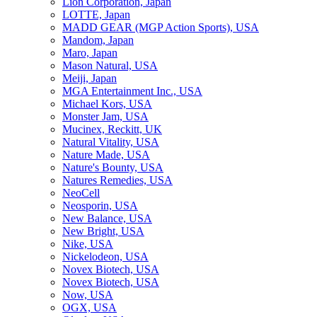
Lion Corporation, Japan
LOTTE, Japan
MADD GEAR (MGP Action Sports), USA
Mandom, Japan
Maro, Japan
Mason Natural, USA
Meiji, Japan
MGA Entertainment Inc., USA
Michael Kors, USA
Monster Jam, USA
Mucinex, Reckitt, UK
Natural Vitality, USA
Nature Made, USA
Nature's Bounty, USA
Natures Remedies, USA
NeoCell
Neosporin, USA
New Balance, USA
New Bright, USA
Nike, USA
Niсkelodeon, USA
Novex Biotech, USA
Novex Biotech, USA
Now, USA
OGX, USA