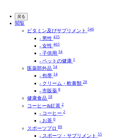
戻る
閲覧
546
ビタミン及びサプリメント
435
- 男性
465
- 女性
34
- 子供用
1
- ペットの健康
54
医薬部外品
14
- 包帯
28
- クリーム・軟膏類
8
- 市販薬
18
健康食品
2
コーヒー&紅茶
2
- コーヒー
0
- お茶
89
スポーツプロ
55
- スポーツ・サプリメント