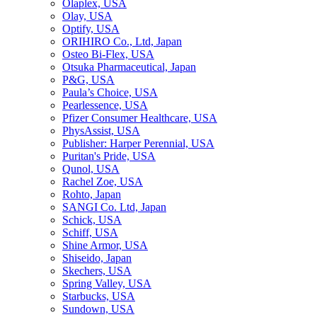
Olaplex, USA
Olay, USA
Optify, USA
ORIHIRO Co., Ltd, Japan
Osteo Bi-Flex, USA
Otsuka Pharmaceutical, Japan
P&G, USA
Paula’s Choice, USA
Pearlessence, USA
Pfizer Consumer Healthcare, USA
PhysAssist, USA
Publisher: Harper Perennial, USA
Puritan's Pride, USA
Qunol, USA
Rachel Zoe, USA
Rohto, Japan
SANGI Co. Ltd, Japan
Schick, USA
Schiff, USA
Shine Armor, USA
Shiseido, Japan
Skechers, USA
Spring Valley, USA
Starbucks, USA
Sundown, USA