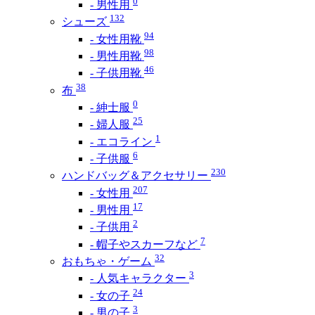
0
- 男性用
132
シューズ
94
- 女性用靴
98
- 男性用靴
46
- 子供用靴
38
布
0
- 紳士服
25
- 婦人服
1
- エコライン
6
- 子供服
230
ハンドバッグ＆アクセサリー
207
- 女性用
17
- 男性用
2
- 子供用
7
- 帽子やスカーフなど
32
おもちゃ・ゲーム
3
- 人気キャラクター
24
- 女の子
3
- 男の子