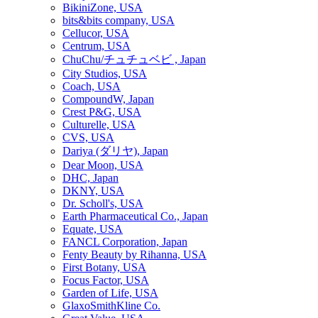
BikiniZone, USA
bits&bits company, USA
Cellucor, USA
Centrum, USA
ChuChu/チュチュベビ , Japan
City Studios, USA
Coach, USA
CompoundW, Japan
Crest P&G, USA
Culturelle, USA
CVS, USA
Dariya (ダリヤ), Japan
Dear Moon, USA
DHC, Japan
DKNY, USA
Dr. Scholl's, USA
Earth Pharmaceutical Co., Japan
Equate, USA
FANCL Corporation, Japan
Fenty Beauty by Rihanna, USA
First Botany, USA
Focus Factor, USA
Garden of Life, USA
GlaxoSmithKline Co.