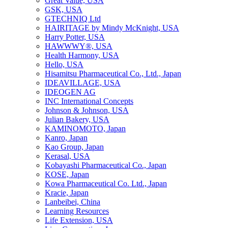
Great Value, USA
GSK, USA
GTECHNIQ Ltd
HAIRITAGE by Mindy McKnight, USA
Harry Potter, USA
HAWWWY®, USA
Health Harmony, USA
Hello, USA
Hisamitsu Pharmaceutical Co., Ltd., Japan
IDEAVILLAGE, USA
IDEOGEN AG
INC International Concepts
Johnson & Johnson, USA
Julian Bakery, USA
KAMINOMOTO, Japan
Kanro, Japan
Kao Group, Japan
Kerasal, USA
Kobayashi Pharmaceutical Co., Japan
KOSE, Japan
Kowa Pharmaceutical Co. Ltd., Japan
Kracie, Japan
Lanbeibei, China
Learning Resources
Life Extension, USA