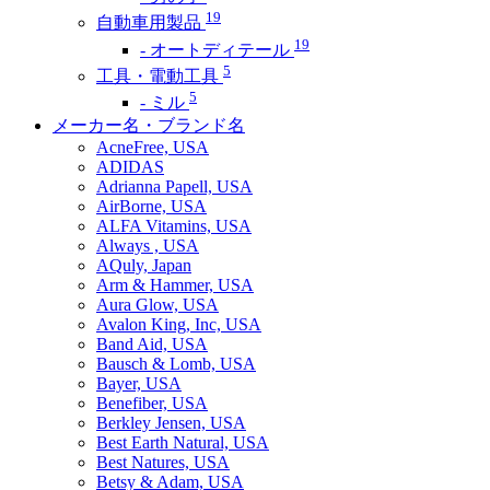
19
自動車用製品
19
- オートディテール
5
工具・電動工具
5
- ミル
メーカー名・ブランド名
AcneFree, USA
ADIDAS
Adrianna Papell, USA
AirBorne, USA
ALFA Vitamins, USA
Always , USA
AQuly, Japan
Arm & Hammer, USA
Aura Glow, USA
Avalon King, Inc, USA
Band Aid, USA
Bausch & Lomb, USA
Bayer, USA
Benefiber, USA
Berkley Jensen, USA
Best Earth Natural, USA
Best Natures, USA
Betsy & Adam, USA