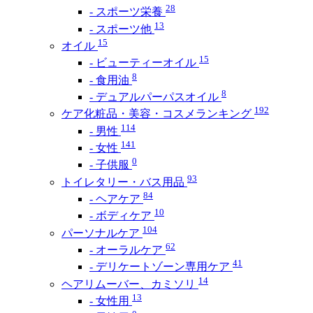
28
- スポーツ栄養
13
- スポーツ他
15
オイル
15
- ビューティーオイル
8
- 食用油
8
- デュアルパーパスオイル
192
ケア化粧品・美容・コスメランキング
114
- 男性
141
- 女性
0
- 子供服
93
トイレタリー・バス用品
84
- ヘアケア
10
- ボディケア
104
パーソナルケア
62
- オーラルケア
41
- デリケートゾーン専用ケア
14
ヘアリムーバー、カミソリ
13
- 女性用