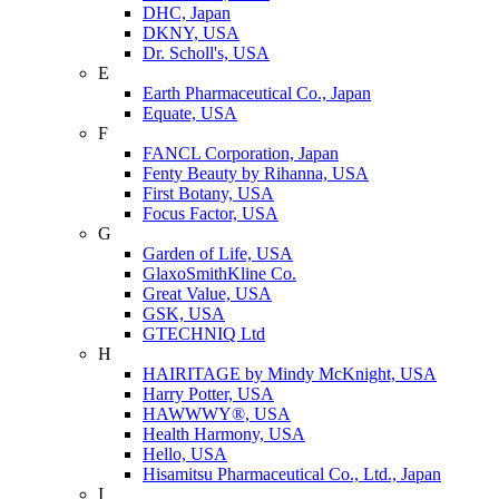
DHC, Japan
DKNY, USA
Dr. Scholl's, USA
E
Earth Pharmaceutical Co., Japan
Equate, USA
F
FANCL Corporation, Japan
Fenty Beauty by Rihanna, USA
First Botany, USA
Focus Factor, USA
G
Garden of Life, USA
GlaxoSmithKline Co.
Great Value, USA
GSK, USA
GTECHNIQ Ltd
H
HAIRITAGE by Mindy McKnight, USA
Harry Potter, USA
HAWWWY®, USA
Health Harmony, USA
Hello, USA
Hisamitsu Pharmaceutical Co., Ltd., Japan
I