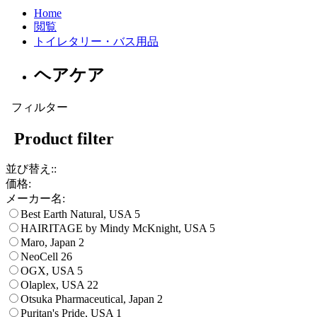
Home
閲覧
トイレタリー・バス用品
ヘアケア
フィルター
Product filter
並び替え::
価格:
メーカー名:
Best Earth Natural, USA
5
HAIRITAGE by Mindy McKnight, USA
5
Maro, Japan
2
NeoCell
26
OGX, USA
5
Olaplex, USA
22
Otsuka Pharmaceutical, Japan
2
Puritan's Pride, USA
1