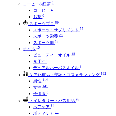
2
コーヒー&紅茶
2
コーヒー
0
お茶
89
スポーツプロ
55
スポーツ・サプリメント
28
スポーツ栄養
13
スポーツ他
15
オイル
15
ビューティーオイル
8
食用油
8
デュアルパーパスオイル
192
ケア化粧品・美容・コスメランキング
114
男性
141
女性
0
子供服
93
トイレタリー・バス用品
84
ヘアケア
10
ボディケア