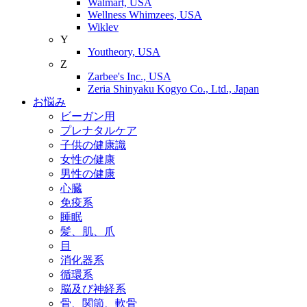
Walmart, USA
Wellness Whimzees, USA
Wiklev
Y
Youtheory, USA
Z
Zarbee's Inc., USA
Zeria Shinyaku Kogyo Co., Ltd., Japan
お悩み
ビーガン用
プレナタルケア
子供の健康識
女性の健康
男性の健康
心臓
免疫系
睡眠
髪、肌、爪
目
消化器系
循環系
脳及び神経系
骨、関節、軟骨