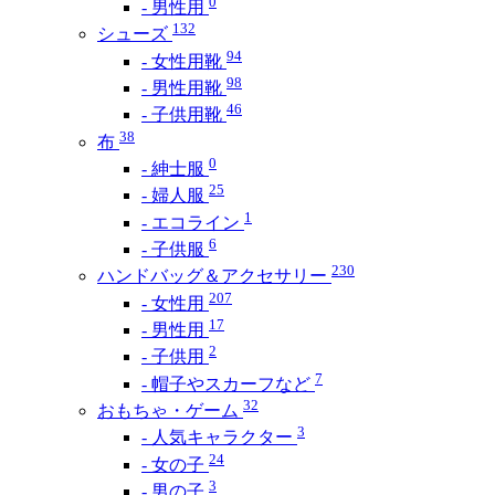
0
- 男性用
132
シューズ
94
- 女性用靴
98
- 男性用靴
46
- 子供用靴
38
布
0
- 紳士服
25
- 婦人服
1
- エコライン
6
- 子供服
230
ハンドバッグ＆アクセサリー
207
- 女性用
17
- 男性用
2
- 子供用
7
- 帽子やスカーフなど
32
おもちゃ・ゲーム
3
- 人気キャラクター
24
- 女の子
3
- 男の子