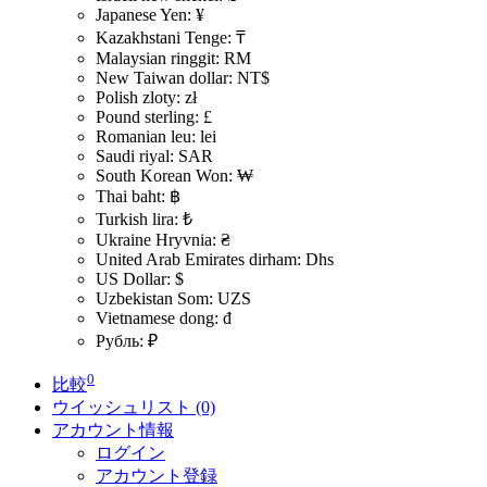
Japanese Yen: ¥
Kazakhstani Tenge: ₸
Malaysian ringgit: RM
New Taiwan dollar: NT$
Polish zloty: zł
Pound sterling: £
Romanian leu: lei
Saudi riyal: SAR
South Korean Won: ₩
Thai baht: ฿
Turkish lira: ₺
Ukraine Hryvnia: ₴
United Arab Emirates dirham: Dhs
US Dollar: $
Uzbekistan Som: UZS
Vietnamese dong: đ
Рубль: ₽
0
比較
ウイッシュリスト (0)
アカウント情報
ログイン
アカウント登録