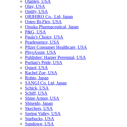
Olaplex, USA
Olay, USA
Optify, USA
ORIHIRO Co., Ltd, Japan
Osteo Bi-Flex, USA
Otsuka Pharmaceutical, Japan
P&G, USA
Paula’s Choice, USA
Pearlessence, USA
Pfizer Consumer Healthcare, USA
PhysAssist, USA
Publisher: Harper Perennial, USA
Puritan's Pride, USA
Qunol, USA
Rachel Zoe, USA
Rohto, Japan
SANGI Co. Ltd, Japan
Schick, USA
Schiff, USA
Shine Armor, USA
Shiseido, Japan
Skechers, USA
Spring Valley, USA
Starbucks, USA
Sundown, USA