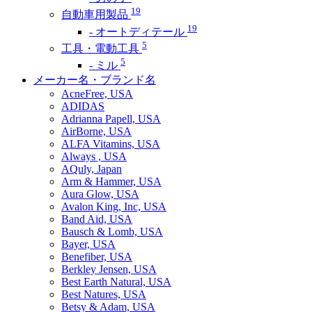
19
自動車用製品
19
- オートディテール
5
工具・電動工具
5
- ミル
メーカー名・ブランド名
AcneFree, USA
ADIDAS
Adrianna Papell, USA
AirBorne, USA
ALFA Vitamins, USA
Always , USA
AQuly, Japan
Arm & Hammer, USA
Aura Glow, USA
Avalon King, Inc, USA
Band Aid, USA
Bausch & Lomb, USA
Bayer, USA
Benefiber, USA
Berkley Jensen, USA
Best Earth Natural, USA
Best Natures, USA
Betsy & Adam, USA