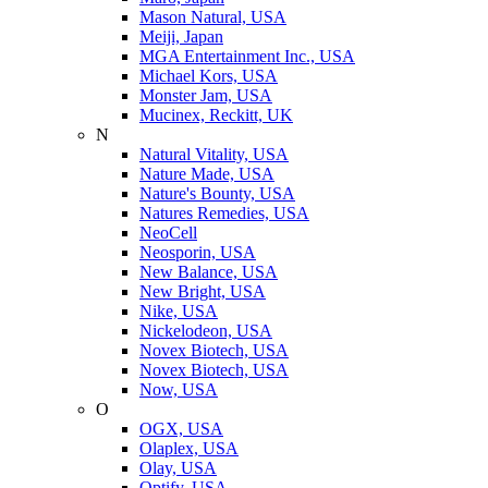
Mason Natural, USA
Meiji, Japan
MGA Entertainment Inc., USA
Michael Kors, USA
Monster Jam, USA
Mucinex, Reckitt, UK
N
Natural Vitality, USA
Nature Made, USA
Nature's Bounty, USA
Natures Remedies, USA
NeoCell
Neosporin, USA
New Balance, USA
New Bright, USA
Nike, USA
Niсkelodeon, USA
Novex Biotech, USA
Novex Biotech, USA
Now, USA
O
OGX, USA
Olaplex, USA
Olay, USA
Optify, USA