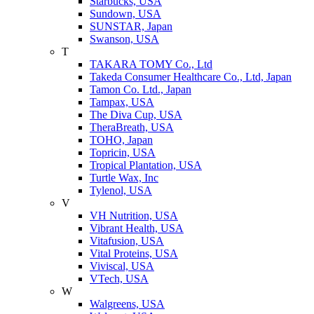
Starbucks, USA
Sundown, USA
SUNSTAR, Japan
Swanson, USA
T
TAKARA TOMY Co., Ltd
Takeda Consumer Healthcare Co., Ltd, Japan
Tamon Co. Ltd., Japan
Tampax, USA
The Diva Cup, USA
TheraBreath, USA
TOHO, Japan
Topricin, USA
Tropical Plantation, USA
Turtle Wax, Inc
Tylenol, USA
V
VH Nutrition, USA
Vibrant Health, USA
Vitafusion, USA
Vital Proteins, USA
Viviscal, USA
VTech, USA
W
Walgreens, USA