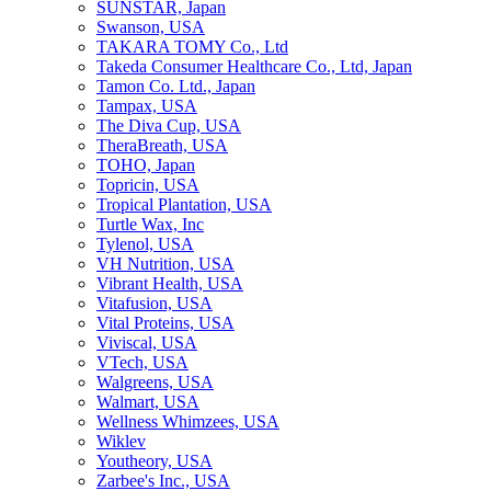
SUNSTAR, Japan
Swanson, USA
TAKARA TOMY Co., Ltd
Takeda Consumer Healthcare Co., Ltd, Japan
Tamon Co. Ltd., Japan
Tampax, USA
The Diva Cup, USA
TheraBreath, USA
TOHO, Japan
Topricin, USA
Tropical Plantation, USA
Turtle Wax, Inc
Tylenol, USA
VH Nutrition, USA
Vibrant Health, USA
Vitafusion, USA
Vital Proteins, USA
Viviscal, USA
VTech, USA
Walgreens, USA
Walmart, USA
Wellness Whimzees, USA
Wiklev
Youtheory, USA
Zarbee's Inc., USA