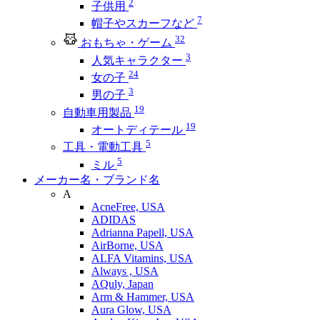
2
子供用
7
帽子やスカーフなど
32
おもちゃ・ゲーム
3
人気キャラクター
24
女の子
3
男の子
19
自動車用製品
19
オートディテール
5
工具・電動工具
5
ミル
メーカー名・ブランド名
A
AcneFree, USA
ADIDAS
Adrianna Papell, USA
AirBorne, USA
ALFA Vitamins, USA
Always , USA
AQuly, Japan
Arm & Hammer, USA
Aura Glow, USA