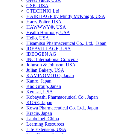
Great Value, USA
GSK, USA
GTECHNIQ Ltd
HAIRITAGE by Mindy McKnight, USA
Harry Potter, USA
HAWWWY®, USA
Health Harmony, USA
Hello, USA
Hisamitsu Pharmaceutical Co., Ltd., Japan
IDEAVILLAGE, USA
IDEOGEN AG
INC International Concepts
Johnson & Johnson, USA
Julian Bakery, USA
KAMINOMOTO, Japan
Kanro, Japan
Kao Group, Japan
Kerasal, USA
Kobayashi Pharmaceutical Co., Japan
KOSE, Japan
Kowa Pharmaceutical Co. Ltd., Japan
Kracie, Japan
Lanbeibei, China
Learning Resources
Life Extension, USA