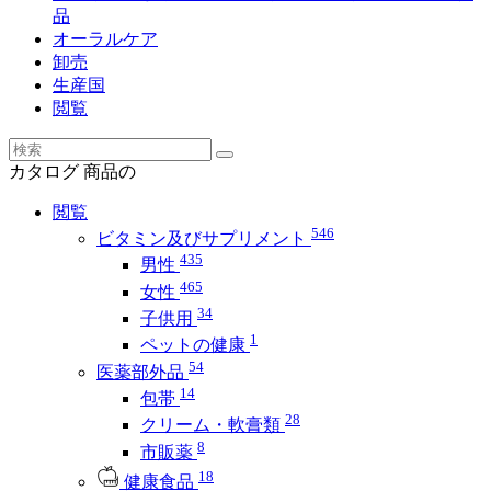
品
オーラルケア
卸売
生産国
閲覧
カタログ
商品の
閲覧
546
ビタミン及びサプリメント
435
男性
465
女性
34
子供用
1
ペットの健康
54
医薬部外品
14
包帯
28
クリーム・軟膏類
8
市販薬
18
健康食品