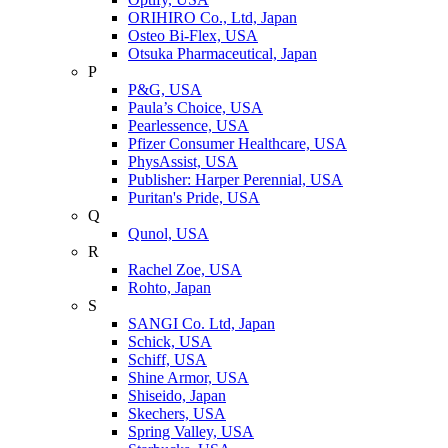
ORIHIRO Co., Ltd, Japan
Osteo Bi-Flex, USA
Otsuka Pharmaceutical, Japan
P
P&G, USA
Paula’s Choice, USA
Pearlessence, USA
Pfizer Consumer Healthcare, USA
PhysAssist, USA
Publisher: Harper Perennial, USA
Puritan's Pride, USA
Q
Qunol, USA
R
Rachel Zoe, USA
Rohto, Japan
S
SANGI Co. Ltd, Japan
Schick, USA
Schiff, USA
Shine Armor, USA
Shiseido, Japan
Skechers, USA
Spring Valley, USA