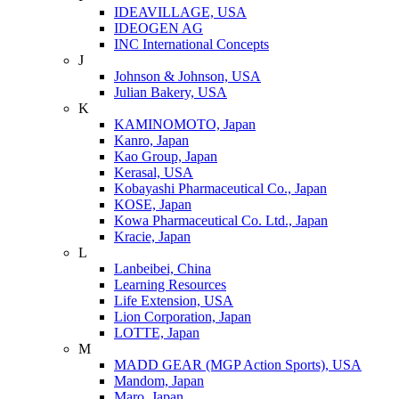
IDEAVILLAGE, USA
IDEOGEN AG
INC International Concepts
J
Johnson & Johnson, USA
Julian Bakery, USA
K
KAMINOMOTO, Japan
Kanro, Japan
Kao Group, Japan
Kerasal, USA
Kobayashi Pharmaceutical Co., Japan
KOSE, Japan
Kowa Pharmaceutical Co. Ltd., Japan
Kracie, Japan
L
Lanbeibei, China
Learning Resources
Life Extension, USA
Lion Corporation, Japan
LOTTE, Japan
M
MADD GEAR (MGP Action Sports), USA
Mandom, Japan
Maro, Japan