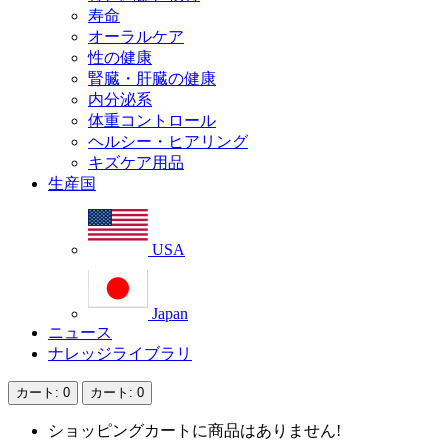
寿命
オーラルケア
性の健康
腎臓・肝臓の健康
内分泌系
体重コントロール
ヘルシー・ヒアリング
キズケア用品
生産国
USA
Japan
ニュース
ナレッジライブラリ
カート
: 0
カート
: 0
ショッピングカートに商品はありません!