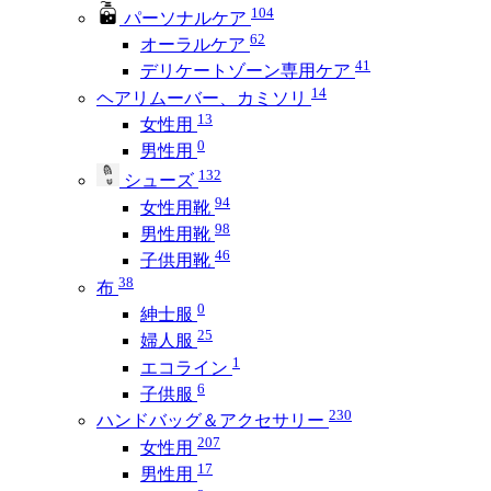
104
パーソナルケア
62
オーラルケア
41
デリケートゾーン専用ケア
14
ヘアリムーバー、カミソリ
13
女性用
0
男性用
132
シューズ
94
女性用靴
98
男性用靴
46
子供用靴
38
布
0
紳士服
25
婦人服
1
エコライン
6
子供服
230
ハンドバッグ＆アクセサリー
207
女性用
17
男性用