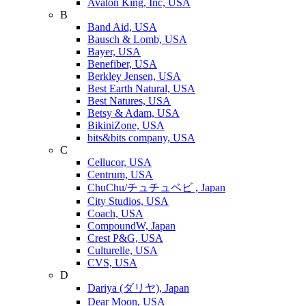
Avalon King, Inc, USA
B
Band Aid, USA
Bausch & Lomb, USA
Bayer, USA
Benefiber, USA
Berkley Jensen, USA
Best Earth Natural, USA
Best Natures, USA
Betsy & Adam, USA
BikiniZone, USA
bits&bits company, USA
C
Cellucor, USA
Centrum, USA
ChuChu/チュチュベビ , Japan
City Studios, USA
Coach, USA
CompoundW, Japan
Crest P&G, USA
Culturelle, USA
CVS, USA
D
Dariya (ダリヤ), Japan
Dear Moon, USA