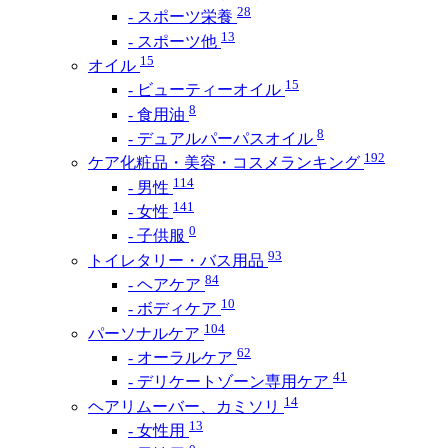
28
- スポーツ栄養
13
- スポーツ他
15
オイル
15
- ビューティーオイル
8
- 食用油
8
- デュアルパーパスオイル
192
ケア化粧品・美容・コスメランキング
114
- 男性
141
- 女性
0
- 子供服
93
トイレタリー・バス用品
84
- ヘアケア
10
- ボディケア
104
パーソナルケア
62
- オーラルケア
41
- デリケートゾーン専用ケア
14
ヘアリムーバー、カミソリ
13
- 女性用