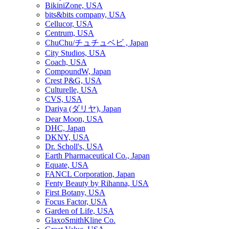
BikiniZone, USA
bits&bits company, USA
Cellucor, USA
Centrum, USA
ChuChu/チュチュベビ , Japan
City Studios, USA
Coach, USA
CompoundW, Japan
Crest P&G, USA
Culturelle, USA
CVS, USA
Dariya (ダリヤ), Japan
Dear Moon, USA
DHC, Japan
DKNY, USA
Dr. Scholl's, USA
Earth Pharmaceutical Co., Japan
Equate, USA
FANCL Corporation, Japan
Fenty Beauty by Rihanna, USA
First Botany, USA
Focus Factor, USA
Garden of Life, USA
GlaxoSmithKline Co.