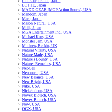
Lion Corporation, Japan
LOTTE, Japan
MADD GEAR (MGP Action Sports), USA
Mandom, Japan
Maro, Japan
Mason Natural, USA
Meiji, Japan
MGA Entertainment Inc., USA
Michael Kors, USA
Monster Jam, USA
Mucinex, Reckitt, UK
Natural Vitality, USA
Nature Made, USA
Nature's Bounty, USA
Natures Remedies, USA
NeoCell
Neosporin, USA
New Balance, USA
New Bright, USA
Nike, USA
Niсkelodeon, USA
Novex Biotech, USA
Novex Biotech, USA
Now, USA
OGX, USA