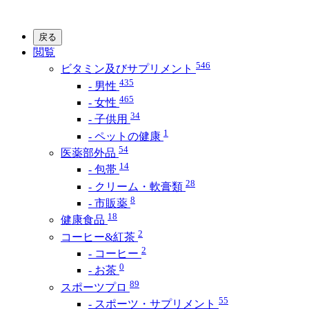
戻る
閲覧
546
ビタミン及びサプリメント
435
- 男性
465
- 女性
34
- 子供用
1
- ペットの健康
54
医薬部外品
14
- 包帯
28
- クリーム・軟膏類
8
- 市販薬
18
健康食品
2
コーヒー&紅茶
2
- コーヒー
0
- お茶
89
スポーツプロ
55
- スポーツ・サプリメント