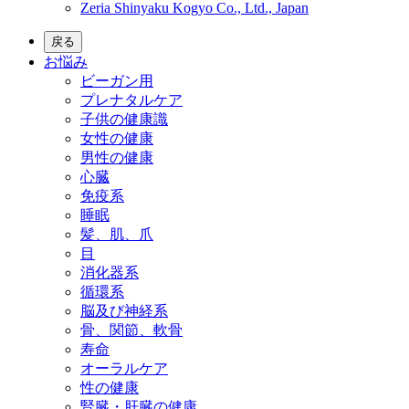
Zeria Shinyaku Kogyo Co., Ltd., Japan
戻る
お悩み
ビーガン用
プレナタルケア
子供の健康識
女性の健康
男性の健康
心臓
免疫系
睡眠
髪、肌、爪
目
消化器系
循環系
脳及び神経系
骨、関節、軟骨
寿命
オーラルケア
性の健康
腎臓・肝臓の健康