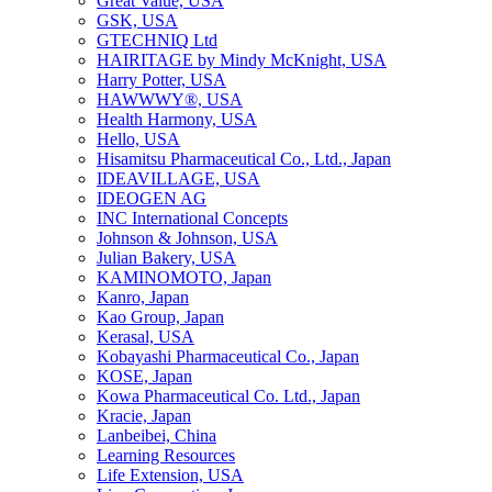
Great Value, USA
GSK, USA
GTECHNIQ Ltd
HAIRITAGE by Mindy McKnight, USA
Harry Potter, USA
HAWWWY®, USA
Health Harmony, USA
Hello, USA
Hisamitsu Pharmaceutical Co., Ltd., Japan
IDEAVILLAGE, USA
IDEOGEN AG
INC International Concepts
Johnson & Johnson, USA
Julian Bakery, USA
KAMINOMOTO, Japan
Kanro, Japan
Kao Group, Japan
Kerasal, USA
Kobayashi Pharmaceutical Co., Japan
KOSE, Japan
Kowa Pharmaceutical Co. Ltd., Japan
Kracie, Japan
Lanbeibei, China
Learning Resources
Life Extension, USA