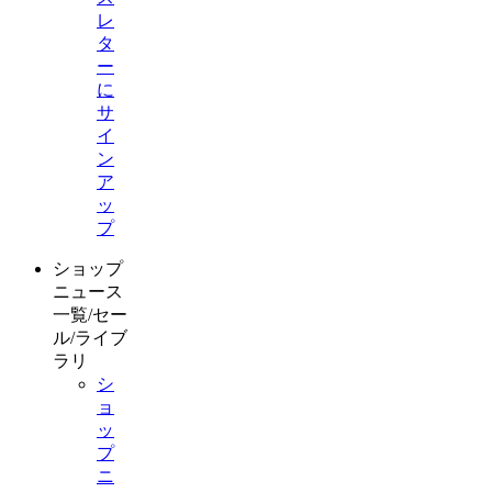
レ
タ
ー
に
サ
イ
ン
ア
ッ
プ
ショップ
ニュース
一覧/セー
ル/ライブ
ラリ
シ
ョ
ッ
プ
ニ