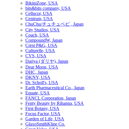
BikiniZone, USA
bits&bits company, USA
Cellucor, USA
Centrum, USA
ChuChu/チュチュベビ , Japan
City Studios, USA
Coach, USA
CompoundW, Japan
Crest P&G, USA
Culturelle, USA
CVS, USA
Dariya (ダリヤ), Japan
Dear Moon, USA
DHC, Japan
DKNY, USA
Dr. Scholl's, USA
Earth Pharmaceutical Co., Japan
Equate, USA
FANCL Corporation, Japan
Fenty Beauty by Rihanna, USA
First Botany, USA
Focus Factor, USA
Garden of Life, USA
GlaxoSmithKline Co.