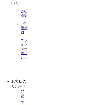
いて:
会社
概要
ご利
用規
約
プラ
イバ
シー
ポリ
シー
お客様の
サポート
発
送
＆