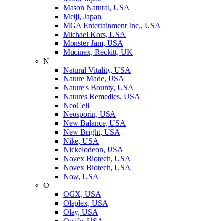
Mason Natural, USA
Meiji, Japan
MGA Entertainment Inc., USA
Michael Kors, USA
Monster Jam, USA
Mucinex, Reckitt, UK
N
Natural Vitality, USA
Nature Made, USA
Nature's Bounty, USA
Natures Remedies, USA
NeoCell
Neosporin, USA
New Balance, USA
New Bright, USA
Nike, USA
Niсkelodeon, USA
Novex Biotech, USA
Novex Biotech, USA
Now, USA
O
OGX, USA
Olaplex, USA
Olay, USA
Optify, USA