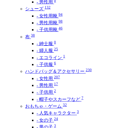
0
- 男性用
132
シューズ
94
- 女性用靴
98
- 男性用靴
46
- 子供用靴
38
布
0
- 紳士服
25
- 婦人服
1
- エコライン
6
- 子供服
230
ハンドバッグ＆アクセサリー
207
- 女性用
17
- 男性用
2
- 子供用
7
- 帽子やスカーフなど
32
おもちゃ・ゲーム
3
- 人気キャラクター
24
- 女の子
3
- 男の子