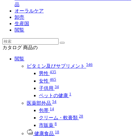
品
オーラルケア
卸売
生産国
閲覧
カタログ
商品の
閲覧
546
ビタミン及びサプリメント
435
男性
465
女性
34
子供用
1
ペットの健康
54
医薬部外品
14
包帯
28
クリーム・軟膏類
8
市販薬
18
健康食品