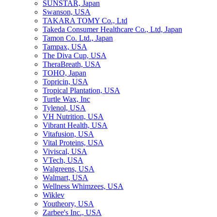
SUNSTAR, Japan
Swanson, USA
TAKARA TOMY Co., Ltd
Takeda Consumer Healthcare Co., Ltd, Japan
Tamon Co. Ltd., Japan
Tampax, USA
The Diva Cup, USA
TheraBreath, USA
TOHO, Japan
Topricin, USA
Tropical Plantation, USA
Turtle Wax, Inc
Tylenol, USA
VH Nutrition, USA
Vibrant Health, USA
Vitafusion, USA
Vital Proteins, USA
Viviscal, USA
VTech, USA
Walgreens, USA
Walmart, USA
Wellness Whimzees, USA
Wiklev
Youtheory, USA
Zarbee's Inc., USA