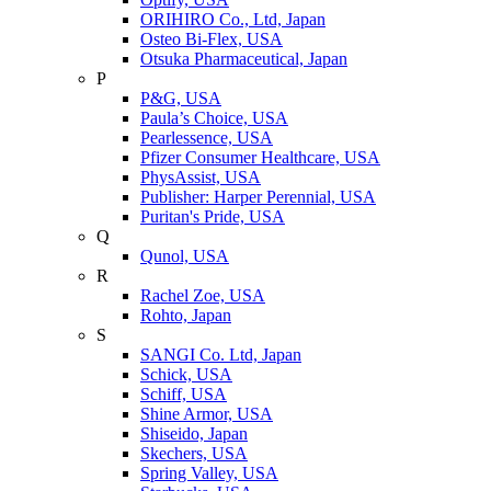
ORIHIRO Co., Ltd, Japan
Osteo Bi-Flex, USA
Otsuka Pharmaceutical, Japan
P
P&G, USA
Paula’s Choice, USA
Pearlessence, USA
Pfizer Consumer Healthcare, USA
PhysAssist, USA
Publisher: Harper Perennial, USA
Puritan's Pride, USA
Q
Qunol, USA
R
Rachel Zoe, USA
Rohto, Japan
S
SANGI Co. Ltd, Japan
Schick, USA
Schiff, USA
Shine Armor, USA
Shiseido, Japan
Skechers, USA
Spring Valley, USA