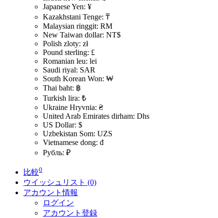
Japanese Yen: ¥
Kazakhstani Tenge: ₸
Malaysian ringgit: RM
New Taiwan dollar: NT$
Polish zloty: zł
Pound sterling: £
Romanian leu: lei
Saudi riyal: SAR
South Korean Won: ₩
Thai baht: ฿
Turkish lira: ₺
Ukraine Hryvnia: ₴
United Arab Emirates dirham: Dhs
US Dollar: $
Uzbekistan Som: UZS
Vietnamese dong: đ
Рубль: ₽
0
比較
ウイッシュリスト (0)
アカウント情報
ログイン
アカウント登録