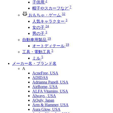
2
子供用
7
帽子やスカーフなど
32
おもちゃ・ゲーム
3
人気キャラクター
24
女の子
3
男の子
19
自動車用製品
19
オートディテール
5
工具・電動工具
5
ミル
メーカー名・ブランド名
A
AcneFree, USA
ADIDAS
Adrianna Papell, USA
AirBorne, USA
ALFA Vitamins, USA
Always , USA
AQuly, Japan
Arm & Hammer, USA
Aura Glow, USA