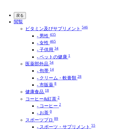
戻る
閲覧
546
ビタミン及びサプリメント
435
- 男性
465
- 女性
34
- 子供用
1
- ペットの健康
54
医薬部外品
14
- 包帯
28
- クリーム・軟膏類
8
- 市販薬
18
健康食品
2
コーヒー&紅茶
2
- コーヒー
0
- お茶
89
スポーツプロ
55
- スポーツ・サプリメント