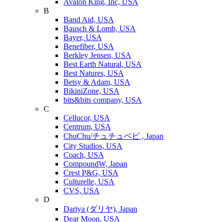
Avalon King, Inc, USA
B
Band Aid, USA
Bausch & Lomb, USA
Bayer, USA
Benefiber, USA
Berkley Jensen, USA
Best Earth Natural, USA
Best Natures, USA
Betsy & Adam, USA
BikiniZone, USA
bits&bits company, USA
C
Cellucor, USA
Centrum, USA
ChuChu/チュチュベビ , Japan
City Studios, USA
Coach, USA
CompoundW, Japan
Crest P&G, USA
Culturelle, USA
CVS, USA
D
Dariya (ダリヤ), Japan
Dear Moon, USA