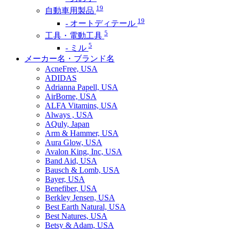
19
自動車用製品
19
- オートディテール
5
工具・電動工具
5
- ミル
メーカー名・ブランド名
AcneFree, USA
ADIDAS
Adrianna Papell, USA
AirBorne, USA
ALFA Vitamins, USA
Always , USA
AQuly, Japan
Arm & Hammer, USA
Aura Glow, USA
Avalon King, Inc, USA
Band Aid, USA
Bausch & Lomb, USA
Bayer, USA
Benefiber, USA
Berkley Jensen, USA
Best Earth Natural, USA
Best Natures, USA
Betsy & Adam, USA