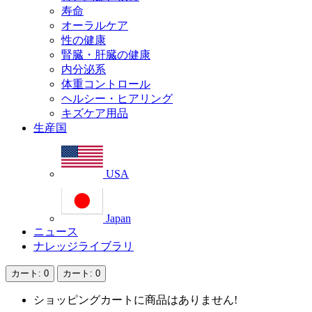
寿命
オーラルケア
性の健康
腎臓・肝臓の健康
内分泌系
体重コントロール
ヘルシー・ヒアリング
キズケア用品
生産国
USA
Japan
ニュース
ナレッジライブラリ
カート
: 0
カート
: 0
ショッピングカートに商品はありません!