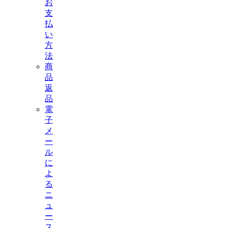
お
支
払
い
方
法
商
品
返
品
電
子
メ
ー
ル
に
よ
る
ニ
ュ
ー
ス