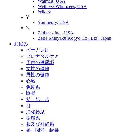
Walmart, USA
Wellness Whimzees, USA
Wiklev
Y
Youtheory, USA
Z
Zarbee's Inc., USA
Zeria Shinyaku Kogyo Co., Ltd., Japan
お悩み
ビーガン用
プレナタルケア
子供の健康識
女性の健康
男性の健康
心臓
免疫系
睡眠
髪、肌、爪
目
消化器系
循環系
脳及び神経系
骨、関節、軟骨