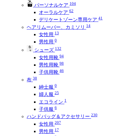
104
パーソナルケア
62
オーラルケア
41
デリケートゾーン専用ケア
14
ヘアリムーバー、カミソリ
13
女性用
0
男性用
132
シューズ
94
女性用靴
98
男性用靴
46
子供用靴
38
布
0
紳士服
25
婦人服
1
エコライン
6
子供服
230
ハンドバッグ＆アクセサリー
207
女性用
17
男性用