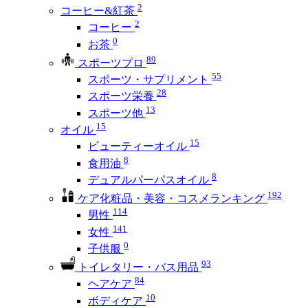
2
コーヒー&紅茶
2
コーヒー
0
お茶
89
スポーツプロ
55
スポーツ・サプリメント
28
スポーツ栄養
13
スポーツ他
15
オイル
15
ビューティーオイル
8
食用油
8
デュアルパーパスオイル
192
ケア化粧品・美容・コスメランキング
114
男性
141
女性
0
子供服
93
トイレタリー・バス用品
84
ヘアケア
10
ボディケア