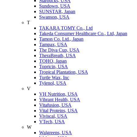
Starbucks, USA
Sundown, USA
SUNSTAR, Japan
Swanson, USA
T
TAKARA TOMY Co., Ltd
Takeda Consumer Healthcare Co., Ltd, Japan
Tamon Co. Ltd., Japan
Tampax, USA
The Diva Cup, USA
TheraBreath, USA
TOHO, Japan
Topricin, USA
Tropical Plantation, USA
Turtle Wax, Inc
Tylenol, USA
V
VH Nutrition, USA
Vibrant Health, USA
Vitafusion, USA
Vital Proteins, USA
Viviscal, USA
VTech, USA
W
Walgreens, USA