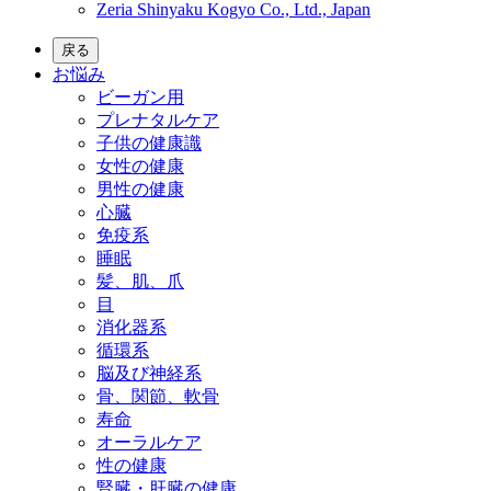
Zeria Shinyaku Kogyo Co., Ltd., Japan
戻る
お悩み
ビーガン用
プレナタルケア
子供の健康識
女性の健康
男性の健康
心臓
免疫系
睡眠
髪、肌、爪
目
消化器系
循環系
脳及び神経系
骨、関節、軟骨
寿命
オーラルケア
性の健康
腎臓・肝臓の健康