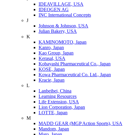
IDEAVILLAGE, USA
IDEOGEN AG
INC International Concepts
J
Johnson & Johnson, USA
Julian Bakery, USA
K
KAMINOMOTO, Japan
Kanro, Japan
Kao Group, Japan
Kerasal, USA
Kobayashi Pharmaceutical Co., Japan
KOSE, Japan
Kowa Pharmaceutical Co. Ltd., Japan
Kracie, Japan
L
Lanbeibei, China
Learning Resources
Life Extension, USA
Lion Corporation, Japan
LOTTE, Japan
M
MADD GEAR (MGP Action Sports), USA
Mandom, Japan
Maro, Japan