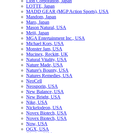
Lion Corporation, Japan
LOTTE, Japan
MADD GEAR (MGP Action Sports), USA
Mandom, Japan
Maro, Japan
Mason Natural, USA
Meiji, Japan
MGA Entertainment Inc., USA
Michael Kors, USA
Monster Jam, USA
Mucinex, Reckitt, UK
Natural Vitality, USA
Nature Made, USA
Nature's Bounty, USA
Natures Remedies, USA
NeoCell
Neosporin, USA
New Balance, USA
New Bright, USA
Nike, USA
Niсkelodeon, USA
Novex Biotech, USA
Novex Biotech, USA
Now, USA
OGX, USA