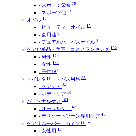
28
- スポーツ栄養
13
- スポーツ他
15
オイル
15
- ビューティーオイル
8
- 食用油
8
- デュアルパーパスオイル
192
ケア化粧品・美容・コスメランキング
114
- 男性
141
- 女性
0
- 子供服
93
トイレタリー・バス用品
84
- ヘアケア
10
- ボディケア
104
パーソナルケア
62
- オーラルケア
41
- デリケートゾーン専用ケア
14
ヘアリムーバー、カミソリ
13
- 女性用