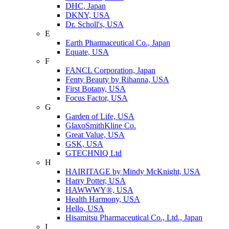
DHC, Japan
DKNY, USA
Dr. Scholl's, USA
E
Earth Pharmaceutical Co., Japan
Equate, USA
F
FANCL Corporation, Japan
Fenty Beauty by Rihanna, USA
First Botany, USA
Focus Factor, USA
G
Garden of Life, USA
GlaxoSmithKline Co.
Great Value, USA
GSK, USA
GTECHNIQ Ltd
H
HAIRITAGE by Mindy McKnight, USA
Harry Potter, USA
HAWWWY®, USA
Health Harmony, USA
Hello, USA
Hisamitsu Pharmaceutical Co., Ltd., Japan
I