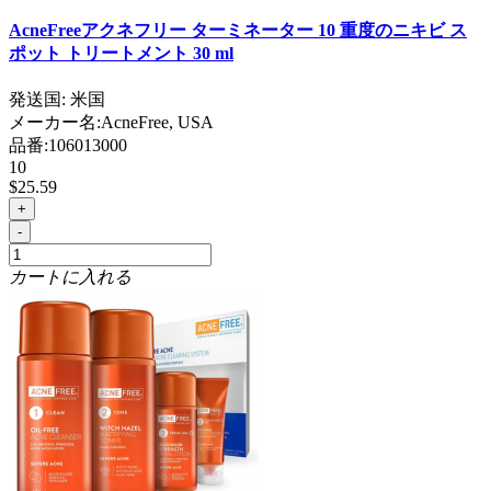
AcneFreeアクネフリー ターミネーター 10 重度のニキビ ス
ポット トリートメント 30 ml
発送国: 米国
メーカー名:
AcneFree, USA
品番:
106013000
10
$25.59
+
-
カートに入れる