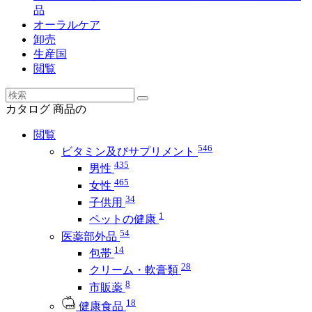
品
オーラルケア
卸売
生産国
閲覧
カタログ
商品の
閲覧
546
ビタミン及びサプリメント
435
男性
465
女性
34
子供用
1
ペットの健康
54
医薬部外品
14
包帯
28
クリーム・軟膏類
8
市販薬
18
健康食品