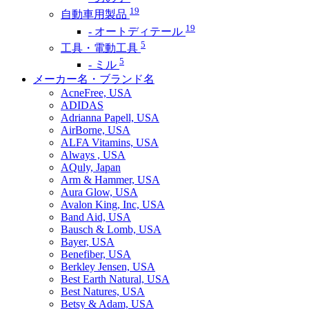
19
自動車用製品
19
- オートディテール
5
工具・電動工具
5
- ミル
メーカー名・ブランド名
AcneFree, USA
ADIDAS
Adrianna Papell, USA
AirBorne, USA
ALFA Vitamins, USA
Always , USA
AQuly, Japan
Arm & Hammer, USA
Aura Glow, USA
Avalon King, Inc, USA
Band Aid, USA
Bausch & Lomb, USA
Bayer, USA
Benefiber, USA
Berkley Jensen, USA
Best Earth Natural, USA
Best Natures, USA
Betsy & Adam, USA