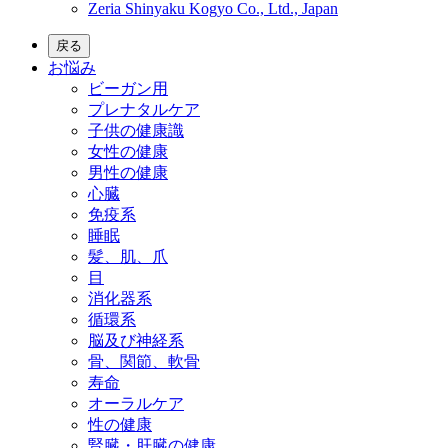
Zeria Shinyaku Kogyo Co., Ltd., Japan
戻る
お悩み
ビーガン用
プレナタルケア
子供の健康識
女性の健康
男性の健康
心臓
免疫系
睡眠
髪、肌、爪
目
消化器系
循環系
脳及び神経系
骨、関節、軟骨
寿命
オーラルケア
性の健康
腎臓・肝臓の健康