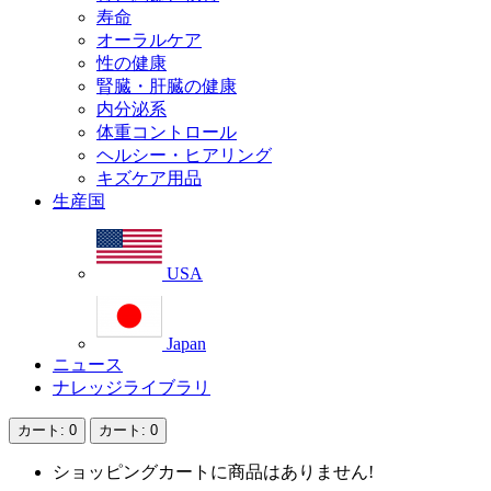
寿命
オーラルケア
性の健康
腎臓・肝臓の健康
内分泌系
体重コントロール
ヘルシー・ヒアリング
キズケア用品
生産国
USA
Japan
ニュース
ナレッジライブラリ
カート
: 0
カート
: 0
ショッピングカートに商品はありません!