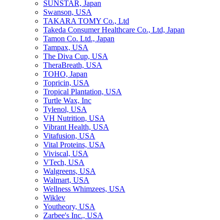
SUNSTAR, Japan
Swanson, USA
TAKARA TOMY Co., Ltd
Takeda Consumer Healthcare Co., Ltd, Japan
Tamon Co. Ltd., Japan
Tampax, USA
The Diva Cup, USA
TheraBreath, USA
TOHO, Japan
Topricin, USA
Tropical Plantation, USA
Turtle Wax, Inc
Tylenol, USA
VH Nutrition, USA
Vibrant Health, USA
Vitafusion, USA
Vital Proteins, USA
Viviscal, USA
VTech, USA
Walgreens, USA
Walmart, USA
Wellness Whimzees, USA
Wiklev
Youtheory, USA
Zarbee's Inc., USA