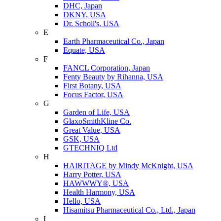
DHC, Japan
DKNY, USA
Dr. Scholl's, USA
E
Earth Pharmaceutical Co., Japan
Equate, USA
F
FANCL Corporation, Japan
Fenty Beauty by Rihanna, USA
First Botany, USA
Focus Factor, USA
G
Garden of Life, USA
GlaxoSmithKline Co.
Great Value, USA
GSK, USA
GTECHNIQ Ltd
H
HAIRITAGE by Mindy McKnight, USA
Harry Potter, USA
HAWWWY®, USA
Health Harmony, USA
Hello, USA
Hisamitsu Pharmaceutical Co., Ltd., Japan
I