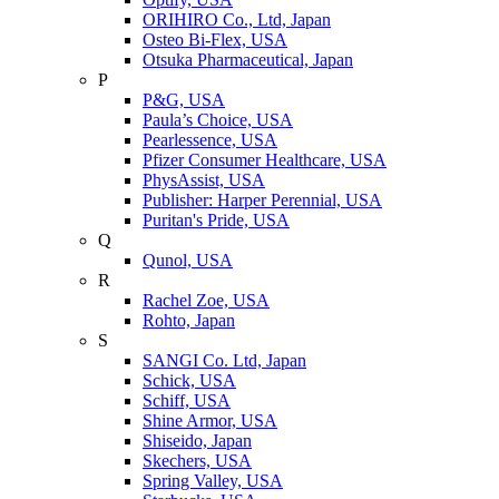
ORIHIRO Co., Ltd, Japan
Osteo Bi-Flex, USA
Otsuka Pharmaceutical, Japan
P
P&G, USA
Paula’s Choice, USA
Pearlessence, USA
Pfizer Consumer Healthcare, USA
PhysAssist, USA
Publisher: Harper Perennial, USA
Puritan's Pride, USA
Q
Qunol, USA
R
Rachel Zoe, USA
Rohto, Japan
S
SANGI Co. Ltd, Japan
Schick, USA
Schiff, USA
Shine Armor, USA
Shiseido, Japan
Skechers, USA
Spring Valley, USA