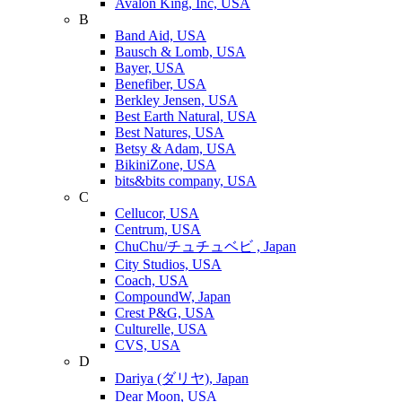
Avalon King, Inc, USA
B
Band Aid, USA
Bausch & Lomb, USA
Bayer, USA
Benefiber, USA
Berkley Jensen, USA
Best Earth Natural, USA
Best Natures, USA
Betsy & Adam, USA
BikiniZone, USA
bits&bits company, USA
C
Cellucor, USA
Centrum, USA
ChuChu/チュチュベビ , Japan
City Studios, USA
Coach, USA
CompoundW, Japan
Crest P&G, USA
Culturelle, USA
CVS, USA
D
Dariya (ダリヤ), Japan
Dear Moon, USA