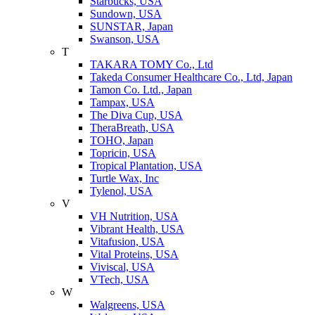
Starbucks, USA
Sundown, USA
SUNSTAR, Japan
Swanson, USA
T
TAKARA TOMY Co., Ltd
Takeda Consumer Healthcare Co., Ltd, Japan
Tamon Co. Ltd., Japan
Tampax, USA
The Diva Cup, USA
TheraBreath, USA
TOHO, Japan
Topricin, USA
Tropical Plantation, USA
Turtle Wax, Inc
Tylenol, USA
V
VH Nutrition, USA
Vibrant Health, USA
Vitafusion, USA
Vital Proteins, USA
Viviscal, USA
VTech, USA
W
Walgreens, USA