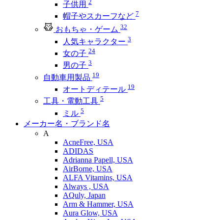
2
子供用
7
帽子やスカーフなど
32
おもちゃ・ゲーム
3
人気キャラクター
24
女の子
3
男の子
19
自動車用製品
19
オートディテール
5
工具・電動工具
5
ミル
メーカー名・ブランド名
A
AcneFree, USA
ADIDAS
Adrianna Papell, USA
AirBorne, USA
ALFA Vitamins, USA
Always , USA
AQuly, Japan
Arm & Hammer, USA
Aura Glow, USA