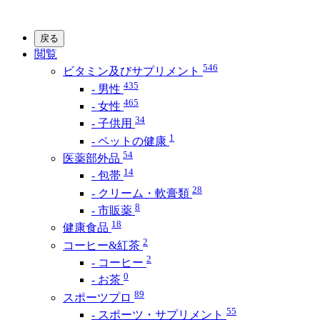
戻る
閲覧
546
ビタミン及びサプリメント
435
- 男性
465
- 女性
34
- 子供用
1
- ペットの健康
54
医薬部外品
14
- 包帯
28
- クリーム・軟膏類
8
- 市販薬
18
健康食品
2
コーヒー&紅茶
2
- コーヒー
0
- お茶
89
スポーツプロ
55
- スポーツ・サプリメント