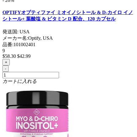
- 26%
OPTIFYオプティファイ ミオイノシトール & D-カイロ イノ
シトール+ 葉酸塩 & ビタミン D 配合、120 カプセル
発送国: USA
メーカー名:
Optify, USA
品番:
101002401
9
$58.30
$42.99
+
-
カートに入れる