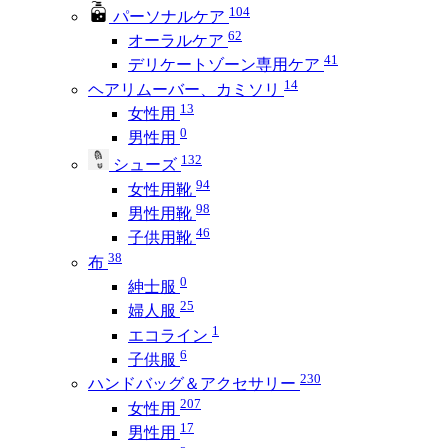
104
パーソナルケア
62
オーラルケア
41
デリケートゾーン専用ケア
14
ヘアリムーバー、カミソリ
13
女性用
0
男性用
132
シューズ
94
女性用靴
98
男性用靴
46
子供用靴
38
布
0
紳士服
25
婦人服
1
エコライン
6
子供服
230
ハンドバッグ＆アクセサリー
207
女性用
17
男性用