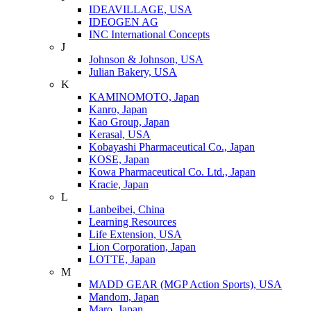
IDEAVILLAGE, USA
IDEOGEN AG
INC International Concepts
J
Johnson & Johnson, USA
Julian Bakery, USA
K
KAMINOMOTO, Japan
Kanro, Japan
Kao Group, Japan
Kerasal, USA
Kobayashi Pharmaceutical Co., Japan
KOSE, Japan
Kowa Pharmaceutical Co. Ltd., Japan
Kracie, Japan
L
Lanbeibei, China
Learning Resources
Life Extension, USA
Lion Corporation, Japan
LOTTE, Japan
M
MADD GEAR (MGP Action Sports), USA
Mandom, Japan
Maro, Japan