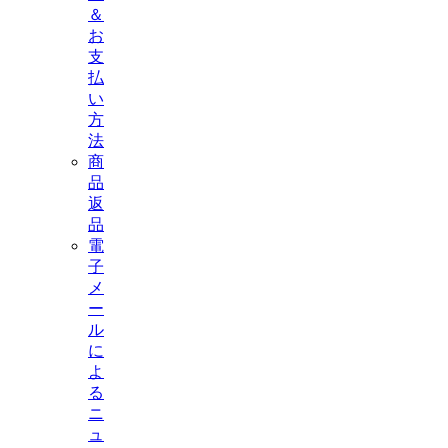
＆
お
支
払
い
方
法
商
品
返
品
電
子
メ
ー
ル
に
よ
る
ニ
ュ