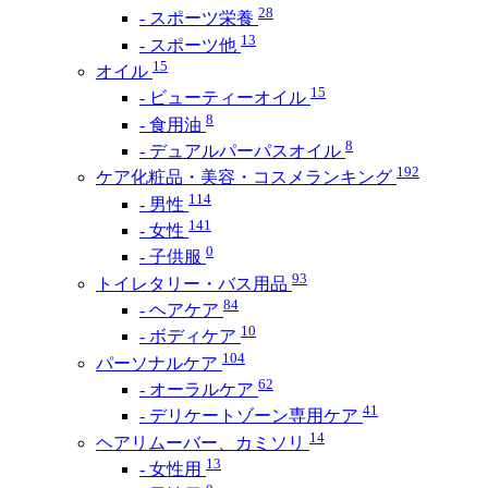
28
- スポーツ栄養
13
- スポーツ他
15
オイル
15
- ビューティーオイル
8
- 食用油
8
- デュアルパーパスオイル
192
ケア化粧品・美容・コスメランキング
114
- 男性
141
- 女性
0
- 子供服
93
トイレタリー・バス用品
84
- ヘアケア
10
- ボディケア
104
パーソナルケア
62
- オーラルケア
41
- デリケートゾーン専用ケア
14
ヘアリムーバー、カミソリ
13
- 女性用