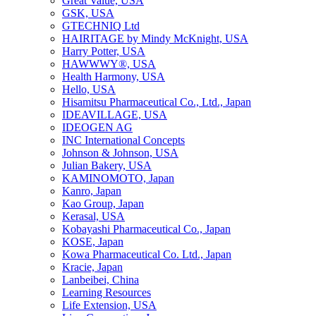
Great Value, USA
GSK, USA
GTECHNIQ Ltd
HAIRITAGE by Mindy McKnight, USA
Harry Potter, USA
HAWWWY®, USA
Health Harmony, USA
Hello, USA
Hisamitsu Pharmaceutical Co., Ltd., Japan
IDEAVILLAGE, USA
IDEOGEN AG
INC International Concepts
Johnson & Johnson, USA
Julian Bakery, USA
KAMINOMOTO, Japan
Kanro, Japan
Kao Group, Japan
Kerasal, USA
Kobayashi Pharmaceutical Co., Japan
KOSE, Japan
Kowa Pharmaceutical Co. Ltd., Japan
Kracie, Japan
Lanbeibei, China
Learning Resources
Life Extension, USA