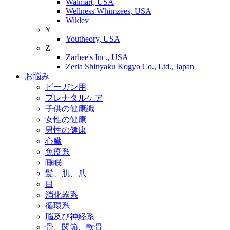
Walmart, USA
Wellness Whimzees, USA
Wiklev
Y
Youtheory, USA
Z
Zarbee's Inc., USA
Zeria Shinyaku Kogyo Co., Ltd., Japan
お悩み
ビーガン用
プレナタルケア
子供の健康識
女性の健康
男性の健康
心臓
免疫系
睡眠
髪、肌、爪
目
消化器系
循環系
脳及び神経系
骨、関節、軟骨