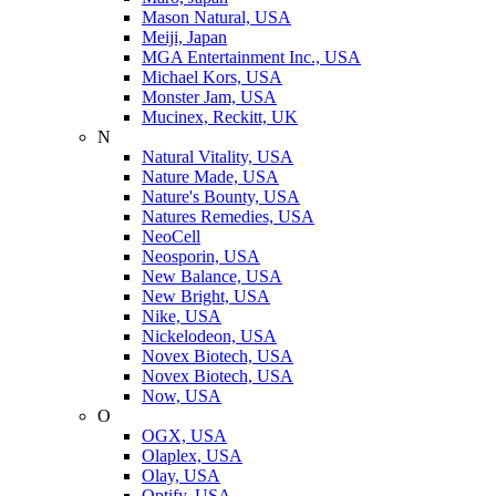
Mason Natural, USA
Meiji, Japan
MGA Entertainment Inc., USA
Michael Kors, USA
Monster Jam, USA
Mucinex, Reckitt, UK
N
Natural Vitality, USA
Nature Made, USA
Nature's Bounty, USA
Natures Remedies, USA
NeoCell
Neosporin, USA
New Balance, USA
New Bright, USA
Nike, USA
Niсkelodeon, USA
Novex Biotech, USA
Novex Biotech, USA
Now, USA
O
OGX, USA
Olaplex, USA
Olay, USA
Optify, USA