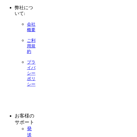
弊社につ
いて:
会社
概要
ご利
用規
約
プラ
イバ
シー
ポリ
シー
お客様の
サポート
発
送