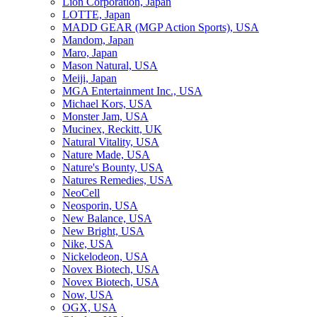
Lion Corporation, Japan
LOTTE, Japan
MADD GEAR (MGP Action Sports), USA
Mandom, Japan
Maro, Japan
Mason Natural, USA
Meiji, Japan
MGA Entertainment Inc., USA
Michael Kors, USA
Monster Jam, USA
Mucinex, Reckitt, UK
Natural Vitality, USA
Nature Made, USA
Nature's Bounty, USA
Natures Remedies, USA
NeoCell
Neosporin, USA
New Balance, USA
New Bright, USA
Nike, USA
Niсkelodeon, USA
Novex Biotech, USA
Novex Biotech, USA
Now, USA
OGX, USA