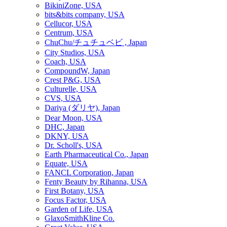
BikiniZone, USA
bits&bits company, USA
Cellucor, USA
Centrum, USA
ChuChu/チュチュベビ , Japan
City Studios, USA
Coach, USA
CompoundW, Japan
Crest P&G, USA
Culturelle, USA
CVS, USA
Dariya (ダリヤ), Japan
Dear Moon, USA
DHC, Japan
DKNY, USA
Dr. Scholl's, USA
Earth Pharmaceutical Co., Japan
Equate, USA
FANCL Corporation, Japan
Fenty Beauty by Rihanna, USA
First Botany, USA
Focus Factor, USA
Garden of Life, USA
GlaxoSmithKline Co.