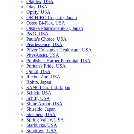
Olaplex, USA
Olay, USA
Optify, USA
ORIHIRO Co., Ltd, Japan
Osteo Bi-Flex, USA
Otsuka Pharmaceutical, Japan
P&G, USA
Paula’s Choice, USA
Pearlessence, USA
Pfizer Consumer Healthcare, USA
PhysAssist, USA
Publisher: Harper Perennial, USA
Puritan's Pride, USA
Qunol, USA
Rachel Zoe, USA
Rohto, Japan
SANGI Co. Ltd, Japan
Schick, USA
Schiff, USA
Shine Armor, USA
Shiseido, Japan
Skechers, USA
Spring Valley, USA
Starbucks, USA
Sundown, USA