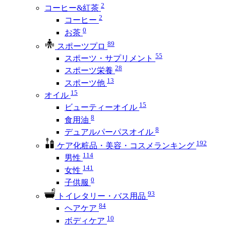
2
コーヒー&紅茶
2
コーヒー
0
お茶
89
スポーツプロ
55
スポーツ・サプリメント
28
スポーツ栄養
13
スポーツ他
15
オイル
15
ビューティーオイル
8
食用油
8
デュアルパーパスオイル
192
ケア化粧品・美容・コスメランキング
114
男性
141
女性
0
子供服
93
トイレタリー・バス用品
84
ヘアケア
10
ボディケア