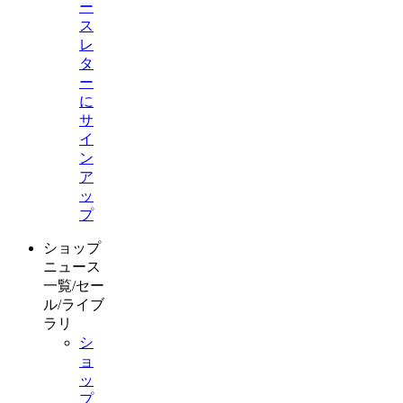
ー
ス
レ
タ
ー
に
サ
イ
ン
ア
ッ
プ
ショップ
ニュース
一覧/セー
ル/ライブ
ラリ
シ
ョ
ッ
プ