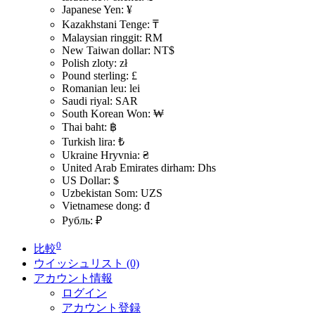
Japanese Yen: ¥
Kazakhstani Tenge: ₸
Malaysian ringgit: RM
New Taiwan dollar: NT$
Polish zloty: zł
Pound sterling: £
Romanian leu: lei
Saudi riyal: SAR
South Korean Won: ₩
Thai baht: ฿
Turkish lira: ₺
Ukraine Hryvnia: ₴
United Arab Emirates dirham: Dhs
US Dollar: $
Uzbekistan Som: UZS
Vietnamese dong: đ
Рубль: ₽
0
比較
ウイッシュリスト (0)
アカウント情報
ログイン
アカウント登録