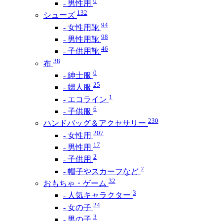
0
- 男性用
132
シューズ
94
- 女性用靴
98
- 男性用靴
46
- 子供用靴
38
布
0
- 紳士服
25
- 婦人服
1
- エコライン
6
- 子供服
230
ハンドバッグ＆アクセサリー
207
- 女性用
17
- 男性用
2
- 子供用
7
- 帽子やスカーフなど
32
おもちゃ・ゲーム
3
- 人気キャラクター
24
- 女の子
3
- 男の子