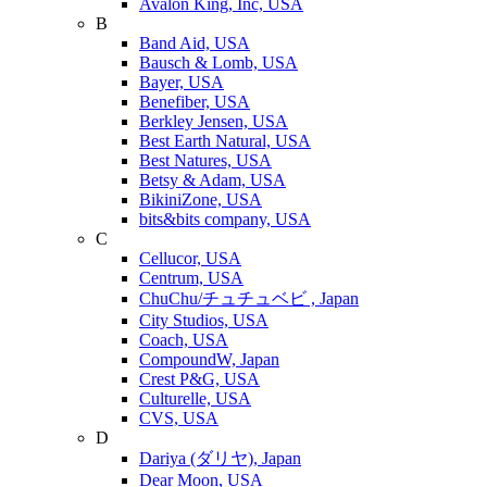
Avalon King, Inc, USA
B
Band Aid, USA
Bausch & Lomb, USA
Bayer, USA
Benefiber, USA
Berkley Jensen, USA
Best Earth Natural, USA
Best Natures, USA
Betsy & Adam, USA
BikiniZone, USA
bits&bits company, USA
C
Cellucor, USA
Centrum, USA
ChuChu/チュチュベビ , Japan
City Studios, USA
Coach, USA
CompoundW, Japan
Crest P&G, USA
Culturelle, USA
CVS, USA
D
Dariya (ダリヤ), Japan
Dear Moon, USA