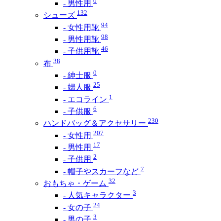
0
- 男性用
132
シューズ
94
- 女性用靴
98
- 男性用靴
46
- 子供用靴
38
布
0
- 紳士服
25
- 婦人服
1
- エコライン
6
- 子供服
230
ハンドバッグ＆アクセサリー
207
- 女性用
17
- 男性用
2
- 子供用
7
- 帽子やスカーフなど
32
おもちゃ・ゲーム
3
- 人気キャラクター
24
- 女の子
3
- 男の子