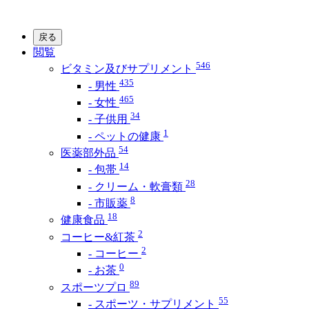
戻る
閲覧
546
ビタミン及びサプリメント
435
- 男性
465
- 女性
34
- 子供用
1
- ペットの健康
54
医薬部外品
14
- 包帯
28
- クリーム・軟膏類
8
- 市販薬
18
健康食品
2
コーヒー&紅茶
2
- コーヒー
0
- お茶
89
スポーツプロ
55
- スポーツ・サプリメント