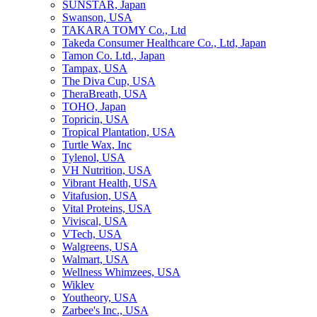
SUNSTAR, Japan
Swanson, USA
TAKARA TOMY Co., Ltd
Takeda Consumer Healthcare Co., Ltd, Japan
Tamon Co. Ltd., Japan
Tampax, USA
The Diva Cup, USA
TheraBreath, USA
TOHO, Japan
Topricin, USA
Tropical Plantation, USA
Turtle Wax, Inc
Tylenol, USA
VH Nutrition, USA
Vibrant Health, USA
Vitafusion, USA
Vital Proteins, USA
Viviscal, USA
VTech, USA
Walgreens, USA
Walmart, USA
Wellness Whimzees, USA
Wiklev
Youtheory, USA
Zarbee's Inc., USA