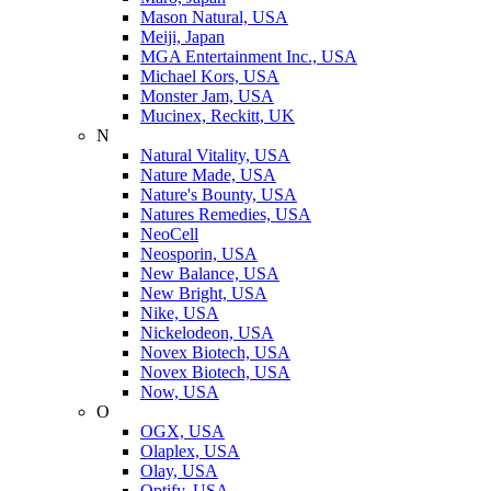
Mason Natural, USA
Meiji, Japan
MGA Entertainment Inc., USA
Michael Kors, USA
Monster Jam, USA
Mucinex, Reckitt, UK
N
Natural Vitality, USA
Nature Made, USA
Nature's Bounty, USA
Natures Remedies, USA
NeoCell
Neosporin, USA
New Balance, USA
New Bright, USA
Nike, USA
Niсkelodeon, USA
Novex Biotech, USA
Novex Biotech, USA
Now, USA
O
OGX, USA
Olaplex, USA
Olay, USA
Optify, USA