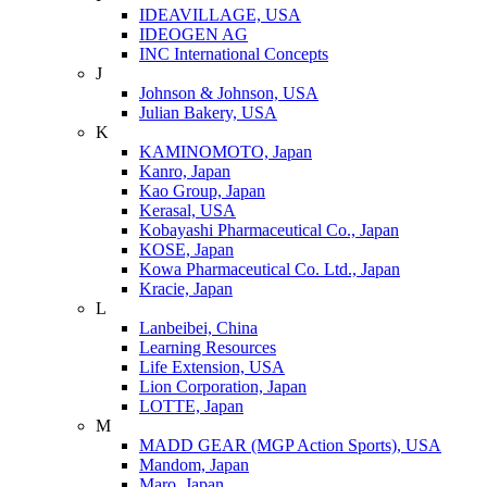
IDEAVILLAGE, USA
IDEOGEN AG
INC International Concepts
J
Johnson & Johnson, USA
Julian Bakery, USA
K
KAMINOMOTO, Japan
Kanro, Japan
Kao Group, Japan
Kerasal, USA
Kobayashi Pharmaceutical Co., Japan
KOSE, Japan
Kowa Pharmaceutical Co. Ltd., Japan
Kracie, Japan
L
Lanbeibei, China
Learning Resources
Life Extension, USA
Lion Corporation, Japan
LOTTE, Japan
M
MADD GEAR (MGP Action Sports), USA
Mandom, Japan
Maro, Japan