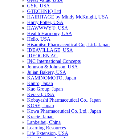
Great Value, USA
GSK, USA
GTECHNIQ Ltd
HAIRITAGE by Mindy McKnight, USA
Harry Potter, USA
HAWWWY®, USA
Health Harmony, USA
Hello, USA
Hisamitsu Pharmaceutical Co., Ltd., Japan
IDEAVILLAGE, USA
IDEOGEN AG
INC International Concepts
Johnson & Johnson, USA
Julian Bakery, USA
KAMINOMOTO, Japan
Kanro, Japan
Kao Group, Japan
Kerasal, USA
Kobayashi Pharmaceutical Co., Japan
KOSE, Japan
Kowa Pharmaceutical Co. Ltd., Japan
Kracie, Japan
Lanbeibei, China
Learning Resources
Life Extension, USA