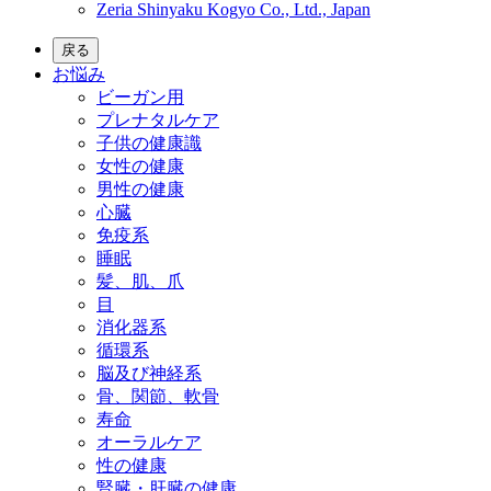
Zeria Shinyaku Kogyo Co., Ltd., Japan
戻る
お悩み
ビーガン用
プレナタルケア
子供の健康識
女性の健康
男性の健康
心臓
免疫系
睡眠
髪、肌、爪
目
消化器系
循環系
脳及び神経系
骨、関節、軟骨
寿命
オーラルケア
性の健康
腎臓・肝臓の健康