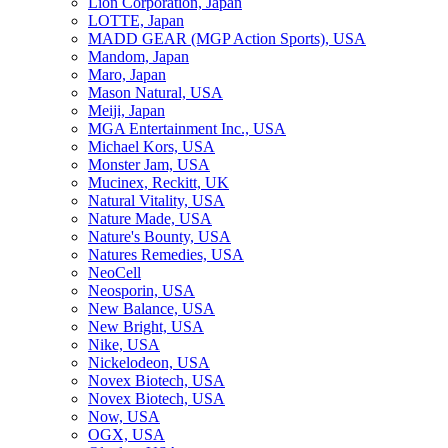
Lion Corporation, Japan
LOTTE, Japan
MADD GEAR (MGP Action Sports), USA
Mandom, Japan
Maro, Japan
Mason Natural, USA
Meiji, Japan
MGA Entertainment Inc., USA
Michael Kors, USA
Monster Jam, USA
Mucinex, Reckitt, UK
Natural Vitality, USA
Nature Made, USA
Nature's Bounty, USA
Natures Remedies, USA
NeoCell
Neosporin, USA
New Balance, USA
New Bright, USA
Nike, USA
Niсkelodeon, USA
Novex Biotech, USA
Novex Biotech, USA
Now, USA
OGX, USA