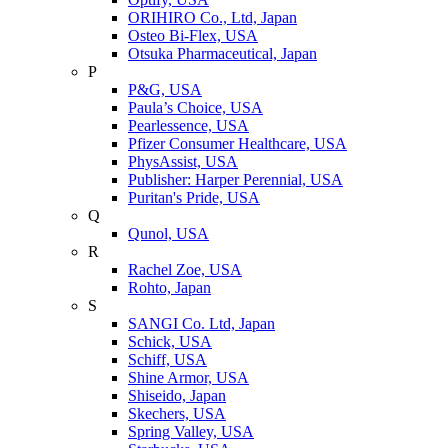
ORIHIRO Co., Ltd, Japan
Osteo Bi-Flex, USA
Otsuka Pharmaceutical, Japan
P
P&G, USA
Paula’s Choice, USA
Pearlessence, USA
Pfizer Consumer Healthcare, USA
PhysAssist, USA
Publisher: Harper Perennial, USA
Puritan's Pride, USA
Q
Qunol, USA
R
Rachel Zoe, USA
Rohto, Japan
S
SANGI Co. Ltd, Japan
Schick, USA
Schiff, USA
Shine Armor, USA
Shiseido, Japan
Skechers, USA
Spring Valley, USA