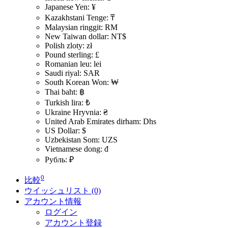
Japanese Yen: ¥
Kazakhstani Tenge: ₸
Malaysian ringgit: RM
New Taiwan dollar: NT$
Polish zloty: zł
Pound sterling: £
Romanian leu: lei
Saudi riyal: SAR
South Korean Won: ₩
Thai baht: ฿
Turkish lira: ₺
Ukraine Hryvnia: ₴
United Arab Emirates dirham: Dhs
US Dollar: $
Uzbekistan Som: UZS
Vietnamese dong: đ
Рубль: ₽
0
比較
ウイッシュリスト (0)
アカウント情報
ログイン
アカウント登録