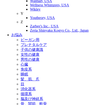
Walmart, USA
Wellness Whimzees, USA
Wiklev
Y
Youtheory, USA
Z
Zarbee's Inc., USA
Zeria Shinyaku Kogyo Co., Ltd., Japan
お悩み
ビーガン用
プレナタルケア
子供の健康識
女性の健康
男性の健康
心臓
免疫系
睡眠
髪、肌、爪
目
消化器系
循環系
脳及び神経系
骨、関節、軟骨