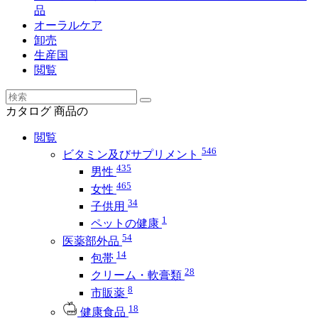
品
オーラルケア
卸売
生産国
閲覧
カタログ
商品の
閲覧
546
ビタミン及びサプリメント
435
男性
465
女性
34
子供用
1
ペットの健康
54
医薬部外品
14
包帯
28
クリーム・軟膏類
8
市販薬
18
健康食品