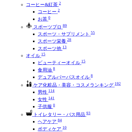
2
コーヒー&紅茶
2
コーヒー
0
お茶
89
スポーツプロ
55
スポーツ・サプリメント
28
スポーツ栄養
13
スポーツ他
15
オイル
15
ビューティーオイル
8
食用油
8
デュアルパーパスオイル
192
ケア化粧品・美容・コスメランキング
114
男性
141
女性
0
子供服
93
トイレタリー・バス用品
84
ヘアケア
10
ボディケア