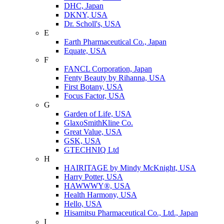
DHC, Japan
DKNY, USA
Dr. Scholl's, USA
E
Earth Pharmaceutical Co., Japan
Equate, USA
F
FANCL Corporation, Japan
Fenty Beauty by Rihanna, USA
First Botany, USA
Focus Factor, USA
G
Garden of Life, USA
GlaxoSmithKline Co.
Great Value, USA
GSK, USA
GTECHNIQ Ltd
H
HAIRITAGE by Mindy McKnight, USA
Harry Potter, USA
HAWWWY®, USA
Health Harmony, USA
Hello, USA
Hisamitsu Pharmaceutical Co., Ltd., Japan
I