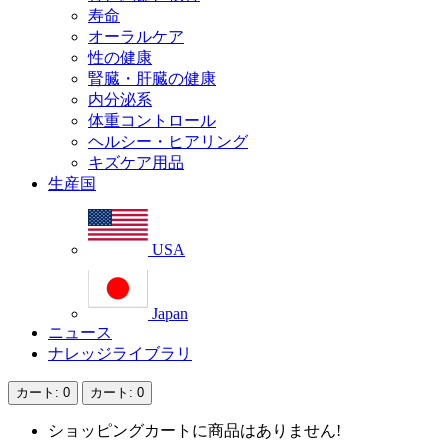
寿命
オーラルケア
性の健康
腎臓・肝臓の健康
内分泌系
体重コントロール
ヘルシー・ヒアリング
キズケア用品
生産国
USA
Japan
ニュース
ナレッジライブラリ
カート
: 0
カート
: 0
ショッピングカートに商品はありません!