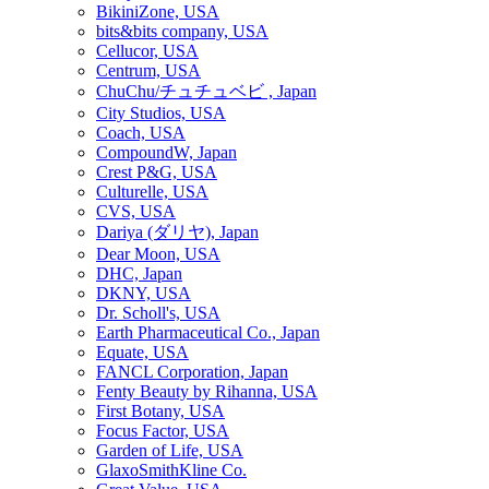
BikiniZone, USA
bits&bits company, USA
Cellucor, USA
Centrum, USA
ChuChu/チュチュベビ , Japan
City Studios, USA
Coach, USA
CompoundW, Japan
Crest P&G, USA
Culturelle, USA
CVS, USA
Dariya (ダリヤ), Japan
Dear Moon, USA
DHC, Japan
DKNY, USA
Dr. Scholl's, USA
Earth Pharmaceutical Co., Japan
Equate, USA
FANCL Corporation, Japan
Fenty Beauty by Rihanna, USA
First Botany, USA
Focus Factor, USA
Garden of Life, USA
GlaxoSmithKline Co.