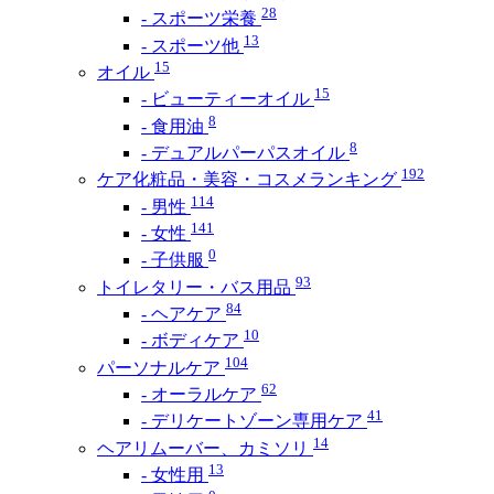
28
- スポーツ栄養
13
- スポーツ他
15
オイル
15
- ビューティーオイル
8
- 食用油
8
- デュアルパーパスオイル
192
ケア化粧品・美容・コスメランキング
114
- 男性
141
- 女性
0
- 子供服
93
トイレタリー・バス用品
84
- ヘアケア
10
- ボディケア
104
パーソナルケア
62
- オーラルケア
41
- デリケートゾーン専用ケア
14
ヘアリムーバー、カミソリ
13
- 女性用