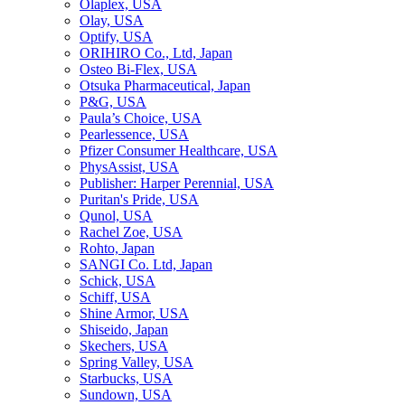
Olaplex, USA
Olay, USA
Optify, USA
ORIHIRO Co., Ltd, Japan
Osteo Bi-Flex, USA
Otsuka Pharmaceutical, Japan
P&G, USA
Paula’s Choice, USA
Pearlessence, USA
Pfizer Consumer Healthcare, USA
PhysAssist, USA
Publisher: Harper Perennial, USA
Puritan's Pride, USA
Qunol, USA
Rachel Zoe, USA
Rohto, Japan
SANGI Co. Ltd, Japan
Schick, USA
Schiff, USA
Shine Armor, USA
Shiseido, Japan
Skechers, USA
Spring Valley, USA
Starbucks, USA
Sundown, USA