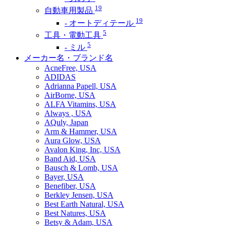
19
自動車用製品
19
- オートディテール
5
工具・電動工具
5
- ミル
メーカー名・ブランド名
AcneFree, USA
ADIDAS
Adrianna Papell, USA
AirBorne, USA
ALFA Vitamins, USA
Always , USA
AQuly, Japan
Arm & Hammer, USA
Aura Glow, USA
Avalon King, Inc, USA
Band Aid, USA
Bausch & Lomb, USA
Bayer, USA
Benefiber, USA
Berkley Jensen, USA
Best Earth Natural, USA
Best Natures, USA
Betsy & Adam, USA