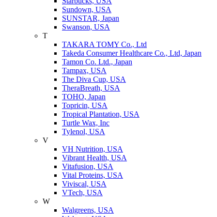
Starbucks, USA
Sundown, USA
SUNSTAR, Japan
Swanson, USA
T
TAKARA TOMY Co., Ltd
Takeda Consumer Healthcare Co., Ltd, Japan
Tamon Co. Ltd., Japan
Tampax, USA
The Diva Cup, USA
TheraBreath, USA
TOHO, Japan
Topricin, USA
Tropical Plantation, USA
Turtle Wax, Inc
Tylenol, USA
V
VH Nutrition, USA
Vibrant Health, USA
Vitafusion, USA
Vital Proteins, USA
Viviscal, USA
VTech, USA
W
Walgreens, USA