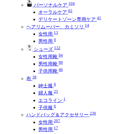
104
パーソナルケア
62
オーラルケア
41
デリケートゾーン専用ケア
14
ヘアリムーバー、カミソリ
13
女性用
0
男性用
132
シューズ
94
女性用靴
98
男性用靴
46
子供用靴
38
布
0
紳士服
25
婦人服
1
エコライン
6
子供服
230
ハンドバッグ＆アクセサリー
207
女性用
17
男性用