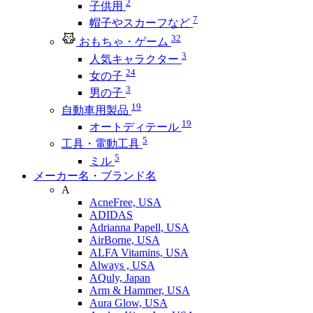
2
子供用
7
帽子やスカーフなど
32
おもちゃ・ゲーム
3
人気キャラクター
24
女の子
3
男の子
19
自動車用製品
19
オートディテール
5
工具・電動工具
5
ミル
メーカー名・ブランド名
A
AcneFree, USA
ADIDAS
Adrianna Papell, USA
AirBorne, USA
ALFA Vitamins, USA
Always , USA
AQuly, Japan
Arm & Hammer, USA
Aura Glow, USA