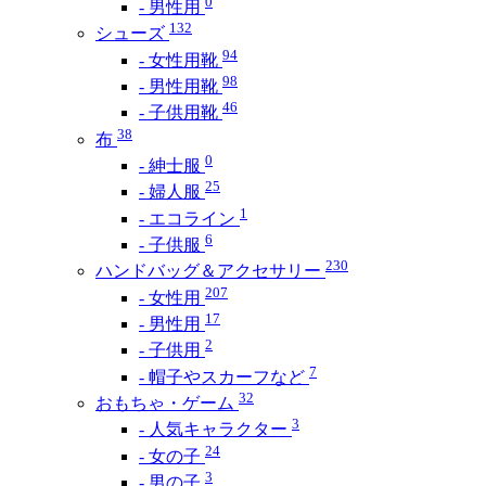
0
- 男性用
132
シューズ
94
- 女性用靴
98
- 男性用靴
46
- 子供用靴
38
布
0
- 紳士服
25
- 婦人服
1
- エコライン
6
- 子供服
230
ハンドバッグ＆アクセサリー
207
- 女性用
17
- 男性用
2
- 子供用
7
- 帽子やスカーフなど
32
おもちゃ・ゲーム
3
- 人気キャラクター
24
- 女の子
3
- 男の子