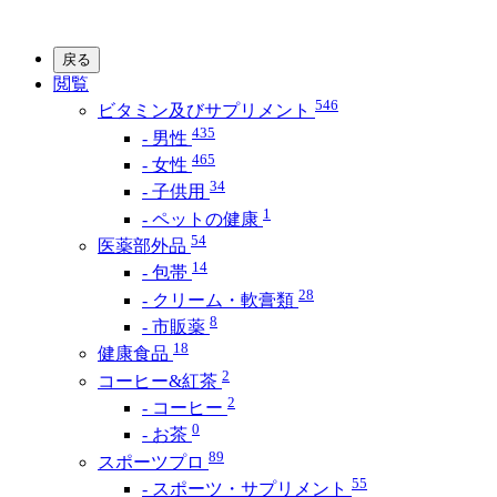
戻る
閲覧
546
ビタミン及びサプリメント
435
- 男性
465
- 女性
34
- 子供用
1
- ペットの健康
54
医薬部外品
14
- 包帯
28
- クリーム・軟膏類
8
- 市販薬
18
健康食品
2
コーヒー&紅茶
2
- コーヒー
0
- お茶
89
スポーツプロ
55
- スポーツ・サプリメント