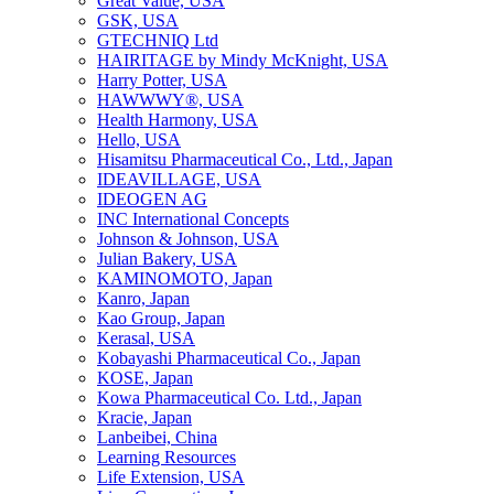
Great Value, USA
GSK, USA
GTECHNIQ Ltd
HAIRITAGE by Mindy McKnight, USA
Harry Potter, USA
HAWWWY®, USA
Health Harmony, USA
Hello, USA
Hisamitsu Pharmaceutical Co., Ltd., Japan
IDEAVILLAGE, USA
IDEOGEN AG
INC International Concepts
Johnson & Johnson, USA
Julian Bakery, USA
KAMINOMOTO, Japan
Kanro, Japan
Kao Group, Japan
Kerasal, USA
Kobayashi Pharmaceutical Co., Japan
KOSE, Japan
Kowa Pharmaceutical Co. Ltd., Japan
Kracie, Japan
Lanbeibei, China
Learning Resources
Life Extension, USA