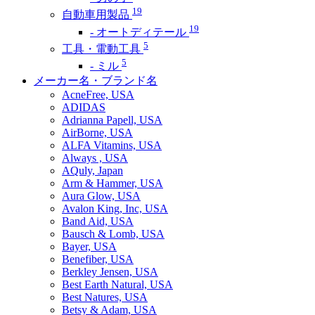
19
自動車用製品
19
- オートディテール
5
工具・電動工具
5
- ミル
メーカー名・ブランド名
AcneFree, USA
ADIDAS
Adrianna Papell, USA
AirBorne, USA
ALFA Vitamins, USA
Always , USA
AQuly, Japan
Arm & Hammer, USA
Aura Glow, USA
Avalon King, Inc, USA
Band Aid, USA
Bausch & Lomb, USA
Bayer, USA
Benefiber, USA
Berkley Jensen, USA
Best Earth Natural, USA
Best Natures, USA
Betsy & Adam, USA