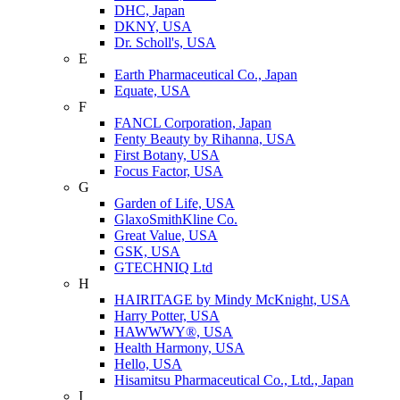
DHC, Japan
DKNY, USA
Dr. Scholl's, USA
E
Earth Pharmaceutical Co., Japan
Equate, USA
F
FANCL Corporation, Japan
Fenty Beauty by Rihanna, USA
First Botany, USA
Focus Factor, USA
G
Garden of Life, USA
GlaxoSmithKline Co.
Great Value, USA
GSK, USA
GTECHNIQ Ltd
H
HAIRITAGE by Mindy McKnight, USA
Harry Potter, USA
HAWWWY®, USA
Health Harmony, USA
Hello, USA
Hisamitsu Pharmaceutical Co., Ltd., Japan
I