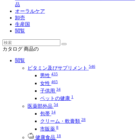
品
オーラルケア
卸売
生産国
閲覧
カタログ
商品の
閲覧
546
ビタミン及びサプリメント
435
男性
465
女性
34
子供用
1
ペットの健康
54
医薬部外品
14
包帯
28
クリーム・軟膏類
8
市販薬
18
健康食品