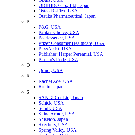
ORIHIRO Co., Ltd, Japan
Osteo Bi-Flex, USA
Otsuka Pharmaceutical, Japan
P
P&G, USA
Paula’s Choice, USA
Pearlessence, USA
Pfizer Consumer Healthcare, USA
PhysAssist, USA
Publisher: Harper Perennial, USA
Puritan's Pride, USA
Q
Qunol, USA
R
Rachel Zoe, USA
Rohto, Japan
S
SANGI Co. Ltd, Japan
Schick, USA
Schiff, USA
Shine Armor, USA
Shiseido, Japan
Skechers, USA
Spring Valley, USA