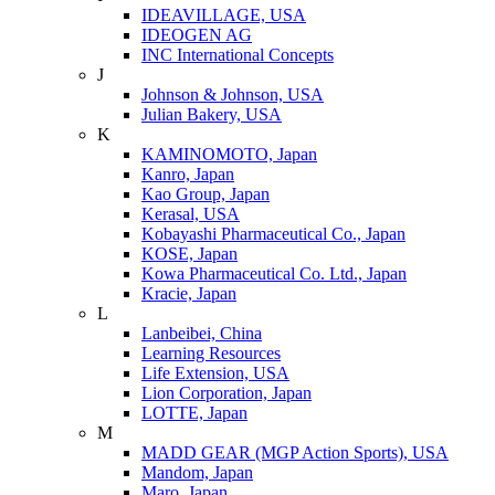
IDEAVILLAGE, USA
IDEOGEN AG
INC International Concepts
J
Johnson & Johnson, USA
Julian Bakery, USA
K
KAMINOMOTO, Japan
Kanro, Japan
Kao Group, Japan
Kerasal, USA
Kobayashi Pharmaceutical Co., Japan
KOSE, Japan
Kowa Pharmaceutical Co. Ltd., Japan
Kracie, Japan
L
Lanbeibei, China
Learning Resources
Life Extension, USA
Lion Corporation, Japan
LOTTE, Japan
M
MADD GEAR (MGP Action Sports), USA
Mandom, Japan
Maro, Japan