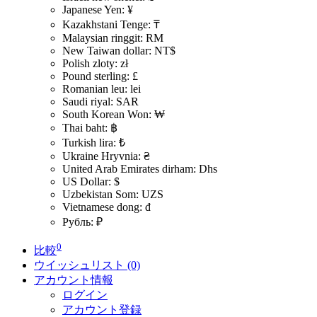
Japanese Yen: ¥
Kazakhstani Tenge: ₸
Malaysian ringgit: RM
New Taiwan dollar: NT$
Polish zloty: zł
Pound sterling: £
Romanian leu: lei
Saudi riyal: SAR
South Korean Won: ₩
Thai baht: ฿
Turkish lira: ₺
Ukraine Hryvnia: ₴
United Arab Emirates dirham: Dhs
US Dollar: $
Uzbekistan Som: UZS
Vietnamese dong: đ
Рубль: ₽
0
比較
ウイッシュリスト (0)
アカウント情報
ログイン
アカウント登録