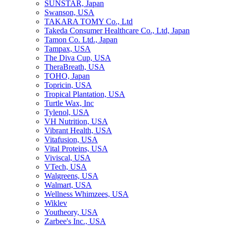
SUNSTAR, Japan
Swanson, USA
TAKARA TOMY Co., Ltd
Takeda Consumer Healthcare Co., Ltd, Japan
Tamon Co. Ltd., Japan
Tampax, USA
The Diva Cup, USA
TheraBreath, USA
TOHO, Japan
Topricin, USA
Tropical Plantation, USA
Turtle Wax, Inc
Tylenol, USA
VH Nutrition, USA
Vibrant Health, USA
Vitafusion, USA
Vital Proteins, USA
Viviscal, USA
VTech, USA
Walgreens, USA
Walmart, USA
Wellness Whimzees, USA
Wiklev
Youtheory, USA
Zarbee's Inc., USA