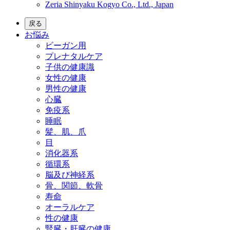
Zeria Shinyaku Kogyo Co., Ltd., Japan
戻る
お悩み
ビーガン用
プレナタルケア
子供の健康識
女性の健康
男性の健康
心臓
免疫系
睡眠
髪、肌、爪
目
消化器系
循環系
脳及び神経系
骨、関節、軟骨
寿命
オーラルケア
性の健康
腎臓・肝臓の健康