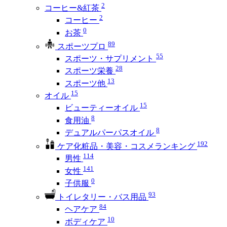
2
コーヒー&紅茶
2
コーヒー
0
お茶
89
スポーツプロ
55
スポーツ・サプリメント
28
スポーツ栄養
13
スポーツ他
15
オイル
15
ビューティーオイル
8
食用油
8
デュアルパーパスオイル
192
ケア化粧品・美容・コスメランキング
114
男性
141
女性
0
子供服
93
トイレタリー・バス用品
84
ヘアケア
10
ボディケア