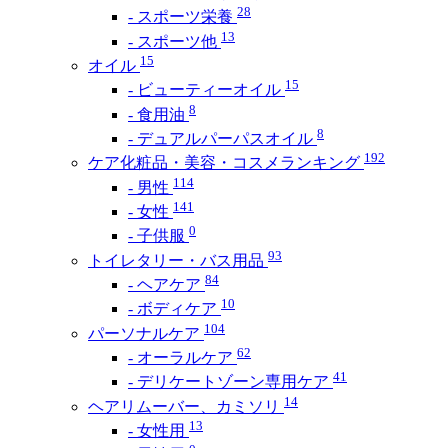
28
- スポーツ栄養
13
- スポーツ他
15
オイル
15
- ビューティーオイル
8
- 食用油
8
- デュアルパーパスオイル
192
ケア化粧品・美容・コスメランキング
114
- 男性
141
- 女性
0
- 子供服
93
トイレタリー・バス用品
84
- ヘアケア
10
- ボディケア
104
パーソナルケア
62
- オーラルケア
41
- デリケートゾーン専用ケア
14
ヘアリムーバー、カミソリ
13
- 女性用