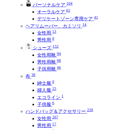
104
パーソナルケア
62
オーラルケア
41
デリケートゾーン専用ケア
14
ヘアリムーバー、カミソリ
13
女性用
0
男性用
132
シューズ
94
女性用靴
98
男性用靴
46
子供用靴
38
布
0
紳士服
25
婦人服
1
エコライン
6
子供服
230
ハンドバッグ＆アクセサリー
207
女性用
17
男性用