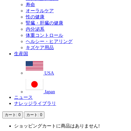
寿命
オーラルケア
性の健康
腎臓・肝臓の健康
内分泌系
体重コントロール
ヘルシー・ヒアリング
キズケア用品
生産国
USA
Japan
ニュース
ナレッジライブラリ
カート
: 0
カート
: 0
ショッピングカートに商品はありません!