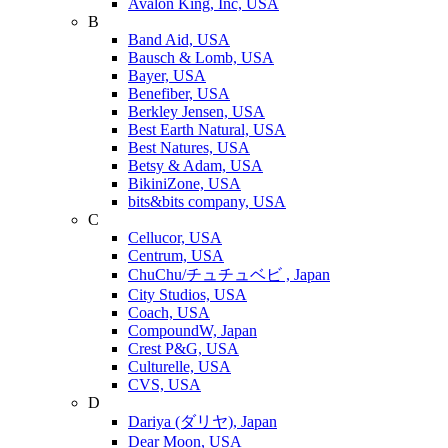
Avalon King, Inc, USA
B
Band Aid, USA
Bausch & Lomb, USA
Bayer, USA
Benefiber, USA
Berkley Jensen, USA
Best Earth Natural, USA
Best Natures, USA
Betsy & Adam, USA
BikiniZone, USA
bits&bits company, USA
C
Cellucor, USA
Centrum, USA
ChuChu/チュチュベビ , Japan
City Studios, USA
Coach, USA
CompoundW, Japan
Crest P&G, USA
Culturelle, USA
CVS, USA
D
Dariya (ダリヤ), Japan
Dear Moon, USA