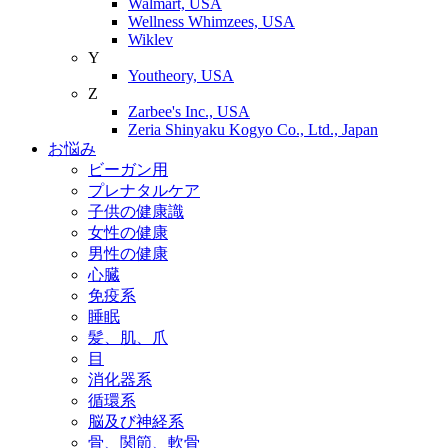
Walmart, USA
Wellness Whimzees, USA
Wiklev
Y
Youtheory, USA
Z
Zarbee's Inc., USA
Zeria Shinyaku Kogyo Co., Ltd., Japan
お悩み
ビーガン用
プレナタルケア
子供の健康識
女性の健康
男性の健康
心臓
免疫系
睡眠
髪、肌、爪
目
消化器系
循環系
脳及び神経系
骨、関節、軟骨