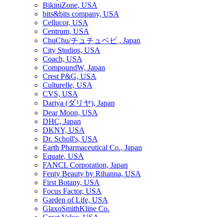
BikiniZone, USA
bits&bits company, USA
Cellucor, USA
Centrum, USA
ChuChu/チュチュベビ , Japan
City Studios, USA
Coach, USA
CompoundW, Japan
Crest P&G, USA
Culturelle, USA
CVS, USA
Dariya (ダリヤ), Japan
Dear Moon, USA
DHC, Japan
DKNY, USA
Dr. Scholl's, USA
Earth Pharmaceutical Co., Japan
Equate, USA
FANCL Corporation, Japan
Fenty Beauty by Rihanna, USA
First Botany, USA
Focus Factor, USA
Garden of Life, USA
GlaxoSmithKline Co.