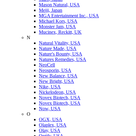
Mason Natural, USA
Meiji, Japan
MGA Entertainment Inc., USA
Michael Kors, USA
Monster Jam, USA
Mucinex, Reckitt, UK
N
Natural Vitality, USA
Nature Made, USA
Nature's Bounty, USA
Natures Remedies, USA
NeoCell
Neosporin, USA
New Balance, USA
New Bright, USA
Nike, USA
Niсkelodeon, USA
Novex Biotech, USA
Novex Biotech, USA
Now, USA
O
OGX, USA
Olaplex, USA
Olay, USA
Optify, USA