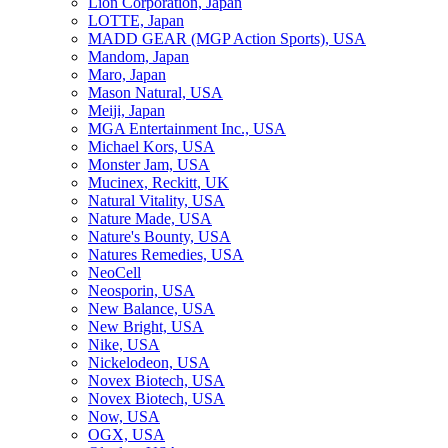
Lion Corporation, Japan
LOTTE, Japan
MADD GEAR (MGP Action Sports), USA
Mandom, Japan
Maro, Japan
Mason Natural, USA
Meiji, Japan
MGA Entertainment Inc., USA
Michael Kors, USA
Monster Jam, USA
Mucinex, Reckitt, UK
Natural Vitality, USA
Nature Made, USA
Nature's Bounty, USA
Natures Remedies, USA
NeoCell
Neosporin, USA
New Balance, USA
New Bright, USA
Nike, USA
Niсkelodeon, USA
Novex Biotech, USA
Novex Biotech, USA
Now, USA
OGX, USA