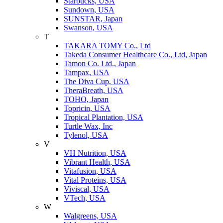
Starbucks, USA
Sundown, USA
SUNSTAR, Japan
Swanson, USA
T
TAKARA TOMY Co., Ltd
Takeda Consumer Healthcare Co., Ltd, Japan
Tamon Co. Ltd., Japan
Tampax, USA
The Diva Cup, USA
TheraBreath, USA
TOHO, Japan
Topricin, USA
Tropical Plantation, USA
Turtle Wax, Inc
Tylenol, USA
V
VH Nutrition, USA
Vibrant Health, USA
Vitafusion, USA
Vital Proteins, USA
Viviscal, USA
VTech, USA
W
Walgreens, USA