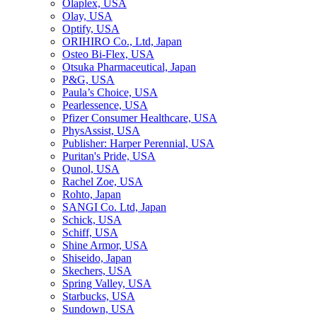
Olaplex, USA
Olay, USA
Optify, USA
ORIHIRO Co., Ltd, Japan
Osteo Bi-Flex, USA
Otsuka Pharmaceutical, Japan
P&G, USA
Paula’s Choice, USA
Pearlessence, USA
Pfizer Consumer Healthcare, USA
PhysAssist, USA
Publisher: Harper Perennial, USA
Puritan's Pride, USA
Qunol, USA
Rachel Zoe, USA
Rohto, Japan
SANGI Co. Ltd, Japan
Schick, USA
Schiff, USA
Shine Armor, USA
Shiseido, Japan
Skechers, USA
Spring Valley, USA
Starbucks, USA
Sundown, USA