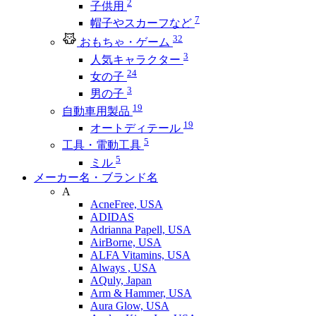
2
子供用
7
帽子やスカーフなど
32
おもちゃ・ゲーム
3
人気キャラクター
24
女の子
3
男の子
19
自動車用製品
19
オートディテール
5
工具・電動工具
5
ミル
メーカー名・ブランド名
A
AcneFree, USA
ADIDAS
Adrianna Papell, USA
AirBorne, USA
ALFA Vitamins, USA
Always , USA
AQuly, Japan
Arm & Hammer, USA
Aura Glow, USA