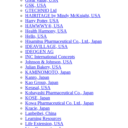
Great Value, USA
GSK, USA
GTECHNIQ Ltd
HAIRITAGE by Mindy McKnight, USA
Harry Potter, USA
HAWWWY®, USA
Health Harmony, USA
Hello, USA
Hisamitsu Pharmaceutical Co., Ltd., Japan
IDEAVILLAGE, USA
IDEOGEN AG
INC International Concepts
Johnson & Johnson, USA
Julian Bakery, USA
KAMINOMOTO, Japan
Kanro, Japan
Kao Group, Japan
Kerasal, USA
Kobayashi Pharmaceutical Co., Japan
KOSE, Japan
Kowa Pharmaceutical Co. Ltd., Japan
Kracie, Japan
Lanbeibei, China
Learning Resources
Life Extension, USA