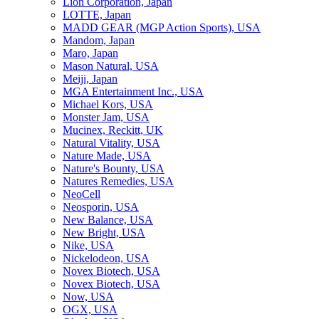
Lion Corporation, Japan
LOTTE, Japan
MADD GEAR (MGP Action Sports), USA
Mandom, Japan
Maro, Japan
Mason Natural, USA
Meiji, Japan
MGA Entertainment Inc., USA
Michael Kors, USA
Monster Jam, USA
Mucinex, Reckitt, UK
Natural Vitality, USA
Nature Made, USA
Nature's Bounty, USA
Natures Remedies, USA
NeoCell
Neosporin, USA
New Balance, USA
New Bright, USA
Nike, USA
Niсkelodeon, USA
Novex Biotech, USA
Novex Biotech, USA
Now, USA
OGX, USA