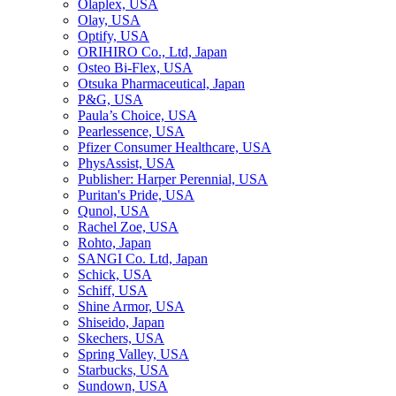
Olaplex, USA
Olay, USA
Optify, USA
ORIHIRO Co., Ltd, Japan
Osteo Bi-Flex, USA
Otsuka Pharmaceutical, Japan
P&G, USA
Paula’s Choice, USA
Pearlessence, USA
Pfizer Consumer Healthcare, USA
PhysAssist, USA
Publisher: Harper Perennial, USA
Puritan's Pride, USA
Qunol, USA
Rachel Zoe, USA
Rohto, Japan
SANGI Co. Ltd, Japan
Schick, USA
Schiff, USA
Shine Armor, USA
Shiseido, Japan
Skechers, USA
Spring Valley, USA
Starbucks, USA
Sundown, USA