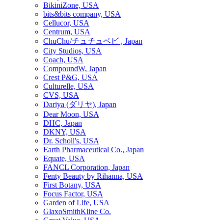
BikiniZone, USA
bits&bits company, USA
Cellucor, USA
Centrum, USA
ChuChu/チュチュベビ , Japan
City Studios, USA
Coach, USA
CompoundW, Japan
Crest P&G, USA
Culturelle, USA
CVS, USA
Dariya (ダリヤ), Japan
Dear Moon, USA
DHC, Japan
DKNY, USA
Dr. Scholl's, USA
Earth Pharmaceutical Co., Japan
Equate, USA
FANCL Corporation, Japan
Fenty Beauty by Rihanna, USA
First Botany, USA
Focus Factor, USA
Garden of Life, USA
GlaxoSmithKline Co.