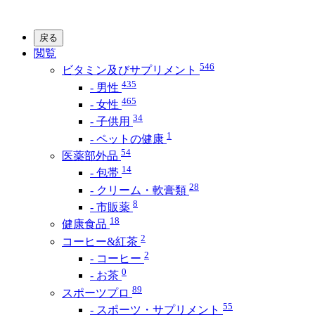
戻る
閲覧
546
ビタミン及びサプリメント
435
- 男性
465
- 女性
34
- 子供用
1
- ペットの健康
54
医薬部外品
14
- 包帯
28
- クリーム・軟膏類
8
- 市販薬
18
健康食品
2
コーヒー&紅茶
2
- コーヒー
0
- お茶
89
スポーツプロ
55
- スポーツ・サプリメント