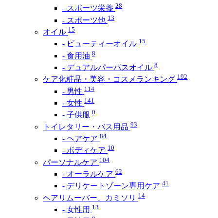
28
- スポーツ栄養
13
- スポーツ他
15
オイル
15
- ビューティーオイル
8
- 食用油
8
- デュアルパーパスオイル
192
ケア化粧品・美容・コスメランキング
114
- 男性
141
- 女性
0
- 子供服
93
トイレタリー・バス用品
84
- ヘアケア
10
- ボディケア
104
パーソナルケア
62
- オーラルケア
41
- デリケートゾーン専用ケア
14
ヘアリムーバー、カミソリ
13
- 女性用