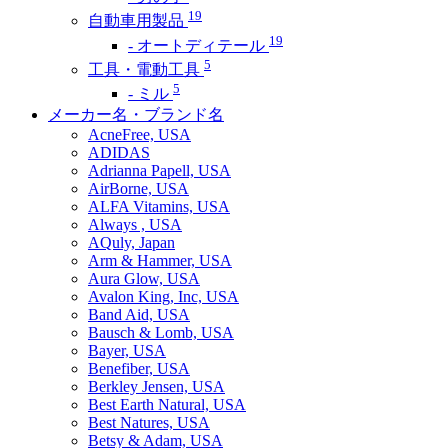
19
自動車用製品
19
- オートディテール
5
工具・電動工具
5
- ミル
メーカー名・ブランド名
AcneFree, USA
ADIDAS
Adrianna Papell, USA
AirBorne, USA
ALFA Vitamins, USA
Always , USA
AQuly, Japan
Arm & Hammer, USA
Aura Glow, USA
Avalon King, Inc, USA
Band Aid, USA
Bausch & Lomb, USA
Bayer, USA
Benefiber, USA
Berkley Jensen, USA
Best Earth Natural, USA
Best Natures, USA
Betsy & Adam, USA