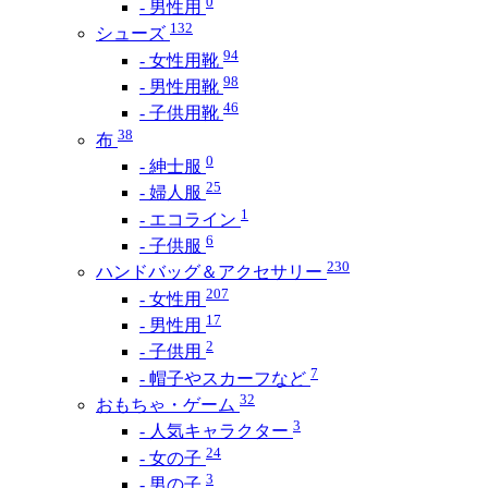
0
- 男性用
132
シューズ
94
- 女性用靴
98
- 男性用靴
46
- 子供用靴
38
布
0
- 紳士服
25
- 婦人服
1
- エコライン
6
- 子供服
230
ハンドバッグ＆アクセサリー
207
- 女性用
17
- 男性用
2
- 子供用
7
- 帽子やスカーフなど
32
おもちゃ・ゲーム
3
- 人気キャラクター
24
- 女の子
3
- 男の子