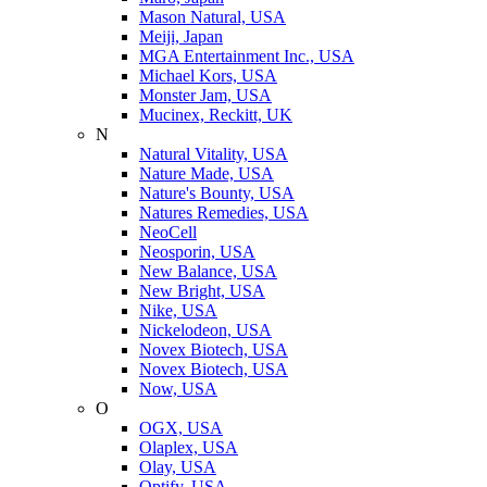
Mason Natural, USA
Meiji, Japan
MGA Entertainment Inc., USA
Michael Kors, USA
Monster Jam, USA
Mucinex, Reckitt, UK
N
Natural Vitality, USA
Nature Made, USA
Nature's Bounty, USA
Natures Remedies, USA
NeoCell
Neosporin, USA
New Balance, USA
New Bright, USA
Nike, USA
Niсkelodeon, USA
Novex Biotech, USA
Novex Biotech, USA
Now, USA
O
OGX, USA
Olaplex, USA
Olay, USA
Optify, USA