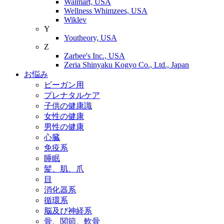
Walmart, USA
Wellness Whimzees, USA
Wiklev
Y
Youtheory, USA
Z
Zarbee's Inc., USA
Zeria Shinyaku Kogyo Co., Ltd., Japan
お悩み
ビーガン用
プレナタルケア
子供の健康識
女性の健康
男性の健康
心臓
免疫系
睡眠
髪、肌、爪
目
消化器系
循環系
脳及び神経系
骨、関節、軟骨