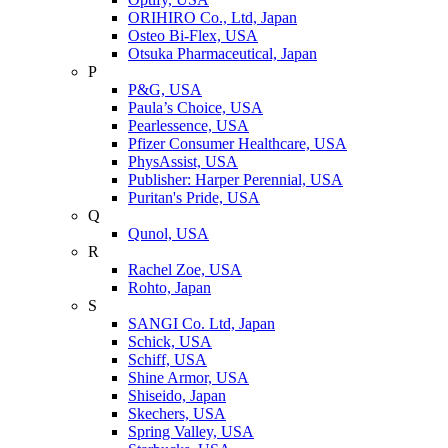
ORIHIRO Co., Ltd, Japan
Osteo Bi-Flex, USA
Otsuka Pharmaceutical, Japan
P
P&G, USA
Paula’s Choice, USA
Pearlessence, USA
Pfizer Consumer Healthcare, USA
PhysAssist, USA
Publisher: Harper Perennial, USA
Puritan's Pride, USA
Q
Qunol, USA
R
Rachel Zoe, USA
Rohto, Japan
S
SANGI Co. Ltd, Japan
Schick, USA
Schiff, USA
Shine Armor, USA
Shiseido, Japan
Skechers, USA
Spring Valley, USA