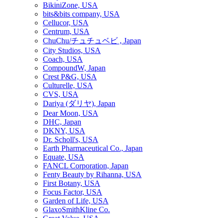
BikiniZone, USA
bits&bits company, USA
Cellucor, USA
Centrum, USA
ChuChu/チュチュベビ , Japan
City Studios, USA
Coach, USA
CompoundW, Japan
Crest P&G, USA
Culturelle, USA
CVS, USA
Dariya (ダリヤ), Japan
Dear Moon, USA
DHC, Japan
DKNY, USA
Dr. Scholl's, USA
Earth Pharmaceutical Co., Japan
Equate, USA
FANCL Corporation, Japan
Fenty Beauty by Rihanna, USA
First Botany, USA
Focus Factor, USA
Garden of Life, USA
GlaxoSmithKline Co.