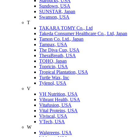
Starbucks, USA
Sundown, USA
SUNSTAR, Japan
Swanson, USA
T
TAKARA TOMY Co., Ltd
Takeda Consumer Healthcare Co., Ltd, Japan
Tamon Co. Ltd., Japan
Tampax, USA
The Diva Cup, USA
TheraBreath, USA
TOHO, Japan
Topricin, USA
Tropical Plantation, USA
Turtle Wax, Inc
Tylenol, USA
V
VH Nutrition, USA
Vibrant Health, USA
Vitafusion, USA
Vital Proteins, USA
Viviscal, USA
VTech, USA
W
Walgreens, USA