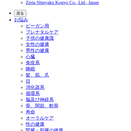
Zeria Shinyaku Kogyo Co., Ltd., Japan
戻る
お悩み
ビーガン用
プレナタルケア
子供の健康識
女性の健康
男性の健康
心臓
免疫系
睡眠
髪、肌、爪
目
消化器系
循環系
脳及び神経系
骨、関節、軟骨
寿命
オーラルケア
性の健康
腎臓・肝臓の健康