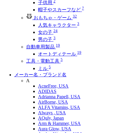
2
子供用
7
帽子やスカーフなど
32
おもちゃ・ゲーム
3
人気キャラクター
24
女の子
3
男の子
19
自動車用製品
19
オートディテール
5
工具・電動工具
5
ミル
メーカー名・ブランド名
A
AcneFree, USA
ADIDAS
Adrianna Papell, USA
AirBorne, USA
ALFA Vitamins, USA
Always , USA
AQuly, Japan
Arm & Hammer, USA
Aura Glow, USA