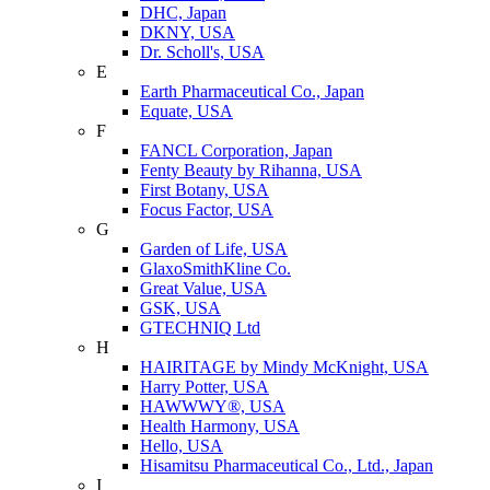
DHC, Japan
DKNY, USA
Dr. Scholl's, USA
E
Earth Pharmaceutical Co., Japan
Equate, USA
F
FANCL Corporation, Japan
Fenty Beauty by Rihanna, USA
First Botany, USA
Focus Factor, USA
G
Garden of Life, USA
GlaxoSmithKline Co.
Great Value, USA
GSK, USA
GTECHNIQ Ltd
H
HAIRITAGE by Mindy McKnight, USA
Harry Potter, USA
HAWWWY®, USA
Health Harmony, USA
Hello, USA
Hisamitsu Pharmaceutical Co., Ltd., Japan
I