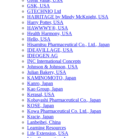
Great Value, USA
GSK, USA
GTECHNIQ Ltd
HAIRITAGE by Mindy McKnight, USA
Harry Potter, USA
HAWWWY®, USA
Health Harmony, USA
Hello, USA
Hisamitsu Pharmaceutical Co., Ltd., Japan
IDEAVILLAGE, USA
IDEOGEN AG
INC International Concepts
Johnson & Johnson, USA
Julian Bakery, USA
KAMINOMOTO, Japan
Kanro, Japan
Kao Group, Japan
Kerasal, USA
Kobayashi Pharmaceutical Co., Japan
KOSE, Japan
Kowa Pharmaceutical Co. Ltd., Japan
Kracie, Japan
Lanbeibei, China
Learning Resources
Life Extension, USA