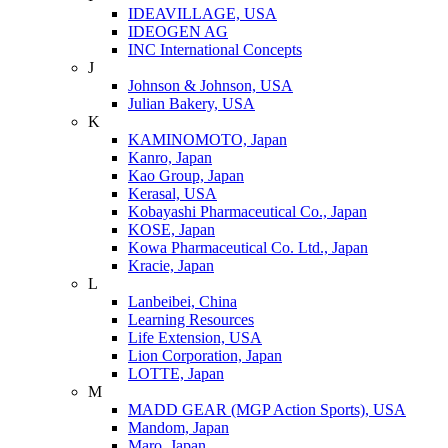
IDEAVILLAGE, USA
IDEOGEN AG
INC International Concepts
J
Johnson & Johnson, USA
Julian Bakery, USA
K
KAMINOMOTO, Japan
Kanro, Japan
Kao Group, Japan
Kerasal, USA
Kobayashi Pharmaceutical Co., Japan
KOSE, Japan
Kowa Pharmaceutical Co. Ltd., Japan
Kracie, Japan
L
Lanbeibei, China
Learning Resources
Life Extension, USA
Lion Corporation, Japan
LOTTE, Japan
M
MADD GEAR (MGP Action Sports), USA
Mandom, Japan
Maro, Japan