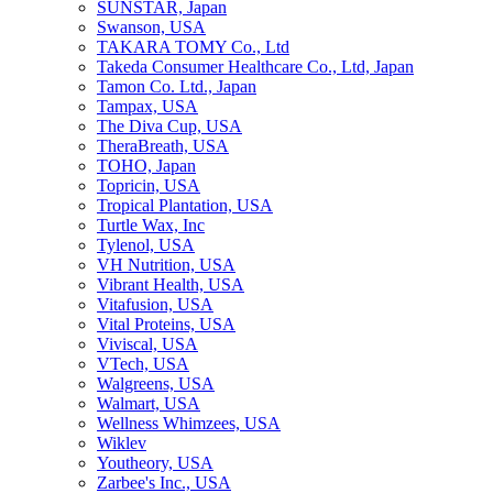
SUNSTAR, Japan
Swanson, USA
TAKARA TOMY Co., Ltd
Takeda Consumer Healthcare Co., Ltd, Japan
Tamon Co. Ltd., Japan
Tampax, USA
The Diva Cup, USA
TheraBreath, USA
TOHO, Japan
Topricin, USA
Tropical Plantation, USA
Turtle Wax, Inc
Tylenol, USA
VH Nutrition, USA
Vibrant Health, USA
Vitafusion, USA
Vital Proteins, USA
Viviscal, USA
VTech, USA
Walgreens, USA
Walmart, USA
Wellness Whimzees, USA
Wiklev
Youtheory, USA
Zarbee's Inc., USA