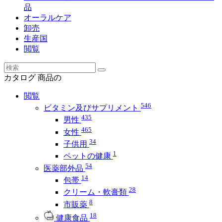
品
オーラルケア
卸売
生産国
閲覧
カタログ
商品の
閲覧
546
ビタミン及びサプリメント
435
男性
465
女性
34
子供用
1
ペットの健康
54
医薬部外品
14
包帯
28
クリーム・軟膏類
8
市販薬
18
健康食品