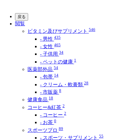
戻る
閲覧
546
ビタミン及びサプリメント
435
- 男性
465
- 女性
34
- 子供用
1
- ペットの健康
54
医薬部外品
14
- 包帯
28
- クリーム・軟膏類
8
- 市販薬
18
健康食品
2
コーヒー&紅茶
2
- コーヒー
0
- お茶
89
スポーツプロ
55
- スポーツ・サプリメント