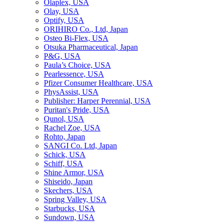
Olaplex, USA
Olay, USA
Optify, USA
ORIHIRO Co., Ltd, Japan
Osteo Bi-Flex, USA
Otsuka Pharmaceutical, Japan
P&G, USA
Paula’s Choice, USA
Pearlessence, USA
Pfizer Consumer Healthcare, USA
PhysAssist, USA
Publisher: Harper Perennial, USA
Puritan's Pride, USA
Qunol, USA
Rachel Zoe, USA
Rohto, Japan
SANGI Co. Ltd, Japan
Schick, USA
Schiff, USA
Shine Armor, USA
Shiseido, Japan
Skechers, USA
Spring Valley, USA
Starbucks, USA
Sundown, USA