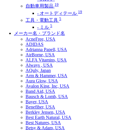
19
自動車用製品
19
- オートディテール
5
工具・電動工具
5
- ミル
メーカー名・ブランド名
AcneFree, USA
ADIDAS
Adrianna Papell, USA
AirBorne, USA
ALFA Vitamins, USA
Always , USA
AQuly, Japan
Arm & Hammer, USA
Aura Glow, USA
Avalon King, Inc, USA
Band Aid, USA
Bausch & Lomb, USA
Bayer, USA
Benefiber, USA
Berkley Jensen, USA
Best Earth Natural, USA
Best Natures, USA
Betsy & Adam, USA