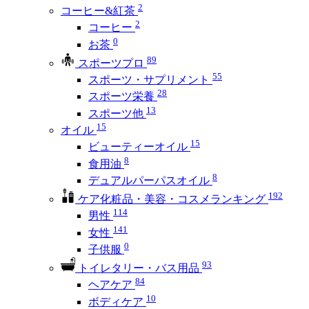
2
コーヒー&紅茶
2
コーヒー
0
お茶
89
スポーツプロ
55
スポーツ・サプリメント
28
スポーツ栄養
13
スポーツ他
15
オイル
15
ビューティーオイル
8
食用油
8
デュアルパーパスオイル
192
ケア化粧品・美容・コスメランキング
114
男性
141
女性
0
子供服
93
トイレタリー・バス用品
84
ヘアケア
10
ボディケア