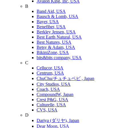
Avalon King, Inc, USA
B
Band Aid, USA
Bausch & Lomb, USA
Bayer, USA
Benefiber, USA
Berkley Jensen, USA
Best Earth Natural, USA
Best Natures, USA
Betsy & Adam, USA
BikiniZone, USA
bits&bits company, USA
C
Cellucor, USA
Centrum, USA
ChuChu/チュチュベビ , Japan
City Studios, USA
Coach, USA
CompoundW, Japan
Crest P&G, USA
Culturelle, USA
CVS, USA
D
Dariya (ダリヤ), Japan
Dear Moon, USA