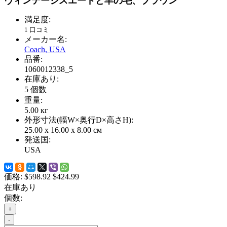
ヴィンテージスエードと羊の毛、ブラウン
満足度:
1 口コミ
メーカー名:
Coach, USA
品番:
1060012338_5
在庫あり:
5
個数
重量:
5.00
кг
外形寸法(幅W×奥行D×高さH):
25.00 x 16.00 x 8.00 см
発送国:
USA
価格:
$598.92
$424.99
在庫あり
個数:
+
-