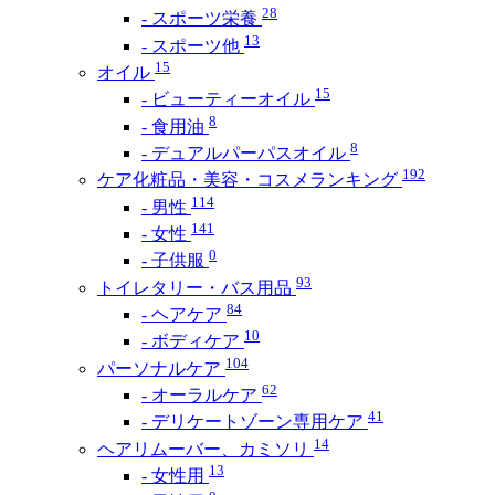
28
- スポーツ栄養
13
- スポーツ他
15
オイル
15
- ビューティーオイル
8
- 食用油
8
- デュアルパーパスオイル
192
ケア化粧品・美容・コスメランキング
114
- 男性
141
- 女性
0
- 子供服
93
トイレタリー・バス用品
84
- ヘアケア
10
- ボディケア
104
パーソナルケア
62
- オーラルケア
41
- デリケートゾーン専用ケア
14
ヘアリムーバー、カミソリ
13
- 女性用