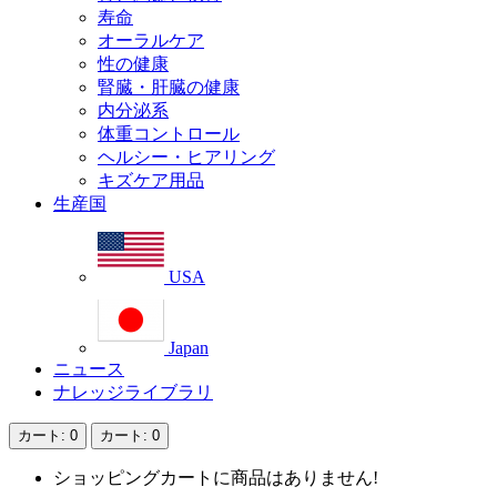
寿命
オーラルケア
性の健康
腎臓・肝臓の健康
内分泌系
体重コントロール
ヘルシー・ヒアリング
キズケア用品
生産国
USA
Japan
ニュース
ナレッジライブラリ
カート
: 0
カート
: 0
ショッピングカートに商品はありません!