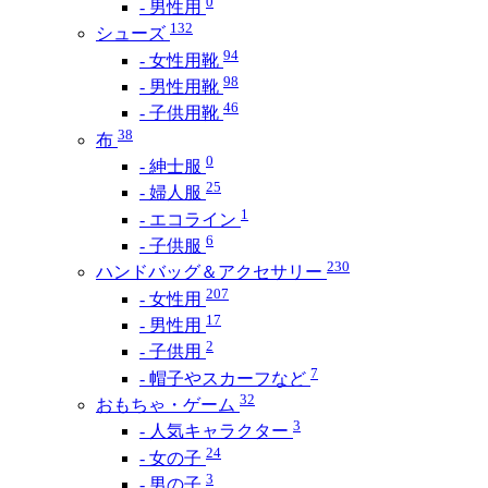
0
- 男性用
132
シューズ
94
- 女性用靴
98
- 男性用靴
46
- 子供用靴
38
布
0
- 紳士服
25
- 婦人服
1
- エコライン
6
- 子供服
230
ハンドバッグ＆アクセサリー
207
- 女性用
17
- 男性用
2
- 子供用
7
- 帽子やスカーフなど
32
おもちゃ・ゲーム
3
- 人気キャラクター
24
- 女の子
3
- 男の子