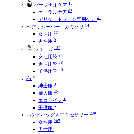
104
パーソナルケア
62
オーラルケア
41
デリケートゾーン専用ケア
14
ヘアリムーバー、カミソリ
13
女性用
0
男性用
132
シューズ
94
女性用靴
98
男性用靴
46
子供用靴
38
布
0
紳士服
25
婦人服
1
エコライン
6
子供服
230
ハンドバッグ＆アクセサリー
207
女性用
17
男性用