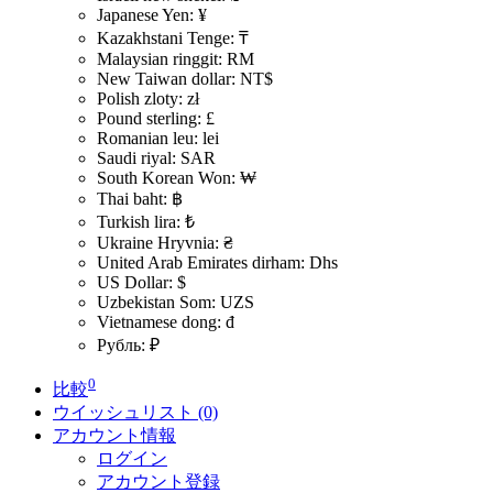
Japanese Yen: ¥
Kazakhstani Tenge: ₸
Malaysian ringgit: RM
New Taiwan dollar: NT$
Polish zloty: zł
Pound sterling: £
Romanian leu: lei
Saudi riyal: SAR
South Korean Won: ₩
Thai baht: ฿
Turkish lira: ₺
Ukraine Hryvnia: ₴
United Arab Emirates dirham: Dhs
US Dollar: $
Uzbekistan Som: UZS
Vietnamese dong: đ
Рубль: ₽
0
比較
ウイッシュリスト (0)
アカウント情報
ログイン
アカウント登録