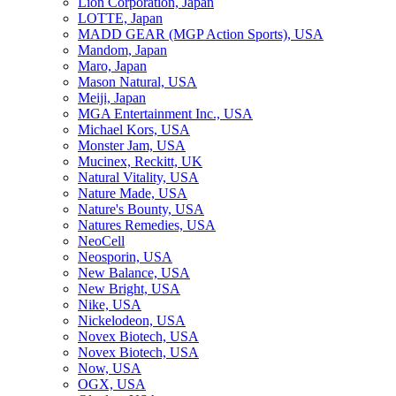
Lion Corporation, Japan
LOTTE, Japan
MADD GEAR (MGP Action Sports), USA
Mandom, Japan
Maro, Japan
Mason Natural, USA
Meiji, Japan
MGA Entertainment Inc., USA
Michael Kors, USA
Monster Jam, USA
Mucinex, Reckitt, UK
Natural Vitality, USA
Nature Made, USA
Nature's Bounty, USA
Natures Remedies, USA
NeoCell
Neosporin, USA
New Balance, USA
New Bright, USA
Nike, USA
Niсkelodeon, USA
Novex Biotech, USA
Novex Biotech, USA
Now, USA
OGX, USA