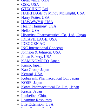
Great Value, USA
GSK, USA
GTECHNIQ Ltd
HAIRITAGE by Mindy McKnight, USA
Harry Potter, USA
HAWWWY®, USA
Health Harmony, USA
Hello, USA
Hisamitsu Pharmaceutical Co., Ltd., Japan
IDEAVILLAGE, USA
IDEOGEN AG
INC International Concepts
Johnson & Johnson, USA
Julian Bakery, USA
KAMINOMOTO, Japan
Kanro, Japan
Kao Group, Japan
Kerasal, USA
Kobayashi Pharmaceutical Co., Japan
KOSE, Japan
Kowa Pharmaceutical Co. Ltd., Japan
Kracie, Japan
Lanbeibei, China
Learning Resources
Life Extension, USA