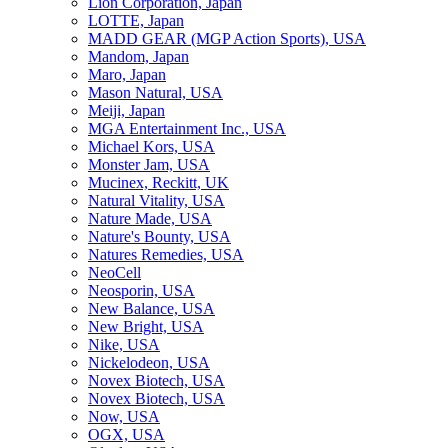
Lion Corporation, Japan
LOTTE, Japan
MADD GEAR (MGP Action Sports), USA
Mandom, Japan
Maro, Japan
Mason Natural, USA
Meiji, Japan
MGA Entertainment Inc., USA
Michael Kors, USA
Monster Jam, USA
Mucinex, Reckitt, UK
Natural Vitality, USA
Nature Made, USA
Nature's Bounty, USA
Natures Remedies, USA
NeoCell
Neosporin, USA
New Balance, USA
New Bright, USA
Nike, USA
Niсkelodeon, USA
Novex Biotech, USA
Novex Biotech, USA
Now, USA
OGX, USA