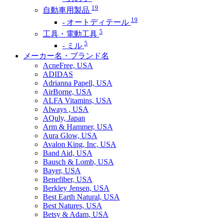
19
自動車用製品
19
- オートディテール
5
工具・電動工具
5
- ミル
メーカー名・ブランド名
AcneFree, USA
ADIDAS
Adrianna Papell, USA
AirBorne, USA
ALFA Vitamins, USA
Always , USA
AQuly, Japan
Arm & Hammer, USA
Aura Glow, USA
Avalon King, Inc, USA
Band Aid, USA
Bausch & Lomb, USA
Bayer, USA
Benefiber, USA
Berkley Jensen, USA
Best Earth Natural, USA
Best Natures, USA
Betsy & Adam, USA