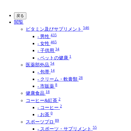
戻る
閲覧
546
ビタミン及びサプリメント
435
- 男性
465
- 女性
34
- 子供用
1
- ペットの健康
54
医薬部外品
14
- 包帯
28
- クリーム・軟膏類
8
- 市販薬
18
健康食品
2
コーヒー&紅茶
2
- コーヒー
0
- お茶
89
スポーツプロ
55
- スポーツ・サプリメント