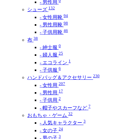
0
- 男性用
132
シューズ
94
- 女性用靴
98
- 男性用靴
46
- 子供用靴
38
布
0
- 紳士服
25
- 婦人服
1
- エコライン
6
- 子供服
230
ハンドバッグ＆アクセサリー
207
- 女性用
17
- 男性用
2
- 子供用
7
- 帽子やスカーフなど
32
おもちゃ・ゲーム
3
- 人気キャラクター
24
- 女の子
3
- 男の子