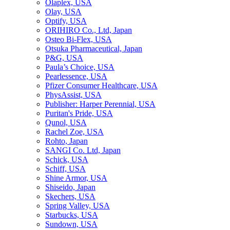
Olaplex, USA
Olay, USA
Optify, USA
ORIHIRO Co., Ltd, Japan
Osteo Bi-Flex, USA
Otsuka Pharmaceutical, Japan
P&G, USA
Paula’s Choice, USA
Pearlessence, USA
Pfizer Consumer Healthcare, USA
PhysAssist, USA
Publisher: Harper Perennial, USA
Puritan's Pride, USA
Qunol, USA
Rachel Zoe, USA
Rohto, Japan
SANGI Co. Ltd, Japan
Schick, USA
Schiff, USA
Shine Armor, USA
Shiseido, Japan
Skechers, USA
Spring Valley, USA
Starbucks, USA
Sundown, USA