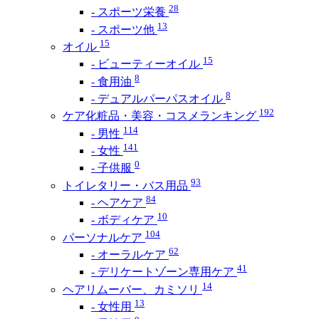
28
- スポーツ栄養
13
- スポーツ他
15
オイル
15
- ビューティーオイル
8
- 食用油
8
- デュアルパーパスオイル
192
ケア化粧品・美容・コスメランキング
114
- 男性
141
- 女性
0
- 子供服
93
トイレタリー・バス用品
84
- ヘアケア
10
- ボディケア
104
パーソナルケア
62
- オーラルケア
41
- デリケートゾーン専用ケア
14
ヘアリムーバー、カミソリ
13
- 女性用