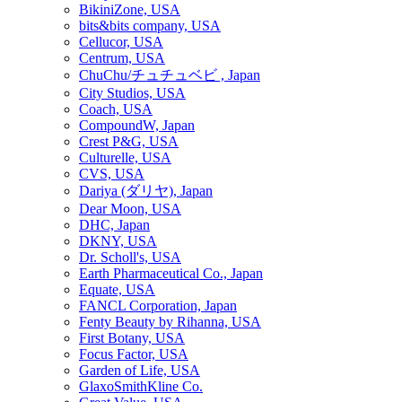
BikiniZone, USA
bits&bits company, USA
Cellucor, USA
Centrum, USA
ChuChu/チュチュベビ , Japan
City Studios, USA
Coach, USA
CompoundW, Japan
Crest P&G, USA
Culturelle, USA
CVS, USA
Dariya (ダリヤ), Japan
Dear Moon, USA
DHC, Japan
DKNY, USA
Dr. Scholl's, USA
Earth Pharmaceutical Co., Japan
Equate, USA
FANCL Corporation, Japan
Fenty Beauty by Rihanna, USA
First Botany, USA
Focus Factor, USA
Garden of Life, USA
GlaxoSmithKline Co.