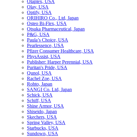
Olaplex, USA
Olay, USA
Optify, USA
ORIHIRO Co., Ltd, Japan
Osteo Bi-Flex, USA
Otsuka Pharmaceutical, Japan
P&G, USA
Paula’s Choice, USA
Pearlessence, USA
Pfizer Consumer Healthcare, USA
PhysAssist, USA
Publisher: Harper Perennial, USA
Puritan's Pride, USA
Qunol, USA
Rachel Zoe, USA
Rohto, Japan
SANGI Co. Ltd, Japan
Schick, USA
Schiff, USA
Shine Armor, USA
Shiseido, Japan
Skechers, USA
Spring Valley, USA
Starbucks, USA
Sundown, USA