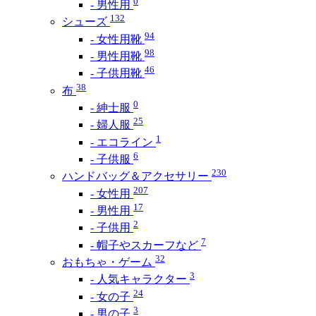
0
- 男性用
132
シューズ
94
- 女性用靴
98
- 男性用靴
46
- 子供用靴
38
布
0
- 紳士服
25
- 婦人服
1
- エコライン
6
- 子供服
230
ハンドバッグ＆アクセサリー
207
- 女性用
17
- 男性用
2
- 子供用
7
- 帽子やスカーフなど
32
おもちゃ・ゲーム
3
- 人気キャラクター
24
- 女の子
3
- 男の子