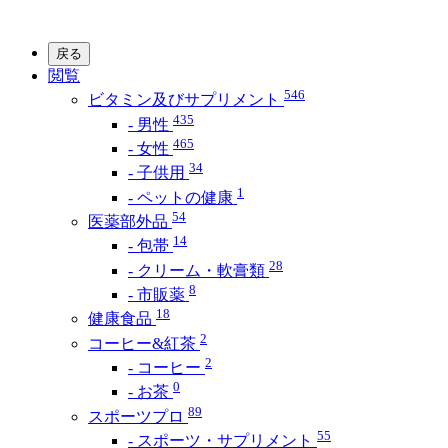
戻る
閲覧
546
ビタミン及びサプリメント
435
- 男性
465
- 女性
34
- 子供用
1
- ペットの健康
54
医薬部外品
14
- 包帯
28
- クリーム・軟膏類
8
- 市販薬
18
健康食品
2
コーヒー&紅茶
2
- コーヒー
0
- お茶
89
スポーツプロ
55
- スポーツ・サプリメント