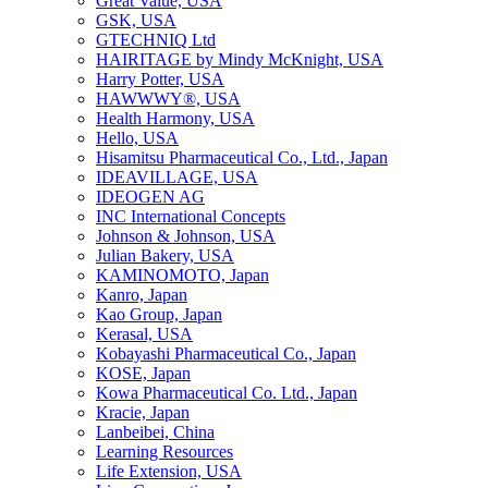
Great Value, USA
GSK, USA
GTECHNIQ Ltd
HAIRITAGE by Mindy McKnight, USA
Harry Potter, USA
HAWWWY®, USA
Health Harmony, USA
Hello, USA
Hisamitsu Pharmaceutical Co., Ltd., Japan
IDEAVILLAGE, USA
IDEOGEN AG
INC International Concepts
Johnson & Johnson, USA
Julian Bakery, USA
KAMINOMOTO, Japan
Kanro, Japan
Kao Group, Japan
Kerasal, USA
Kobayashi Pharmaceutical Co., Japan
KOSE, Japan
Kowa Pharmaceutical Co. Ltd., Japan
Kracie, Japan
Lanbeibei, China
Learning Resources
Life Extension, USA