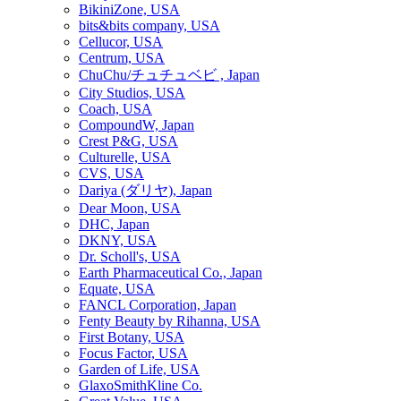
BikiniZone, USA
bits&bits company, USA
Cellucor, USA
Centrum, USA
ChuChu/チュチュベビ , Japan
City Studios, USA
Coach, USA
CompoundW, Japan
Crest P&G, USA
Culturelle, USA
CVS, USA
Dariya (ダリヤ), Japan
Dear Moon, USA
DHC, Japan
DKNY, USA
Dr. Scholl's, USA
Earth Pharmaceutical Co., Japan
Equate, USA
FANCL Corporation, Japan
Fenty Beauty by Rihanna, USA
First Botany, USA
Focus Factor, USA
Garden of Life, USA
GlaxoSmithKline Co.