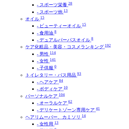
28
- スポーツ栄養
13
- スポーツ他
15
オイル
15
- ビューティーオイル
8
- 食用油
8
- デュアルパーパスオイル
192
ケア化粧品・美容・コスメランキング
114
- 男性
141
- 女性
0
- 子供服
93
トイレタリー・バス用品
84
- ヘアケア
10
- ボディケア
104
パーソナルケア
62
- オーラルケア
41
- デリケートゾーン専用ケア
14
ヘアリムーバー、カミソリ
13
- 女性用