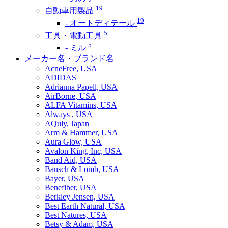
19
自動車用製品
19
- オートディテール
5
工具・電動工具
5
- ミル
メーカー名・ブランド名
AcneFree, USA
ADIDAS
Adrianna Papell, USA
AirBorne, USA
ALFA Vitamins, USA
Always , USA
AQuly, Japan
Arm & Hammer, USA
Aura Glow, USA
Avalon King, Inc, USA
Band Aid, USA
Bausch & Lomb, USA
Bayer, USA
Benefiber, USA
Berkley Jensen, USA
Best Earth Natural, USA
Best Natures, USA
Betsy & Adam, USA