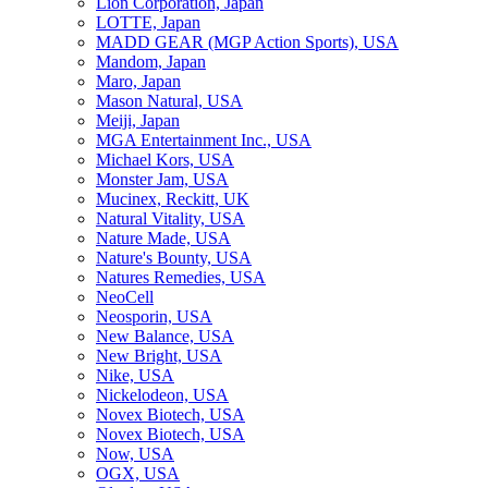
Lion Corporation, Japan
LOTTE, Japan
MADD GEAR (MGP Action Sports), USA
Mandom, Japan
Maro, Japan
Mason Natural, USA
Meiji, Japan
MGA Entertainment Inc., USA
Michael Kors, USA
Monster Jam, USA
Mucinex, Reckitt, UK
Natural Vitality, USA
Nature Made, USA
Nature's Bounty, USA
Natures Remedies, USA
NeoCell
Neosporin, USA
New Balance, USA
New Bright, USA
Nike, USA
Niсkelodeon, USA
Novex Biotech, USA
Novex Biotech, USA
Now, USA
OGX, USA