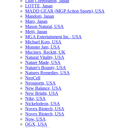
Lion Corporation, Japan
LOTTE, Japan
MADD GEAR (MGP Action Sports), USA
Mandom, Japan
Maro, Japan
Mason Natural, USA
Meiji, Japan
MGA Entertainment Inc., USA
Michael Kors, USA
Monster Jam, USA
Mucinex, Reckitt, UK
Natural Vitality, USA
Nature Made, USA
Nature's Bounty, USA
Natures Remedies, USA
NeoCell
Neosporin, USA
New Balance, USA
New Bright, USA
Nike, USA
Niсkelodeon, USA
Novex Biotech, USA
Novex Biotech, USA
Now, USA
OGX, USA