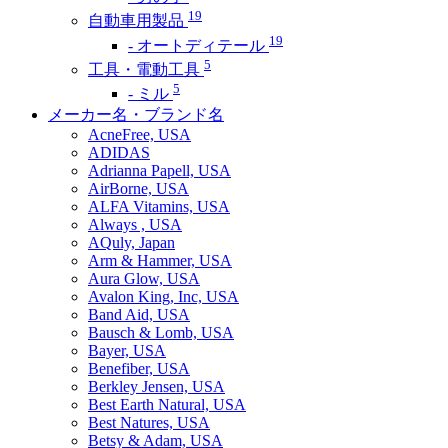
19
自動車用製品
19
- オートディテール
5
工具・電動工具
5
- ミル
メーカー名・ブランド名
AcneFree, USA
ADIDAS
Adrianna Papell, USA
AirBorne, USA
ALFA Vitamins, USA
Always , USA
AQuly, Japan
Arm & Hammer, USA
Aura Glow, USA
Avalon King, Inc, USA
Band Aid, USA
Bausch & Lomb, USA
Bayer, USA
Benefiber, USA
Berkley Jensen, USA
Best Earth Natural, USA
Best Natures, USA
Betsy & Adam, USA