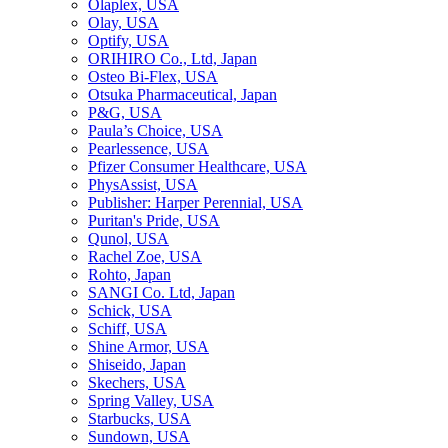
Olaplex, USA
Olay, USA
Optify, USA
ORIHIRO Co., Ltd, Japan
Osteo Bi-Flex, USA
Otsuka Pharmaceutical, Japan
P&G, USA
Paula’s Choice, USA
Pearlessence, USA
Pfizer Consumer Healthcare, USA
PhysAssist, USA
Publisher: Harper Perennial, USA
Puritan's Pride, USA
Qunol, USA
Rachel Zoe, USA
Rohto, Japan
SANGI Co. Ltd, Japan
Schick, USA
Schiff, USA
Shine Armor, USA
Shiseido, Japan
Skechers, USA
Spring Valley, USA
Starbucks, USA
Sundown, USA