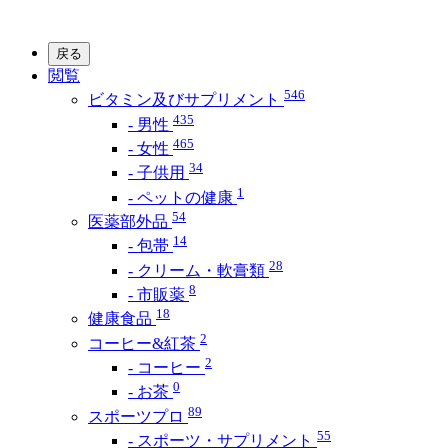
戻る
閲覧
546
ビタミン及びサプリメント
435
- 男性
465
- 女性
34
- 子供用
1
- ペットの健康
54
医薬部外品
14
- 包帯
28
- クリーム・軟膏類
8
- 市販薬
18
健康食品
2
コーヒー&紅茶
2
- コーヒー
0
- お茶
89
スポーツプロ
55
- スポーツ・サプリメント