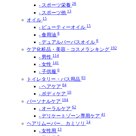
28
- スポーツ栄養
13
- スポーツ他
15
オイル
15
- ビューティーオイル
8
- 食用油
8
- デュアルパーパスオイル
192
ケア化粧品・美容・コスメランキング
114
- 男性
141
- 女性
0
- 子供服
93
トイレタリー・バス用品
84
- ヘアケア
10
- ボディケア
104
パーソナルケア
62
- オーラルケア
41
- デリケートゾーン専用ケア
14
ヘアリムーバー、カミソリ
13
- 女性用