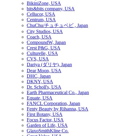
BikiniZone, USA
bits&bits company, USA
Cellucor, USA
Centrum, USA
ChuChu/チュチュベビ , Japan
City Studios, USA
Coach, USA
CompoundW, Japan
Crest P&G, USA
Culturelle, USA
CVS, USA
Dariya (ダリヤ), Japan
Dear Moon, USA
DHC, Japan
DKNY, USA
Dr. Scholl's, USA
Earth Pharmaceutical Co., Japan
Equate, USA
FANCL Corporation, Japan
Fenty Beauty by Rihanna, USA
First Botany, USA
Focus Factor, USA
Garden of Life, USA
GlaxoSmithKline Co.