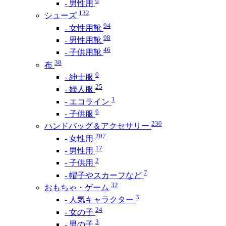
0
- 男性用
132
シューズ
94
- 女性用靴
98
- 男性用靴
46
- 子供用靴
38
布
0
- 紳士服
25
- 婦人服
1
- エコライン
6
- 子供服
230
ハンドバッグ＆アクセサリー
207
- 女性用
17
- 男性用
2
- 子供用
7
- 帽子やスカーフなど
32
おもちゃ・ゲーム
3
- 人気キャラクター
24
- 女の子
3
- 男の子