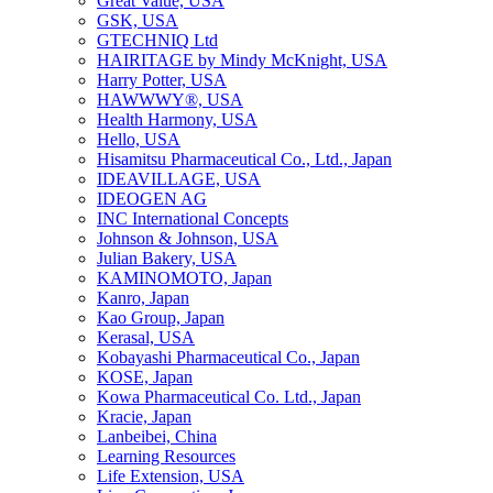
Great Value, USA
GSK, USA
GTECHNIQ Ltd
HAIRITAGE by Mindy McKnight, USA
Harry Potter, USA
HAWWWY®, USA
Health Harmony, USA
Hello, USA
Hisamitsu Pharmaceutical Co., Ltd., Japan
IDEAVILLAGE, USA
IDEOGEN AG
INC International Concepts
Johnson & Johnson, USA
Julian Bakery, USA
KAMINOMOTO, Japan
Kanro, Japan
Kao Group, Japan
Kerasal, USA
Kobayashi Pharmaceutical Co., Japan
KOSE, Japan
Kowa Pharmaceutical Co. Ltd., Japan
Kracie, Japan
Lanbeibei, China
Learning Resources
Life Extension, USA