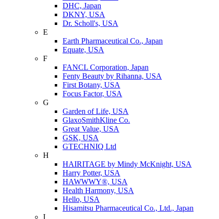
DHC, Japan
DKNY, USA
Dr. Scholl's, USA
E
Earth Pharmaceutical Co., Japan
Equate, USA
F
FANCL Corporation, Japan
Fenty Beauty by Rihanna, USA
First Botany, USA
Focus Factor, USA
G
Garden of Life, USA
GlaxoSmithKline Co.
Great Value, USA
GSK, USA
GTECHNIQ Ltd
H
HAIRITAGE by Mindy McKnight, USA
Harry Potter, USA
HAWWWY®, USA
Health Harmony, USA
Hello, USA
Hisamitsu Pharmaceutical Co., Ltd., Japan
I