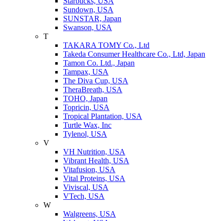
Starbucks, USA
Sundown, USA
SUNSTAR, Japan
Swanson, USA
T
TAKARA TOMY Co., Ltd
Takeda Consumer Healthcare Co., Ltd, Japan
Tamon Co. Ltd., Japan
Tampax, USA
The Diva Cup, USA
TheraBreath, USA
TOHO, Japan
Topricin, USA
Tropical Plantation, USA
Turtle Wax, Inc
Tylenol, USA
V
VH Nutrition, USA
Vibrant Health, USA
Vitafusion, USA
Vital Proteins, USA
Viviscal, USA
VTech, USA
W
Walgreens, USA