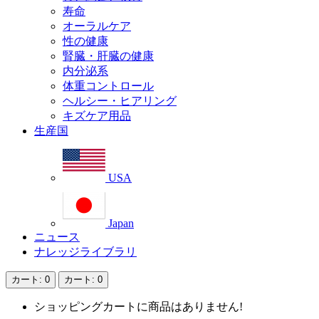
寿命
オーラルケア
性の健康
腎臓・肝臓の健康
内分泌系
体重コントロール
ヘルシー・ヒアリング
キズケア用品
生産国
USA
Japan
ニュース
ナレッジライブラリ
カート
: 0
カート
: 0
ショッピングカートに商品はありません!