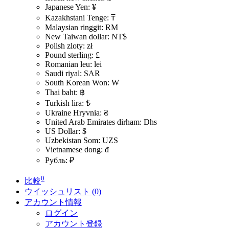
Japanese Yen: ¥
Kazakhstani Tenge: ₸
Malaysian ringgit: RM
New Taiwan dollar: NT$
Polish zloty: zł
Pound sterling: £
Romanian leu: lei
Saudi riyal: SAR
South Korean Won: ₩
Thai baht: ฿
Turkish lira: ₺
Ukraine Hryvnia: ₴
United Arab Emirates dirham: Dhs
US Dollar: $
Uzbekistan Som: UZS
Vietnamese dong: đ
Рубль: ₽
0
比較
ウイッシュリスト (0)
アカウント情報
ログイン
アカウント登録