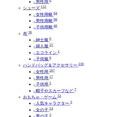
0
- 男性用
132
シューズ
94
- 女性用靴
98
- 男性用靴
46
- 子供用靴
38
布
0
- 紳士服
25
- 婦人服
1
- エコライン
6
- 子供服
230
ハンドバッグ＆アクセサリー
207
- 女性用
17
- 男性用
2
- 子供用
7
- 帽子やスカーフなど
32
おもちゃ・ゲーム
3
- 人気キャラクター
24
- 女の子
3
- 男の子