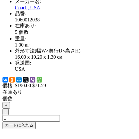
メーカー名:
Coach, USA
品番:
1060012038
在庫あり:
5
個数
重量:
1.00
кг
外形寸法(幅W×奥行D×高さH):
16.00 x 10.20 x 1.30 см
発送国:
USA
価格:
$190.00
$71.59
在庫あり
個数:
+
-
カートに入れる