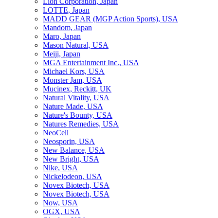
Lion Corporation, Japan
LOTTE, Japan
MADD GEAR (MGP Action Sports), USA
Mandom, Japan
Maro, Japan
Mason Natural, USA
Meiji, Japan
MGA Entertainment Inc., USA
Michael Kors, USA
Monster Jam, USA
Mucinex, Reckitt, UK
Natural Vitality, USA
Nature Made, USA
Nature's Bounty, USA
Natures Remedies, USA
NeoCell
Neosporin, USA
New Balance, USA
New Bright, USA
Nike, USA
Niсkelodeon, USA
Novex Biotech, USA
Novex Biotech, USA
Now, USA
OGX, USA