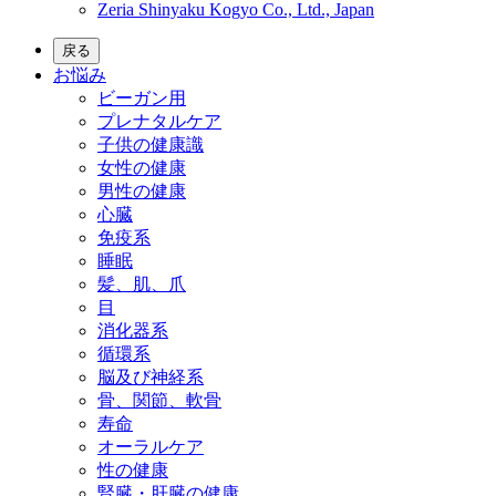
Zeria Shinyaku Kogyo Co., Ltd., Japan
戻る
お悩み
ビーガン用
プレナタルケア
子供の健康識
女性の健康
男性の健康
心臓
免疫系
睡眠
髪、肌、爪
目
消化器系
循環系
脳及び神経系
骨、関節、軟骨
寿命
オーラルケア
性の健康
腎臓・肝臓の健康