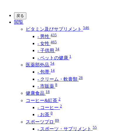
戻る
閲覧
546
ビタミン及びサプリメント
435
- 男性
465
- 女性
34
- 子供用
1
- ペットの健康
54
医薬部外品
14
- 包帯
28
- クリーム・軟膏類
8
- 市販薬
18
健康食品
2
コーヒー&紅茶
2
- コーヒー
0
- お茶
89
スポーツプロ
55
- スポーツ・サプリメント