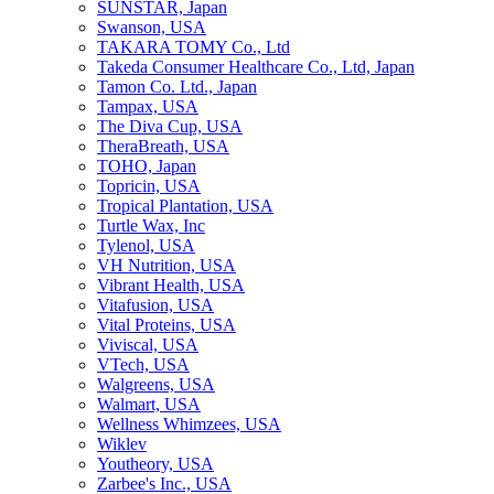
SUNSTAR, Japan
Swanson, USA
TAKARA TOMY Co., Ltd
Takeda Consumer Healthcare Co., Ltd, Japan
Tamon Co. Ltd., Japan
Tampax, USA
The Diva Cup, USA
TheraBreath, USA
TOHO, Japan
Topricin, USA
Tropical Plantation, USA
Turtle Wax, Inc
Tylenol, USA
VH Nutrition, USA
Vibrant Health, USA
Vitafusion, USA
Vital Proteins, USA
Viviscal, USA
VTech, USA
Walgreens, USA
Walmart, USA
Wellness Whimzees, USA
Wiklev
Youtheory, USA
Zarbee's Inc., USA