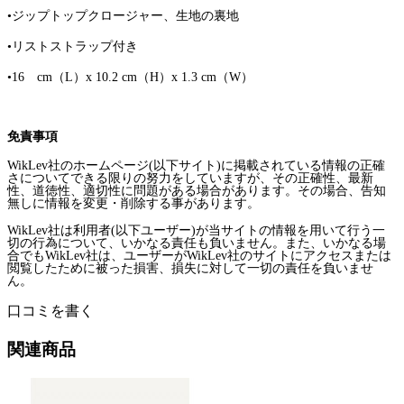
•ジップトップクロージャー、生地の裏地
•リストストラップ付き
•
16
cm
（
L
）
x 10.2 cm
（
H
）
x 1.3 cm
（
W
）
免責事項
WikLev
社のホームページ
(
以下サイト
)
に掲載されている情報の正確
さについてできる限りの努力をしていますが、その正確性、最新
性、道徳性、適切性に問題がある場合があります。その場合、告知
無しに情報を変更・削除する事があります。
WikLev
社は利用者
(
以下ユーザー
)
が当サイトの情報を用いて行う一
切の行為について、いかなる責任も負いません。また、いかなる場
合でも
WikLev
社は、ユーザーが
WikLev
社のサイトにアクセスまたは
閲覧したために被った損害、損失に対して一切の責任を負いませ
ん。
口コミを書く
関連商品