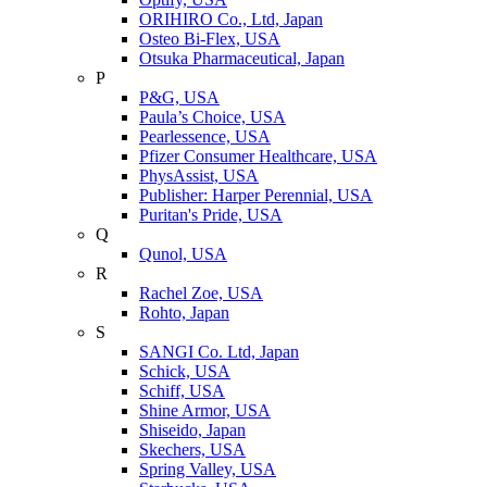
ORIHIRO Co., Ltd, Japan
Osteo Bi-Flex, USA
Otsuka Pharmaceutical, Japan
P
P&G, USA
Paula’s Choice, USA
Pearlessence, USA
Pfizer Consumer Healthcare, USA
PhysAssist, USA
Publisher: Harper Perennial, USA
Puritan's Pride, USA
Q
Qunol, USA
R
Rachel Zoe, USA
Rohto, Japan
S
SANGI Co. Ltd, Japan
Schick, USA
Schiff, USA
Shine Armor, USA
Shiseido, Japan
Skechers, USA
Spring Valley, USA