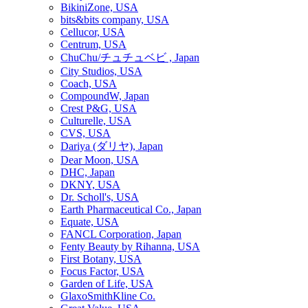
BikiniZone, USA
bits&bits company, USA
Cellucor, USA
Centrum, USA
ChuChu/チュチュベビ , Japan
City Studios, USA
Coach, USA
CompoundW, Japan
Crest P&G, USA
Culturelle, USA
CVS, USA
Dariya (ダリヤ), Japan
Dear Moon, USA
DHC, Japan
DKNY, USA
Dr. Scholl's, USA
Earth Pharmaceutical Co., Japan
Equate, USA
FANCL Corporation, Japan
Fenty Beauty by Rihanna, USA
First Botany, USA
Focus Factor, USA
Garden of Life, USA
GlaxoSmithKline Co.