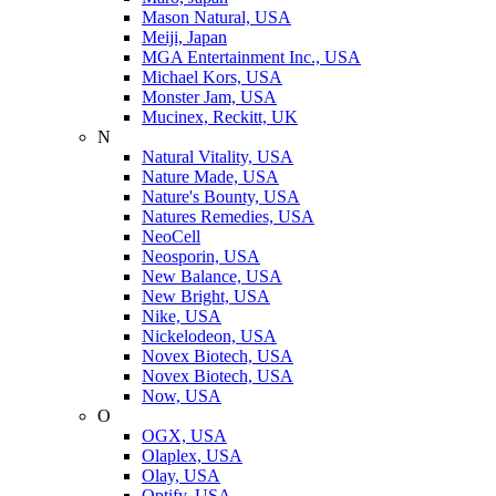
Mason Natural, USA
Meiji, Japan
MGA Entertainment Inc., USA
Michael Kors, USA
Monster Jam, USA
Mucinex, Reckitt, UK
N
Natural Vitality, USA
Nature Made, USA
Nature's Bounty, USA
Natures Remedies, USA
NeoCell
Neosporin, USA
New Balance, USA
New Bright, USA
Nike, USA
Niсkelodeon, USA
Novex Biotech, USA
Novex Biotech, USA
Now, USA
O
OGX, USA
Olaplex, USA
Olay, USA
Optify, USA