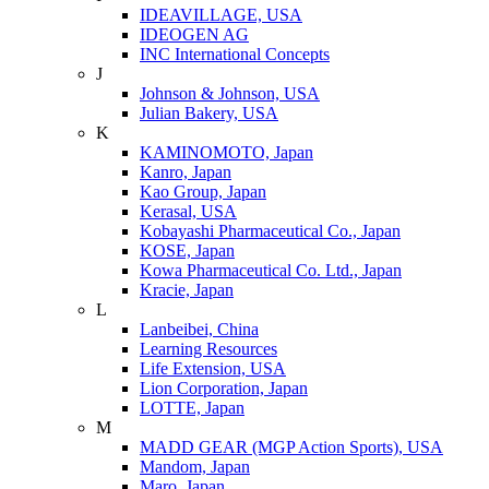
IDEAVILLAGE, USA
IDEOGEN AG
INC International Concepts
J
Johnson & Johnson, USA
Julian Bakery, USA
K
KAMINOMOTO, Japan
Kanro, Japan
Kao Group, Japan
Kerasal, USA
Kobayashi Pharmaceutical Co., Japan
KOSE, Japan
Kowa Pharmaceutical Co. Ltd., Japan
Kracie, Japan
L
Lanbeibei, China
Learning Resources
Life Extension, USA
Lion Corporation, Japan
LOTTE, Japan
M
MADD GEAR (MGP Action Sports), USA
Mandom, Japan
Maro, Japan