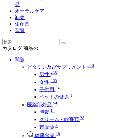
品
オーラルケア
卸売
生産国
閲覧
カタログ
商品の
閲覧
546
ビタミン及びサプリメント
435
男性
465
女性
34
子供用
1
ペットの健康
54
医薬部外品
14
包帯
28
クリーム・軟膏類
8
市販薬
18
健康食品