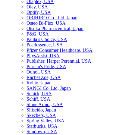
Olaplex, USA
Olay, USA
Optify, USA
ORIHIRO Co., Ltd, Japan
Osteo Bi-Flex, USA
Otsuka Pharmaceutical, Japan
P&G, USA
Paula’s Choice, USA
Pearlessence, USA
Pfizer Consumer Healthcare, USA
PhysAssist, USA
Publisher: Harper Perennial, USA
Puritan's Pride, USA
Qunol, USA
Rachel Zoe, USA
Rohto, Japan
SANGI Co. Ltd, Japan
Schick, USA
Schiff, USA
Shine Armor, USA
Shiseido, Japan
Skechers, USA
Spring Valley, USA
Starbucks, USA
Sundown, USA