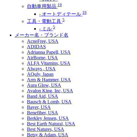
19
自動車用製品
19
- オートディテール
5
工具・電動工具
5
- ミル
メーカー名・ブランド名
AcneFree, USA
ADIDAS
Adrianna Papell, USA
AirBorne, USA
ALFA Vitamins, USA
Always , USA
AQuly, Japan
Arm & Hammer, USA
Aura Glow, USA
Avalon King, Inc, USA
Band Aid, USA
Bausch & Lomb, USA
Bayer, USA
Benefiber, USA
Berkley Jensen, USA
Best Earth Natural, USA
Best Natures, USA
Betsy & Adam, USA