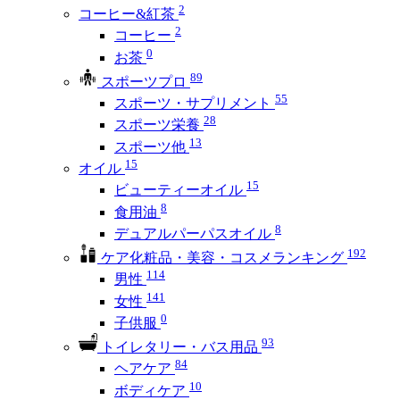
2
コーヒー&紅茶
2
コーヒー
0
お茶
89
スポーツプロ
55
スポーツ・サプリメント
28
スポーツ栄養
13
スポーツ他
15
オイル
15
ビューティーオイル
8
食用油
8
デュアルパーパスオイル
192
ケア化粧品・美容・コスメランキング
114
男性
141
女性
0
子供服
93
トイレタリー・バス用品
84
ヘアケア
10
ボディケア