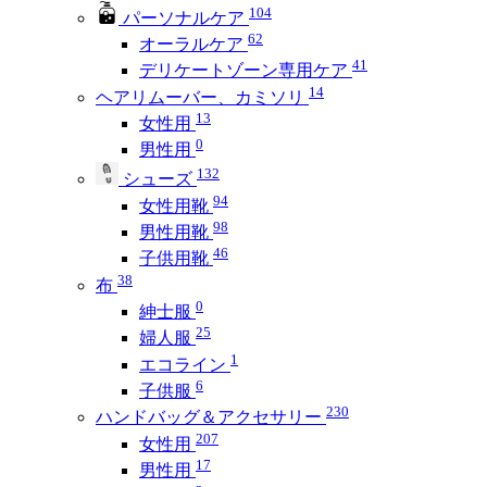
104
パーソナルケア
62
オーラルケア
41
デリケートゾーン専用ケア
14
ヘアリムーバー、カミソリ
13
女性用
0
男性用
132
シューズ
94
女性用靴
98
男性用靴
46
子供用靴
38
布
0
紳士服
25
婦人服
1
エコライン
6
子供服
230
ハンドバッグ＆アクセサリー
207
女性用
17
男性用