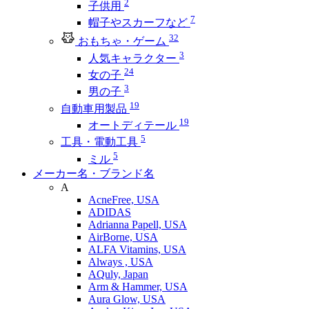
2
子供用
7
帽子やスカーフなど
32
おもちゃ・ゲーム
3
人気キャラクター
24
女の子
3
男の子
19
自動車用製品
19
オートディテール
5
工具・電動工具
5
ミル
メーカー名・ブランド名
A
AcneFree, USA
ADIDAS
Adrianna Papell, USA
AirBorne, USA
ALFA Vitamins, USA
Always , USA
AQuly, Japan
Arm & Hammer, USA
Aura Glow, USA