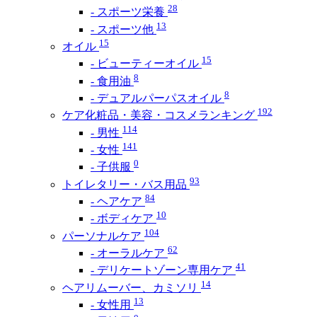
28
- スポーツ栄養
13
- スポーツ他
15
オイル
15
- ビューティーオイル
8
- 食用油
8
- デュアルパーパスオイル
192
ケア化粧品・美容・コスメランキング
114
- 男性
141
- 女性
0
- 子供服
93
トイレタリー・バス用品
84
- ヘアケア
10
- ボディケア
104
パーソナルケア
62
- オーラルケア
41
- デリケートゾーン専用ケア
14
ヘアリムーバー、カミソリ
13
- 女性用