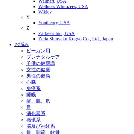
Walmart, USA
Wellness Whimzees, USA
Wiklev
Y
Youtheory, USA
Z
Zarbee's Inc., USA
Zeria Shinyaku Kogyo Co., Ltd., Japan
お悩み
ビーガン用
プレナタルケア
子供の健康識
女性の健康
男性の健康
心臓
免疫系
睡眠
髪、肌、爪
目
消化器系
循環系
脳及び神経系
骨、関節、軟骨