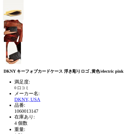
DKNY
キーフォブ
カードケース 浮き彫りロゴ
,黄色
/
electric pink
満足度:
0 口コミ
メーカー名:
DKNY, USA
品番:
1060013147
在庫あり:
4
個数
重量: