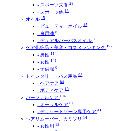
28
- スポーツ栄養
13
- スポーツ他
15
オイル
15
- ビューティーオイル
8
- 食用油
8
- デュアルパーパスオイル
192
ケア化粧品・美容・コスメランキング
114
- 男性
141
- 女性
0
- 子供服
93
トイレタリー・バス用品
84
- ヘアケア
10
- ボディケア
104
パーソナルケア
62
- オーラルケア
41
- デリケートゾーン専用ケア
14
ヘアリムーバー、カミソリ
13
- 女性用