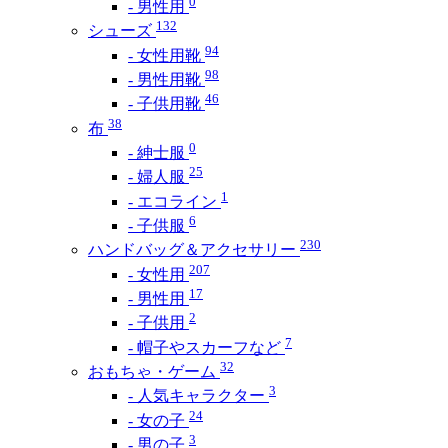
0
- 男性用
132
シューズ
94
- 女性用靴
98
- 男性用靴
46
- 子供用靴
38
布
0
- 紳士服
25
- 婦人服
1
- エコライン
6
- 子供服
230
ハンドバッグ＆アクセサリー
207
- 女性用
17
- 男性用
2
- 子供用
7
- 帽子やスカーフなど
32
おもちゃ・ゲーム
3
- 人気キャラクター
24
- 女の子
3
- 男の子