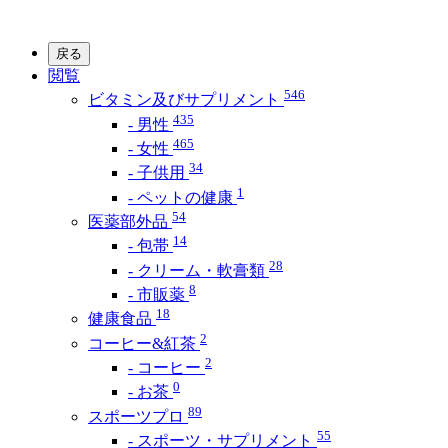
戻る
閲覧
546
ビタミン及びサプリメント
435
- 男性
465
- 女性
34
- 子供用
1
- ペットの健康
54
医薬部外品
14
- 包帯
28
- クリーム・軟膏類
8
- 市販薬
18
健康食品
2
コーヒー&紅茶
2
- コーヒー
0
- お茶
89
スポーツプロ
55
- スポーツ・サプリメント