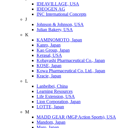
IDEAVILLAGE, USA
IDEOGEN AG
INC International Concepts
J
Johnson & Johnson, USA
Julian Bakery, USA
K
KAMINOMOTO, Japan
Kanro, Japan
Kao Group, Japan
Kerasal, USA
Kobayashi Pharmaceutical Co., Japan
KOSE, Japan
Kowa Pharmaceutical Co. Ltd., Japan
Kracie, Japan
L
Lanbeibei, China
Learning Resources
Life Extension, USA
Lion Corporation, Japan
LOTTE, Japan
M
MADD GEAR (MGP Action Sports), USA
Mandom, Japan
Maro, Japan