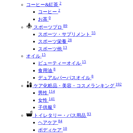
2
コーヒー&紅茶
2
コーヒー
0
お茶
89
スポーツプロ
55
スポーツ・サプリメント
28
スポーツ栄養
13
スポーツ他
15
オイル
15
ビューティーオイル
8
食用油
8
デュアルパーパスオイル
192
ケア化粧品・美容・コスメランキング
114
男性
141
女性
0
子供服
93
トイレタリー・バス用品
84
ヘアケア
10
ボディケア