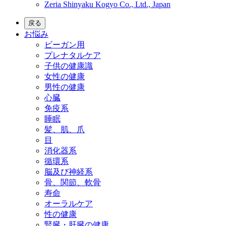
Zeria Shinyaku Kogyo Co., Ltd., Japan
戻る
お悩み
ビーガン用
プレナタルケア
子供の健康識
女性の健康
男性の健康
心臓
免疫系
睡眠
髪、肌、爪
目
消化器系
循環系
脳及び神経系
骨、関節、軟骨
寿命
オーラルケア
性の健康
腎臓・肝臓の健康