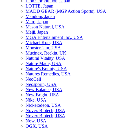
Lion Corporation, Japan
LOTTE, Japan
MADD GEAR (MGP Action Sports), USA
Mandom, Japan
Maro, Japan
Mason Natural, USA
Meiji, Japan
MGA Entertainment Inc., USA
Michael Kors, USA
Monster Jam, USA
Mucinex, Reckitt, UK
Natural Vitality, USA
Nature Made, USA
Nature's Bounty, USA
Natures Remedies, USA
NeoCell
Neosporin, USA
New Balance, USA
New Bright, USA
Nike, USA
Niсkelodeon, USA
Novex Biotech, USA
Novex Biotech, USA
Now, USA
OGX, USA