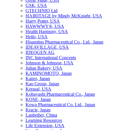
Great Value, USA
GSK, USA
GTECHNIQ Ltd
HAIRITAGE by Mindy McKnight, USA
Harry Potter, USA
HAWWWY®, USA
Health Harmony, USA
Hello, USA
Hisamitsu Pharmaceutical Co., Ltd., Japan
IDEAVILLAGE, USA
IDEOGEN AG
INC International Concepts
Johnson & Johnson, USA
Julian Bakery, USA
KAMINOMOTO, Japan
Kanro, Japan
Kao Group, Japan
Kerasal, USA
Kobayashi Pharmaceutical Co., Japan
KOSE, Japan
Kowa Pharmaceutical Co. Ltd., Japan
Kracie, Japan
Lanbeibei, China
Learning Resources
Life Extension, USA