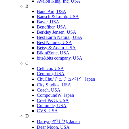
Avalon King, Inc, USA
B
Band Aid, USA
Bausch & Lomb, USA
Bayer, USA
Benefiber, USA
Berkley Jensen, USA
Best Earth Natural, USA
Best Natures, USA
Betsy & Adam, USA
BikiniZone, USA
bits&bits company, USA
C
Cellucor, USA
Centrum, USA
ChuChu/チュチュベビ , Japan
City Studios, USA
Coach, USA
CompoundW, Japan
Crest P&G, USA
Culturelle, USA
CVS, USA
D
Dariya (ダリヤ), Japan
Dear Moon, USA