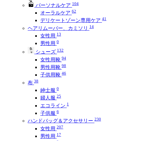
104
パーソナルケア
62
オーラルケア
41
デリケートゾーン専用ケア
14
ヘアリムーバー、カミソリ
13
女性用
0
男性用
132
シューズ
94
女性用靴
98
男性用靴
46
子供用靴
38
布
0
紳士服
25
婦人服
1
エコライン
6
子供服
230
ハンドバッグ＆アクセサリー
207
女性用
17
男性用