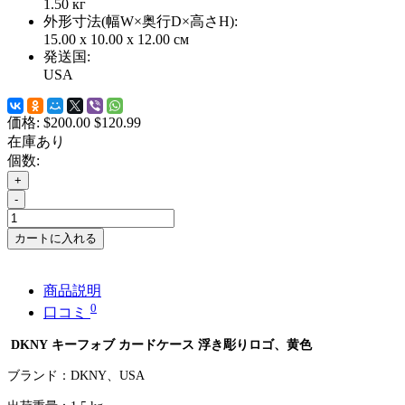
1.50
кг
外形寸法(幅W×奥行D×高さH):
15.00 x 10.00 x 12.00 см
発送国:
USA
価格:
$200.00
$120.99
在庫あり
個数:
+
-
カートに入れる
商品説明
0
口コミ
DKNY
キーフォブ カードケース 浮き彫りロゴ、黄色
ブランド：
DKNY
、
USA