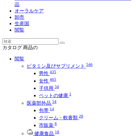
品
オーラルケア
卸売
生産国
閲覧
カタログ
商品の
閲覧
546
ビタミン及びサプリメント
435
男性
465
女性
34
子供用
1
ペットの健康
54
医薬部外品
14
包帯
28
クリーム・軟膏類
8
市販薬
18
健康食品