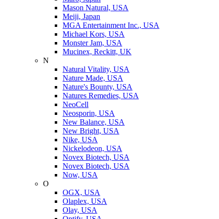
Mason Natural, USA
Meiji, Japan
MGA Entertainment Inc., USA
Michael Kors, USA
Monster Jam, USA
Mucinex, Reckitt, UK
N
Natural Vitality, USA
Nature Made, USA
Nature's Bounty, USA
Natures Remedies, USA
NeoCell
Neosporin, USA
New Balance, USA
New Bright, USA
Nike, USA
Niсkelodeon, USA
Novex Biotech, USA
Novex Biotech, USA
Now, USA
O
OGX, USA
Olaplex, USA
Olay, USA
Optify, USA