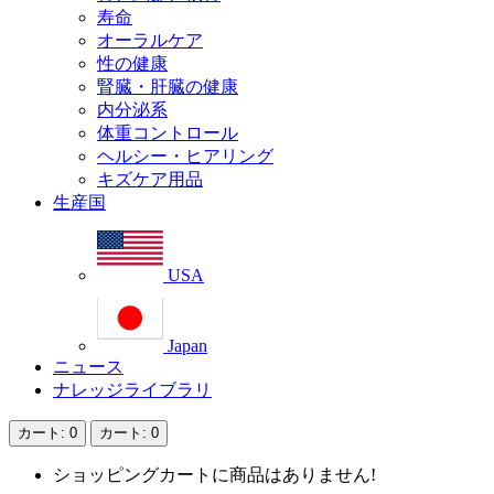
寿命
オーラルケア
性の健康
腎臓・肝臓の健康
内分泌系
体重コントロール
ヘルシー・ヒアリング
キズケア用品
生産国
USA
Japan
ニュース
ナレッジライブラリ
カート
: 0
カート
: 0
ショッピングカートに商品はありません!