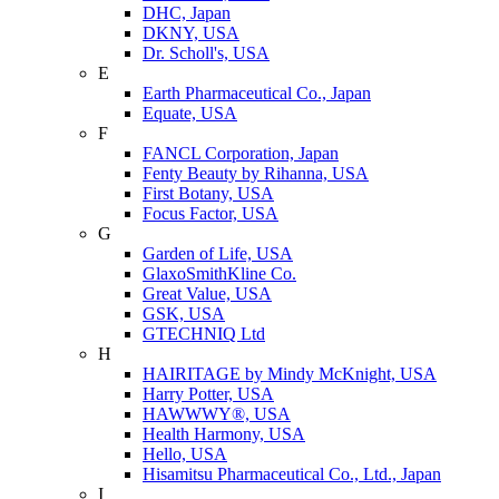
DHC, Japan
DKNY, USA
Dr. Scholl's, USA
E
Earth Pharmaceutical Co., Japan
Equate, USA
F
FANCL Corporation, Japan
Fenty Beauty by Rihanna, USA
First Botany, USA
Focus Factor, USA
G
Garden of Life, USA
GlaxoSmithKline Co.
Great Value, USA
GSK, USA
GTECHNIQ Ltd
H
HAIRITAGE by Mindy McKnight, USA
Harry Potter, USA
HAWWWY®, USA
Health Harmony, USA
Hello, USA
Hisamitsu Pharmaceutical Co., Ltd., Japan
I