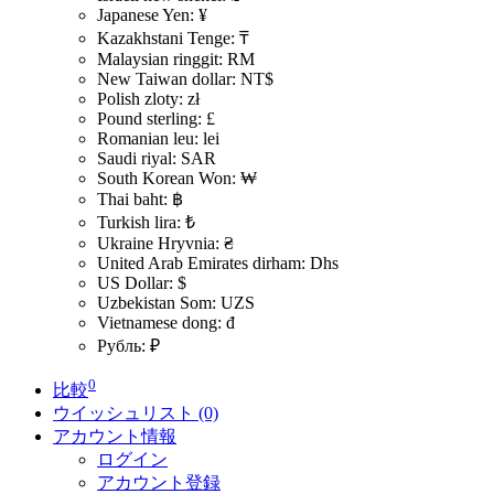
Japanese Yen: ¥
Kazakhstani Tenge: ₸
Malaysian ringgit: RM
New Taiwan dollar: NT$
Polish zloty: zł
Pound sterling: £
Romanian leu: lei
Saudi riyal: SAR
South Korean Won: ₩
Thai baht: ฿
Turkish lira: ₺
Ukraine Hryvnia: ₴
United Arab Emirates dirham: Dhs
US Dollar: $
Uzbekistan Som: UZS
Vietnamese dong: đ
Рубль: ₽
0
比較
ウイッシュリスト (0)
アカウント情報
ログイン
アカウント登録