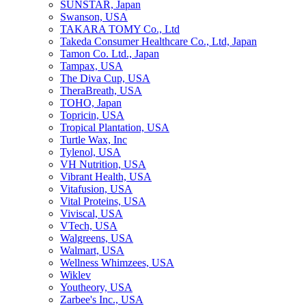
SUNSTAR, Japan
Swanson, USA
TAKARA TOMY Co., Ltd
Takeda Consumer Healthcare Co., Ltd, Japan
Tamon Co. Ltd., Japan
Tampax, USA
The Diva Cup, USA
TheraBreath, USA
TOHO, Japan
Topricin, USA
Tropical Plantation, USA
Turtle Wax, Inc
Tylenol, USA
VH Nutrition, USA
Vibrant Health, USA
Vitafusion, USA
Vital Proteins, USA
Viviscal, USA
VTech, USA
Walgreens, USA
Walmart, USA
Wellness Whimzees, USA
Wiklev
Youtheory, USA
Zarbee's Inc., USA