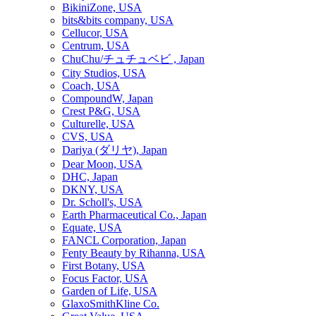
BikiniZone, USA
bits&bits company, USA
Cellucor, USA
Centrum, USA
ChuChu/チュチュベビ , Japan
City Studios, USA
Coach, USA
CompoundW, Japan
Crest P&G, USA
Culturelle, USA
CVS, USA
Dariya (ダリヤ), Japan
Dear Moon, USA
DHC, Japan
DKNY, USA
Dr. Scholl's, USA
Earth Pharmaceutical Co., Japan
Equate, USA
FANCL Corporation, Japan
Fenty Beauty by Rihanna, USA
First Botany, USA
Focus Factor, USA
Garden of Life, USA
GlaxoSmithKline Co.