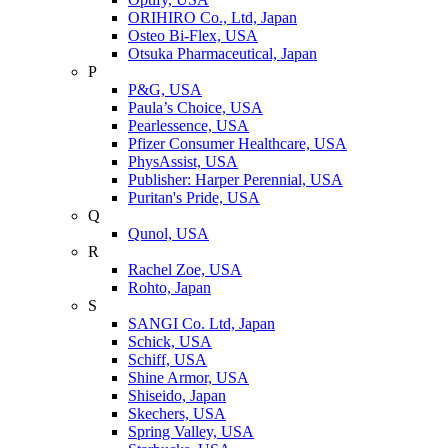
ORIHIRO Co., Ltd, Japan
Osteo Bi-Flex, USA
Otsuka Pharmaceutical, Japan
P
P&G, USA
Paula’s Choice, USA
Pearlessence, USA
Pfizer Consumer Healthcare, USA
PhysAssist, USA
Publisher: Harper Perennial, USA
Puritan's Pride, USA
Q
Qunol, USA
R
Rachel Zoe, USA
Rohto, Japan
S
SANGI Co. Ltd, Japan
Schick, USA
Schiff, USA
Shine Armor, USA
Shiseido, Japan
Skechers, USA
Spring Valley, USA