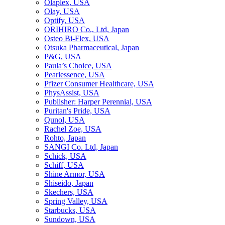
Olaplex, USA
Olay, USA
Optify, USA
ORIHIRO Co., Ltd, Japan
Osteo Bi-Flex, USA
Otsuka Pharmaceutical, Japan
P&G, USA
Paula’s Choice, USA
Pearlessence, USA
Pfizer Consumer Healthcare, USA
PhysAssist, USA
Publisher: Harper Perennial, USA
Puritan's Pride, USA
Qunol, USA
Rachel Zoe, USA
Rohto, Japan
SANGI Co. Ltd, Japan
Schick, USA
Schiff, USA
Shine Armor, USA
Shiseido, Japan
Skechers, USA
Spring Valley, USA
Starbucks, USA
Sundown, USA