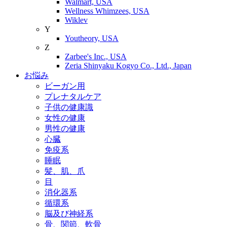
Walmart, USA
Wellness Whimzees, USA
Wiklev
Y
Youtheory, USA
Z
Zarbee's Inc., USA
Zeria Shinyaku Kogyo Co., Ltd., Japan
お悩み
ビーガン用
プレナタルケア
子供の健康識
女性の健康
男性の健康
心臓
免疫系
睡眠
髪、肌、爪
目
消化器系
循環系
脳及び神経系
骨、関節、軟骨