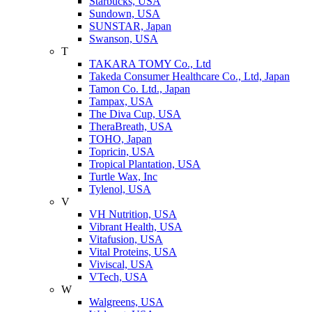
Starbucks, USA
Sundown, USA
SUNSTAR, Japan
Swanson, USA
T
TAKARA TOMY Co., Ltd
Takeda Consumer Healthcare Co., Ltd, Japan
Tamon Co. Ltd., Japan
Tampax, USA
The Diva Cup, USA
TheraBreath, USA
TOHO, Japan
Topricin, USA
Tropical Plantation, USA
Turtle Wax, Inc
Tylenol, USA
V
VH Nutrition, USA
Vibrant Health, USA
Vitafusion, USA
Vital Proteins, USA
Viviscal, USA
VTech, USA
W
Walgreens, USA