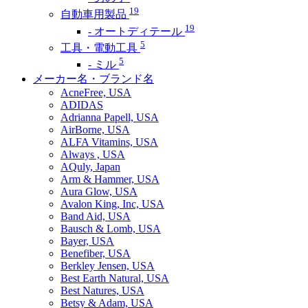
19
自動車用製品
19
- オートディテール
5
工具・電動工具
5
- ミル
メーカー名・ブランド名
AcneFree, USA
ADIDAS
Adrianna Papell, USA
AirBorne, USA
ALFA Vitamins, USA
Always , USA
AQuly, Japan
Arm & Hammer, USA
Aura Glow, USA
Avalon King, Inc, USA
Band Aid, USA
Bausch & Lomb, USA
Bayer, USA
Benefiber, USA
Berkley Jensen, USA
Best Earth Natural, USA
Best Natures, USA
Betsy & Adam, USA