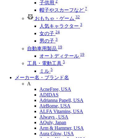
2
子供用
7
帽子やスカーフなど
32
おもちゃ・ゲーム
3
人気キャラクター
24
女の子
3
男の子
19
自動車用製品
19
オートディテール
5
工具・電動工具
5
ミル
メーカー名・ブランド名
A
AcneFree, USA
ADIDAS
Adrianna Papell, USA
AirBorne, USA
ALFA Vitamins, USA
Always , USA
AQuly, Japan
Arm & Hammer, USA
Aura Glow, USA