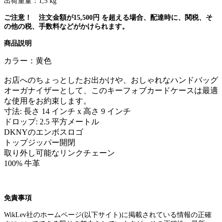
出荷重量：1,5
kg
ご注意！ 注文金額が
15,500
円
を超える場合、配達時に、関税、そ
の他の税、手数料などがかけられます。
商品説明
カラー：黄色
お店へのちょっとしたお出かけや、おしゃれなハンドバッグ
オーガナイザーとして、このキーフォブカードケースは最適
な使用をお約束します。
寸法: 長さ 14 インチ x 高さ 9 インチ
ドロップ: 2.5 平方メートル
DKNYのエンボスロゴ
トップジッパー開閉
取り外し可能なリンクチェーン
100% 牛革
免責事項
WikLev
社のホームページ
(
以下サイト
)
に掲載されている情報の正確