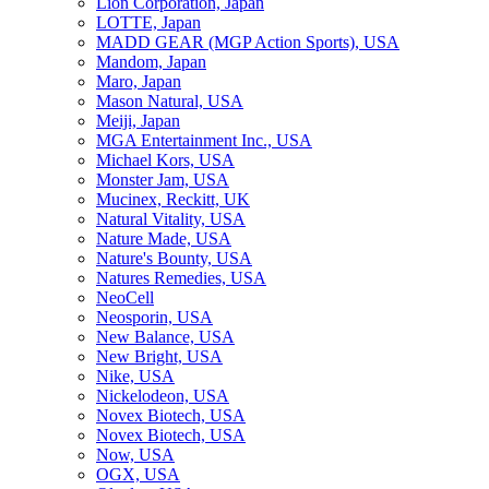
Lion Corporation, Japan
LOTTE, Japan
MADD GEAR (MGP Action Sports), USA
Mandom, Japan
Maro, Japan
Mason Natural, USA
Meiji, Japan
MGA Entertainment Inc., USA
Michael Kors, USA
Monster Jam, USA
Mucinex, Reckitt, UK
Natural Vitality, USA
Nature Made, USA
Nature's Bounty, USA
Natures Remedies, USA
NeoCell
Neosporin, USA
New Balance, USA
New Bright, USA
Nike, USA
Niсkelodeon, USA
Novex Biotech, USA
Novex Biotech, USA
Now, USA
OGX, USA