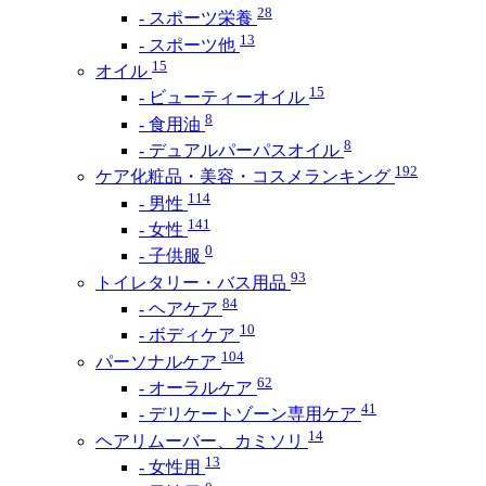
28
- スポーツ栄養
13
- スポーツ他
15
オイル
15
- ビューティーオイル
8
- 食用油
8
- デュアルパーパスオイル
192
ケア化粧品・美容・コスメランキング
114
- 男性
141
- 女性
0
- 子供服
93
トイレタリー・バス用品
84
- ヘアケア
10
- ボディケア
104
パーソナルケア
62
- オーラルケア
41
- デリケートゾーン専用ケア
14
ヘアリムーバー、カミソリ
13
- 女性用