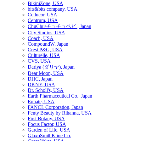
BikiniZone, USA
bits&bits company, USA
Cellucor, USA
Centrum, USA
ChuChu/チュチュベビ , Japan
City Studios, USA
Coach, USA
CompoundW, Japan
Crest P&G, USA
Culturelle, USA
CVS, USA
Dariya (ダリヤ), Japan
Dear Moon, USA
DHC, Japan
DKNY, USA
Dr. Scholl's, USA
Earth Pharmaceutical Co., Japan
Equate, USA
FANCL Corporation, Japan
Fenty Beauty by Rihanna, USA
First Botany, USA
Focus Factor, USA
Garden of Life, USA
GlaxoSmithKline Co.