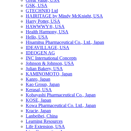
Great Value, USA
GSK, USA
GTECHNIQ Ltd
HAIRITAGE by Mindy McKnight, USA
Harry Potter, USA
HAWWWY®, USA
Health Harmony, USA
Hello, USA
Hisamitsu Pharmaceutical Co., Ltd., Japan
IDEAVILLAGE, USA
IDEOGEN AG
INC International Concepts
Johnson & Johnson, USA
Julian Bakery, USA
KAMINOMOTO, Japan
Kanro, Japan
Kao Group, Japan
Kerasal, USA
Kobayashi Pharmaceutical Co., Japan
KOSE, Japan
Kowa Pharmaceutical Co. Ltd., Japan
Kracie, Japan
Lanbeibei, China
Learning Resources
Life Extension, USA