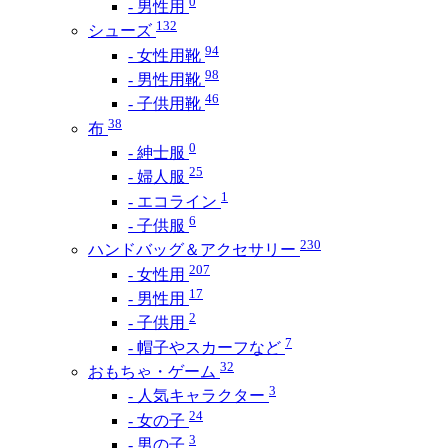
0
- 男性用
132
シューズ
94
- 女性用靴
98
- 男性用靴
46
- 子供用靴
38
布
0
- 紳士服
25
- 婦人服
1
- エコライン
6
- 子供服
230
ハンドバッグ＆アクセサリー
207
- 女性用
17
- 男性用
2
- 子供用
7
- 帽子やスカーフなど
32
おもちゃ・ゲーム
3
- 人気キャラクター
24
- 女の子
3
- 男の子