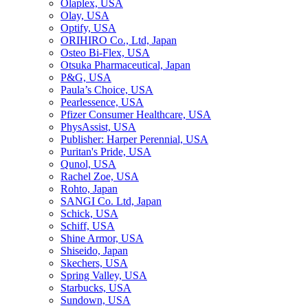
Olaplex, USA
Olay, USA
Optify, USA
ORIHIRO Co., Ltd, Japan
Osteo Bi-Flex, USA
Otsuka Pharmaceutical, Japan
P&G, USA
Paula’s Choice, USA
Pearlessence, USA
Pfizer Consumer Healthcare, USA
PhysAssist, USA
Publisher: Harper Perennial, USA
Puritan's Pride, USA
Qunol, USA
Rachel Zoe, USA
Rohto, Japan
SANGI Co. Ltd, Japan
Schick, USA
Schiff, USA
Shine Armor, USA
Shiseido, Japan
Skechers, USA
Spring Valley, USA
Starbucks, USA
Sundown, USA