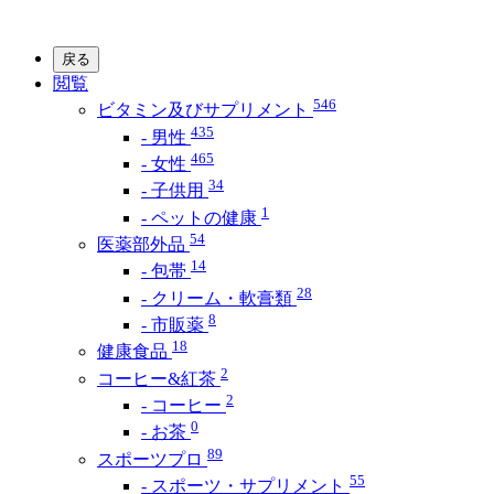
戻る
閲覧
546
ビタミン及びサプリメント
435
- 男性
465
- 女性
34
- 子供用
1
- ペットの健康
54
医薬部外品
14
- 包帯
28
- クリーム・軟膏類
8
- 市販薬
18
健康食品
2
コーヒー&紅茶
2
- コーヒー
0
- お茶
89
スポーツプロ
55
- スポーツ・サプリメント