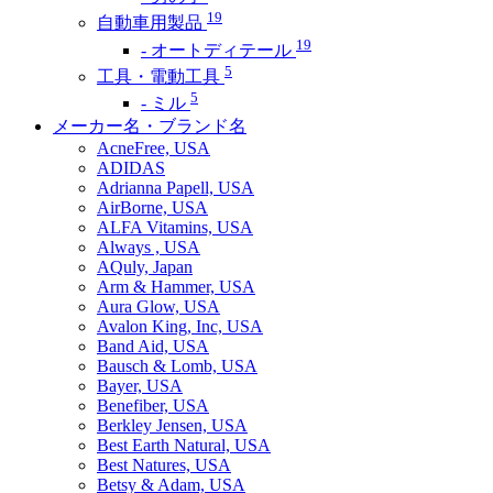
19
自動車用製品
19
- オートディテール
5
工具・電動工具
5
- ミル
メーカー名・ブランド名
AcneFree, USA
ADIDAS
Adrianna Papell, USA
AirBorne, USA
ALFA Vitamins, USA
Always , USA
AQuly, Japan
Arm & Hammer, USA
Aura Glow, USA
Avalon King, Inc, USA
Band Aid, USA
Bausch & Lomb, USA
Bayer, USA
Benefiber, USA
Berkley Jensen, USA
Best Earth Natural, USA
Best Natures, USA
Betsy & Adam, USA