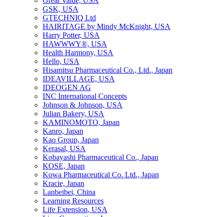
Great Value, USA
GSK, USA
GTECHNIQ Ltd
HAIRITAGE by Mindy McKnight, USA
Harry Potter, USA
HAWWWY®, USA
Health Harmony, USA
Hello, USA
Hisamitsu Pharmaceutical Co., Ltd., Japan
IDEAVILLAGE, USA
IDEOGEN AG
INC International Concepts
Johnson & Johnson, USA
Julian Bakery, USA
KAMINOMOTO, Japan
Kanro, Japan
Kao Group, Japan
Kerasal, USA
Kobayashi Pharmaceutical Co., Japan
KOSE, Japan
Kowa Pharmaceutical Co. Ltd., Japan
Kracie, Japan
Lanbeibei, China
Learning Resources
Life Extension, USA