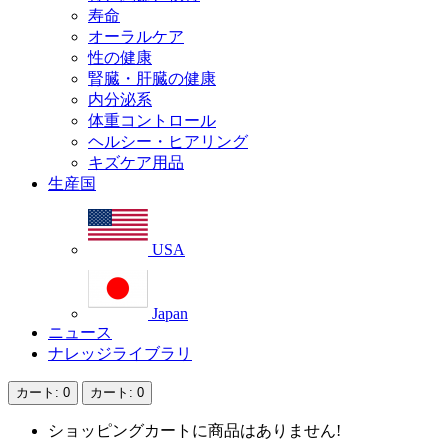
寿命
オーラルケア
性の健康
腎臓・肝臓の健康
内分泌系
体重コントロール
ヘルシー・ヒアリング
キズケア用品
生産国
USA
Japan
ニュース
ナレッジライブラリ
カート
: 0
カート
: 0
ショッピングカートに商品はありません!