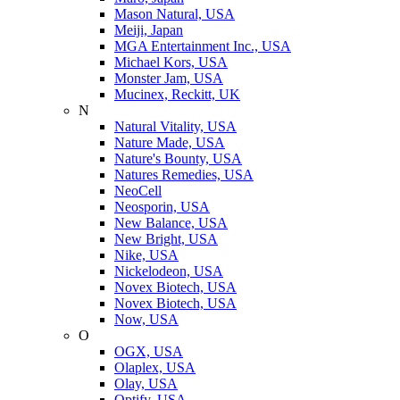
Mason Natural, USA
Meiji, Japan
MGA Entertainment Inc., USA
Michael Kors, USA
Monster Jam, USA
Mucinex, Reckitt, UK
N
Natural Vitality, USA
Nature Made, USA
Nature's Bounty, USA
Natures Remedies, USA
NeoCell
Neosporin, USA
New Balance, USA
New Bright, USA
Nike, USA
Niсkelodeon, USA
Novex Biotech, USA
Novex Biotech, USA
Now, USA
O
OGX, USA
Olaplex, USA
Olay, USA
Optify, USA