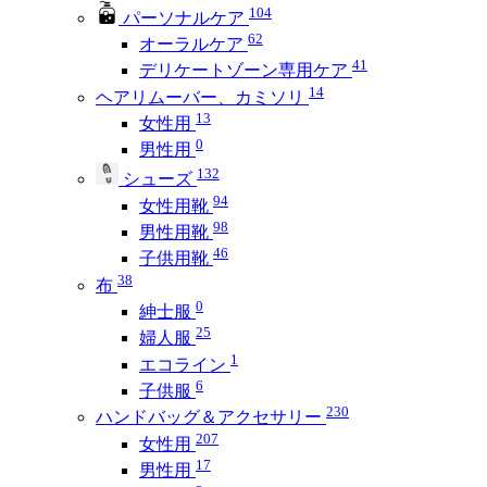
104
パーソナルケア
62
オーラルケア
41
デリケートゾーン専用ケア
14
ヘアリムーバー、カミソリ
13
女性用
0
男性用
132
シューズ
94
女性用靴
98
男性用靴
46
子供用靴
38
布
0
紳士服
25
婦人服
1
エコライン
6
子供服
230
ハンドバッグ＆アクセサリー
207
女性用
17
男性用