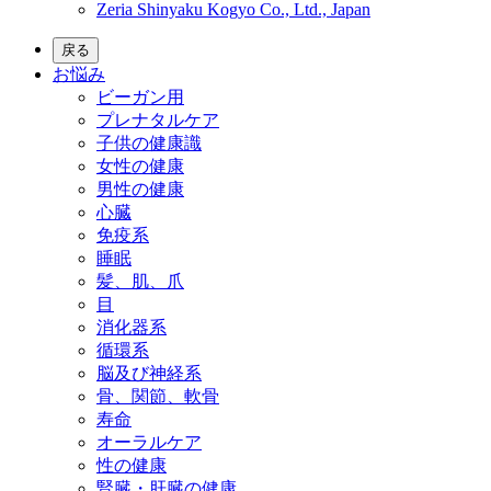
Zeria Shinyaku Kogyo Co., Ltd., Japan
戻る
お悩み
ビーガン用
プレナタルケア
子供の健康識
女性の健康
男性の健康
心臓
免疫系
睡眠
髪、肌、爪
目
消化器系
循環系
脳及び神経系
骨、関節、軟骨
寿命
オーラルケア
性の健康
腎臓・肝臓の健康