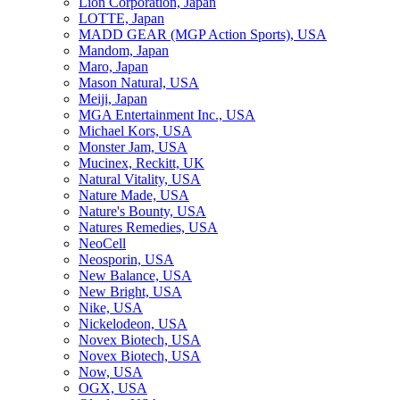
Lion Corporation, Japan
LOTTE, Japan
MADD GEAR (MGP Action Sports), USA
Mandom, Japan
Maro, Japan
Mason Natural, USA
Meiji, Japan
MGA Entertainment Inc., USA
Michael Kors, USA
Monster Jam, USA
Mucinex, Reckitt, UK
Natural Vitality, USA
Nature Made, USA
Nature's Bounty, USA
Natures Remedies, USA
NeoCell
Neosporin, USA
New Balance, USA
New Bright, USA
Nike, USA
Niсkelodeon, USA
Novex Biotech, USA
Novex Biotech, USA
Now, USA
OGX, USA