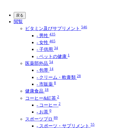
戻る
閲覧
546
ビタミン及びサプリメント
435
- 男性
465
- 女性
34
- 子供用
1
- ペットの健康
54
医薬部外品
14
- 包帯
28
- クリーム・軟膏類
8
- 市販薬
18
健康食品
2
コーヒー&紅茶
2
- コーヒー
0
- お茶
89
スポーツプロ
55
- スポーツ・サプリメント