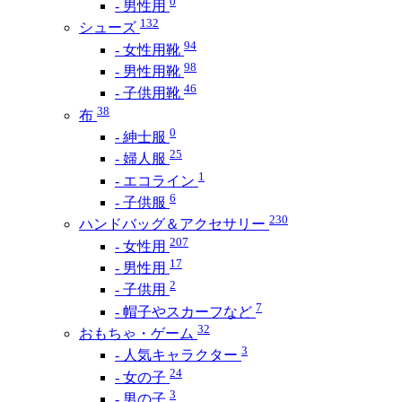
0
- 男性用
132
シューズ
94
- 女性用靴
98
- 男性用靴
46
- 子供用靴
38
布
0
- 紳士服
25
- 婦人服
1
- エコライン
6
- 子供服
230
ハンドバッグ＆アクセサリー
207
- 女性用
17
- 男性用
2
- 子供用
7
- 帽子やスカーフなど
32
おもちゃ・ゲーム
3
- 人気キャラクター
24
- 女の子
3
- 男の子