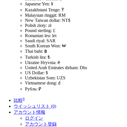
Japanese Yen: ¥
Kazakhstani Tenge: ₸
Malaysian ringgit: RM
New Taiwan dollar: NT$
Polish zloty: zł
Pound sterling: £
Romanian leu: lei
Saudi riyal: SAR
South Korean Won: ₩
Thai baht: ฿
Turkish lira: ₺
Ukraine Hryvnia: ₴
United Arab Emirates dirham: Dhs
US Dollar: $
Uzbekistan Som: UZS
Vietnamese dong: đ
Рубль: ₽
0
比較
ウイッシュリスト (0)
アカウント情報
ログイン
アカウント登録