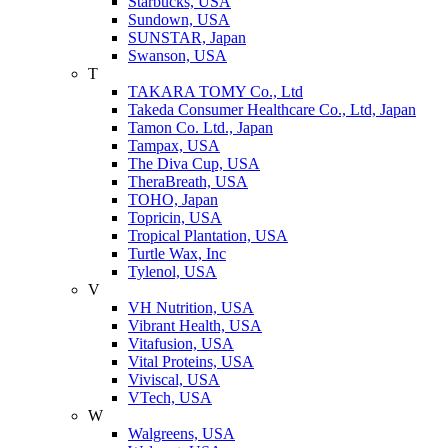
Starbucks, USA
Sundown, USA
SUNSTAR, Japan
Swanson, USA
T
TAKARA TOMY Co., Ltd
Takeda Consumer Healthcare Co., Ltd, Japan
Tamon Co. Ltd., Japan
Tampax, USA
The Diva Cup, USA
TheraBreath, USA
TOHO, Japan
Topricin, USA
Tropical Plantation, USA
Turtle Wax, Inc
Tylenol, USA
V
VH Nutrition, USA
Vibrant Health, USA
Vitafusion, USA
Vital Proteins, USA
Viviscal, USA
VTech, USA
W
Walgreens, USA