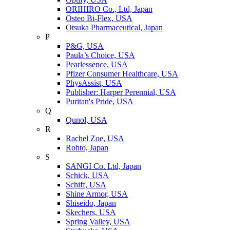
ORIHIRO Co., Ltd, Japan
Osteo Bi-Flex, USA
Otsuka Pharmaceutical, Japan
P
P&G, USA
Paula’s Choice, USA
Pearlessence, USA
Pfizer Consumer Healthcare, USA
PhysAssist, USA
Publisher: Harper Perennial, USA
Puritan's Pride, USA
Q
Qunol, USA
R
Rachel Zoe, USA
Rohto, Japan
S
SANGI Co. Ltd, Japan
Schick, USA
Schiff, USA
Shine Armor, USA
Shiseido, Japan
Skechers, USA
Spring Valley, USA