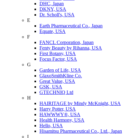
DHC, Japan
DKNY, USA
Dr. Scholl's, USA
E
Earth Pharmaceutical Co., Japan
Equate, USA
F
FANCL Corporation, Japan
Fenty Beauty by Rihanna, USA
First Botany, USA
Focus Factor, USA
G
Garden of Life, USA
GlaxoSmithKline Co.
Great Value, USA
GSK, USA
GTECHNIQ Ltd
H
HAIRITAGE by Mindy McKnight, USA
Harry Potter, USA
HAWWWY®, USA
Health Harmony, USA
Hello, USA
Hisamitsu Pharmaceutical Co., Ltd., Japan
I