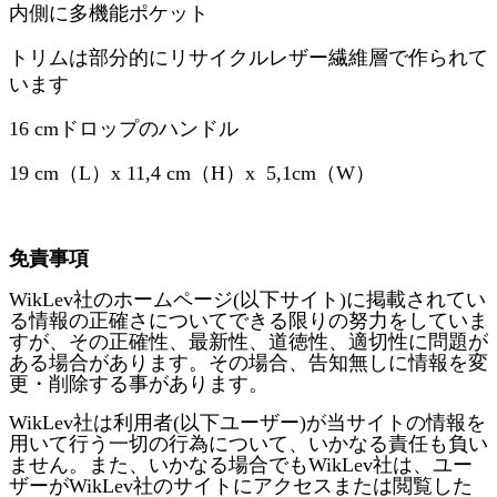
内側に多機能ポケット
トリムは部分的にリサイクルレザー繊維層で作られて
います
16 cmドロップのハンドル
19 cm
（
L
）
x 11,4 cm
（
H
）
x
5,1cm
（
W
）
免責事項
WikLev
社のホームページ
(
以下サイト
)
に掲載されてい
る情報の正確さについてできる限りの努力をしていま
すが、その正確性、最新性、道徳性、適切性に問題が
ある場合があります。その場合、告知無しに情報を変
更・削除する事があります。
WikLev
社は利用者
(
以下ユーザー
)
が当サイトの情報を
用いて行う一切の行為について、いかなる責任も負い
ません。また、いかなる場合でも
WikLev
社は、ユー
ザーが
WikLev
社のサイトにアクセスまたは閲覧した