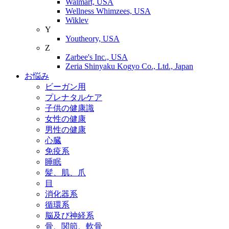
Walmart, USA
Wellness Whimzees, USA
Wiklev
Y
Youtheory, USA
Z
Zarbee's Inc., USA
Zeria Shinyaku Kogyo Co., Ltd., Japan
お悩み
ビーガン用
プレナタルケア
子供の健康識
女性の健康
男性の健康
心臓
免疫系
睡眠
髪、肌、爪
目
消化器系
循環系
脳及び神経系
骨、関節、軟骨