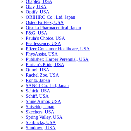
Olaplex, USA
Olay, USA
Optify, USA
ORIHIRO Co., Ltd, Japan
Osteo Bi-Flex, USA
Otsuka Pharmaceutical, Japan
P&G, USA
Paula’s Choice, USA
Pearlessence, USA
Pfizer Consumer Healthcare, USA
PhysAssist, USA
Publisher: Harper Perennial, USA
Puritan's Pride, USA
Qunol, USA
Rachel Zoe, USA
Rohto, Japan
SANGI Co. Ltd, Japan
Schick, USA
Schiff, USA
Shine Armor, USA
Shiseido, Japan
Skechers, USA
Spring Valley, USA
Starbucks, USA
Sundown, USA