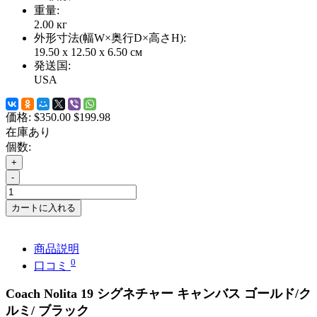
重量:
2.00
кг
外形寸法(幅W×奥行D×高さH):
19.50 x 12.50 x 6.50 см
発送国:
USA
価格:
$350.00
$199.98
在庫あり
個数:
+
-
カートに入れる
商品説明
0
口コミ
Coach
Nolita 19 シグネチャー キャンバス ゴールド/
ク
ルミ/ ブラック