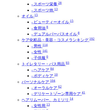
28
- スポーツ栄養
13
- スポーツ他
15
オイル
15
- ビューティーオイル
8
- 食用油
8
- デュアルパーパスオイル
192
ケア化粧品・美容・コスメランキング
114
- 男性
141
- 女性
0
- 子供服
93
トイレタリー・バス用品
84
- ヘアケア
10
- ボディケア
104
パーソナルケア
62
- オーラルケア
41
- デリケートゾーン専用ケア
14
ヘアリムーバー、カミソリ
13
- 女性用