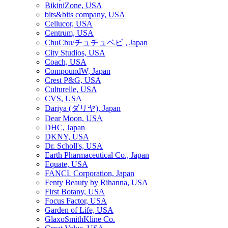
BikiniZone, USA
bits&bits company, USA
Cellucor, USA
Centrum, USA
ChuChu/チュチュベビ , Japan
City Studios, USA
Coach, USA
CompoundW, Japan
Crest P&G, USA
Culturelle, USA
CVS, USA
Dariya (ダリヤ), Japan
Dear Moon, USA
DHC, Japan
DKNY, USA
Dr. Scholl's, USA
Earth Pharmaceutical Co., Japan
Equate, USA
FANCL Corporation, Japan
Fenty Beauty by Rihanna, USA
First Botany, USA
Focus Factor, USA
Garden of Life, USA
GlaxoSmithKline Co.