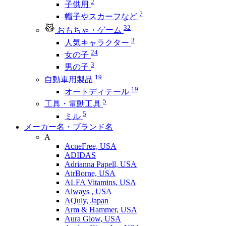
2
子供用
7
帽子やスカーフなど
32
おもちゃ・ゲーム
3
人気キャラクター
24
女の子
3
男の子
19
自動車用製品
19
オートディテール
5
工具・電動工具
5
ミル
メーカー名・ブランド名
A
AcneFree, USA
ADIDAS
Adrianna Papell, USA
AirBorne, USA
ALFA Vitamins, USA
Always , USA
AQuly, Japan
Arm & Hammer, USA
Aura Glow, USA