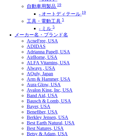
19
自動車用製品
19
- オートディテール
5
工具・電動工具
5
- ミル
メーカー名・ブランド名
AcneFree, USA
ADIDAS
Adrianna Papell, USA
AirBorne, USA
ALFA Vitamins, USA
Always , USA
AQuly, Japan
Arm & Hammer, USA
Aura Glow, USA
Avalon King, Inc, USA
Band Aid, USA
Bausch & Lomb, USA
Bayer, USA
Benefiber, USA
Berkley Jensen, USA
Best Earth Natural, USA
Best Natures, USA
Betsy & Adam, USA