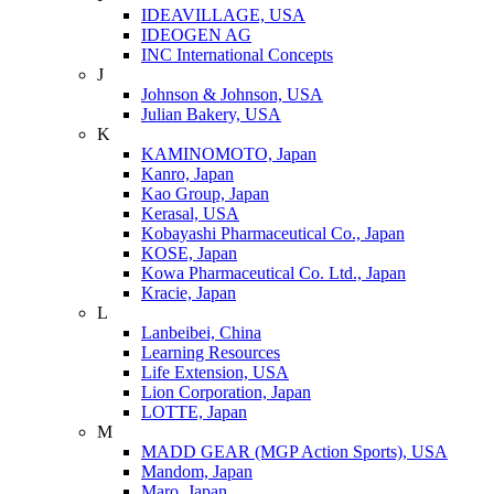
IDEAVILLAGE, USA
IDEOGEN AG
INC International Concepts
J
Johnson & Johnson, USA
Julian Bakery, USA
K
KAMINOMOTO, Japan
Kanro, Japan
Kao Group, Japan
Kerasal, USA
Kobayashi Pharmaceutical Co., Japan
KOSE, Japan
Kowa Pharmaceutical Co. Ltd., Japan
Kracie, Japan
L
Lanbeibei, China
Learning Resources
Life Extension, USA
Lion Corporation, Japan
LOTTE, Japan
M
MADD GEAR (MGP Action Sports), USA
Mandom, Japan
Maro, Japan