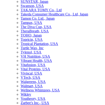
SUNSTAR, Japan
Swanson, USA
TAKARA TOMY Co., Ltd
Takeda Consumer Healthcare Co., Ltd, Japan
Tamon Co. Ltd., Japan
Tampax, USA
The Diva Cup, USA
TheraBreath, USA
TOHO, Japan
Topricin, USA
Tropical Plantation, USA
Turtle Wax, Inc
Tylenol, USA
VH Nutrition, USA
Vibrant Health, USA
Vitafusion, USA
Vital Proteins, USA
Viviscal, USA
VTech, USA
Walgreens, USA
Walmart, USA
Wellness Whimzees, USA
Wiklev
Youtheory, USA
Zarbee's Inc., USA