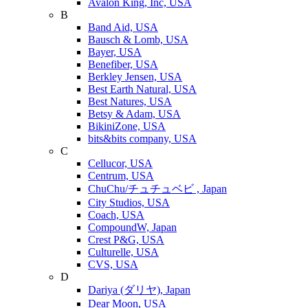
Avalon King, Inc, USA
B
Band Aid, USA
Bausch & Lomb, USA
Bayer, USA
Benefiber, USA
Berkley Jensen, USA
Best Earth Natural, USA
Best Natures, USA
Betsy & Adam, USA
BikiniZone, USA
bits&bits company, USA
C
Cellucor, USA
Centrum, USA
ChuChu/チュチュベビ , Japan
City Studios, USA
Coach, USA
CompoundW, Japan
Crest P&G, USA
Culturelle, USA
CVS, USA
D
Dariya (ダリヤ), Japan
Dear Moon, USA