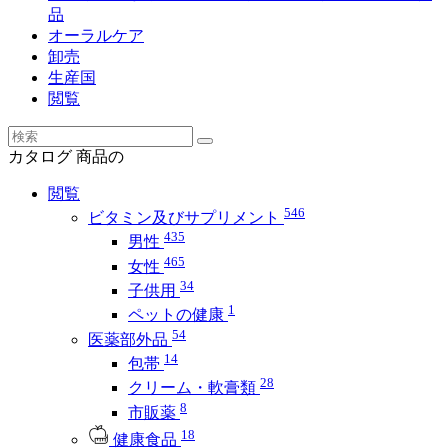
品
オーラルケア
卸売
生産国
閲覧
カタログ
商品の
閲覧
546
ビタミン及びサプリメント
435
男性
465
女性
34
子供用
1
ペットの健康
54
医薬部外品
14
包帯
28
クリーム・軟膏類
8
市販薬
18
健康食品