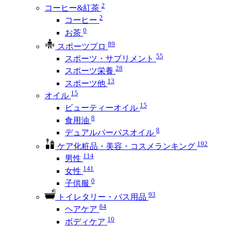
2
コーヒー&紅茶
2
コーヒー
0
お茶
89
スポーツプロ
55
スポーツ・サプリメント
28
スポーツ栄養
13
スポーツ他
15
オイル
15
ビューティーオイル
8
食用油
8
デュアルパーパスオイル
192
ケア化粧品・美容・コスメランキング
114
男性
141
女性
0
子供服
93
トイレタリー・バス用品
84
ヘアケア
10
ボディケア