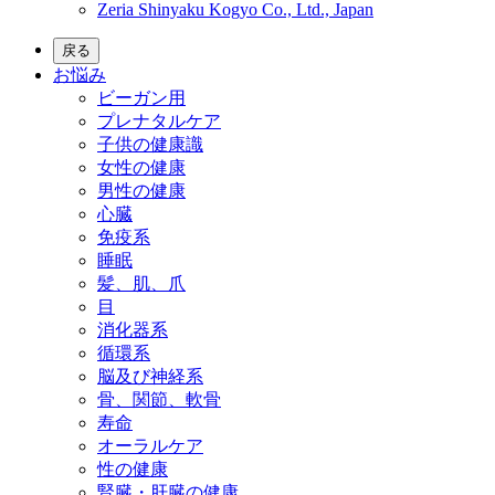
Zeria Shinyaku Kogyo Co., Ltd., Japan
戻る
お悩み
ビーガン用
プレナタルケア
子供の健康識
女性の健康
男性の健康
心臓
免疫系
睡眠
髪、肌、爪
目
消化器系
循環系
脳及び神経系
骨、関節、軟骨
寿命
オーラルケア
性の健康
腎臓・肝臓の健康