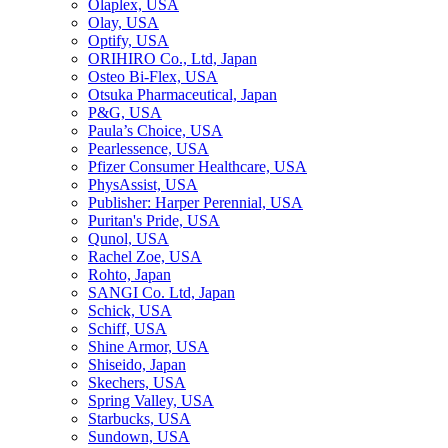
Olaplex, USA
Olay, USA
Optify, USA
ORIHIRO Co., Ltd, Japan
Osteo Bi-Flex, USA
Otsuka Pharmaceutical, Japan
P&G, USA
Paula’s Choice, USA
Pearlessence, USA
Pfizer Consumer Healthcare, USA
PhysAssist, USA
Publisher: Harper Perennial, USA
Puritan's Pride, USA
Qunol, USA
Rachel Zoe, USA
Rohto, Japan
SANGI Co. Ltd, Japan
Schick, USA
Schiff, USA
Shine Armor, USA
Shiseido, Japan
Skechers, USA
Spring Valley, USA
Starbucks, USA
Sundown, USA