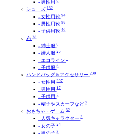
0
- 男性用
132
シューズ
94
- 女性用靴
98
- 男性用靴
46
- 子供用靴
38
布
0
- 紳士服
25
- 婦人服
1
- エコライン
6
- 子供服
230
ハンドバッグ＆アクセサリー
207
- 女性用
17
- 男性用
2
- 子供用
7
- 帽子やスカーフなど
32
おもちゃ・ゲーム
3
- 人気キャラクター
24
- 女の子
3
- 男の子