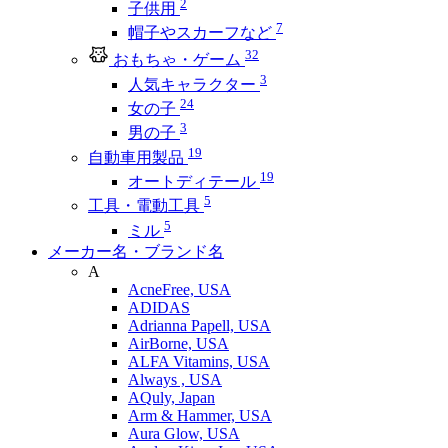
2
子供用
7
帽子やスカーフなど
32
おもちゃ・ゲーム
3
人気キャラクター
24
女の子
3
男の子
19
自動車用製品
19
オートディテール
5
工具・電動工具
5
ミル
メーカー名・ブランド名
A
AcneFree, USA
ADIDAS
Adrianna Papell, USA
AirBorne, USA
ALFA Vitamins, USA
Always , USA
AQuly, Japan
Arm & Hammer, USA
Aura Glow, USA