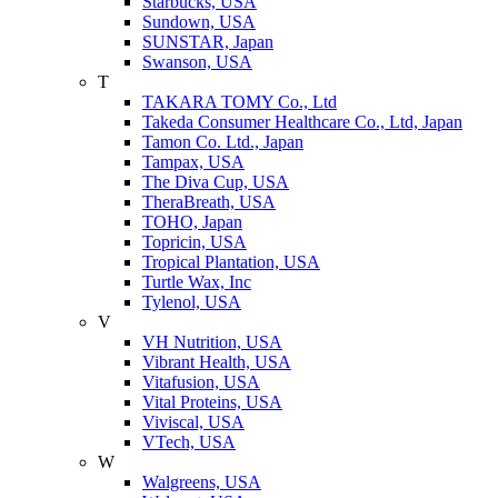
Starbucks, USA
Sundown, USA
SUNSTAR, Japan
Swanson, USA
T
TAKARA TOMY Co., Ltd
Takeda Consumer Healthcare Co., Ltd, Japan
Tamon Co. Ltd., Japan
Tampax, USA
The Diva Cup, USA
TheraBreath, USA
TOHO, Japan
Topricin, USA
Tropical Plantation, USA
Turtle Wax, Inc
Tylenol, USA
V
VH Nutrition, USA
Vibrant Health, USA
Vitafusion, USA
Vital Proteins, USA
Viviscal, USA
VTech, USA
W
Walgreens, USA