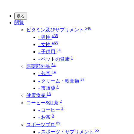
戻る
閲覧
546
ビタミン及びサプリメント
435
- 男性
465
- 女性
34
- 子供用
1
- ペットの健康
54
医薬部外品
14
- 包帯
28
- クリーム・軟膏類
8
- 市販薬
18
健康食品
2
コーヒー&紅茶
2
- コーヒー
0
- お茶
89
スポーツプロ
55
- スポーツ・サプリメント