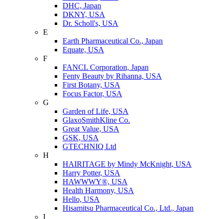
DHC, Japan
DKNY, USA
Dr. Scholl's, USA
E
Earth Pharmaceutical Co., Japan
Equate, USA
F
FANCL Corporation, Japan
Fenty Beauty by Rihanna, USA
First Botany, USA
Focus Factor, USA
G
Garden of Life, USA
GlaxoSmithKline Co.
Great Value, USA
GSK, USA
GTECHNIQ Ltd
H
HAIRITAGE by Mindy McKnight, USA
Harry Potter, USA
HAWWWY®, USA
Health Harmony, USA
Hello, USA
Hisamitsu Pharmaceutical Co., Ltd., Japan
I