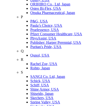
ORIHIRO Co., Ltd, Japan
Osteo Bi-Flex, USA
Otsuka Pharmaceutical, Japan
P
P&G, USA
Paula’s Choice, USA
Pearlessence, USA
Pfizer Consumer Healthcare, USA
PhysAssist, USA
Publisher: Harper Perennial, USA
Puritan's Pride, USA
Q
Qunol, USA
R
Rachel Zoe, USA
Rohto, Japan
S
SANGI Co. Ltd, Japan
Schick, USA
Schiff, USA
Shine Armor, USA
Shiseido, Japan
Skechers, USA
Spring Valley, USA