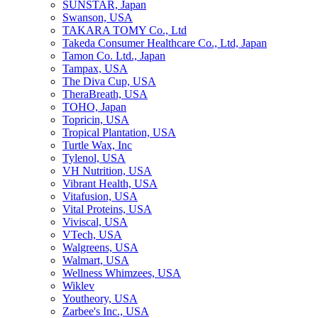
SUNSTAR, Japan
Swanson, USA
TAKARA TOMY Co., Ltd
Takeda Consumer Healthcare Co., Ltd, Japan
Tamon Co. Ltd., Japan
Tampax, USA
The Diva Cup, USA
TheraBreath, USA
TOHO, Japan
Topricin, USA
Tropical Plantation, USA
Turtle Wax, Inc
Tylenol, USA
VH Nutrition, USA
Vibrant Health, USA
Vitafusion, USA
Vital Proteins, USA
Viviscal, USA
VTech, USA
Walgreens, USA
Walmart, USA
Wellness Whimzees, USA
Wiklev
Youtheory, USA
Zarbee's Inc., USA