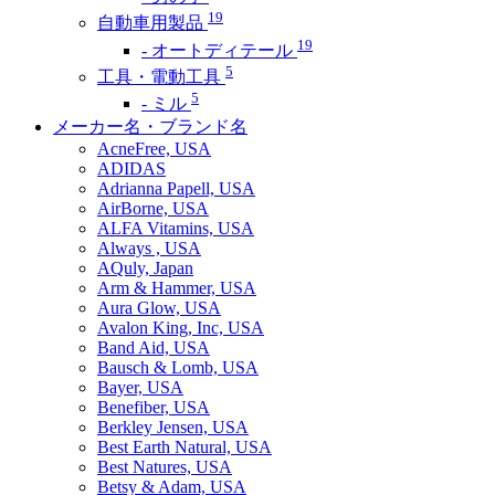
19
自動車用製品
19
- オートディテール
5
工具・電動工具
5
- ミル
メーカー名・ブランド名
AcneFree, USA
ADIDAS
Adrianna Papell, USA
AirBorne, USA
ALFA Vitamins, USA
Always , USA
AQuly, Japan
Arm & Hammer, USA
Aura Glow, USA
Avalon King, Inc, USA
Band Aid, USA
Bausch & Lomb, USA
Bayer, USA
Benefiber, USA
Berkley Jensen, USA
Best Earth Natural, USA
Best Natures, USA
Betsy & Adam, USA