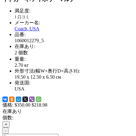
満足度:
1 口コミ
メーカー名:
Coach, USA
品番:
1060012279_5
在庫あり:
2
個数
重量:
2.70
кг
外形寸法(幅W×奥行D×高さH):
19.50 x 12.50 x 6.50 см
発送国:
USA
価格:
$350.00
$218.98
在庫あり
個数:
+
-