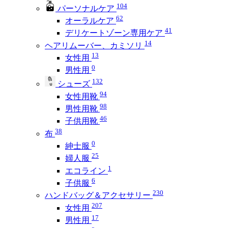
104
パーソナルケア
62
オーラルケア
41
デリケートゾーン専用ケア
14
ヘアリムーバー、カミソリ
13
女性用
0
男性用
132
シューズ
94
女性用靴
98
男性用靴
46
子供用靴
38
布
0
紳士服
25
婦人服
1
エコライン
6
子供服
230
ハンドバッグ＆アクセサリー
207
女性用
17
男性用