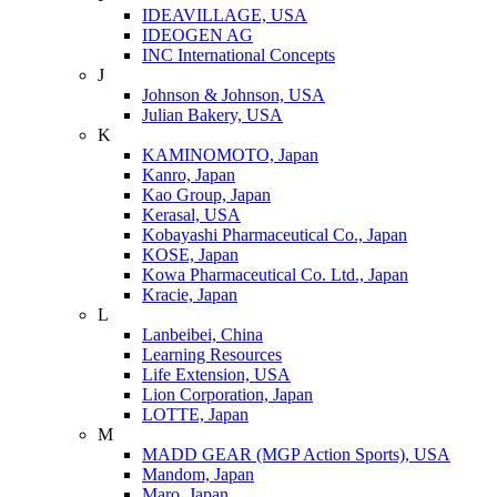
IDEAVILLAGE, USA
IDEOGEN AG
INC International Concepts
J
Johnson & Johnson, USA
Julian Bakery, USA
K
KAMINOMOTO, Japan
Kanro, Japan
Kao Group, Japan
Kerasal, USA
Kobayashi Pharmaceutical Co., Japan
KOSE, Japan
Kowa Pharmaceutical Co. Ltd., Japan
Kracie, Japan
L
Lanbeibei, China
Learning Resources
Life Extension, USA
Lion Corporation, Japan
LOTTE, Japan
M
MADD GEAR (MGP Action Sports), USA
Mandom, Japan
Maro, Japan