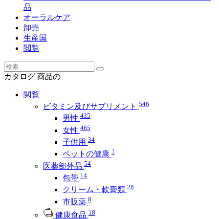
品
オーラルケア
卸売
生産国
閲覧
カタログ
商品の
閲覧
546
ビタミン及びサプリメント
435
男性
465
女性
34
子供用
1
ペットの健康
54
医薬部外品
14
包帯
28
クリーム・軟膏類
8
市販薬
18
健康食品