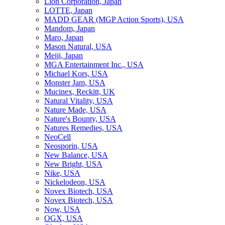
Lion Corporation, Japan
LOTTE, Japan
MADD GEAR (MGP Action Sports), USA
Mandom, Japan
Maro, Japan
Mason Natural, USA
Meiji, Japan
MGA Entertainment Inc., USA
Michael Kors, USA
Monster Jam, USA
Mucinex, Reckitt, UK
Natural Vitality, USA
Nature Made, USA
Nature's Bounty, USA
Natures Remedies, USA
NeoCell
Neosporin, USA
New Balance, USA
New Bright, USA
Nike, USA
Niсkelodeon, USA
Novex Biotech, USA
Novex Biotech, USA
Now, USA
OGX, USA