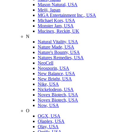
Mason Natural, USA
Meiji, Japan
MGA Entertainment Inc., USA
Michael Kors, USA
Monster Jam, USA
Mucinex, Reckitt, UK
N
Natural Vitality, USA
Nature Made, USA
Nature's Bounty, USA
Natures Remedies, USA
NeoCell
Neosporin, USA
New Balance, USA
New Bright, USA
Nike, USA
Niсkelodeon, USA
Novex Biotech, USA
Novex Biotech, USA
Now, USA
O
OGX, USA
Olaplex, USA
Olay, USA
Optify, USA