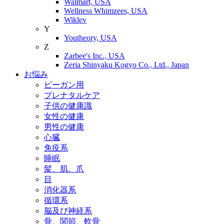
Walmart, USA
Wellness Whimzees, USA
Wiklev
Y
Youtheory, USA
Z
Zarbee's Inc., USA
Zeria Shinyaku Kogyo Co., Ltd., Japan
お悩み
ビーガン用
プレナタルケア
子供の健康識
女性の健康
男性の健康
心臓
免疫系
睡眠
髪、肌、爪
目
消化器系
循環系
脳及び神経系
骨、関節、軟骨