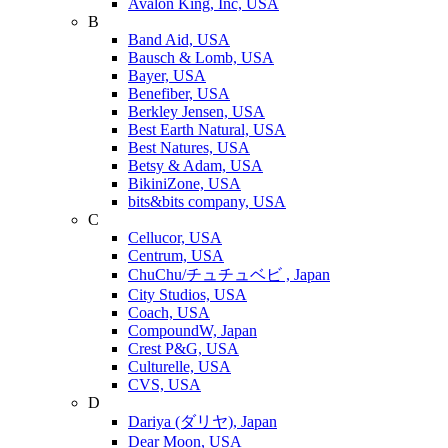
Avalon King, Inc, USA
B
Band Aid, USA
Bausch & Lomb, USA
Bayer, USA
Benefiber, USA
Berkley Jensen, USA
Best Earth Natural, USA
Best Natures, USA
Betsy & Adam, USA
BikiniZone, USA
bits&bits company, USA
C
Cellucor, USA
Centrum, USA
ChuChu/チュチュベビ , Japan
City Studios, USA
Coach, USA
CompoundW, Japan
Crest P&G, USA
Culturelle, USA
CVS, USA
D
Dariya (ダリヤ), Japan
Dear Moon, USA