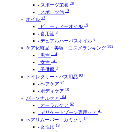
28
- スポーツ栄養
13
- スポーツ他
15
オイル
15
- ビューティーオイル
8
- 食用油
8
- デュアルパーパスオイル
192
ケア化粧品・美容・コスメランキング
114
- 男性
141
- 女性
0
- 子供服
93
トイレタリー・バス用品
84
- ヘアケア
10
- ボディケア
104
パーソナルケア
62
- オーラルケア
41
- デリケートゾーン専用ケア
14
ヘアリムーバー、カミソリ
13
- 女性用