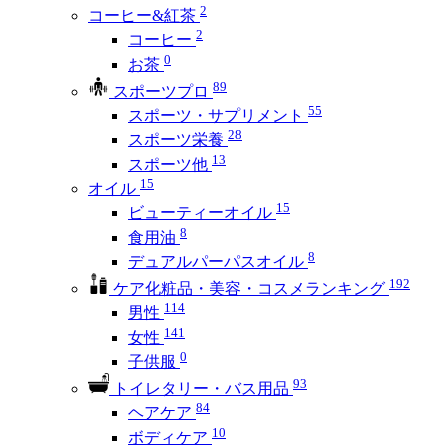
2
コーヒー&紅茶
2
コーヒー
0
お茶
89
スポーツプロ
55
スポーツ・サプリメント
28
スポーツ栄養
13
スポーツ他
15
オイル
15
ビューティーオイル
8
食用油
8
デュアルパーパスオイル
192
ケア化粧品・美容・コスメランキング
114
男性
141
女性
0
子供服
93
トイレタリー・バス用品
84
ヘアケア
10
ボディケア