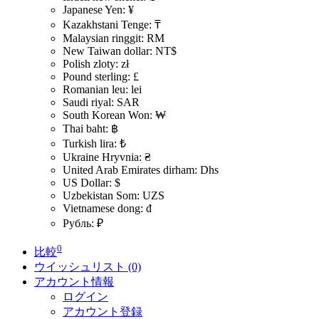
Japanese Yen: ¥
Kazakhstani Tenge: ₸
Malaysian ringgit: RM
New Taiwan dollar: NT$
Polish zloty: zł
Pound sterling: £
Romanian leu: lei
Saudi riyal: SAR
South Korean Won: ₩
Thai baht: ฿
Turkish lira: ₺
Ukraine Hryvnia: ₴
United Arab Emirates dirham: Dhs
US Dollar: $
Uzbekistan Som: UZS
Vietnamese dong: đ
Рубль: ₽
0
比較
ウイッシュリスト (0)
アカウント情報
ログイン
アカウント登録