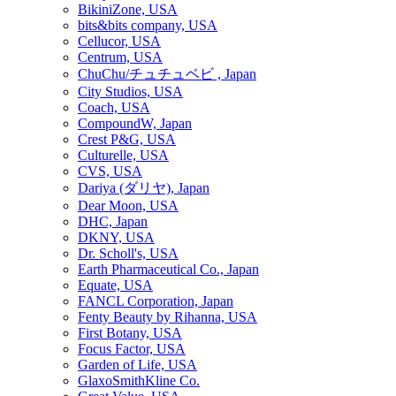
BikiniZone, USA
bits&bits company, USA
Cellucor, USA
Centrum, USA
ChuChu/チュチュベビ , Japan
City Studios, USA
Coach, USA
CompoundW, Japan
Crest P&G, USA
Culturelle, USA
CVS, USA
Dariya (ダリヤ), Japan
Dear Moon, USA
DHC, Japan
DKNY, USA
Dr. Scholl's, USA
Earth Pharmaceutical Co., Japan
Equate, USA
FANCL Corporation, Japan
Fenty Beauty by Rihanna, USA
First Botany, USA
Focus Factor, USA
Garden of Life, USA
GlaxoSmithKline Co.