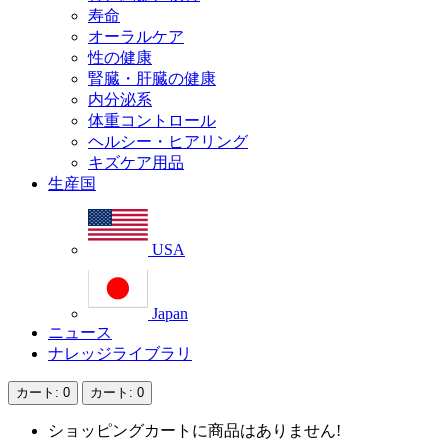
寿命
オーラルケア
性の健康
腎臓・肝臓の健康
内分泌系
体重コントロール
ヘルシー・ヒアリング
キズケア用品
生産国
USA
Japan
ニュース
ナレッジライブラリ
カート
: 0
カート
: 0
ショッピングカートに商品はありません!