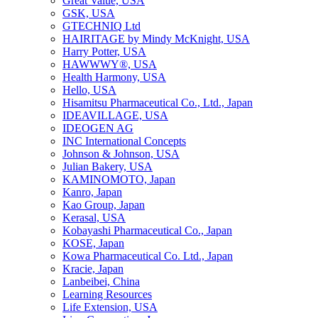
Great Value, USA
GSK, USA
GTECHNIQ Ltd
HAIRITAGE by Mindy McKnight, USA
Harry Potter, USA
HAWWWY®, USA
Health Harmony, USA
Hello, USA
Hisamitsu Pharmaceutical Co., Ltd., Japan
IDEAVILLAGE, USA
IDEOGEN AG
INC International Concepts
Johnson & Johnson, USA
Julian Bakery, USA
KAMINOMOTO, Japan
Kanro, Japan
Kao Group, Japan
Kerasal, USA
Kobayashi Pharmaceutical Co., Japan
KOSE, Japan
Kowa Pharmaceutical Co. Ltd., Japan
Kracie, Japan
Lanbeibei, China
Learning Resources
Life Extension, USA