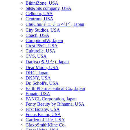
BikiniZone, USA
bits&bits company, USA
Cellucor, USA
Centrum, USA
ChuChu/チュチュベビ , Japan
City Studios, USA
Coach, USA
CompoundW, Japan
Crest P&G, USA
Culturelle, USA
CVS, USA
Dariya (ダリヤ), Japan
Dear Moon, USA
DHC, Japan
DKNY, USA
Dr. Scholl's, USA
Earth Pharmaceutical Co., Japan
Equate, USA
FANCL Corporation, Japan
Fenty Beauty by Rihanna, USA
First Botany, USA
Focus Factor, USA
Garden of Life, USA
GlaxoSmithKline Co.