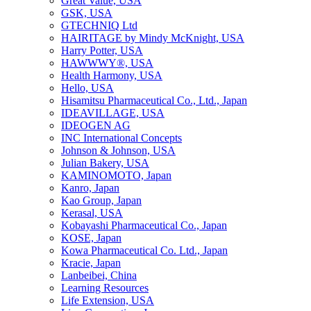
Great Value, USA
GSK, USA
GTECHNIQ Ltd
HAIRITAGE by Mindy McKnight, USA
Harry Potter, USA
HAWWWY®, USA
Health Harmony, USA
Hello, USA
Hisamitsu Pharmaceutical Co., Ltd., Japan
IDEAVILLAGE, USA
IDEOGEN AG
INC International Concepts
Johnson & Johnson, USA
Julian Bakery, USA
KAMINOMOTO, Japan
Kanro, Japan
Kao Group, Japan
Kerasal, USA
Kobayashi Pharmaceutical Co., Japan
KOSE, Japan
Kowa Pharmaceutical Co. Ltd., Japan
Kracie, Japan
Lanbeibei, China
Learning Resources
Life Extension, USA