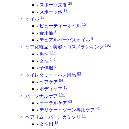
28
- スポーツ栄養
13
- スポーツ他
15
オイル
15
- ビューティーオイル
8
- 食用油
8
- デュアルパーパスオイル
192
ケア化粧品・美容・コスメランキング
114
- 男性
141
- 女性
0
- 子供服
93
トイレタリー・バス用品
84
- ヘアケア
10
- ボディケア
104
パーソナルケア
62
- オーラルケア
41
- デリケートゾーン専用ケア
14
ヘアリムーバー、カミソリ
13
- 女性用