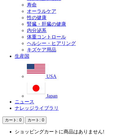
寿命
オーラルケア
性の健康
腎臓・肝臓の健康
内分泌系
体重コントロール
ヘルシー・ヒアリング
キズケア用品
生産国
USA
Japan
ニュース
ナレッジライブラリ
カート
: 0
カート
: 0
ショッピングカートに商品はありません!