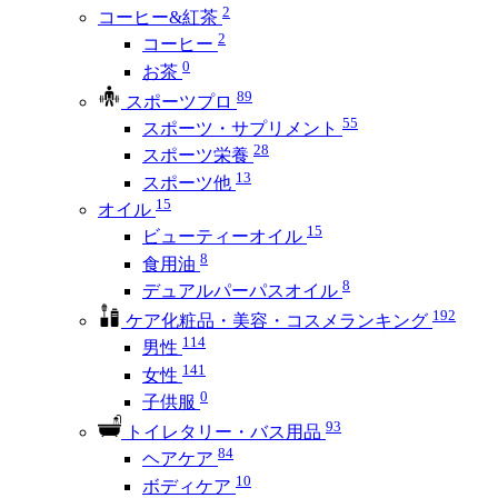
2
コーヒー&紅茶
2
コーヒー
0
お茶
89
スポーツプロ
55
スポーツ・サプリメント
28
スポーツ栄養
13
スポーツ他
15
オイル
15
ビューティーオイル
8
食用油
8
デュアルパーパスオイル
192
ケア化粧品・美容・コスメランキング
114
男性
141
女性
0
子供服
93
トイレタリー・バス用品
84
ヘアケア
10
ボディケア