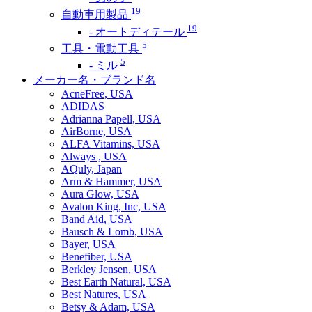
19
自動車用製品
19
- オートディテール
5
工具・電動工具
5
- ミル
メーカー名・ブランド名
AcneFree, USA
ADIDAS
Adrianna Papell, USA
AirBorne, USA
ALFA Vitamins, USA
Always , USA
AQuly, Japan
Arm & Hammer, USA
Aura Glow, USA
Avalon King, Inc, USA
Band Aid, USA
Bausch & Lomb, USA
Bayer, USA
Benefiber, USA
Berkley Jensen, USA
Best Earth Natural, USA
Best Natures, USA
Betsy & Adam, USA