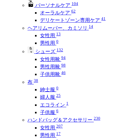
104
パーソナルケア
62
オーラルケア
41
デリケートゾーン専用ケア
14
ヘアリムーバー、カミソリ
13
女性用
0
男性用
132
シューズ
94
女性用靴
98
男性用靴
46
子供用靴
38
布
0
紳士服
25
婦人服
1
エコライン
6
子供服
230
ハンドバッグ＆アクセサリー
207
女性用
17
男性用