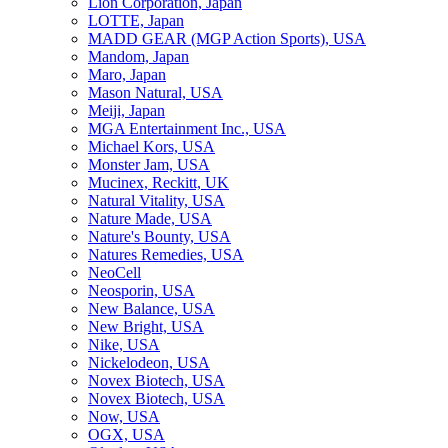
Lion Corporation, Japan
LOTTE, Japan
MADD GEAR (MGP Action Sports), USA
Mandom, Japan
Maro, Japan
Mason Natural, USA
Meiji, Japan
MGA Entertainment Inc., USA
Michael Kors, USA
Monster Jam, USA
Mucinex, Reckitt, UK
Natural Vitality, USA
Nature Made, USA
Nature's Bounty, USA
Natures Remedies, USA
NeoCell
Neosporin, USA
New Balance, USA
New Bright, USA
Nike, USA
Niсkelodeon, USA
Novex Biotech, USA
Novex Biotech, USA
Now, USA
OGX, USA