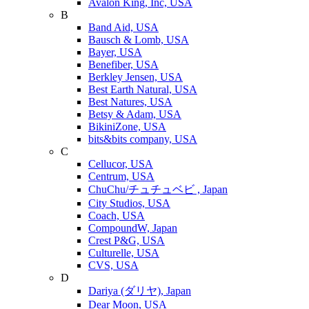
Avalon King, Inc, USA
B
Band Aid, USA
Bausch & Lomb, USA
Bayer, USA
Benefiber, USA
Berkley Jensen, USA
Best Earth Natural, USA
Best Natures, USA
Betsy & Adam, USA
BikiniZone, USA
bits&bits company, USA
C
Cellucor, USA
Centrum, USA
ChuChu/チュチュベビ , Japan
City Studios, USA
Coach, USA
CompoundW, Japan
Crest P&G, USA
Culturelle, USA
CVS, USA
D
Dariya (ダリヤ), Japan
Dear Moon, USA