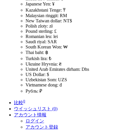
Japanese Yen: ¥
Kazakhstani Tenge: ₸
Malaysian ringgit: RM
New Taiwan dollar: NT$
Polish zloty: zł
Pound sterling: £
Romanian leu: lei
Saudi riyal: SAR
South Korean Won: ₩
Thai baht: ฿
Turkish lira: ₺
Ukraine Hryvnia: ₴
United Arab Emirates dirham: Dhs
US Dollar: $
Uzbekistan Som: UZS
Vietnamese dong: đ
Рубль: ₽
0
比較
ウイッシュリスト (0)
アカウント情報
ログイン
アカウント登録