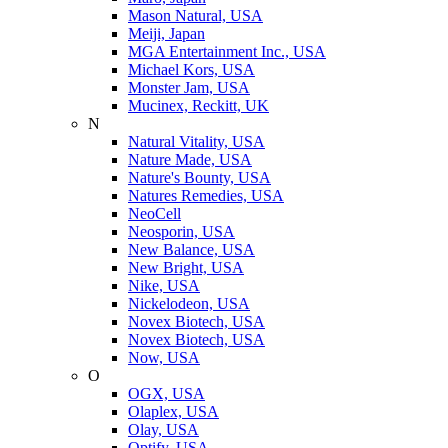
Mason Natural, USA
Meiji, Japan
MGA Entertainment Inc., USA
Michael Kors, USA
Monster Jam, USA
Mucinex, Reckitt, UK
N
Natural Vitality, USA
Nature Made, USA
Nature's Bounty, USA
Natures Remedies, USA
NeoCell
Neosporin, USA
New Balance, USA
New Bright, USA
Nike, USA
Niсkelodeon, USA
Novex Biotech, USA
Novex Biotech, USA
Now, USA
O
OGX, USA
Olaplex, USA
Olay, USA
Optify, USA