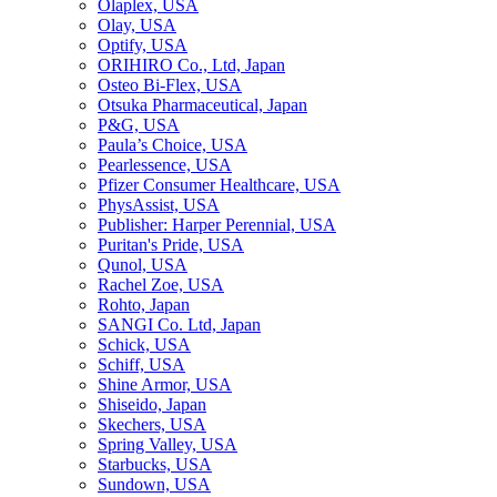
Olaplex, USA
Olay, USA
Optify, USA
ORIHIRO Co., Ltd, Japan
Osteo Bi-Flex, USA
Otsuka Pharmaceutical, Japan
P&G, USA
Paula’s Choice, USA
Pearlessence, USA
Pfizer Consumer Healthcare, USA
PhysAssist, USA
Publisher: Harper Perennial, USA
Puritan's Pride, USA
Qunol, USA
Rachel Zoe, USA
Rohto, Japan
SANGI Co. Ltd, Japan
Schick, USA
Schiff, USA
Shine Armor, USA
Shiseido, Japan
Skechers, USA
Spring Valley, USA
Starbucks, USA
Sundown, USA