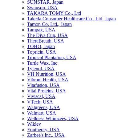
SUNSTAR, Japan
Swanson, USA
TAKARA TOMY Co., Ltd
Takeda Consumer Healthcare Co., Ltd, Japan
Tamon Co. Ltd., Japan
Tampax, USA
The Diva Cup, USA
TheraBreath, USA
TOHO, Japan
Topricin, USA
Tropical Plantation, USA
Turtle Wax, Inc
Tylenol, USA
VH Nutrition, USA
Vibrant Health, USA
Vitafusion, USA
Vital Proteins, USA
Viviscal, USA
VTech, USA
Walgreens, USA
Walmart, USA
Wellness Whimzees, USA
Wiklev
Youtheory, USA
Zarbee's Inc., USA