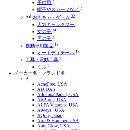
2
子供用
7
帽子やスカーフなど
32
おもちゃ・ゲーム
3
人気キャラクター
24
女の子
3
男の子
19
自動車用製品
19
オートディテール
5
工具・電動工具
5
ミル
メーカー名・ブランド名
A
AcneFree, USA
ADIDAS
Adrianna Papell, USA
AirBorne, USA
ALFA Vitamins, USA
Always , USA
AQuly, Japan
Arm & Hammer, USA
Aura Glow, USA