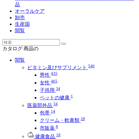
品
オーラルケア
卸売
生産国
閲覧
カタログ
商品の
閲覧
546
ビタミン及びサプリメント
435
男性
465
女性
34
子供用
1
ペットの健康
54
医薬部外品
14
包帯
28
クリーム・軟膏類
8
市販薬
18
健康食品