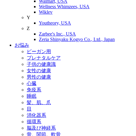
Walmart, USA
Wellness Whimzees, USA
Wiklev
Y
Youtheory, USA
Z
Zarbee's Inc., USA
Zeria Shinyaku Kogyo Co., Ltd., Japan
お悩み
ビーガン用
プレナタルケア
子供の健康識
女性の健康
男性の健康
心臓
免疫系
睡眠
髪、肌、爪
目
消化器系
循環系
脳及び神経系
骨、関節、軟骨