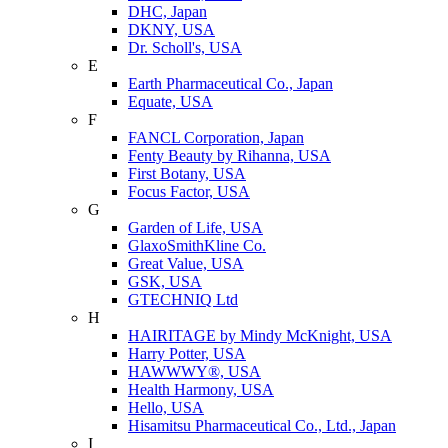
DHC, Japan
DKNY, USA
Dr. Scholl's, USA
E
Earth Pharmaceutical Co., Japan
Equate, USA
F
FANCL Corporation, Japan
Fenty Beauty by Rihanna, USA
First Botany, USA
Focus Factor, USA
G
Garden of Life, USA
GlaxoSmithKline Co.
Great Value, USA
GSK, USA
GTECHNIQ Ltd
H
HAIRITAGE by Mindy McKnight, USA
Harry Potter, USA
HAWWWY®, USA
Health Harmony, USA
Hello, USA
Hisamitsu Pharmaceutical Co., Ltd., Japan
I