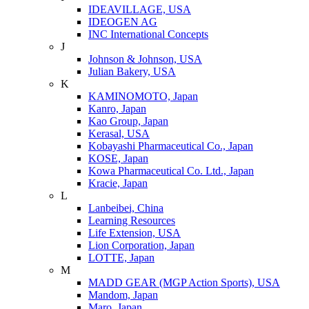
IDEAVILLAGE, USA
IDEOGEN AG
INC International Concepts
J
Johnson & Johnson, USA
Julian Bakery, USA
K
KAMINOMOTO, Japan
Kanro, Japan
Kao Group, Japan
Kerasal, USA
Kobayashi Pharmaceutical Co., Japan
KOSE, Japan
Kowa Pharmaceutical Co. Ltd., Japan
Kracie, Japan
L
Lanbeibei, China
Learning Resources
Life Extension, USA
Lion Corporation, Japan
LOTTE, Japan
M
MADD GEAR (MGP Action Sports), USA
Mandom, Japan
Maro, Japan