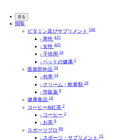
戻る
閲覧
546
ビタミン及びサプリメント
435
- 男性
465
- 女性
34
- 子供用
1
- ペットの健康
54
医薬部外品
14
- 包帯
28
- クリーム・軟膏類
8
- 市販薬
18
健康食品
2
コーヒー&紅茶
2
- コーヒー
0
- お茶
89
スポーツプロ
55
- スポーツ・サプリメント