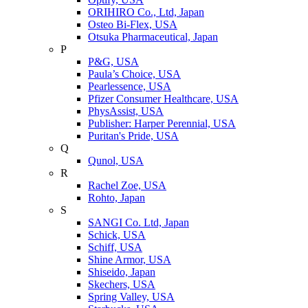
ORIHIRO Co., Ltd, Japan
Osteo Bi-Flex, USA
Otsuka Pharmaceutical, Japan
P
P&G, USA
Paula’s Choice, USA
Pearlessence, USA
Pfizer Consumer Healthcare, USA
PhysAssist, USA
Publisher: Harper Perennial, USA
Puritan's Pride, USA
Q
Qunol, USA
R
Rachel Zoe, USA
Rohto, Japan
S
SANGI Co. Ltd, Japan
Schick, USA
Schiff, USA
Shine Armor, USA
Shiseido, Japan
Skechers, USA
Spring Valley, USA