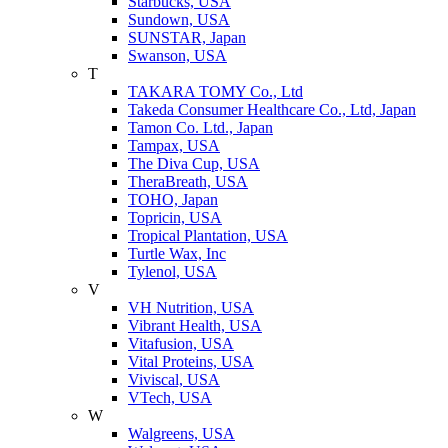
Starbucks, USA
Sundown, USA
SUNSTAR, Japan
Swanson, USA
T
TAKARA TOMY Co., Ltd
Takeda Consumer Healthcare Co., Ltd, Japan
Tamon Co. Ltd., Japan
Tampax, USA
The Diva Cup, USA
TheraBreath, USA
TOHO, Japan
Topricin, USA
Tropical Plantation, USA
Turtle Wax, Inc
Tylenol, USA
V
VH Nutrition, USA
Vibrant Health, USA
Vitafusion, USA
Vital Proteins, USA
Viviscal, USA
VTech, USA
W
Walgreens, USA