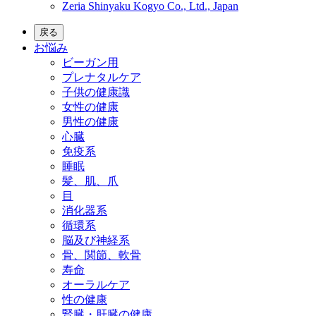
Zeria Shinyaku Kogyo Co., Ltd., Japan
戻る
お悩み
ビーガン用
プレナタルケア
子供の健康識
女性の健康
男性の健康
心臓
免疫系
睡眠
髪、肌、爪
目
消化器系
循環系
脳及び神経系
骨、関節、軟骨
寿命
オーラルケア
性の健康
腎臓・肝臓の健康