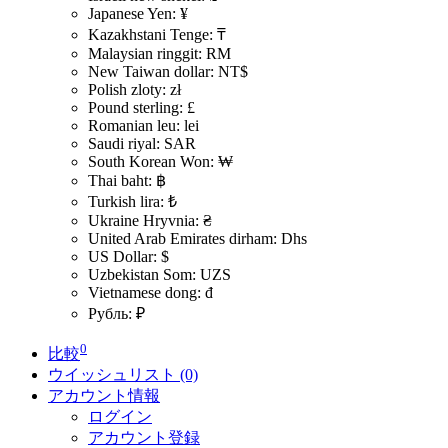
Japanese Yen: ¥
Kazakhstani Tenge: ₸
Malaysian ringgit: RM
New Taiwan dollar: NT$
Polish zloty: zł
Pound sterling: £
Romanian leu: lei
Saudi riyal: SAR
South Korean Won: ₩
Thai baht: ฿
Turkish lira: ₺
Ukraine Hryvnia: ₴
United Arab Emirates dirham: Dhs
US Dollar: $
Uzbekistan Som: UZS
Vietnamese dong: đ
Рубль: ₽
0
比較
ウイッシュリスト (0)
アカウント情報
ログイン
アカウント登録