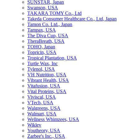
SUNSTAR, Japan
Swanson, USA
TAKARA TOMY Co., Ltd
Takeda Consumer Healthcare Co., Ltd, Japan
Tamon Co. Ltd., Japan
Tampax, USA
The Diva Cup, USA
TheraBreath, USA
TOHO, Japan
Topricin, USA
Tropical Plantation, USA
Turtle Wax, Inc
Tylenol, USA
VH Nutrition, USA
Vibrant Health, USA
Vitafusion, USA
Vital Proteins, USA
Viviscal, USA
VTech, USA
Walgreens, USA
Walmart, USA
Wellness Whimzees, USA
Wiklev
Youtheory, USA
Zarbee's Inc., USA