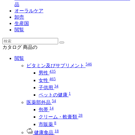
品
オーラルケア
卸売
生産国
閲覧
カタログ
商品の
閲覧
546
ビタミン及びサプリメント
435
男性
465
女性
34
子供用
1
ペットの健康
54
医薬部外品
14
包帯
28
クリーム・軟膏類
8
市販薬
18
健康食品