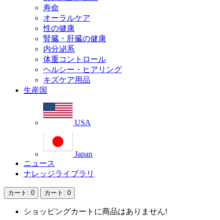
寿命
オーラルケア
性の健康
腎臓・肝臓の健康
内分泌系
体重コントロール
ヘルシー・ヒアリング
キズケア用品
生産国
USA
Japan
ニュース
ナレッジライブラリ
カート
: 0
カート
: 0
ショッピングカートに商品はありません!