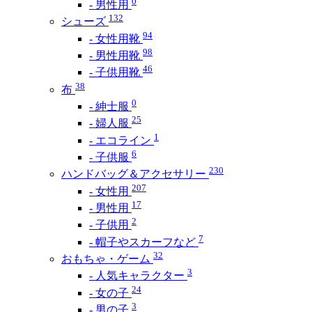
0
- 男性用
132
シューズ
94
- 女性用靴
98
- 男性用靴
46
- 子供用靴
38
布
0
- 紳士服
25
- 婦人服
1
- エコライン
6
- 子供服
230
ハンドバッグ＆アクセサリー
207
- 女性用
17
- 男性用
2
- 子供用
7
- 帽子やスカーフなど
32
おもちゃ・ゲーム
3
- 人気キャラクター
24
- 女の子
3
- 男の子