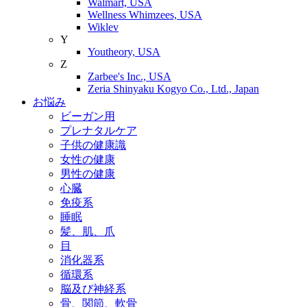
Walmart, USA
Wellness Whimzees, USA
Wiklev
Y
Youtheory, USA
Z
Zarbee's Inc., USA
Zeria Shinyaku Kogyo Co., Ltd., Japan
お悩み
ビーガン用
プレナタルケア
子供の健康識
女性の健康
男性の健康
心臓
免疫系
睡眠
髪、肌、爪
目
消化器系
循環系
脳及び神経系
骨、関節、軟骨