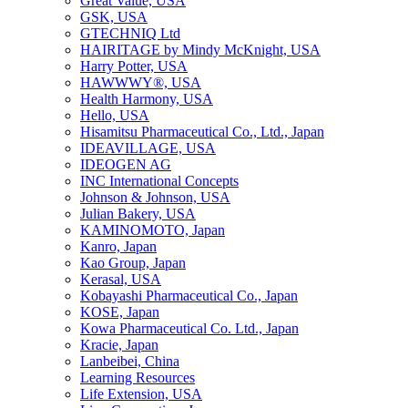
Great Value, USA
GSK, USA
GTECHNIQ Ltd
HAIRITAGE by Mindy McKnight, USA
Harry Potter, USA
HAWWWY®, USA
Health Harmony, USA
Hello, USA
Hisamitsu Pharmaceutical Co., Ltd., Japan
IDEAVILLAGE, USA
IDEOGEN AG
INC International Concepts
Johnson & Johnson, USA
Julian Bakery, USA
KAMINOMOTO, Japan
Kanro, Japan
Kao Group, Japan
Kerasal, USA
Kobayashi Pharmaceutical Co., Japan
KOSE, Japan
Kowa Pharmaceutical Co. Ltd., Japan
Kracie, Japan
Lanbeibei, China
Learning Resources
Life Extension, USA