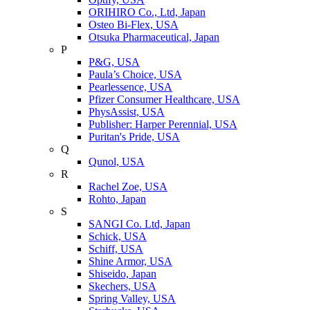
ORIHIRO Co., Ltd, Japan
Osteo Bi-Flex, USA
Otsuka Pharmaceutical, Japan
P
P&G, USA
Paula’s Choice, USA
Pearlessence, USA
Pfizer Consumer Healthcare, USA
PhysAssist, USA
Publisher: Harper Perennial, USA
Puritan's Pride, USA
Q
Qunol, USA
R
Rachel Zoe, USA
Rohto, Japan
S
SANGI Co. Ltd, Japan
Schick, USA
Schiff, USA
Shine Armor, USA
Shiseido, Japan
Skechers, USA
Spring Valley, USA