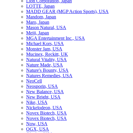
Lion Corporation, Japan
LOTTE, Japan
MADD GEAR (MGP Action Sports), USA
Mandom, Japan
Maro, Japan
Mason Natural, USA
Meiji, Japan
MGA Entertainment Inc., USA
Michael Kors, USA
Monster Jam, USA
Mucinex, Reckitt, UK
Natural Vitality, USA
Nature Made, USA
Nature's Bounty, USA
Natures Remedies, USA
NeoCell
Neosporin, USA
New Balance, USA
New Bright, USA
Nike, USA
Niсkelodeon, USA
Novex Biotech, USA
Novex Biotech, USA
Now, USA
OGX, USA