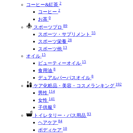
2
コーヒー&紅茶
2
コーヒー
0
お茶
89
スポーツプロ
55
スポーツ・サプリメント
28
スポーツ栄養
13
スポーツ他
15
オイル
15
ビューティーオイル
8
食用油
8
デュアルパーパスオイル
192
ケア化粧品・美容・コスメランキング
114
男性
141
女性
0
子供服
93
トイレタリー・バス用品
84
ヘアケア
10
ボディケア