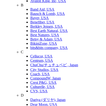
Avalon King, Inc, USA
B
Band Aid, USA
Bausch & Lomb, USA
Bayer, USA
Benefiber, USA
Berkley Jensen, USA
Best Earth Natural, USA
Best Natures, USA
Betsy & Adam, USA
BikiniZone, USA
bits&bits company, USA
C
Cellucor, USA
Centrum, USA
ChuChu/チュチュベビ , Japan
City Studios, USA
Coach, USA
CompoundW, Japan
Crest P&G, USA
Culturelle, USA
CVS, USA
D
Dariya (ダリヤ), Japan
Dear Moon, USA