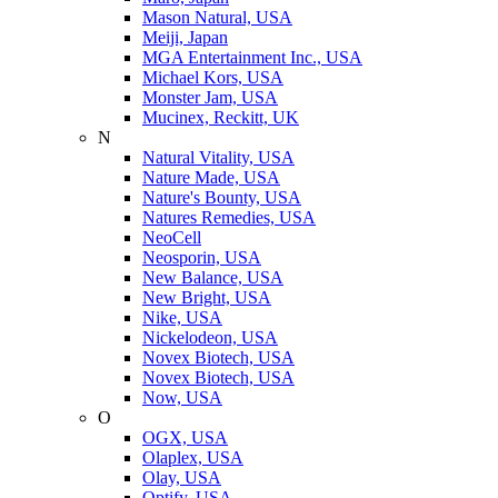
Mason Natural, USA
Meiji, Japan
MGA Entertainment Inc., USA
Michael Kors, USA
Monster Jam, USA
Mucinex, Reckitt, UK
N
Natural Vitality, USA
Nature Made, USA
Nature's Bounty, USA
Natures Remedies, USA
NeoCell
Neosporin, USA
New Balance, USA
New Bright, USA
Nike, USA
Niсkelodeon, USA
Novex Biotech, USA
Novex Biotech, USA
Now, USA
O
OGX, USA
Olaplex, USA
Olay, USA
Optify, USA