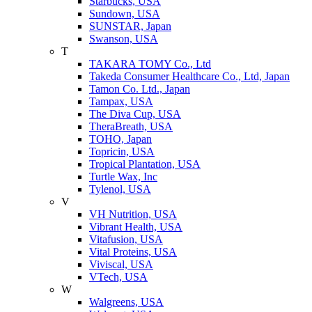
Starbucks, USA
Sundown, USA
SUNSTAR, Japan
Swanson, USA
T
TAKARA TOMY Co., Ltd
Takeda Consumer Healthcare Co., Ltd, Japan
Tamon Co. Ltd., Japan
Tampax, USA
The Diva Cup, USA
TheraBreath, USA
TOHO, Japan
Topricin, USA
Tropical Plantation, USA
Turtle Wax, Inc
Tylenol, USA
V
VH Nutrition, USA
Vibrant Health, USA
Vitafusion, USA
Vital Proteins, USA
Viviscal, USA
VTech, USA
W
Walgreens, USA