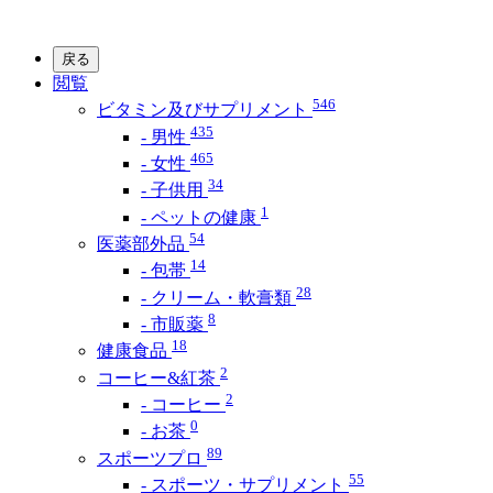
戻る
閲覧
546
ビタミン及びサプリメント
435
- 男性
465
- 女性
34
- 子供用
1
- ペットの健康
54
医薬部外品
14
- 包帯
28
- クリーム・軟膏類
8
- 市販薬
18
健康食品
2
コーヒー&紅茶
2
- コーヒー
0
- お茶
89
スポーツプロ
55
- スポーツ・サプリメント