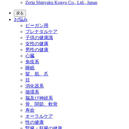
Zeria Shinyaku Kogyo Co., Ltd., Japan
戻る
お悩み
ビーガン用
プレナタルケア
子供の健康識
女性の健康
男性の健康
心臓
免疫系
睡眠
髪、肌、爪
目
消化器系
循環系
脳及び神経系
骨、関節、軟骨
寿命
オーラルケア
性の健康
腎臓・肝臓の健康