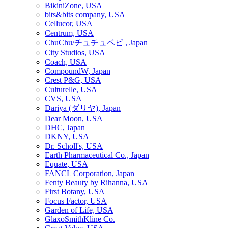
BikiniZone, USA
bits&bits company, USA
Cellucor, USA
Centrum, USA
ChuChu/チュチュベビ , Japan
City Studios, USA
Coach, USA
CompoundW, Japan
Crest P&G, USA
Culturelle, USA
CVS, USA
Dariya (ダリヤ), Japan
Dear Moon, USA
DHC, Japan
DKNY, USA
Dr. Scholl's, USA
Earth Pharmaceutical Co., Japan
Equate, USA
FANCL Corporation, Japan
Fenty Beauty by Rihanna, USA
First Botany, USA
Focus Factor, USA
Garden of Life, USA
GlaxoSmithKline Co.