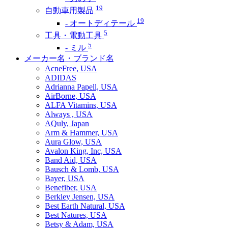
19
自動車用製品
19
- オートディテール
5
工具・電動工具
5
- ミル
メーカー名・ブランド名
AcneFree, USA
ADIDAS
Adrianna Papell, USA
AirBorne, USA
ALFA Vitamins, USA
Always , USA
AQuly, Japan
Arm & Hammer, USA
Aura Glow, USA
Avalon King, Inc, USA
Band Aid, USA
Bausch & Lomb, USA
Bayer, USA
Benefiber, USA
Berkley Jensen, USA
Best Earth Natural, USA
Best Natures, USA
Betsy & Adam, USA