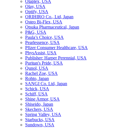
Olaplex, USA
Olay, USA
Optify, USA
ORIHIRO Co., Ltd, Japan
Osteo Bi-Flex, USA
Otsuka Pharmaceutical, Japan
P&G, USA
Paula’s Choice, USA
Pearlessence, USA
Pfizer Consumer Healthcare, USA
PhysAssist, USA
Publisher: Harper Perennial, USA
Puritan's Pride, USA
Qunol, USA
Rachel Zoe, USA
Rohto, Japan
SANGI Co. Ltd, Japan
Schick, USA
Schiff, USA
Shine Armor, USA
Shiseido, Japan
Skechers, USA
Spring Valley, USA
Starbucks, USA
Sundown, USA