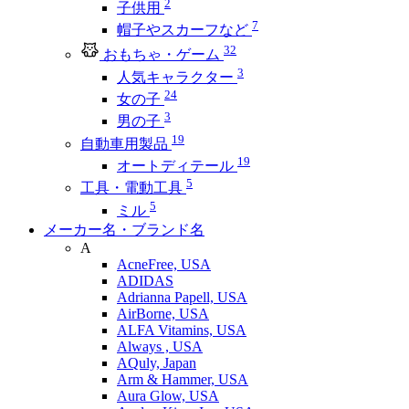
2
子供用
7
帽子やスカーフなど
32
おもちゃ・ゲーム
3
人気キャラクター
24
女の子
3
男の子
19
自動車用製品
19
オートディテール
5
工具・電動工具
5
ミル
メーカー名・ブランド名
A
AcneFree, USA
ADIDAS
Adrianna Papell, USA
AirBorne, USA
ALFA Vitamins, USA
Always , USA
AQuly, Japan
Arm & Hammer, USA
Aura Glow, USA