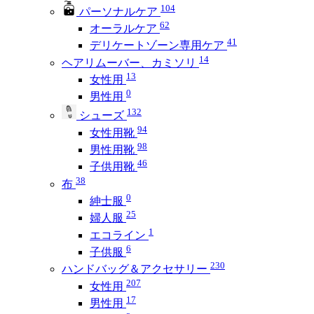
104
パーソナルケア
62
オーラルケア
41
デリケートゾーン専用ケア
14
ヘアリムーバー、カミソリ
13
女性用
0
男性用
132
シューズ
94
女性用靴
98
男性用靴
46
子供用靴
38
布
0
紳士服
25
婦人服
1
エコライン
6
子供服
230
ハンドバッグ＆アクセサリー
207
女性用
17
男性用