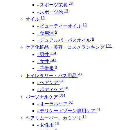
28
- スポーツ栄養
13
- スポーツ他
15
オイル
15
- ビューティーオイル
8
- 食用油
8
- デュアルパーパスオイル
192
ケア化粧品・美容・コスメランキング
114
- 男性
141
- 女性
0
- 子供服
93
トイレタリー・バス用品
84
- ヘアケア
10
- ボディケア
104
パーソナルケア
62
- オーラルケア
41
- デリケートゾーン専用ケア
14
ヘアリムーバー、カミソリ
13
- 女性用