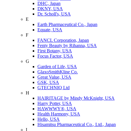
DHC, Japan
DKNY, USA
Dr. Scholl's, USA
E
Earth Pharmaceutical Co., Japan
Equate, USA
F
FANCL Corporation, Japan
Fenty Beauty by Rihanna, USA
First Botany, USA
Focus Factor, USA
G
Garden of Life, USA
GlaxoSmithKline Co.
Great Value, USA
GSK, USA
GTECHNIQ Ltd
H
HAIRITAGE by Mindy McKnight, USA
Harry Potter, USA
HAWWWY®, USA
Health Harmony, USA
Hello, USA
Hisamitsu Pharmaceutical Co., Ltd., Japan
I