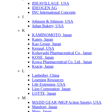
IDEAVILLAGE, USA
IDEOGEN AG
INC International Concepts
J
Johnson & Johnson, USA
Julian Bakery, USA
K
KAMINOMOTO, Japan
Kanro, Japan
Kao Group, Japan
Kerasal, USA
Kobayashi Pharmaceutical Co., Japan
KOSE, Japan
Kowa Pharmaceutical Co. Ltd., Japan
Kracie, Japan
L
Lanbeibei, China
Learning Resources
Life Extension, USA
Lion Corporation, Japan
LOTTE, Japan
M
MADD GEAR (MGP Action Sports), USA
Mandom, Japan
Maro, Japan