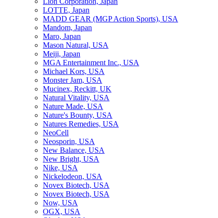
Lion Corporation, Japan
LOTTE, Japan
MADD GEAR (MGP Action Sports), USA
Mandom, Japan
Maro, Japan
Mason Natural, USA
Meiji, Japan
MGA Entertainment Inc., USA
Michael Kors, USA
Monster Jam, USA
Mucinex, Reckitt, UK
Natural Vitality, USA
Nature Made, USA
Nature's Bounty, USA
Natures Remedies, USA
NeoCell
Neosporin, USA
New Balance, USA
New Bright, USA
Nike, USA
Niсkelodeon, USA
Novex Biotech, USA
Novex Biotech, USA
Now, USA
OGX, USA