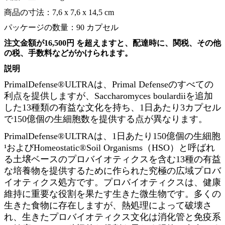
商品の寸法：7,6 x 7,6 x 14,5 cm
パッケージの数量：90 カプセル
注文金額が16,500円 を超えますと、配達時に、関税、その他
の税、手数料などがかけられます。
説明
PrimalDefense®ULTRAは、Primal Defenseのすべての
利点を提供しますが、Saccharomyces boulardiiを追加
した13種類の有益な文化を持ち、1日あたり3カプセル
で150億個の生細胞数を提供する点が異なります。
PrimalDefense®ULTRAは、1日あたり150億個の生細胞
¹およびHomeostatic®Soil Organisms（HSO）と呼ばれ
る土壌ベースのプロバイオティクスを含む13種の有益
な培養物を提供するために作られた究極の広域プロバ
イオティクス処方です。プロバイオティクスは、健康
維持に重要な役割を果たす生きた微生物です。多くの
生きた食物に存在しますが、熱処理によって破壊さ
れ、生きたプロバイオティクス文化は消化管と免疫系