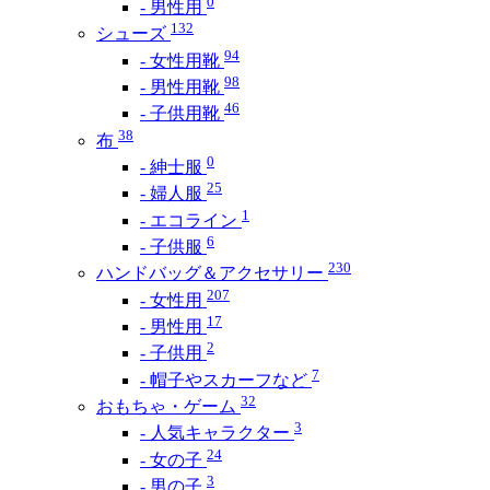
0
- 男性用
132
シューズ
94
- 女性用靴
98
- 男性用靴
46
- 子供用靴
38
布
0
- 紳士服
25
- 婦人服
1
- エコライン
6
- 子供服
230
ハンドバッグ＆アクセサリー
207
- 女性用
17
- 男性用
2
- 子供用
7
- 帽子やスカーフなど
32
おもちゃ・ゲーム
3
- 人気キャラクター
24
- 女の子
3
- 男の子