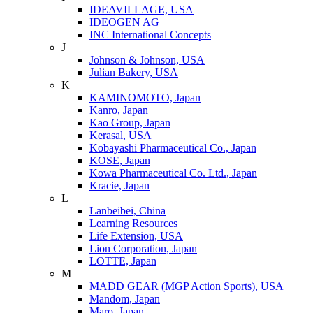
IDEAVILLAGE, USA
IDEOGEN AG
INC International Concepts
J
Johnson & Johnson, USA
Julian Bakery, USA
K
KAMINOMOTO, Japan
Kanro, Japan
Kao Group, Japan
Kerasal, USA
Kobayashi Pharmaceutical Co., Japan
KOSE, Japan
Kowa Pharmaceutical Co. Ltd., Japan
Kracie, Japan
L
Lanbeibei, China
Learning Resources
Life Extension, USA
Lion Corporation, Japan
LOTTE, Japan
M
MADD GEAR (MGP Action Sports), USA
Mandom, Japan
Maro, Japan