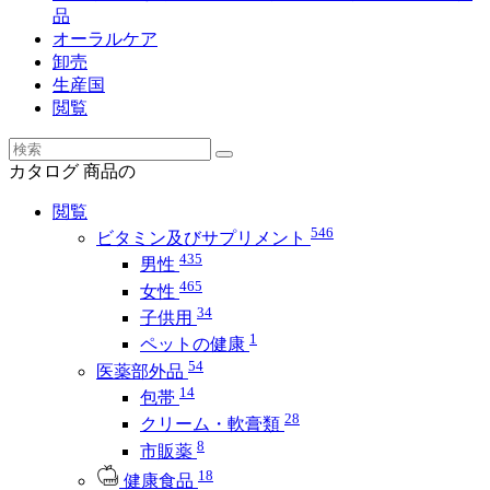
品
オーラルケア
卸売
生産国
閲覧
カタログ
商品の
閲覧
546
ビタミン及びサプリメント
435
男性
465
女性
34
子供用
1
ペットの健康
54
医薬部外品
14
包帯
28
クリーム・軟膏類
8
市販薬
18
健康食品