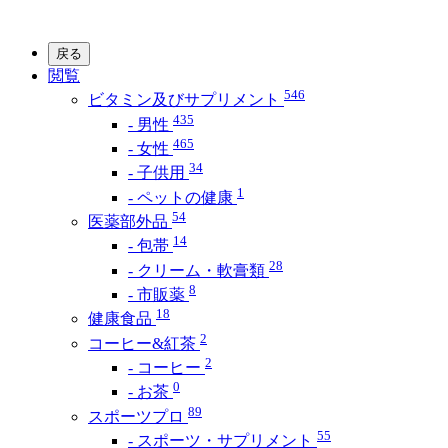
戻る
閲覧
546
ビタミン及びサプリメント
435
- 男性
465
- 女性
34
- 子供用
1
- ペットの健康
54
医薬部外品
14
- 包帯
28
- クリーム・軟膏類
8
- 市販薬
18
健康食品
2
コーヒー&紅茶
2
- コーヒー
0
- お茶
89
スポーツプロ
55
- スポーツ・サプリメント