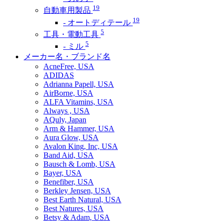
19
自動車用製品
19
- オートディテール
5
工具・電動工具
5
- ミル
メーカー名・ブランド名
AcneFree, USA
ADIDAS
Adrianna Papell, USA
AirBorne, USA
ALFA Vitamins, USA
Always , USA
AQuly, Japan
Arm & Hammer, USA
Aura Glow, USA
Avalon King, Inc, USA
Band Aid, USA
Bausch & Lomb, USA
Bayer, USA
Benefiber, USA
Berkley Jensen, USA
Best Earth Natural, USA
Best Natures, USA
Betsy & Adam, USA