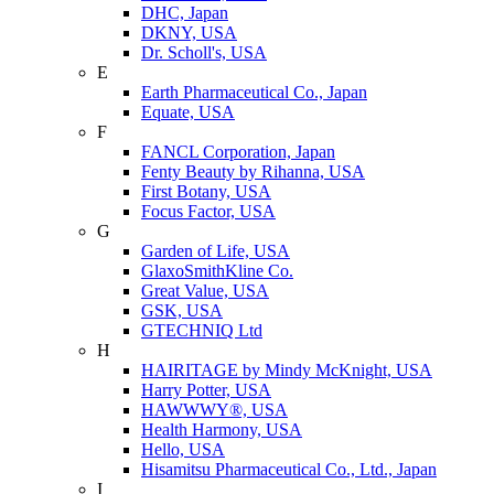
DHC, Japan
DKNY, USA
Dr. Scholl's, USA
E
Earth Pharmaceutical Co., Japan
Equate, USA
F
FANCL Corporation, Japan
Fenty Beauty by Rihanna, USA
First Botany, USA
Focus Factor, USA
G
Garden of Life, USA
GlaxoSmithKline Co.
Great Value, USA
GSK, USA
GTECHNIQ Ltd
H
HAIRITAGE by Mindy McKnight, USA
Harry Potter, USA
HAWWWY®, USA
Health Harmony, USA
Hello, USA
Hisamitsu Pharmaceutical Co., Ltd., Japan
I