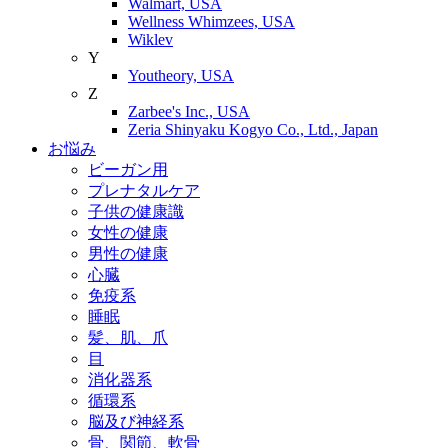
Walmart, USA
Wellness Whimzees, USA
Wiklev
Y
Youtheory, USA
Z
Zarbee's Inc., USA
Zeria Shinyaku Kogyo Co., Ltd., Japan
お悩み
ビーガン用
プレナタルケア
子供の健康識
女性の健康
男性の健康
心臓
免疫系
睡眠
髪、肌、爪
目
消化器系
循環系
脳及び神経系
骨、関節、軟骨