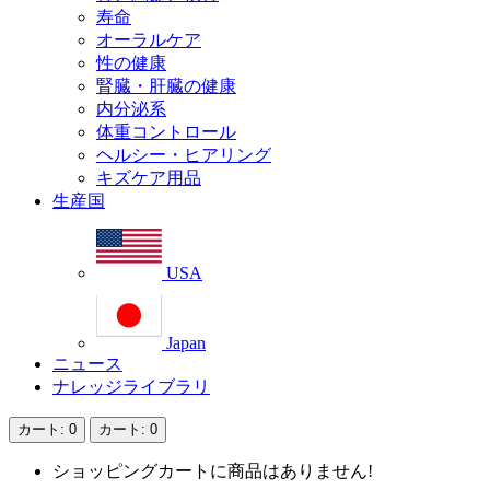
寿命
オーラルケア
性の健康
腎臓・肝臓の健康
内分泌系
体重コントロール
ヘルシー・ヒアリング
キズケア用品
生産国
USA
Japan
ニュース
ナレッジライブラリ
カート
: 0
カート
: 0
ショッピングカートに商品はありません!