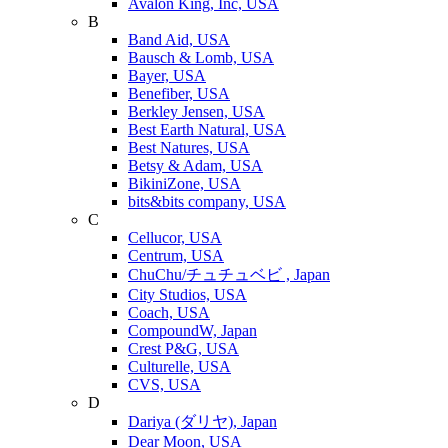
Avalon King, Inc, USA
B
Band Aid, USA
Bausch & Lomb, USA
Bayer, USA
Benefiber, USA
Berkley Jensen, USA
Best Earth Natural, USA
Best Natures, USA
Betsy & Adam, USA
BikiniZone, USA
bits&bits company, USA
C
Cellucor, USA
Centrum, USA
ChuChu/チュチュベビ , Japan
City Studios, USA
Coach, USA
CompoundW, Japan
Crest P&G, USA
Culturelle, USA
CVS, USA
D
Dariya (ダリヤ), Japan
Dear Moon, USA