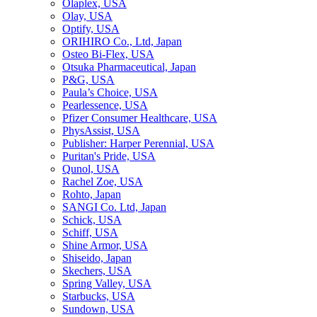
Olaplex, USA
Olay, USA
Optify, USA
ORIHIRO Co., Ltd, Japan
Osteo Bi-Flex, USA
Otsuka Pharmaceutical, Japan
P&G, USA
Paula’s Choice, USA
Pearlessence, USA
Pfizer Consumer Healthcare, USA
PhysAssist, USA
Publisher: Harper Perennial, USA
Puritan's Pride, USA
Qunol, USA
Rachel Zoe, USA
Rohto, Japan
SANGI Co. Ltd, Japan
Schick, USA
Schiff, USA
Shine Armor, USA
Shiseido, Japan
Skechers, USA
Spring Valley, USA
Starbucks, USA
Sundown, USA