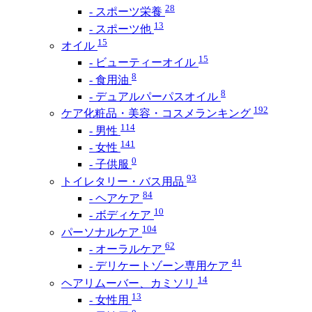
28
- スポーツ栄養
13
- スポーツ他
15
オイル
15
- ビューティーオイル
8
- 食用油
8
- デュアルパーパスオイル
192
ケア化粧品・美容・コスメランキング
114
- 男性
141
- 女性
0
- 子供服
93
トイレタリー・バス用品
84
- ヘアケア
10
- ボディケア
104
パーソナルケア
62
- オーラルケア
41
- デリケートゾーン専用ケア
14
ヘアリムーバー、カミソリ
13
- 女性用