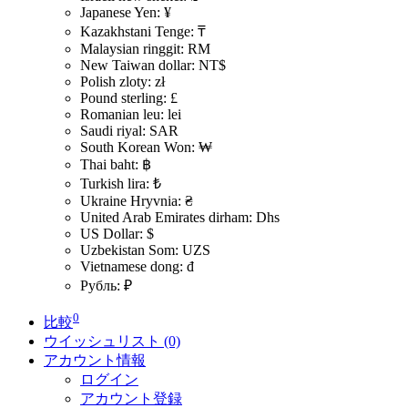
Japanese Yen: ¥
Kazakhstani Tenge: ₸
Malaysian ringgit: RM
New Taiwan dollar: NT$
Polish zloty: zł
Pound sterling: £
Romanian leu: lei
Saudi riyal: SAR
South Korean Won: ₩
Thai baht: ฿
Turkish lira: ₺
Ukraine Hryvnia: ₴
United Arab Emirates dirham: Dhs
US Dollar: $
Uzbekistan Som: UZS
Vietnamese dong: đ
Рубль: ₽
0
比較
ウイッシュリスト (0)
アカウント情報
ログイン
アカウント登録