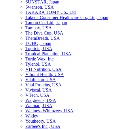
SUNSTAR, Japan
Swanson, USA
TAKARA TOMY Co., Ltd
Takeda Consumer Healthcare Co., Ltd, Japan
Tamon Co. Ltd., Japan
Tampax, USA
The Diva Cup, USA
TheraBreath, USA
TOHO, Japan
Topricin, USA
Tropical Plantation, USA
Turtle Wax, Inc
Tylenol, USA
VH Nutrition, USA
Vibrant Health, USA
Vitafusion, USA
Vital Proteins, USA
Viviscal, USA
VTech, USA
Walgreens, USA
Walmart, USA
Wellness Whimzees, USA
Wiklev
Youtheory, USA
Zarbee's Inc., USA