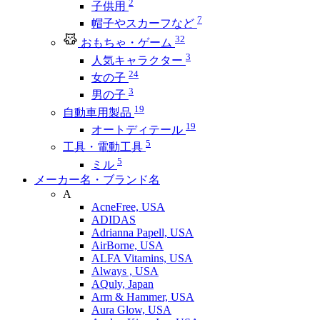
2
子供用
7
帽子やスカーフなど
32
おもちゃ・ゲーム
3
人気キャラクター
24
女の子
3
男の子
19
自動車用製品
19
オートディテール
5
工具・電動工具
5
ミル
メーカー名・ブランド名
A
AcneFree, USA
ADIDAS
Adrianna Papell, USA
AirBorne, USA
ALFA Vitamins, USA
Always , USA
AQuly, Japan
Arm & Hammer, USA
Aura Glow, USA