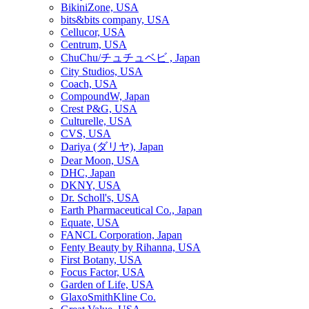
BikiniZone, USA
bits&bits company, USA
Cellucor, USA
Centrum, USA
ChuChu/チュチュベビ , Japan
City Studios, USA
Coach, USA
CompoundW, Japan
Crest P&G, USA
Culturelle, USA
CVS, USA
Dariya (ダリヤ), Japan
Dear Moon, USA
DHC, Japan
DKNY, USA
Dr. Scholl's, USA
Earth Pharmaceutical Co., Japan
Equate, USA
FANCL Corporation, Japan
Fenty Beauty by Rihanna, USA
First Botany, USA
Focus Factor, USA
Garden of Life, USA
GlaxoSmithKline Co.