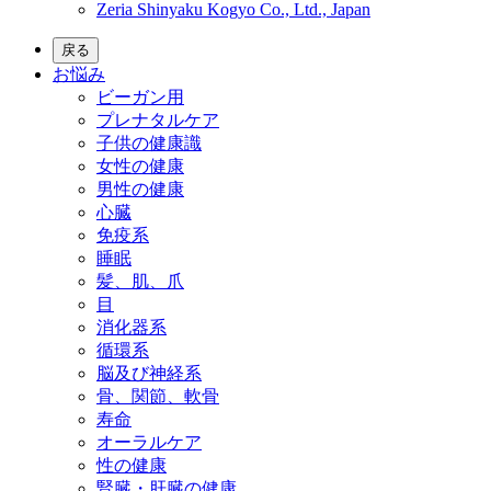
Zeria Shinyaku Kogyo Co., Ltd., Japan
戻る
お悩み
ビーガン用
プレナタルケア
子供の健康識
女性の健康
男性の健康
心臓
免疫系
睡眠
髪、肌、爪
目
消化器系
循環系
脳及び神経系
骨、関節、軟骨
寿命
オーラルケア
性の健康
腎臓・肝臓の健康