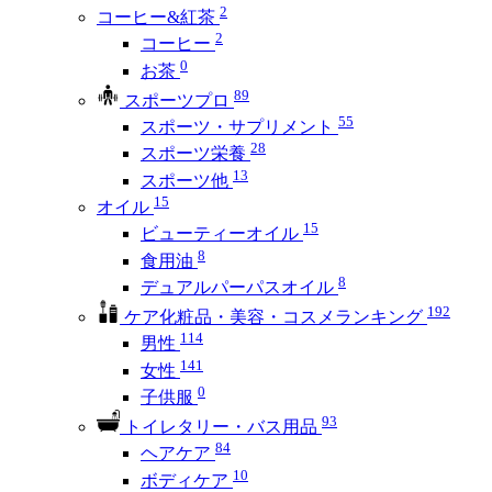
2
コーヒー&紅茶
2
コーヒー
0
お茶
89
スポーツプロ
55
スポーツ・サプリメント
28
スポーツ栄養
13
スポーツ他
15
オイル
15
ビューティーオイル
8
食用油
8
デュアルパーパスオイル
192
ケア化粧品・美容・コスメランキング
114
男性
141
女性
0
子供服
93
トイレタリー・バス用品
84
ヘアケア
10
ボディケア