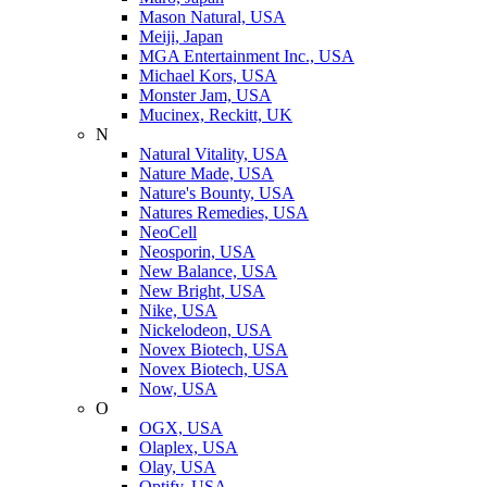
Mason Natural, USA
Meiji, Japan
MGA Entertainment Inc., USA
Michael Kors, USA
Monster Jam, USA
Mucinex, Reckitt, UK
N
Natural Vitality, USA
Nature Made, USA
Nature's Bounty, USA
Natures Remedies, USA
NeoCell
Neosporin, USA
New Balance, USA
New Bright, USA
Nike, USA
Niсkelodeon, USA
Novex Biotech, USA
Novex Biotech, USA
Now, USA
O
OGX, USA
Olaplex, USA
Olay, USA
Optify, USA