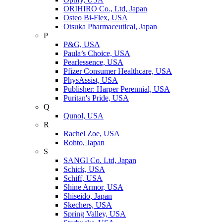
ORIHIRO Co., Ltd, Japan
Osteo Bi-Flex, USA
Otsuka Pharmaceutical, Japan
P
P&G, USA
Paula’s Choice, USA
Pearlessence, USA
Pfizer Consumer Healthcare, USA
PhysAssist, USA
Publisher: Harper Perennial, USA
Puritan's Pride, USA
Q
Qunol, USA
R
Rachel Zoe, USA
Rohto, Japan
S
SANGI Co. Ltd, Japan
Schick, USA
Schiff, USA
Shine Armor, USA
Shiseido, Japan
Skechers, USA
Spring Valley, USA