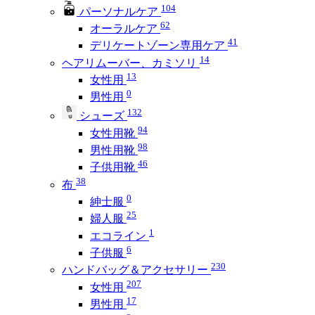
104
パーソナルケア
62
オーラルケア
41
デリケートゾーン専用ケア
14
ヘアリムーバー、カミソリ
13
女性用
0
男性用
132
シューズ
94
女性用靴
98
男性用靴
46
子供用靴
38
布
0
紳士服
25
婦人服
1
エコライン
6
子供服
230
ハンドバッグ＆アクセサリー
207
女性用
17
男性用