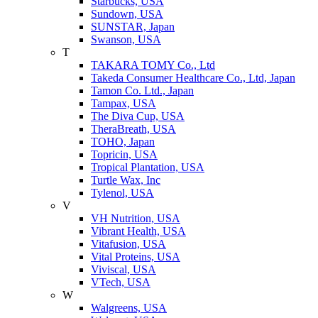
Starbucks, USA
Sundown, USA
SUNSTAR, Japan
Swanson, USA
T
TAKARA TOMY Co., Ltd
Takeda Consumer Healthcare Co., Ltd, Japan
Tamon Co. Ltd., Japan
Tampax, USA
The Diva Cup, USA
TheraBreath, USA
TOHO, Japan
Topricin, USA
Tropical Plantation, USA
Turtle Wax, Inc
Tylenol, USA
V
VH Nutrition, USA
Vibrant Health, USA
Vitafusion, USA
Vital Proteins, USA
Viviscal, USA
VTech, USA
W
Walgreens, USA