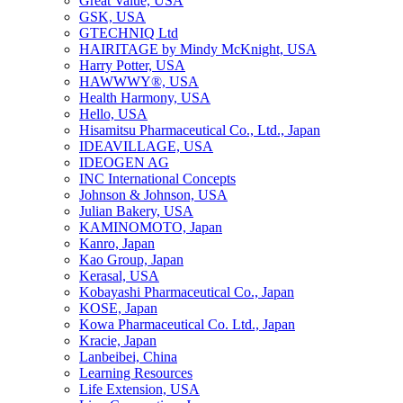
Great Value, USA
GSK, USA
GTECHNIQ Ltd
HAIRITAGE by Mindy McKnight, USA
Harry Potter, USA
HAWWWY®, USA
Health Harmony, USA
Hello, USA
Hisamitsu Pharmaceutical Co., Ltd., Japan
IDEAVILLAGE, USA
IDEOGEN AG
INC International Concepts
Johnson & Johnson, USA
Julian Bakery, USA
KAMINOMOTO, Japan
Kanro, Japan
Kao Group, Japan
Kerasal, USA
Kobayashi Pharmaceutical Co., Japan
KOSE, Japan
Kowa Pharmaceutical Co. Ltd., Japan
Kracie, Japan
Lanbeibei, China
Learning Resources
Life Extension, USA