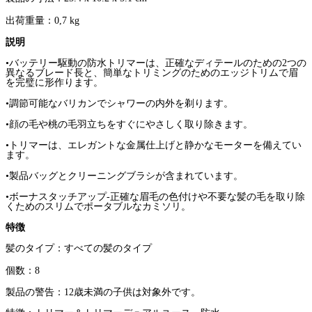
出荷重量：
0,7 kg
説明
•バッテリー駆動の防水トリマーは、正確なディテールのための
2
つの
異なるブレード長と、簡単なトリミングのためのエッジトリムで眉
を完璧に形作ります。
•調節可能なバリカンでシャワーの内外を剃ります。
•顔の毛や桃の毛羽立ちをすぐにやさしく取り除きます。
•トリマーは、エレガントな金属仕上げと静かなモーターを備えてい
ます。
•製品バッグとクリーニングブラシが含まれています。
•ボーナスタッチアップ
-
正確な眉毛の色付けや不要な髪の毛を取り除
くためのスリムでポータブルなカミソリ。
特徴
髪のタイプ：すべての髪のタイプ
個数：
8
製品の警告：
12
歳未満の子供は対象外です。