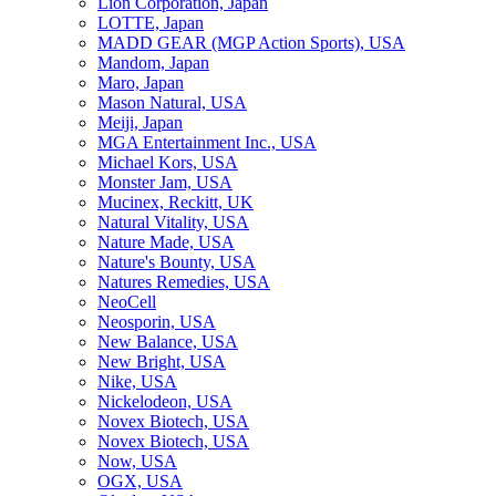
Lion Corporation, Japan
LOTTE, Japan
MADD GEAR (MGP Action Sports), USA
Mandom, Japan
Maro, Japan
Mason Natural, USA
Meiji, Japan
MGA Entertainment Inc., USA
Michael Kors, USA
Monster Jam, USA
Mucinex, Reckitt, UK
Natural Vitality, USA
Nature Made, USA
Nature's Bounty, USA
Natures Remedies, USA
NeoCell
Neosporin, USA
New Balance, USA
New Bright, USA
Nike, USA
Niсkelodeon, USA
Novex Biotech, USA
Novex Biotech, USA
Now, USA
OGX, USA