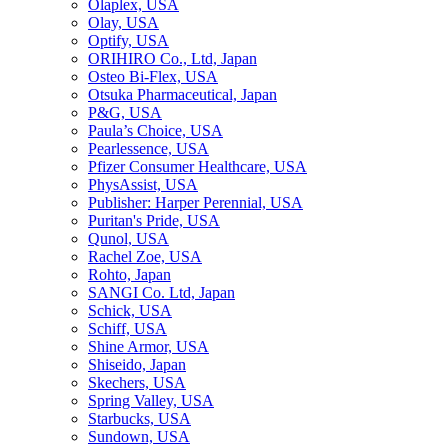
Olaplex, USA
Olay, USA
Optify, USA
ORIHIRO Co., Ltd, Japan
Osteo Bi-Flex, USA
Otsuka Pharmaceutical, Japan
P&G, USA
Paula’s Choice, USA
Pearlessence, USA
Pfizer Consumer Healthcare, USA
PhysAssist, USA
Publisher: Harper Perennial, USA
Puritan's Pride, USA
Qunol, USA
Rachel Zoe, USA
Rohto, Japan
SANGI Co. Ltd, Japan
Schick, USA
Schiff, USA
Shine Armor, USA
Shiseido, Japan
Skechers, USA
Spring Valley, USA
Starbucks, USA
Sundown, USA