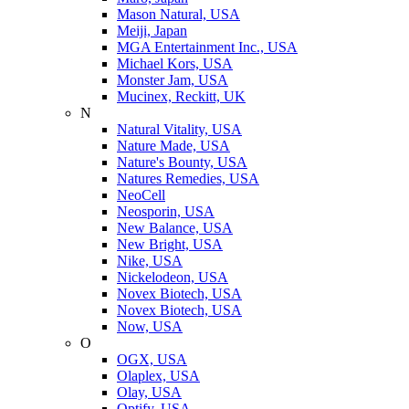
Mason Natural, USA
Meiji, Japan
MGA Entertainment Inc., USA
Michael Kors, USA
Monster Jam, USA
Mucinex, Reckitt, UK
N
Natural Vitality, USA
Nature Made, USA
Nature's Bounty, USA
Natures Remedies, USA
NeoCell
Neosporin, USA
New Balance, USA
New Bright, USA
Nike, USA
Niсkelodeon, USA
Novex Biotech, USA
Novex Biotech, USA
Now, USA
O
OGX, USA
Olaplex, USA
Olay, USA
Optify, USA