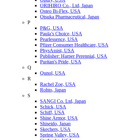
ORIHIRO Co., Ltd, Japan
Osteo Bi-Flex, USA
Otsuka Pharmaceutical, Japan
P
P&G, USA
Paula’s Choice, USA
Pearlessence, USA
Pfizer Consumer Healthcare, USA
PhysAssist, USA
Publisher: Harper Perennial, USA
Puritan's Pride, USA
Q
Qunol, USA
R
Rachel Zoe, USA
Rohto, Japan
S
SANGI Co. Ltd, Japan
Schick, USA
Schiff, USA
Shine Armor, USA
Shiseido, Japan
Skechers, USA
Spring Valley, USA