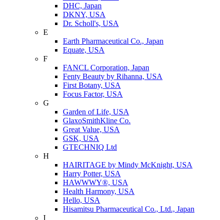
DHC, Japan
DKNY, USA
Dr. Scholl's, USA
E
Earth Pharmaceutical Co., Japan
Equate, USA
F
FANCL Corporation, Japan
Fenty Beauty by Rihanna, USA
First Botany, USA
Focus Factor, USA
G
Garden of Life, USA
GlaxoSmithKline Co.
Great Value, USA
GSK, USA
GTECHNIQ Ltd
H
HAIRITAGE by Mindy McKnight, USA
Harry Potter, USA
HAWWWY®, USA
Health Harmony, USA
Hello, USA
Hisamitsu Pharmaceutical Co., Ltd., Japan
I