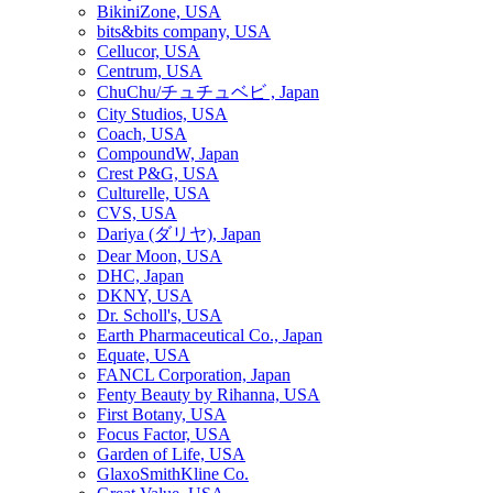
BikiniZone, USA
bits&bits company, USA
Cellucor, USA
Centrum, USA
ChuChu/チュチュベビ , Japan
City Studios, USA
Coach, USA
CompoundW, Japan
Crest P&G, USA
Culturelle, USA
CVS, USA
Dariya (ダリヤ), Japan
Dear Moon, USA
DHC, Japan
DKNY, USA
Dr. Scholl's, USA
Earth Pharmaceutical Co., Japan
Equate, USA
FANCL Corporation, Japan
Fenty Beauty by Rihanna, USA
First Botany, USA
Focus Factor, USA
Garden of Life, USA
GlaxoSmithKline Co.