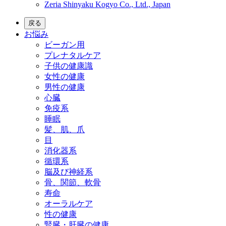
Zeria Shinyaku Kogyo Co., Ltd., Japan
戻る
お悩み
ビーガン用
プレナタルケア
子供の健康識
女性の健康
男性の健康
心臓
免疫系
睡眠
髪、肌、爪
目
消化器系
循環系
脳及び神経系
骨、関節、軟骨
寿命
オーラルケア
性の健康
腎臓・肝臓の健康