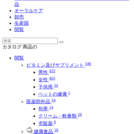
品
オーラルケア
卸売
生産国
閲覧
カタログ
商品の
閲覧
546
ビタミン及びサプリメント
435
男性
465
女性
34
子供用
1
ペットの健康
54
医薬部外品
14
包帯
28
クリーム・軟膏類
8
市販薬
18
健康食品