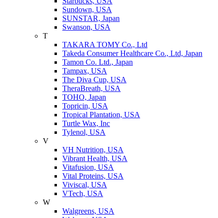
Starbucks, USA
Sundown, USA
SUNSTAR, Japan
Swanson, USA
T
TAKARA TOMY Co., Ltd
Takeda Consumer Healthcare Co., Ltd, Japan
Tamon Co. Ltd., Japan
Tampax, USA
The Diva Cup, USA
TheraBreath, USA
TOHO, Japan
Topricin, USA
Tropical Plantation, USA
Turtle Wax, Inc
Tylenol, USA
V
VH Nutrition, USA
Vibrant Health, USA
Vitafusion, USA
Vital Proteins, USA
Viviscal, USA
VTech, USA
W
Walgreens, USA