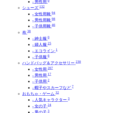
0
- 男性用
132
シューズ
94
- 女性用靴
98
- 男性用靴
46
- 子供用靴
38
布
0
- 紳士服
25
- 婦人服
1
- エコライン
6
- 子供服
230
ハンドバッグ＆アクセサリー
207
- 女性用
17
- 男性用
2
- 子供用
7
- 帽子やスカーフなど
32
おもちゃ・ゲーム
3
- 人気キャラクター
24
- 女の子
3
- 男の子