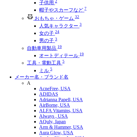
2
子供用
7
帽子やスカーフなど
32
おもちゃ・ゲーム
3
人気キャラクター
24
女の子
3
男の子
19
自動車用製品
19
オートディテール
5
工具・電動工具
5
ミル
メーカー名・ブランド名
A
AcneFree, USA
ADIDAS
Adrianna Papell, USA
AirBorne, USA
ALFA Vitamins, USA
Always , USA
AQuly, Japan
Arm & Hammer, USA
Aura Glow, USA