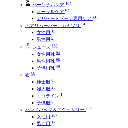
104
パーソナルケア
62
オーラルケア
41
デリケートゾーン専用ケア
14
ヘアリムーバー、カミソリ
13
女性用
0
男性用
132
シューズ
94
女性用靴
98
男性用靴
46
子供用靴
38
布
0
紳士服
25
婦人服
1
エコライン
6
子供服
230
ハンドバッグ＆アクセサリー
207
女性用
17
男性用