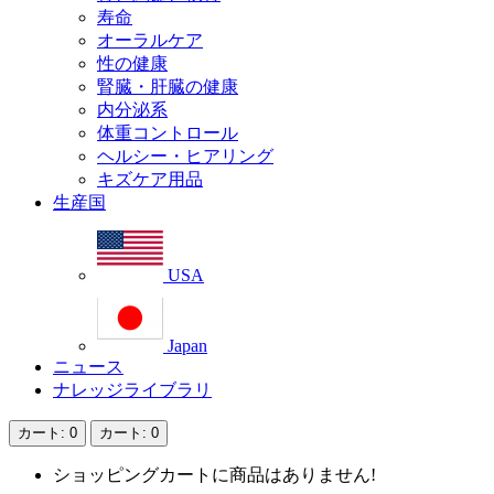
寿命
オーラルケア
性の健康
腎臓・肝臓の健康
内分泌系
体重コントロール
ヘルシー・ヒアリング
キズケア用品
生産国
USA
Japan
ニュース
ナレッジライブラリ
カート
: 0
カート
: 0
ショッピングカートに商品はありません!