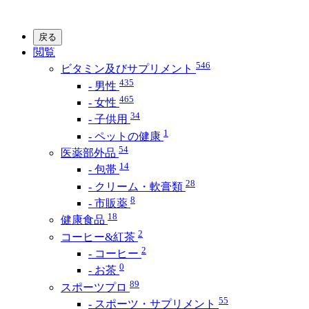
戻る
閲覧
546
ビタミン及びサプリメント
435
- 男性
465
- 女性
34
- 子供用
1
- ペットの健康
54
医薬部外品
14
- 包帯
28
- クリーム・軟膏類
8
- 市販薬
18
健康食品
2
コーヒー&紅茶
2
- コーヒー
0
- お茶
89
スポーツプロ
55
- スポーツ・サプリメント