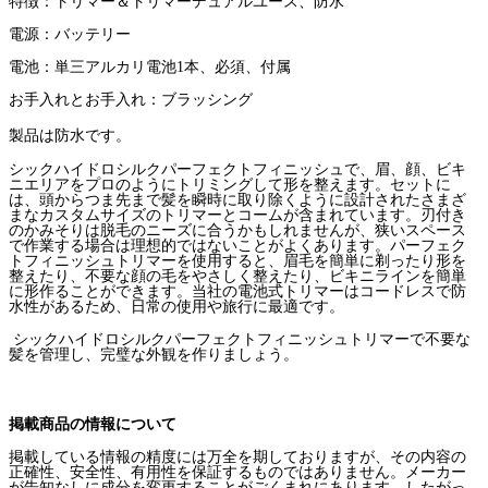
特徴：トリマー＆トリマーデュアルユース、防水
電源：バッテリー
電池：単三アルカリ電池
1
本、必須、付属
お手入れとお手入れ：ブラッシング
製品は防水です。
シックハイドロシルクパーフェクトフィニッシュで、眉、顔、ビキ
ニエリアをプロのようにトリミングして形を整えます。セットに
は、頭からつま先まで髪を瞬時に取り除くように設計されたさまざ
まなカスタムサイズのトリマーとコームが含まれています。刃付き
のかみそりは脱毛のニーズに合うかもしれませんが、狭いスペース
で作業する場合は理想的ではないことがよくあります。パーフェク
トフィニッシュトリマーを使用すると、眉毛を簡単に剃ったり形を
整えたり、不要な顔の毛をやさしく整えたり、ビキニラインを簡単
に形作ることができます。当社の電池式トリマーはコードレスで防
水性があるため、日常の使用や旅行に最適です。
シックハイドロシルクパーフェクトフィニッシュトリマーで不要な
髪を管理し、完璧な外観を作りましょう。
掲載商品の情報について
掲載している情報の精度には万全を期しておりますが、その内容の
正確性、安全性、有用性を保証するものではありません。メーカー
が告知なしに成分を変更することがごくまれにあります。したがっ