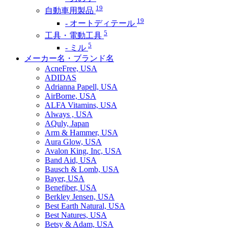
19
自動車用製品
19
- オートディテール
5
工具・電動工具
5
- ミル
メーカー名・ブランド名
AcneFree, USA
ADIDAS
Adrianna Papell, USA
AirBorne, USA
ALFA Vitamins, USA
Always , USA
AQuly, Japan
Arm & Hammer, USA
Aura Glow, USA
Avalon King, Inc, USA
Band Aid, USA
Bausch & Lomb, USA
Bayer, USA
Benefiber, USA
Berkley Jensen, USA
Best Earth Natural, USA
Best Natures, USA
Betsy & Adam, USA