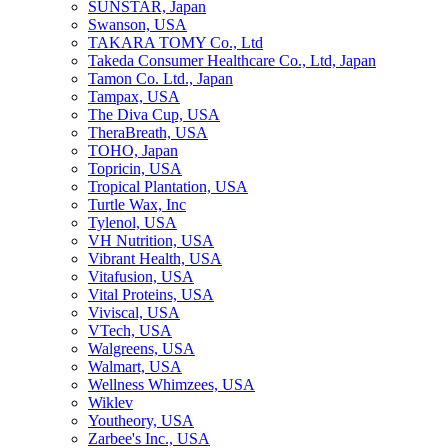
SUNSTAR, Japan
Swanson, USA
TAKARA TOMY Co., Ltd
Takeda Consumer Healthcare Co., Ltd, Japan
Tamon Co. Ltd., Japan
Tampax, USA
The Diva Cup, USA
TheraBreath, USA
TOHO, Japan
Topricin, USA
Tropical Plantation, USA
Turtle Wax, Inc
Tylenol, USA
VH Nutrition, USA
Vibrant Health, USA
Vitafusion, USA
Vital Proteins, USA
Viviscal, USA
VTech, USA
Walgreens, USA
Walmart, USA
Wellness Whimzees, USA
Wiklev
Youtheory, USA
Zarbee's Inc., USA