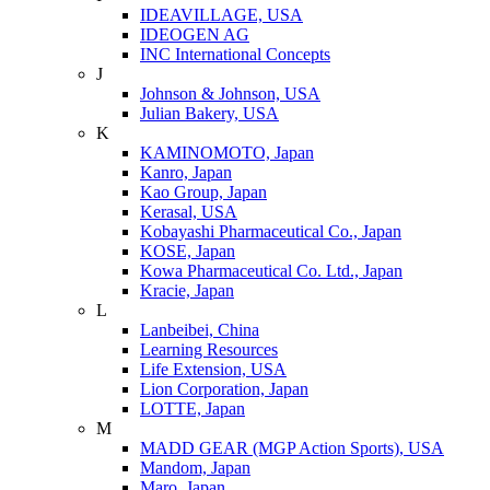
IDEAVILLAGE, USA
IDEOGEN AG
INC International Concepts
J
Johnson & Johnson, USA
Julian Bakery, USA
K
KAMINOMOTO, Japan
Kanro, Japan
Kao Group, Japan
Kerasal, USA
Kobayashi Pharmaceutical Co., Japan
KOSE, Japan
Kowa Pharmaceutical Co. Ltd., Japan
Kracie, Japan
L
Lanbeibei, China
Learning Resources
Life Extension, USA
Lion Corporation, Japan
LOTTE, Japan
M
MADD GEAR (MGP Action Sports), USA
Mandom, Japan
Maro, Japan