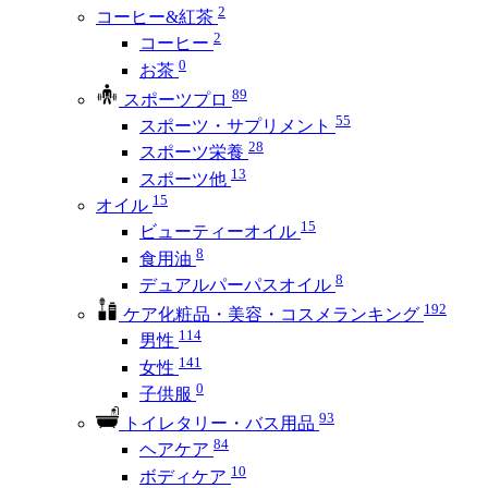
2
コーヒー&紅茶
2
コーヒー
0
お茶
89
スポーツプロ
55
スポーツ・サプリメント
28
スポーツ栄養
13
スポーツ他
15
オイル
15
ビューティーオイル
8
食用油
8
デュアルパーパスオイル
192
ケア化粧品・美容・コスメランキング
114
男性
141
女性
0
子供服
93
トイレタリー・バス用品
84
ヘアケア
10
ボディケア