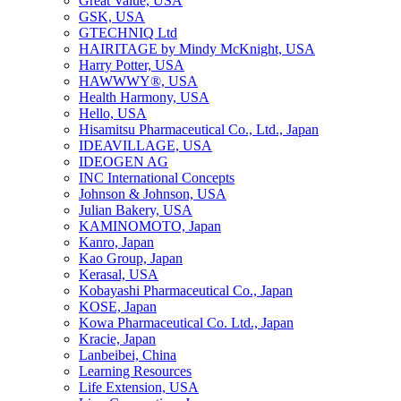
Great Value, USA
GSK, USA
GTECHNIQ Ltd
HAIRITAGE by Mindy McKnight, USA
Harry Potter, USA
HAWWWY®, USA
Health Harmony, USA
Hello, USA
Hisamitsu Pharmaceutical Co., Ltd., Japan
IDEAVILLAGE, USA
IDEOGEN AG
INC International Concepts
Johnson & Johnson, USA
Julian Bakery, USA
KAMINOMOTO, Japan
Kanro, Japan
Kao Group, Japan
Kerasal, USA
Kobayashi Pharmaceutical Co., Japan
KOSE, Japan
Kowa Pharmaceutical Co. Ltd., Japan
Kracie, Japan
Lanbeibei, China
Learning Resources
Life Extension, USA