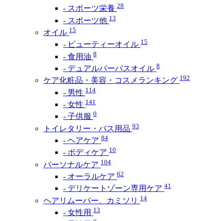
28
- スポーツ栄養
13
- スポーツ他
15
オイル
15
- ビューティーオイル
8
- 食用油
8
- デュアルパーパスオイル
192
ケア化粧品・美容・コスメランキング
114
- 男性
141
- 女性
0
- 子供服
93
トイレタリー・バス用品
84
- ヘアケア
10
- ボディケア
104
パーソナルケア
62
- オーラルケア
41
- デリケートゾーン専用ケア
14
ヘアリムーバー、カミソリ
13
- 女性用