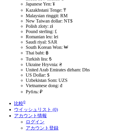
Japanese Yen: ¥
Kazakhstani Tenge: ₸
Malaysian ringgit: RM
New Taiwan dollar: NT$
Polish zloty: zł
Pound sterling: £
Romanian leu: lei
Saudi riyal: SAR
South Korean Won: ₩
Thai baht: ฿
Turkish lira: ₺
Ukraine Hryvnia: ₴
United Arab Emirates dirham: Dhs
US Dollar: $
Uzbekistan Som: UZS
Vietnamese dong: đ
Рубль: ₽
0
比較
ウイッシュリスト (0)
アカウント情報
ログイン
アカウント登録