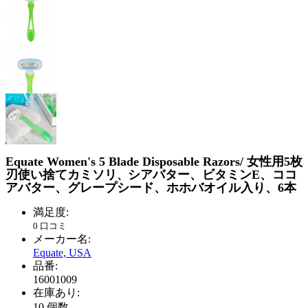
Equate Women's 5 Blade Disposable Razors/
女性用
5
枚
刃使い捨てカミソリ
シアバター、ビタミン
E
、ココ
、
アバター、グレープシード、ホホバオイル入り、
6
本
満足度:
0 口コミ
メーカー名:
Equate, USA
品番:
16001009
在庫あり:
10
個数