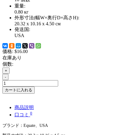
重量:
0.80
кг
外形寸法(幅W×奥行D×高さH):
20.32 x 10.16 x 4.50 см
発送国:
USA
価格:
$16.00
在庫あり
個数:
+
-
カートに入れる
商品説明
0
口コミ
ブランド：
Equate
、
USA