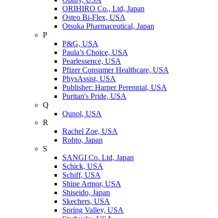
ORIHIRO Co., Ltd, Japan
Osteo Bi-Flex, USA
Otsuka Pharmaceutical, Japan
P
P&G, USA
Paula’s Choice, USA
Pearlessence, USA
Pfizer Consumer Healthcare, USA
PhysAssist, USA
Publisher: Harper Perennial, USA
Puritan's Pride, USA
Q
Qunol, USA
R
Rachel Zoe, USA
Rohto, Japan
S
SANGI Co. Ltd, Japan
Schick, USA
Schiff, USA
Shine Armor, USA
Shiseido, Japan
Skechers, USA
Spring Valley, USA