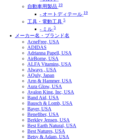
19
自動車用製品
19
- オートディテール
5
工具・電動工具
5
- ミル
メーカー名・ブランド名
AcneFree, USA
ADIDAS
Adrianna Papell, USA
AirBorne, USA
ALFA Vitamins, USA
Always , USA
AQuly, Japan
Arm & Hammer, USA
Aura Glow, USA
Avalon King, Inc, USA
Band Aid, USA
Bausch & Lomb, USA
Bayer, USA
Benefiber, USA
Berkley Jensen, USA
Best Earth Natural, USA
Best Natures, USA
Betsy & Adam, USA