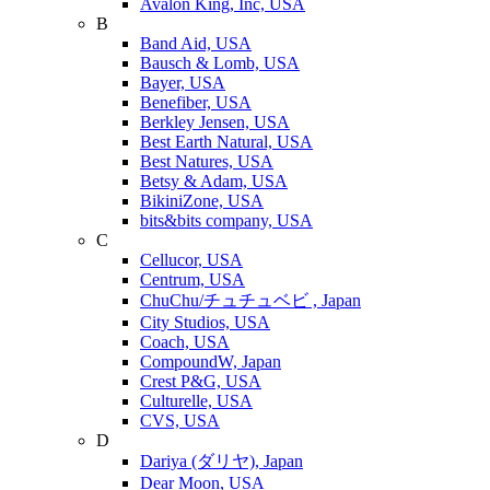
Avalon King, Inc, USA
B
Band Aid, USA
Bausch & Lomb, USA
Bayer, USA
Benefiber, USA
Berkley Jensen, USA
Best Earth Natural, USA
Best Natures, USA
Betsy & Adam, USA
BikiniZone, USA
bits&bits company, USA
C
Cellucor, USA
Centrum, USA
ChuChu/チュチュベビ , Japan
City Studios, USA
Coach, USA
CompoundW, Japan
Crest P&G, USA
Culturelle, USA
CVS, USA
D
Dariya (ダリヤ), Japan
Dear Moon, USA