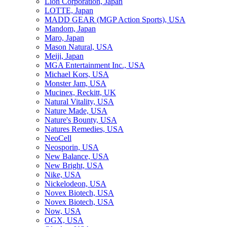
Lion Corporation, Japan
LOTTE, Japan
MADD GEAR (MGP Action Sports), USA
Mandom, Japan
Maro, Japan
Mason Natural, USA
Meiji, Japan
MGA Entertainment Inc., USA
Michael Kors, USA
Monster Jam, USA
Mucinex, Reckitt, UK
Natural Vitality, USA
Nature Made, USA
Nature's Bounty, USA
Natures Remedies, USA
NeoCell
Neosporin, USA
New Balance, USA
New Bright, USA
Nike, USA
Niсkelodeon, USA
Novex Biotech, USA
Novex Biotech, USA
Now, USA
OGX, USA