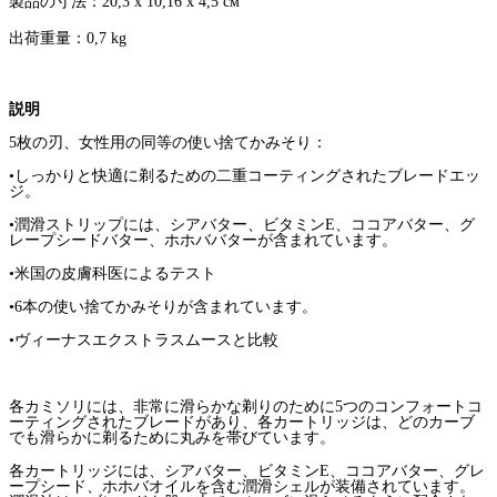
製品の寸法：
20,3 х 10,16 х 4,5
см
出荷重量：
0,7 kg
説明
5
枚の刃、
女性用の同等の使い捨てかみそり：
•しっかりと快適に剃るための二重コーティングされたブレードエッ
ジ。
•潤滑ストリップには、シアバター、ビタミン
E
、ココアバター、グ
レープシードバター、ホホババターが含まれています。
•米国の皮膚科医によるテスト
•6本
の使い捨てかみそりが含まれています。
•ヴィーナスエクストラスムースと比較
各カミソリには、非常に滑らかな剃りのために
5
つのコンフォートコ
ーティングされたブレードがあり、各カートリッジは、どのカーブ
でも滑らかに剃るために丸みを帯びています。
各カートリッジには、シアバター、ビタミン
E
、ココアバター、グレ
ープシード、ホホバオイルを含む潤滑シェルが装備されています。