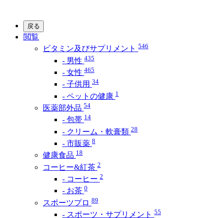
戻る
閲覧
546
ビタミン及びサプリメント
435
- 男性
465
- 女性
34
- 子供用
1
- ペットの健康
54
医薬部外品
14
- 包帯
28
- クリーム・軟膏類
8
- 市販薬
18
健康食品
2
コーヒー&紅茶
2
- コーヒー
0
- お茶
89
スポーツプロ
55
- スポーツ・サプリメント