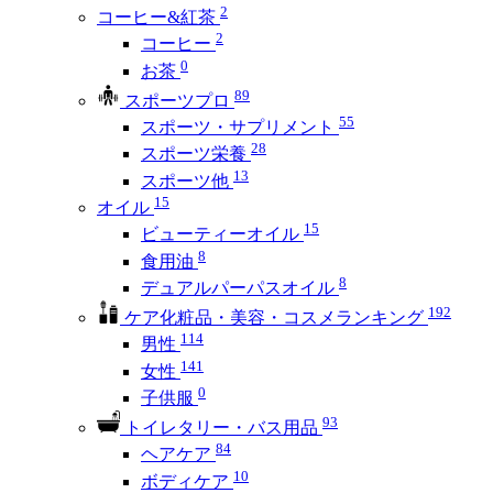
2
コーヒー&紅茶
2
コーヒー
0
お茶
89
スポーツプロ
55
スポーツ・サプリメント
28
スポーツ栄養
13
スポーツ他
15
オイル
15
ビューティーオイル
8
食用油
8
デュアルパーパスオイル
192
ケア化粧品・美容・コスメランキング
114
男性
141
女性
0
子供服
93
トイレタリー・バス用品
84
ヘアケア
10
ボディケア