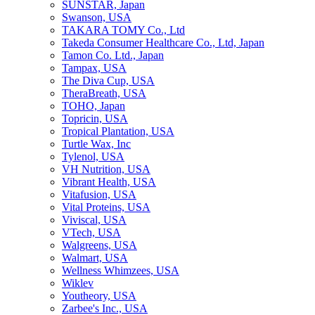
SUNSTAR, Japan
Swanson, USA
TAKARA TOMY Co., Ltd
Takeda Consumer Healthcare Co., Ltd, Japan
Tamon Co. Ltd., Japan
Tampax, USA
The Diva Cup, USA
TheraBreath, USA
TOHO, Japan
Topricin, USA
Tropical Plantation, USA
Turtle Wax, Inc
Tylenol, USA
VH Nutrition, USA
Vibrant Health, USA
Vitafusion, USA
Vital Proteins, USA
Viviscal, USA
VTech, USA
Walgreens, USA
Walmart, USA
Wellness Whimzees, USA
Wiklev
Youtheory, USA
Zarbee's Inc., USA