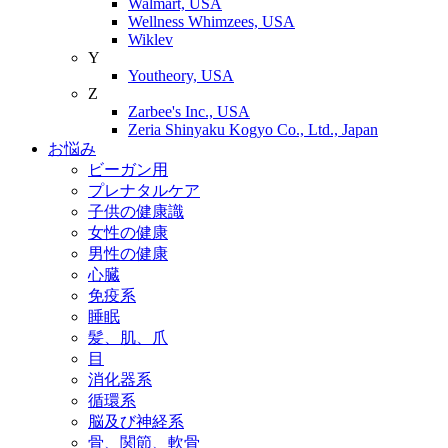
Walmart, USA
Wellness Whimzees, USA
Wiklev
Y
Youtheory, USA
Z
Zarbee's Inc., USA
Zeria Shinyaku Kogyo Co., Ltd., Japan
お悩み
ビーガン用
プレナタルケア
子供の健康識
女性の健康
男性の健康
心臓
免疫系
睡眠
髪、肌、爪
目
消化器系
循環系
脳及び神経系
骨、関節、軟骨