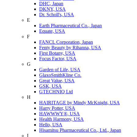
DHC, Japan
DKNY, USA
Dr. Scholl's, USA
E
Earth Pharmaceutical Co., Japan
Equate, USA
F
FANCL Corporation, Japan
Fenty Beauty by Rihanna, USA
First Botany, USA
Focus Factor, USA
G
Garden of Life, USA
GlaxoSmithKline Co.
Great Value, USA
GSK, USA
GTECHNIQ Ltd
H
HAIRITAGE by Mindy McKnight, USA
Harry Potter, USA
HAWWWY®, USA
Health Harmony, USA
Hello, USA
Hisamitsu Pharmaceutical Co., Ltd., Japan
I