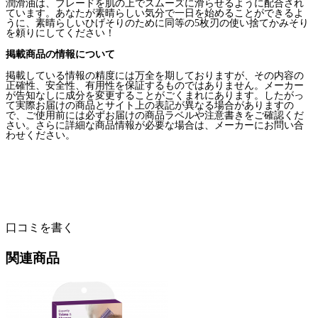
潤滑油は、ブレードを肌の上でスムーズに滑らせるように配合され
ています。あなたが素晴らしい気分で一日を始めることができるよ
うに、素晴らしいひげそりのために同等の
5
枚刃の使い捨てかみそり
を頼りにしてください！
掲載商品の情報について
掲載している情報の精度には万全を期しておりますが、その内容の
正確性、安全性、有用性を保証するものではありません。メーカー
が告知なしに成分を変更することがごくまれにあります。したがっ
て実際お届けの商品とサイト上の表記が異なる場合がありますの
で、ご使用前には必ずお届けの商品ラベルや注意書きをご確認くだ
さい。さらに詳細な商品情報が必要な場合は、メーカーにお問い合
わせください
。
口コミを書く
関連商品