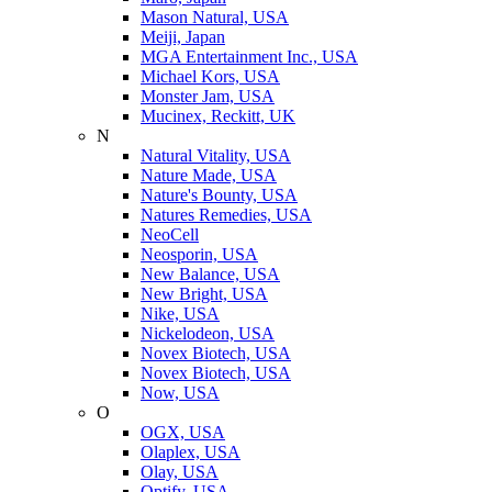
Mason Natural, USA
Meiji, Japan
MGA Entertainment Inc., USA
Michael Kors, USA
Monster Jam, USA
Mucinex, Reckitt, UK
N
Natural Vitality, USA
Nature Made, USA
Nature's Bounty, USA
Natures Remedies, USA
NeoCell
Neosporin, USA
New Balance, USA
New Bright, USA
Nike, USA
Niсkelodeon, USA
Novex Biotech, USA
Novex Biotech, USA
Now, USA
O
OGX, USA
Olaplex, USA
Olay, USA
Optify, USA