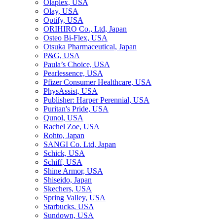
Olaplex, USA
Olay, USA
Optify, USA
ORIHIRO Co., Ltd, Japan
Osteo Bi-Flex, USA
Otsuka Pharmaceutical, Japan
P&G, USA
Paula’s Choice, USA
Pearlessence, USA
Pfizer Consumer Healthcare, USA
PhysAssist, USA
Publisher: Harper Perennial, USA
Puritan's Pride, USA
Qunol, USA
Rachel Zoe, USA
Rohto, Japan
SANGI Co. Ltd, Japan
Schick, USA
Schiff, USA
Shine Armor, USA
Shiseido, Japan
Skechers, USA
Spring Valley, USA
Starbucks, USA
Sundown, USA