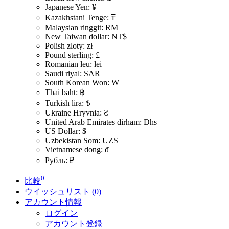
Japanese Yen: ¥
Kazakhstani Tenge: ₸
Malaysian ringgit: RM
New Taiwan dollar: NT$
Polish zloty: zł
Pound sterling: £
Romanian leu: lei
Saudi riyal: SAR
South Korean Won: ₩
Thai baht: ฿
Turkish lira: ₺
Ukraine Hryvnia: ₴
United Arab Emirates dirham: Dhs
US Dollar: $
Uzbekistan Som: UZS
Vietnamese dong: đ
Рубль: ₽
0
比較
ウイッシュリスト (0)
アカウント情報
ログイン
アカウント登録