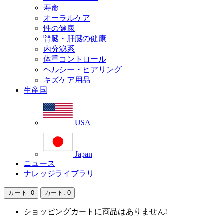
寿命
オーラルケア
性の健康
腎臓・肝臓の健康
内分泌系
体重コントロール
ヘルシー・ヒアリング
キズケア用品
生産国
USA
Japan
ニュース
ナレッジライブラリ
カート
: 0
カート
: 0
ショッピングカートに商品はありません!