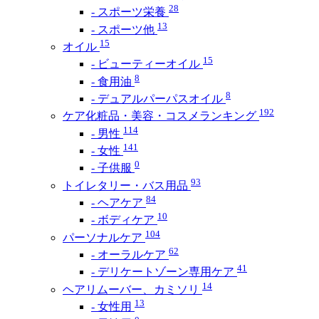
28
- スポーツ栄養
13
- スポーツ他
15
オイル
15
- ビューティーオイル
8
- 食用油
8
- デュアルパーパスオイル
192
ケア化粧品・美容・コスメランキング
114
- 男性
141
- 女性
0
- 子供服
93
トイレタリー・バス用品
84
- ヘアケア
10
- ボディケア
104
パーソナルケア
62
- オーラルケア
41
- デリケートゾーン専用ケア
14
ヘアリムーバー、カミソリ
13
- 女性用