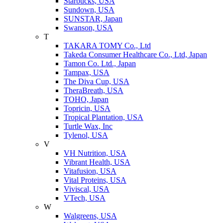
Starbucks, USA
Sundown, USA
SUNSTAR, Japan
Swanson, USA
T
TAKARA TOMY Co., Ltd
Takeda Consumer Healthcare Co., Ltd, Japan
Tamon Co. Ltd., Japan
Tampax, USA
The Diva Cup, USA
TheraBreath, USA
TOHO, Japan
Topricin, USA
Tropical Plantation, USA
Turtle Wax, Inc
Tylenol, USA
V
VH Nutrition, USA
Vibrant Health, USA
Vitafusion, USA
Vital Proteins, USA
Viviscal, USA
VTech, USA
W
Walgreens, USA