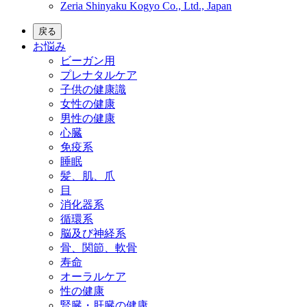
Zeria Shinyaku Kogyo Co., Ltd., Japan
戻る
お悩み
ビーガン用
プレナタルケア
子供の健康識
女性の健康
男性の健康
心臓
免疫系
睡眠
髪、肌、爪
目
消化器系
循環系
脳及び神経系
骨、関節、軟骨
寿命
オーラルケア
性の健康
腎臓・肝臓の健康