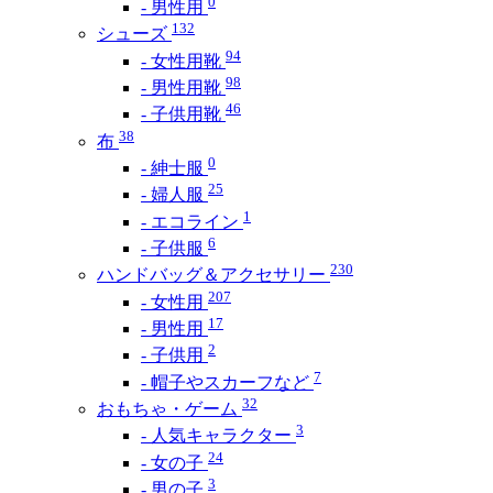
0
- 男性用
132
シューズ
94
- 女性用靴
98
- 男性用靴
46
- 子供用靴
38
布
0
- 紳士服
25
- 婦人服
1
- エコライン
6
- 子供服
230
ハンドバッグ＆アクセサリー
207
- 女性用
17
- 男性用
2
- 子供用
7
- 帽子やスカーフなど
32
おもちゃ・ゲーム
3
- 人気キャラクター
24
- 女の子
3
- 男の子