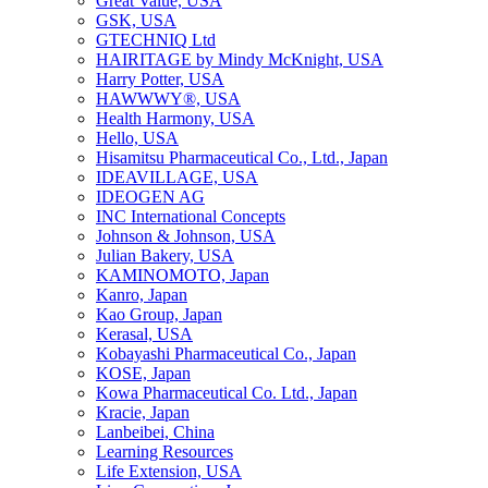
Great Value, USA
GSK, USA
GTECHNIQ Ltd
HAIRITAGE by Mindy McKnight, USA
Harry Potter, USA
HAWWWY®, USA
Health Harmony, USA
Hello, USA
Hisamitsu Pharmaceutical Co., Ltd., Japan
IDEAVILLAGE, USA
IDEOGEN AG
INC International Concepts
Johnson & Johnson, USA
Julian Bakery, USA
KAMINOMOTO, Japan
Kanro, Japan
Kao Group, Japan
Kerasal, USA
Kobayashi Pharmaceutical Co., Japan
KOSE, Japan
Kowa Pharmaceutical Co. Ltd., Japan
Kracie, Japan
Lanbeibei, China
Learning Resources
Life Extension, USA