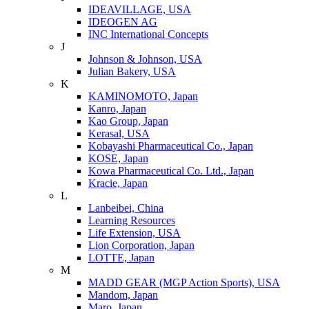
IDEAVILLAGE, USA
IDEOGEN AG
INC International Concepts
J
Johnson & Johnson, USA
Julian Bakery, USA
K
KAMINOMOTO, Japan
Kanro, Japan
Kao Group, Japan
Kerasal, USA
Kobayashi Pharmaceutical Co., Japan
KOSE, Japan
Kowa Pharmaceutical Co. Ltd., Japan
Kracie, Japan
L
Lanbeibei, China
Learning Resources
Life Extension, USA
Lion Corporation, Japan
LOTTE, Japan
M
MADD GEAR (MGP Action Sports), USA
Mandom, Japan
Maro, Japan