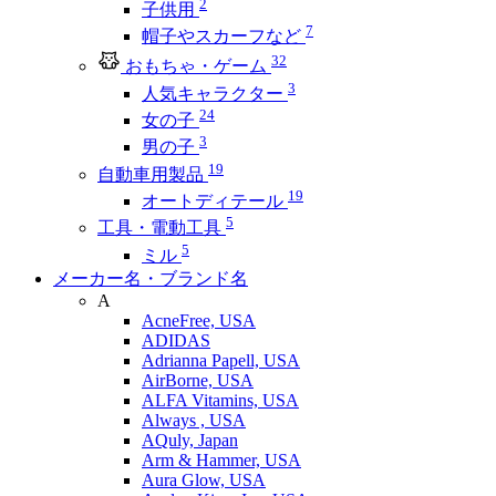
2
子供用
7
帽子やスカーフなど
32
おもちゃ・ゲーム
3
人気キャラクター
24
女の子
3
男の子
19
自動車用製品
19
オートディテール
5
工具・電動工具
5
ミル
メーカー名・ブランド名
A
AcneFree, USA
ADIDAS
Adrianna Papell, USA
AirBorne, USA
ALFA Vitamins, USA
Always , USA
AQuly, Japan
Arm & Hammer, USA
Aura Glow, USA