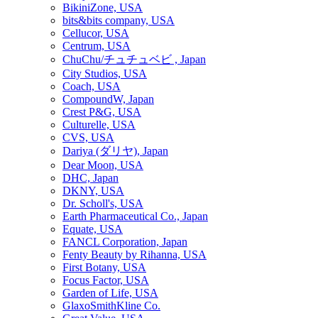
BikiniZone, USA
bits&bits company, USA
Cellucor, USA
Centrum, USA
ChuChu/チュチュベビ , Japan
City Studios, USA
Coach, USA
CompoundW, Japan
Crest P&G, USA
Culturelle, USA
CVS, USA
Dariya (ダリヤ), Japan
Dear Moon, USA
DHC, Japan
DKNY, USA
Dr. Scholl's, USA
Earth Pharmaceutical Co., Japan
Equate, USA
FANCL Corporation, Japan
Fenty Beauty by Rihanna, USA
First Botany, USA
Focus Factor, USA
Garden of Life, USA
GlaxoSmithKline Co.