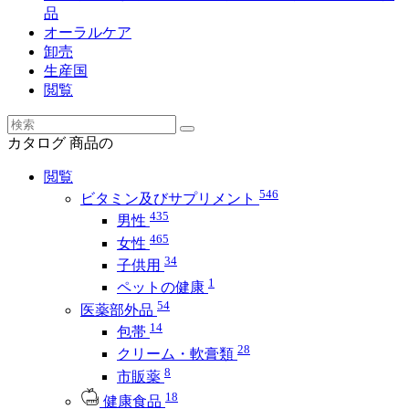
品
オーラルケア
卸売
生産国
閲覧
カタログ
商品の
閲覧
546
ビタミン及びサプリメント
435
男性
465
女性
34
子供用
1
ペットの健康
54
医薬部外品
14
包帯
28
クリーム・軟膏類
8
市販薬
18
健康食品