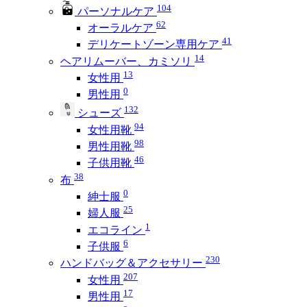
104
パーソナルケア
62
オーラルケア
41
デリケートゾーン専用ケア
14
ヘアリムーバー、カミソリ
13
女性用
0
男性用
132
シューズ
94
女性用靴
98
男性用靴
46
子供用靴
38
布
0
紳士服
25
婦人服
1
エコライン
6
子供服
230
ハンドバッグ＆アクセサリー
207
女性用
17
男性用