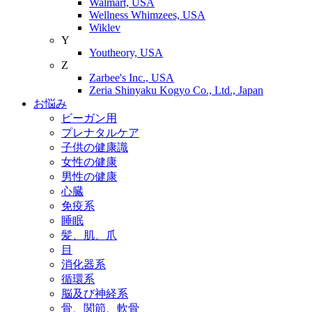
Walmart, USA
Wellness Whimzees, USA
Wiklev
Y
Youtheory, USA
Z
Zarbee's Inc., USA
Zeria Shinyaku Kogyo Co., Ltd., Japan
お悩み
ビーガン用
プレナタルケア
子供の健康識
女性の健康
男性の健康
心臓
免疫系
睡眠
髪、肌、爪
目
消化器系
循環系
脳及び神経系
骨、関節、軟骨