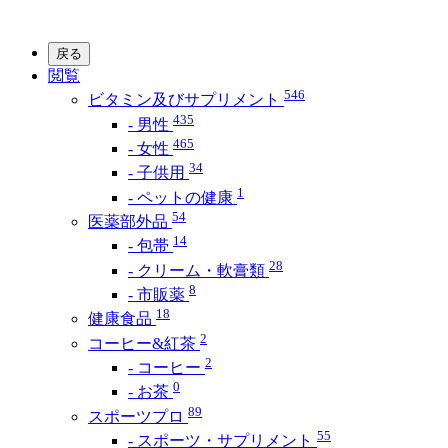
戻る
閲覧
546
ビタミン及びサプリメント
435
- 男性
465
- 女性
34
- 子供用
1
- ペットの健康
54
医薬部外品
14
- 包帯
28
- クリーム・軟膏類
8
- 市販薬
18
健康食品
2
コーヒー&紅茶
2
- コーヒー
0
- お茶
89
スポーツプロ
55
- スポーツ・サプリメント