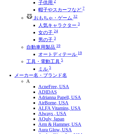
2
子供用
7
帽子やスカーフなど
32
おもちゃ・ゲーム
3
人気キャラクター
24
女の子
3
男の子
19
自動車用製品
19
オートディテール
5
工具・電動工具
5
ミル
メーカー名・ブランド名
A
AcneFree, USA
ADIDAS
Adrianna Papell, USA
AirBorne, USA
ALFA Vitamins, USA
Always , USA
AQuly, Japan
Arm & Hammer, USA
Aura Glow, USA