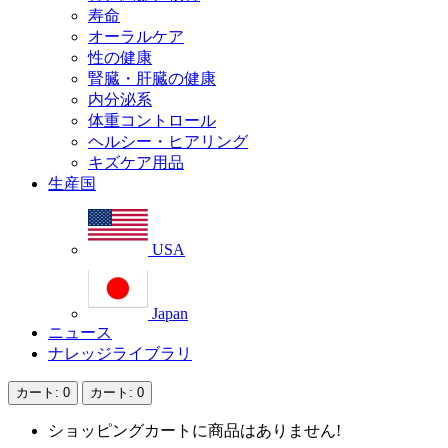
寿命
オーラルケア
性の健康
腎臓・肝臓の健康
内分泌系
体重コントロール
ヘルシー・ヒアリング
キズケア用品
生産国
USA
Japan
ニュース
ナレッジライブラリ
カート
: 0
カート
: 0
ショッピングカートに商品はありません!