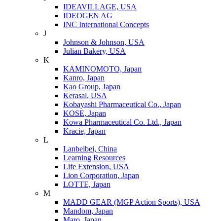
IDEAVILLAGE, USA
IDEOGEN AG
INC International Concepts
J
Johnson & Johnson, USA
Julian Bakery, USA
K
KAMINOMOTO, Japan
Kanro, Japan
Kao Group, Japan
Kerasal, USA
Kobayashi Pharmaceutical Co., Japan
KOSE, Japan
Kowa Pharmaceutical Co. Ltd., Japan
Kracie, Japan
L
Lanbeibei, China
Learning Resources
Life Extension, USA
Lion Corporation, Japan
LOTTE, Japan
M
MADD GEAR (MGP Action Sports), USA
Mandom, Japan
Maro, Japan