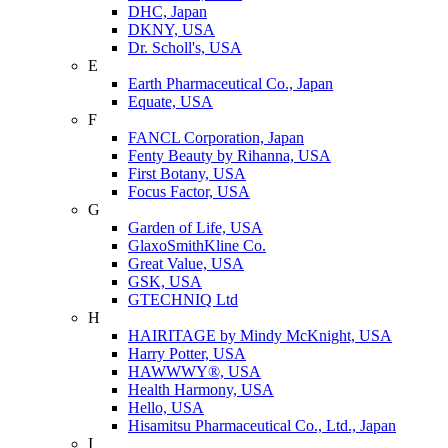
DHC, Japan
DKNY, USA
Dr. Scholl's, USA
E
Earth Pharmaceutical Co., Japan
Equate, USA
F
FANCL Corporation, Japan
Fenty Beauty by Rihanna, USA
First Botany, USA
Focus Factor, USA
G
Garden of Life, USA
GlaxoSmithKline Co.
Great Value, USA
GSK, USA
GTECHNIQ Ltd
H
HAIRITAGE by Mindy McKnight, USA
Harry Potter, USA
HAWWWY®, USA
Health Harmony, USA
Hello, USA
Hisamitsu Pharmaceutical Co., Ltd., Japan
I