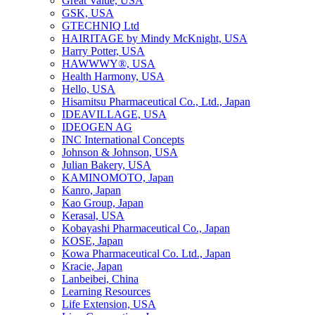
Great Value, USA
GSK, USA
GTECHNIQ Ltd
HAIRITAGE by Mindy McKnight, USA
Harry Potter, USA
HAWWWY®, USA
Health Harmony, USA
Hello, USA
Hisamitsu Pharmaceutical Co., Ltd., Japan
IDEAVILLAGE, USA
IDEOGEN AG
INC International Concepts
Johnson & Johnson, USA
Julian Bakery, USA
KAMINOMOTO, Japan
Kanro, Japan
Kao Group, Japan
Kerasal, USA
Kobayashi Pharmaceutical Co., Japan
KOSE, Japan
Kowa Pharmaceutical Co. Ltd., Japan
Kracie, Japan
Lanbeibei, China
Learning Resources
Life Extension, USA