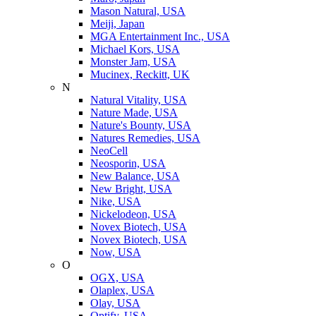
Mason Natural, USA
Meiji, Japan
MGA Entertainment Inc., USA
Michael Kors, USA
Monster Jam, USA
Mucinex, Reckitt, UK
N
Natural Vitality, USA
Nature Made, USA
Nature's Bounty, USA
Natures Remedies, USA
NeoCell
Neosporin, USA
New Balance, USA
New Bright, USA
Nike, USA
Niсkelodeon, USA
Novex Biotech, USA
Novex Biotech, USA
Now, USA
O
OGX, USA
Olaplex, USA
Olay, USA
Optify, USA