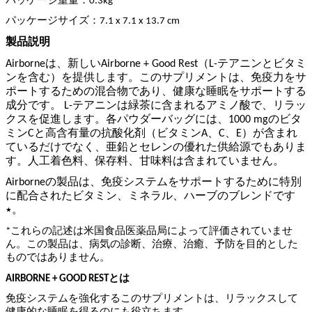
パッケージ重量：0.3kg
パッケージサイズ：7.1 x 7.1 x 13.7 cm
製品説明
Airborneは、新しいAirborne + Good Rest（L-テアニンとビタミ
ンを含む）を提供します。このサプリメントは、免疫力をサ
ポートするための混合物であり、健康な睡眠をサポートする
成分です。 L-テアニンは緑茶に含まれるアミノ酸で、リラッ
クスを促進します。各パウダーバッグには、1000 mgのビタ
ミンCと高含有量の抗酸化剤（ビタミンA、C、E）が含まれ
ているだけでなく、亜鉛とセレンの優れた供給源でもありま
す。人工着色料、保存料、甘味料は含まれていません。
Airborneの製品は、免疫システムをサポートするために特別
に配合されたビタミン、ミネラル、ハーブのブレンドです
٭。
*これらの記述は米国食品医薬品局によって評価されていませ
ん。この製品は、病気の診断、治療、治癒、予防を目的とした
ものではありません。
AIRBORNE + GOOD RESTとは
免疫システムを強化するこのサプリメントは、リラックスして