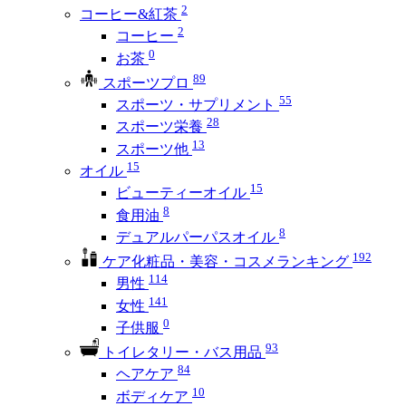
2
コーヒー&紅茶
2
コーヒー
0
お茶
89
スポーツプロ
55
スポーツ・サプリメント
28
スポーツ栄養
13
スポーツ他
15
オイル
15
ビューティーオイル
8
食用油
8
デュアルパーパスオイル
192
ケア化粧品・美容・コスメランキング
114
男性
141
女性
0
子供服
93
トイレタリー・バス用品
84
ヘアケア
10
ボディケア