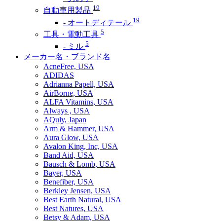
19
自動車用製品
19
- オートディテール
5
工具・電動工具
5
- ミル
メーカー名・ブランド名
AcneFree, USA
ADIDAS
Adrianna Papell, USA
AirBorne, USA
ALFA Vitamins, USA
Always , USA
AQuly, Japan
Arm & Hammer, USA
Aura Glow, USA
Avalon King, Inc, USA
Band Aid, USA
Bausch & Lomb, USA
Bayer, USA
Benefiber, USA
Berkley Jensen, USA
Best Earth Natural, USA
Best Natures, USA
Betsy & Adam, USA