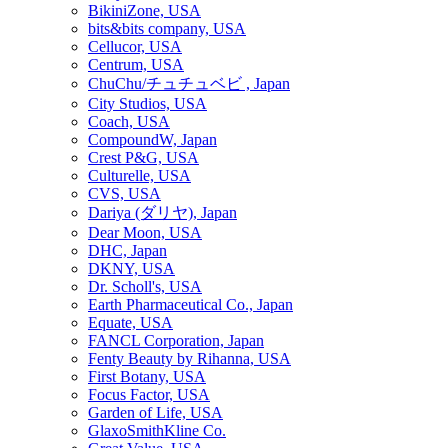
BikiniZone, USA
bits&bits company, USA
Cellucor, USA
Centrum, USA
ChuChu/チュチュベビ , Japan
City Studios, USA
Coach, USA
CompoundW, Japan
Crest P&G, USA
Culturelle, USA
CVS, USA
Dariya (ダリヤ), Japan
Dear Moon, USA
DHC, Japan
DKNY, USA
Dr. Scholl's, USA
Earth Pharmaceutical Co., Japan
Equate, USA
FANCL Corporation, Japan
Fenty Beauty by Rihanna, USA
First Botany, USA
Focus Factor, USA
Garden of Life, USA
GlaxoSmithKline Co.