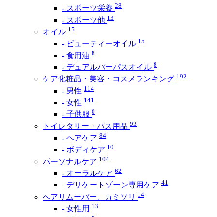
28
- スポーツ栄養
13
- スポーツ他
15
オイル
15
- ビューティーオイル
8
- 食用油
8
- デュアルパーパスオイル
192
ケア化粧品・美容・コスメランキング
114
- 男性
141
- 女性
0
- 子供服
93
トイレタリー・バス用品
84
- ヘアケア
10
- ボディケア
104
パーソナルケア
62
- オーラルケア
41
- デリケートゾーン専用ケア
14
ヘアリムーバー、カミソリ
13
- 女性用