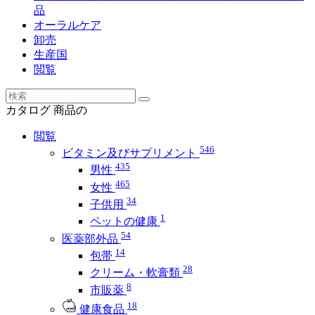
品
オーラルケア
卸売
生産国
閲覧
カタログ
商品の
閲覧
546
ビタミン及びサプリメント
435
男性
465
女性
34
子供用
1
ペットの健康
54
医薬部外品
14
包帯
28
クリーム・軟膏類
8
市販薬
18
健康食品