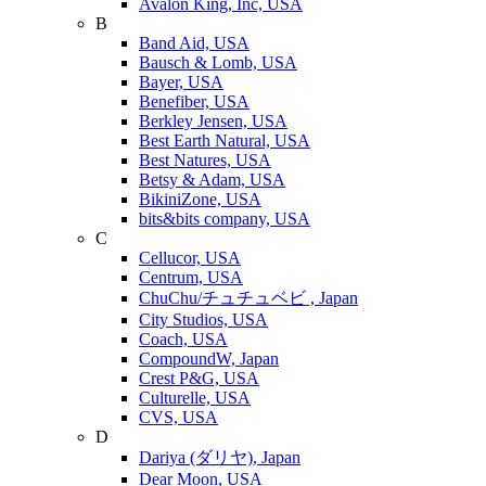
Avalon King, Inc, USA
B
Band Aid, USA
Bausch & Lomb, USA
Bayer, USA
Benefiber, USA
Berkley Jensen, USA
Best Earth Natural, USA
Best Natures, USA
Betsy & Adam, USA
BikiniZone, USA
bits&bits company, USA
C
Cellucor, USA
Centrum, USA
ChuChu/チュチュベビ , Japan
City Studios, USA
Coach, USA
CompoundW, Japan
Crest P&G, USA
Culturelle, USA
CVS, USA
D
Dariya (ダリヤ), Japan
Dear Moon, USA