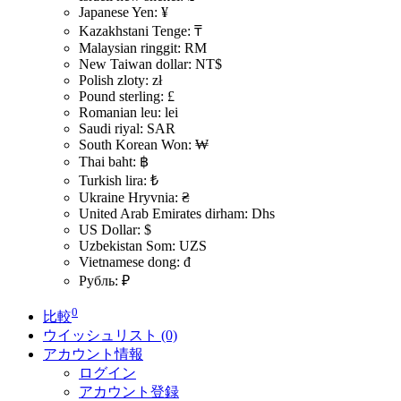
Japanese Yen: ¥
Kazakhstani Tenge: ₸
Malaysian ringgit: RM
New Taiwan dollar: NT$
Polish zloty: zł
Pound sterling: £
Romanian leu: lei
Saudi riyal: SAR
South Korean Won: ₩
Thai baht: ฿
Turkish lira: ₺
Ukraine Hryvnia: ₴
United Arab Emirates dirham: Dhs
US Dollar: $
Uzbekistan Som: UZS
Vietnamese dong: đ
Рубль: ₽
0
比較
ウイッシュリスト (0)
アカウント情報
ログイン
アカウント登録