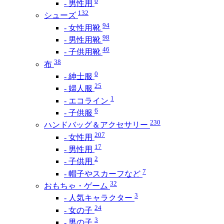
0
- 男性用
132
シューズ
94
- 女性用靴
98
- 男性用靴
46
- 子供用靴
38
布
0
- 紳士服
25
- 婦人服
1
- エコライン
6
- 子供服
230
ハンドバッグ＆アクセサリー
207
- 女性用
17
- 男性用
2
- 子供用
7
- 帽子やスカーフなど
32
おもちゃ・ゲーム
3
- 人気キャラクター
24
- 女の子
3
- 男の子