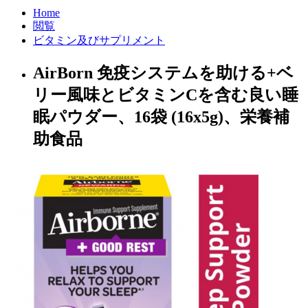
Home
閲覧
ビタミン及びサプリメント
AirBorn 免疫システムを助ける+ベ
リー風味とビタミンCを含む良い睡
眠パウダー、16袋 (16х5g)、栄養補
助食品