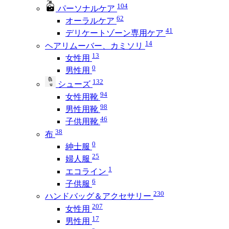
104
パーソナルケア
62
オーラルケア
41
デリケートゾーン専用ケア
14
ヘアリムーバー、カミソリ
13
女性用
0
男性用
132
シューズ
94
女性用靴
98
男性用靴
46
子供用靴
38
布
0
紳士服
25
婦人服
1
エコライン
6
子供服
230
ハンドバッグ＆アクセサリー
207
女性用
17
男性用