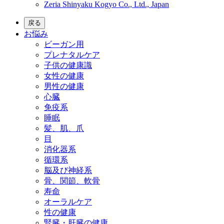
Zeria Shinyaku Kogyo Co., Ltd., Japan
戻る
お悩み
ビーガン用
プレナタルケア
子供の健康識
女性の健康
男性の健康
心臓
免疫系
睡眠
髪、肌、爪
目
消化器系
循環系
脳及び神経系
骨、関節、軟骨
寿命
オーラルケア
性の健康
腎臓・肝臓の健康