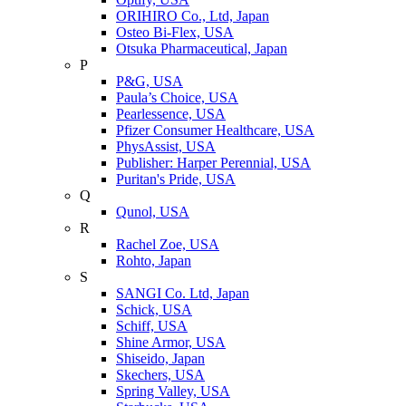
ORIHIRO Co., Ltd, Japan
Osteo Bi-Flex, USA
Otsuka Pharmaceutical, Japan
P
P&G, USA
Paula’s Choice, USA
Pearlessence, USA
Pfizer Consumer Healthcare, USA
PhysAssist, USA
Publisher: Harper Perennial, USA
Puritan's Pride, USA
Q
Qunol, USA
R
Rachel Zoe, USA
Rohto, Japan
S
SANGI Co. Ltd, Japan
Schick, USA
Schiff, USA
Shine Armor, USA
Shiseido, Japan
Skechers, USA
Spring Valley, USA