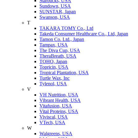
Starbucks, USA
Sundown, USA
SUNSTAR, Japan
Swanson, USA
T
TAKARA TOMY Co., Ltd
Takeda Consumer Healthcare Co., Ltd, Japan
Tamon Co. Ltd., Japan
Tampax, USA
The Diva Cup, USA
TheraBreath, USA
TOHO, Japan
Topricin, USA
Tropical Plantation, USA
Turtle Wax, Inc
Tylenol, USA
V
VH Nutrition, USA
Vibrant Health, USA
Vitafusion, USA
Vital Proteins, USA
Viviscal, USA
VTech, USA
W
Walgreens, USA