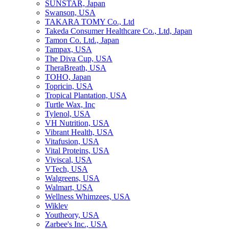
SUNSTAR, Japan
Swanson, USA
TAKARA TOMY Co., Ltd
Takeda Consumer Healthcare Co., Ltd, Japan
Tamon Co. Ltd., Japan
Tampax, USA
The Diva Cup, USA
TheraBreath, USA
TOHO, Japan
Topricin, USA
Tropical Plantation, USA
Turtle Wax, Inc
Tylenol, USA
VH Nutrition, USA
Vibrant Health, USA
Vitafusion, USA
Vital Proteins, USA
Viviscal, USA
VTech, USA
Walgreens, USA
Walmart, USA
Wellness Whimzees, USA
Wiklev
Youtheory, USA
Zarbee's Inc., USA