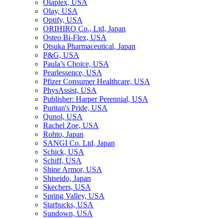
Olaplex, USA
Olay, USA
Optify, USA
ORIHIRO Co., Ltd, Japan
Osteo Bi-Flex, USA
Otsuka Pharmaceutical, Japan
P&G, USA
Paula’s Choice, USA
Pearlessence, USA
Pfizer Consumer Healthcare, USA
PhysAssist, USA
Publisher: Harper Perennial, USA
Puritan's Pride, USA
Qunol, USA
Rachel Zoe, USA
Rohto, Japan
SANGI Co. Ltd, Japan
Schick, USA
Schiff, USA
Shine Armor, USA
Shiseido, Japan
Skechers, USA
Spring Valley, USA
Starbucks, USA
Sundown, USA