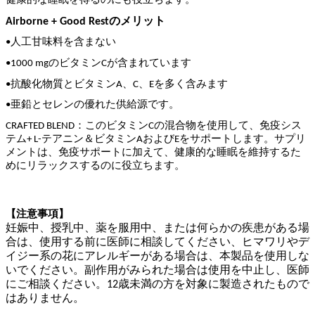
健康的な睡眠を得るのにも役立ちます。
Airborne + Good Restのメリット
•人工甘味料を含まない
•1000 mgのビタミンCが含まれています
•抗酸化物質とビタミンA、C、Eを多く含みます
•亜鉛とセレンの優れた供給源です。
CRAFTED BLEND：このビタミンCの混合物を使用して、免疫シス
テム+ L-テアニン＆ビタミンAおよびEをサポートします。サプリ
メントは、免疫サポートに加えて、健康的な睡眠を維持するた
めにリラックスするのに役立ちます。
【注意事項】
妊娠中、授乳中、薬を服用中、または何らかの疾患がある場
合は、使用する前に医師に相談してください、ヒマワリやデ
イジー系の花にアレルギーがある場合は、本製品を使用しな
いでください。副作用がみられた場合は使用を中止し、医師
にご相談ください。12歳未満の方を対象に製造されたもので
はありません。