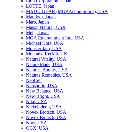
Lion Corporation, Japan
LOTTE, Japan
MADD GEAR (MGP Action Sports), USA
Mandom, Japan
Maro, Japan
Mason Natural, USA
Meiji, Japan
MGA Entertainment Inc., USA
Michael Kors, USA
Monster Jam, USA
Mucinex, Reckitt, UK
Natural Vitality, USA
Nature Made, USA
Nature's Bounty, USA
Natures Remedies, USA
NeoCell
Neosporin, USA
New Balance, USA
New Bright, USA
Nike, USA
Niсkelodeon, USA
Novex Biotech, USA
Novex Biotech, USA
Now, USA
OGX, USA