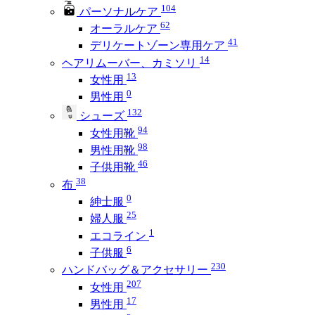
104
パーソナルケア
62
オーラルケア
41
デリケートゾーン専用ケア
14
ヘアリムーバー、カミソリ
13
女性用
0
男性用
132
シューズ
94
女性用靴
98
男性用靴
46
子供用靴
38
布
0
紳士服
25
婦人服
1
エコライン
6
子供服
230
ハンドバッグ＆アクセサリー
207
女性用
17
男性用