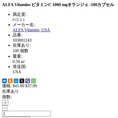
ALFA Vitamins ビタミンC 1000 mgオランジェ -100カプセル
満足度:
0 口コミ
メーカー名:
ALFA Vitamins, USA
品番:
103001243
在庫あり:
100
個数
重量:
0.50
кг
発送国:
USA
価格:
$41.80
$37.99
在庫あり
個数:
+
-