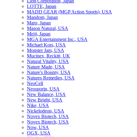
Lion Corporation, Japan
LOTTE, Japan
MADD GEAR (MGP Action Sports), USA
Mandom, Japan
Maro, Japan
Mason Natural, USA
Meiji, Japan
MGA Entertainment Inc., USA
Michael Kors, USA
Monster Jam, USA
Mucinex, Reckitt, UK
Natural Vitality, USA
Nature Made, USA
Nature's Bounty, USA
Natures Remedies, USA
NeoCell
Neosporin, USA
New Balance, USA
New Bright, USA
Nike, USA
Niсkelodeon, USA
Novex Biotech, USA
Novex Biotech, USA
Now, USA
OGX, USA