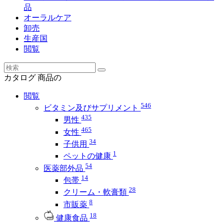
品
オーラルケア
卸売
生産国
閲覧
カタログ
商品の
閲覧
546
ビタミン及びサプリメント
435
男性
465
女性
34
子供用
1
ペットの健康
54
医薬部外品
14
包帯
28
クリーム・軟膏類
8
市販薬
18
健康食品