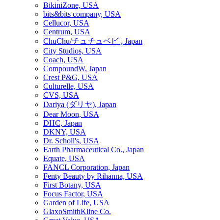
BikiniZone, USA
bits&bits company, USA
Cellucor, USA
Centrum, USA
ChuChu/チュチュベビ , Japan
City Studios, USA
Coach, USA
CompoundW, Japan
Crest P&G, USA
Culturelle, USA
CVS, USA
Dariya (ダリヤ), Japan
Dear Moon, USA
DHC, Japan
DKNY, USA
Dr. Scholl's, USA
Earth Pharmaceutical Co., Japan
Equate, USA
FANCL Corporation, Japan
Fenty Beauty by Rihanna, USA
First Botany, USA
Focus Factor, USA
Garden of Life, USA
GlaxoSmithKline Co.