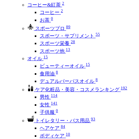
2
コーヒー&紅茶
2
コーヒー
0
お茶
89
スポーツプロ
55
スポーツ・サプリメント
28
スポーツ栄養
13
スポーツ他
15
オイル
15
ビューティーオイル
8
食用油
8
デュアルパーパスオイル
192
ケア化粧品・美容・コスメランキング
114
男性
141
女性
0
子供服
93
トイレタリー・バス用品
84
ヘアケア
10
ボディケア