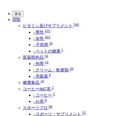
戻る
閲覧
546
ビタミン及びサプリメント
435
- 男性
465
- 女性
34
- 子供用
1
- ペットの健康
54
医薬部外品
14
- 包帯
28
- クリーム・軟膏類
8
- 市販薬
18
健康食品
2
コーヒー&紅茶
2
- コーヒー
0
- お茶
89
スポーツプロ
55
- スポーツ・サプリメント