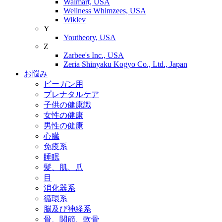
Walmart, USA
Wellness Whimzees, USA
Wiklev
Y
Youtheory, USA
Z
Zarbee's Inc., USA
Zeria Shinyaku Kogyo Co., Ltd., Japan
お悩み
ビーガン用
プレナタルケア
子供の健康識
女性の健康
男性の健康
心臓
免疫系
睡眠
髪、肌、爪
目
消化器系
循環系
脳及び神経系
骨、関節、軟骨