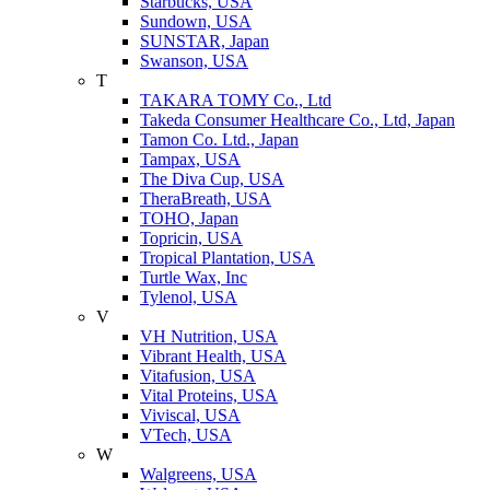
Starbucks, USA
Sundown, USA
SUNSTAR, Japan
Swanson, USA
T
TAKARA TOMY Co., Ltd
Takeda Consumer Healthcare Co., Ltd, Japan
Tamon Co. Ltd., Japan
Tampax, USA
The Diva Cup, USA
TheraBreath, USA
TOHO, Japan
Topricin, USA
Tropical Plantation, USA
Turtle Wax, Inc
Tylenol, USA
V
VH Nutrition, USA
Vibrant Health, USA
Vitafusion, USA
Vital Proteins, USA
Viviscal, USA
VTech, USA
W
Walgreens, USA