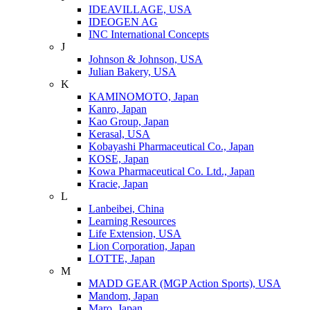
IDEAVILLAGE, USA
IDEOGEN AG
INC International Concepts
J
Johnson & Johnson, USA
Julian Bakery, USA
K
KAMINOMOTO, Japan
Kanro, Japan
Kao Group, Japan
Kerasal, USA
Kobayashi Pharmaceutical Co., Japan
KOSE, Japan
Kowa Pharmaceutical Co. Ltd., Japan
Kracie, Japan
L
Lanbeibei, China
Learning Resources
Life Extension, USA
Lion Corporation, Japan
LOTTE, Japan
M
MADD GEAR (MGP Action Sports), USA
Mandom, Japan
Maro, Japan