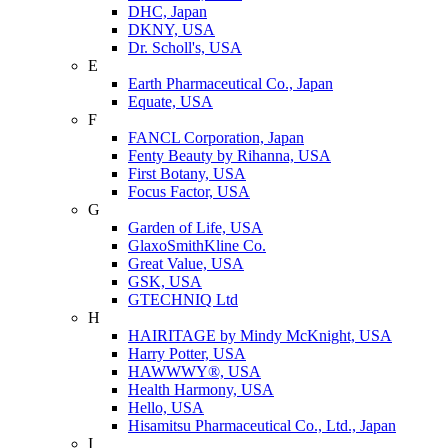
DHC, Japan
DKNY, USA
Dr. Scholl's, USA
E
Earth Pharmaceutical Co., Japan
Equate, USA
F
FANCL Corporation, Japan
Fenty Beauty by Rihanna, USA
First Botany, USA
Focus Factor, USA
G
Garden of Life, USA
GlaxoSmithKline Co.
Great Value, USA
GSK, USA
GTECHNIQ Ltd
H
HAIRITAGE by Mindy McKnight, USA
Harry Potter, USA
HAWWWY®, USA
Health Harmony, USA
Hello, USA
Hisamitsu Pharmaceutical Co., Ltd., Japan
I