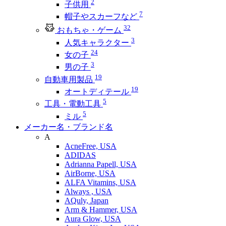
2
子供用
7
帽子やスカーフなど
32
おもちゃ・ゲーム
3
人気キャラクター
24
女の子
3
男の子
19
自動車用製品
19
オートディテール
5
工具・電動工具
5
ミル
メーカー名・ブランド名
A
AcneFree, USA
ADIDAS
Adrianna Papell, USA
AirBorne, USA
ALFA Vitamins, USA
Always , USA
AQuly, Japan
Arm & Hammer, USA
Aura Glow, USA