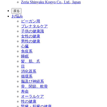
Zeria Shinyaku Kogyo Co., Ltd., Japan
戻る
お悩み
ビーガン用
プレナタルケア
子供の健康識
女性の健康
男性の健康
心臓
免疫系
睡眠
髪、肌、爪
目
消化器系
循環系
脳及び神経系
骨、関節、軟骨
寿命
オーラルケア
性の健康
腎臓・肝臓の健康