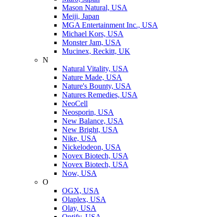
Mason Natural, USA
Meiji, Japan
MGA Entertainment Inc., USA
Michael Kors, USA
Monster Jam, USA
Mucinex, Reckitt, UK
N
Natural Vitality, USA
Nature Made, USA
Nature's Bounty, USA
Natures Remedies, USA
NeoCell
Neosporin, USA
New Balance, USA
New Bright, USA
Nike, USA
Niсkelodeon, USA
Novex Biotech, USA
Novex Biotech, USA
Now, USA
O
OGX, USA
Olaplex, USA
Olay, USA
Optify, USA