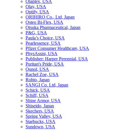
Olaplex, USA
Olay, USA
Optify, USA
ORIHIRO Co., Ltd, Japan
Osteo Bi-Flex, USA
Otsuka Pharmaceutical, Japan
P&G, USA
Paula’s Choice, USA
Pearlessence, USA
Pfizer Consumer Healthcare, USA
PhysAssist, USA
Publisher: Harper Perennial, USA
Puritan's Pride, USA
Qunol, USA
Rachel Zoe, USA
Rohto, Japan
SANGI Co. Ltd, Japan
Schick, USA
Schiff, USA
Shine Armor, USA
Shiseido, Japan
Skechers, USA
Spring Valley, USA
Starbucks, USA
Sundown, USA