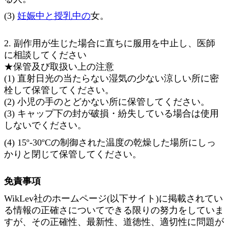
(3)
妊娠中と授乳中の
女。
2
. 副作用が生じた場合に直ちに服用を中止し、医師
に相談してください
★保管及び取扱い上の注意
(1) 直射日光の当たらない湿気の少ない涼しい所に密
栓して保管してください。
(2) 小児の手のとどかない所に保管してください。
(3) キャップ下の封が破損・紛失している場合は使用
しないでください
。
(4) 15º-30ºCの制御された温度の乾燥した場所にしっ
かりと閉じて保管してください。
免責事項
WikLev社のホームページ(以下サイト)に掲載されてい
る情報の正確さについてできる限りの努力をしていま
すが、その正確性、最新性、道徳性、適切性に問題が