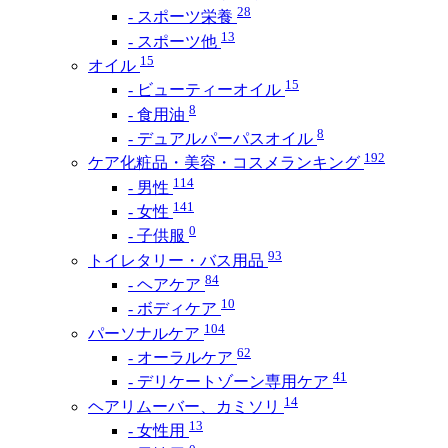
28
- スポーツ栄養
13
- スポーツ他
15
オイル
15
- ビューティーオイル
8
- 食用油
8
- デュアルパーパスオイル
192
ケア化粧品・美容・コスメランキング
114
- 男性
141
- 女性
0
- 子供服
93
トイレタリー・バス用品
84
- ヘアケア
10
- ボディケア
104
パーソナルケア
62
- オーラルケア
41
- デリケートゾーン専用ケア
14
ヘアリムーバー、カミソリ
13
- 女性用