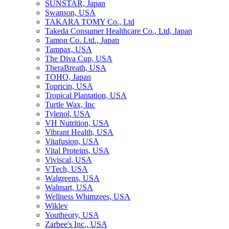
SUNSTAR, Japan
Swanson, USA
TAKARA TOMY Co., Ltd
Takeda Consumer Healthcare Co., Ltd, Japan
Tamon Co. Ltd., Japan
Tampax, USA
The Diva Cup, USA
TheraBreath, USA
TOHO, Japan
Topricin, USA
Tropical Plantation, USA
Turtle Wax, Inc
Tylenol, USA
VH Nutrition, USA
Vibrant Health, USA
Vitafusion, USA
Vital Proteins, USA
Viviscal, USA
VTech, USA
Walgreens, USA
Walmart, USA
Wellness Whimzees, USA
Wiklev
Youtheory, USA
Zarbee's Inc., USA