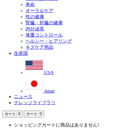
寿命
オーラルケア
性の健康
腎臓・肝臓の健康
内分泌系
体重コントロール
ヘルシー・ヒアリング
キズケア用品
生産国
USA
Japan
ニュース
ナレッジライブラリ
カート
: 0
カート
: 0
ショッピングカートに商品はありません!