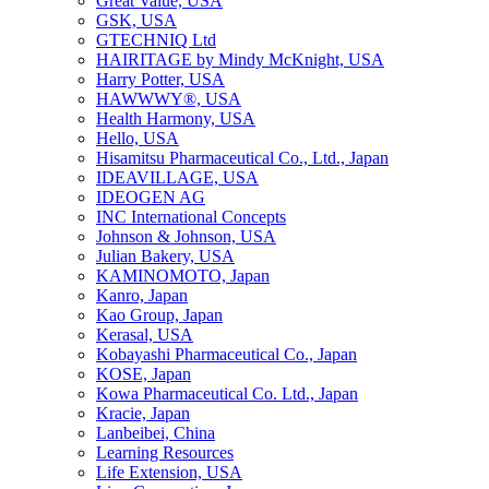
Great Value, USA
GSK, USA
GTECHNIQ Ltd
HAIRITAGE by Mindy McKnight, USA
Harry Potter, USA
HAWWWY®, USA
Health Harmony, USA
Hello, USA
Hisamitsu Pharmaceutical Co., Ltd., Japan
IDEAVILLAGE, USA
IDEOGEN AG
INC International Concepts
Johnson & Johnson, USA
Julian Bakery, USA
KAMINOMOTO, Japan
Kanro, Japan
Kao Group, Japan
Kerasal, USA
Kobayashi Pharmaceutical Co., Japan
KOSE, Japan
Kowa Pharmaceutical Co. Ltd., Japan
Kracie, Japan
Lanbeibei, China
Learning Resources
Life Extension, USA