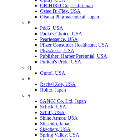
ORIHIRO Co., Ltd, Japan
Osteo Bi-Flex, USA
Otsuka Pharmaceutical, Japan
P
P&G, USA
Paula’s Choice, USA
Pearlessence, USA
Pfizer Consumer Healthcare, USA
PhysAssist, USA
Publisher: Harper Perennial, USA
Puritan's Pride, USA
Q
Qunol, USA
R
Rachel Zoe, USA
Rohto, Japan
S
SANGI Co. Ltd, Japan
Schick, USA
Schiff, USA
Shine Armor, USA
Shiseido, Japan
Skechers, USA
Spring Valley, USA