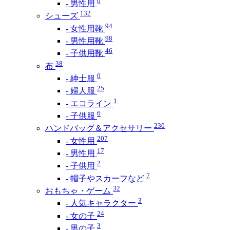
0
- 男性用
132
シューズ
94
- 女性用靴
98
- 男性用靴
46
- 子供用靴
38
布
0
- 紳士服
25
- 婦人服
1
- エコライン
6
- 子供服
230
ハンドバッグ＆アクセサリー
207
- 女性用
17
- 男性用
2
- 子供用
7
- 帽子やスカーフなど
32
おもちゃ・ゲーム
3
- 人気キャラクター
24
- 女の子
3
- 男の子