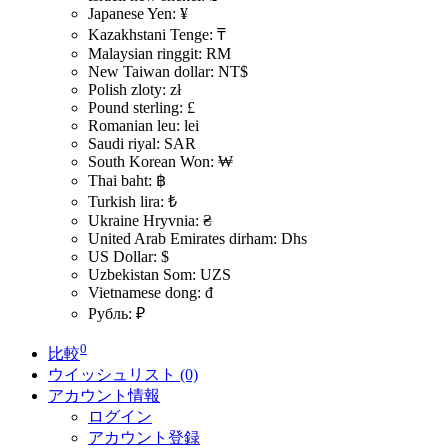
Japanese Yen: ¥
Kazakhstani Tenge: ₸
Malaysian ringgit: RM
New Taiwan dollar: NT$
Polish zloty: zł
Pound sterling: £
Romanian leu: lei
Saudi riyal: SAR
South Korean Won: ₩
Thai baht: ฿
Turkish lira: ₺
Ukraine Hryvnia: ₴
United Arab Emirates dirham: Dhs
US Dollar: $
Uzbekistan Som: UZS
Vietnamese dong: đ
Рубль: ₽
0
比較
ウイッシュリスト (0)
アカウント情報
ログイン
アカウント登録