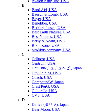
Avalon King, Inc, USA
B
Band Aid, USA
Bausch & Lomb, USA
Bayer, USA
Benefiber, USA
Berkley Jensen, USA
Best Earth Natural, USA
Best Natures, USA
Betsy & Adam, USA
BikiniZone, USA
bits&bits company, USA
C
Cellucor, USA
Centrum, USA
ChuChu/チュチュベビ , Japan
City Studios, USA
Coach, USA
CompoundW, Japan
Crest P&G, USA
Culturelle, USA
CVS, USA
D
Dariya (ダリヤ), Japan
Dear Moon, USA