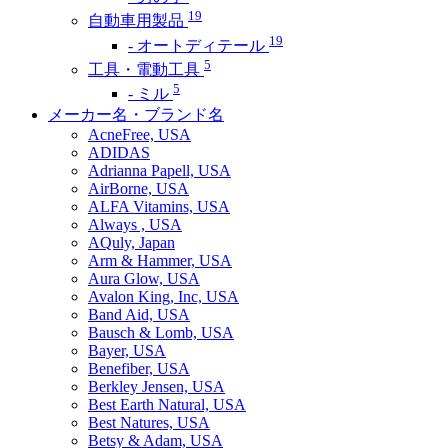
19
自動車用製品
19
- オートディテール
5
工具・電動工具
5
- ミル
メーカー名・ブランド名
AcneFree, USA
ADIDAS
Adrianna Papell, USA
AirBorne, USA
ALFA Vitamins, USA
Always , USA
AQuly, Japan
Arm & Hammer, USA
Aura Glow, USA
Avalon King, Inc, USA
Band Aid, USA
Bausch & Lomb, USA
Bayer, USA
Benefiber, USA
Berkley Jensen, USA
Best Earth Natural, USA
Best Natures, USA
Betsy & Adam, USA