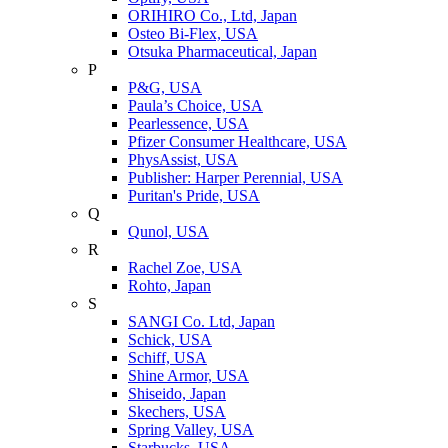
ORIHIRO Co., Ltd, Japan
Osteo Bi-Flex, USA
Otsuka Pharmaceutical, Japan
P
P&G, USA
Paula’s Choice, USA
Pearlessence, USA
Pfizer Consumer Healthcare, USA
PhysAssist, USA
Publisher: Harper Perennial, USA
Puritan's Pride, USA
Q
Qunol, USA
R
Rachel Zoe, USA
Rohto, Japan
S
SANGI Co. Ltd, Japan
Schick, USA
Schiff, USA
Shine Armor, USA
Shiseido, Japan
Skechers, USA
Spring Valley, USA
Starbucks, USA