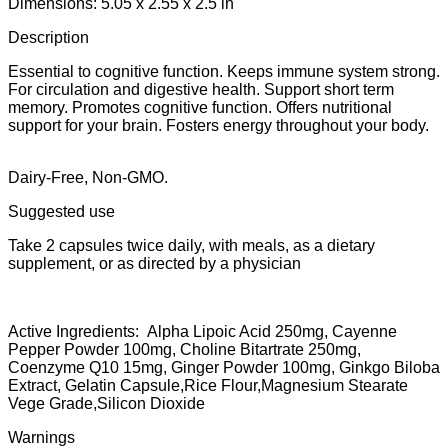
Dimensions: 5.05 x 2.55 x 2.5 in
Description
Essential to cognitive function. Keeps immune system strong.
For circulation and digestive health. Support short term
memory. Promotes cognitive function. Offers nutritional
support for your brain. Fosters energy throughout your body.
Dairy-Free, Non-GMO.
Suggested use
Take 2 capsules twice daily, with meals, as a dietary
supplement, or as directed by a physician
Active Ingredients: Alpha Lipoic Acid 250mg, Cayenne
Pepper Powder 100mg, Choline Bitartrate 250mg,
Coenzyme Q10 15mg, Ginger Powder 100mg, Ginkgo Biloba
Extract, Gelatin Capsule,Rice Flour,Magnesium Stearate
Vege Grade,Silicon Dioxide
Warnings