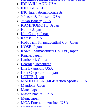
IDEAVILLAGE, USA
IDEOGEN AG
INC International Concepts
Johnson & Johnson, USA
Julian Bakery, USA
KAMINOMOTO, Japan
Kanro, Japan
Kao Group, Japan
Kerasal, USA
Kobayashi Pharmaceutical Co., Japan
KOSE, Japan
Kowa Pharmaceutical Co. Ltd., Japan
Kracie, Japan
Lanbeibei, China
Learning Resources
Life Extension, USA
Lion Corporation, Japan
LOTTE, Japan
MADD GEAR (MGP Action Sports), USA
Mandom, Japan
Maro, Japan
Mason Natural, USA
Meiji, Japan
MGA Entertainment Inc., USA
Michael Kors, USA