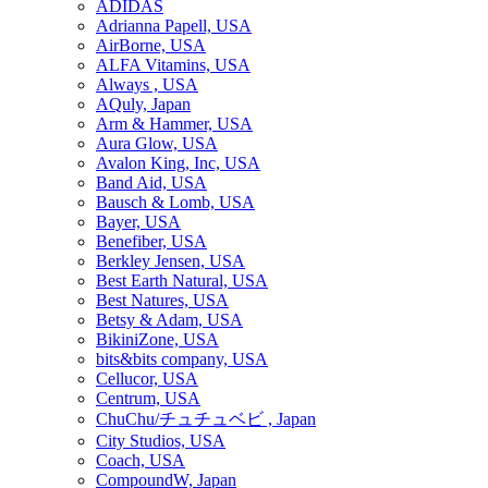
ADIDAS
Adrianna Papell, USA
AirBorne, USA
ALFA Vitamins, USA
Always , USA
AQuly, Japan
Arm & Hammer, USA
Aura Glow, USA
Avalon King, Inc, USA
Band Aid, USA
Bausch & Lomb, USA
Bayer, USA
Benefiber, USA
Berkley Jensen, USA
Best Earth Natural, USA
Best Natures, USA
Betsy & Adam, USA
BikiniZone, USA
bits&bits company, USA
Cellucor, USA
Centrum, USA
ChuChu/チュチュベビ , Japan
City Studios, USA
Coach, USA
CompoundW, Japan