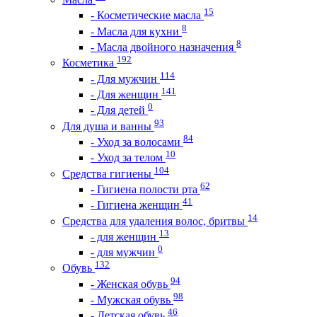
15
- Косметические масла
8
- Масла для кухни
8
- Масла двойного назначения
192
Косметика
114
- Для мужчин
141
- Для женщин
0
- Для детей
93
Для душа и ванны
84
- Уход за волосами
10
- Уход за телом
104
Средства гигиены
62
- Гигиена полости рта
41
- Гигиена женщин
14
Средства для удаления волос, бритвы
13
- для женщин
0
- для мужчин
132
Обувь
94
- Женская обувь
98
- Мужская обувь
46
- Детская обувь