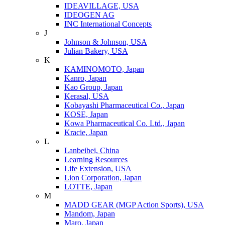
IDEAVILLAGE, USA
IDEOGEN AG
INC International Concepts
J
Johnson & Johnson, USA
Julian Bakery, USA
K
KAMINOMOTO, Japan
Kanro, Japan
Kao Group, Japan
Kerasal, USA
Kobayashi Pharmaceutical Co., Japan
KOSE, Japan
Kowa Pharmaceutical Co. Ltd., Japan
Kracie, Japan
L
Lanbeibei, China
Learning Resources
Life Extension, USA
Lion Corporation, Japan
LOTTE, Japan
M
MADD GEAR (MGP Action Sports), USA
Mandom, Japan
Maro, Japan