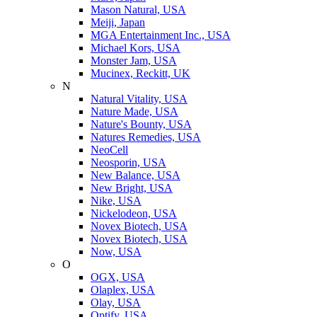
Mason Natural, USA
Meiji, Japan
MGA Entertainment Inc., USA
Michael Kors, USA
Monster Jam, USA
Mucinex, Reckitt, UK
N
Natural Vitality, USA
Nature Made, USA
Nature's Bounty, USA
Natures Remedies, USA
NeoCell
Neosporin, USA
New Balance, USA
New Bright, USA
Nike, USA
Niсkelodeon, USA
Novex Biotech, USA
Novex Biotech, USA
Now, USA
O
OGX, USA
Olaplex, USA
Olay, USA
Optify, USA