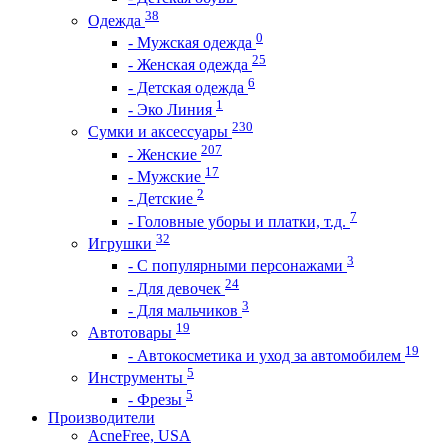
38
Одежда
0
- Мужская одежда
25
- Женская одежда
6
- Детская одежда
1
- Эко Линия
230
Сумки и аксессуары
207
- Женские
17
- Мужские
2
- Детские
7
- Головные уборы и платки, т.д.
32
Игрушки
3
- С популярными персонажами
24
- Для девочек
3
- Для мальчиков
19
Автотовары
19
- Автокосметика и уход за автомобилем
5
Инструменты
5
- Фрезы
Производители
AcneFree, USA