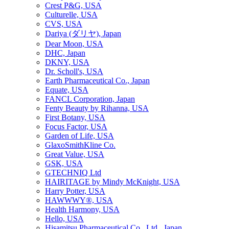
Crest P&G, USA
Culturelle, USA
CVS, USA
Dariya (ダリヤ), Japan
Dear Moon, USA
DHC, Japan
DKNY, USA
Dr. Scholl's, USA
Earth Pharmaceutical Co., Japan
Equate, USA
FANCL Corporation, Japan
Fenty Beauty by Rihanna, USA
First Botany, USA
Focus Factor, USA
Garden of Life, USA
GlaxoSmithKline Co.
Great Value, USA
GSK, USA
GTECHNIQ Ltd
HAIRITAGE by Mindy McKnight, USA
Harry Potter, USA
HAWWWY®, USA
Health Harmony, USA
Hello, USA
Hisamitsu Pharmaceutical Co., Ltd., Japan