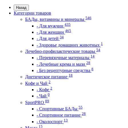
Назад
Категории товаров
546
БАДы, витамины и минералы
435
- Для мужчин
465
- Для женщин
34
- Для детей
1
- Здоровье домашних животных
54
Лечебно-профилактические товары
14
- Перевязочные материалы
28
- Лечебные крема и мази
8
- Без рецептурные средства
18
Диетическое питание
2
Кофе и Чай
2
- Кофе
0
- Чай
89
SportPRO
55
- Спортивные БАДы
28
- Спортивное питание
13
- Околоспорт
15
Масла