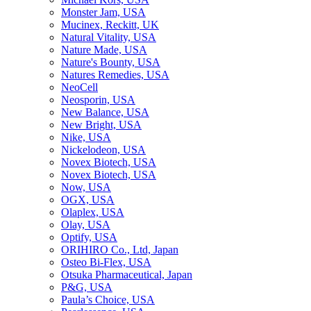
Monster Jam, USA
Mucinex, Reckitt, UK
Natural Vitality, USA
Nature Made, USA
Nature's Bounty, USA
Natures Remedies, USA
NeoCell
Neosporin, USA
New Balance, USA
New Bright, USA
Nike, USA
Niсkelodeon, USA
Novex Biotech, USA
Novex Biotech, USA
Now, USA
OGX, USA
Olaplex, USA
Olay, USA
Optify, USA
ORIHIRO Co., Ltd, Japan
Osteo Bi-Flex, USA
Otsuka Pharmaceutical, Japan
P&G, USA
Paula’s Choice, USA