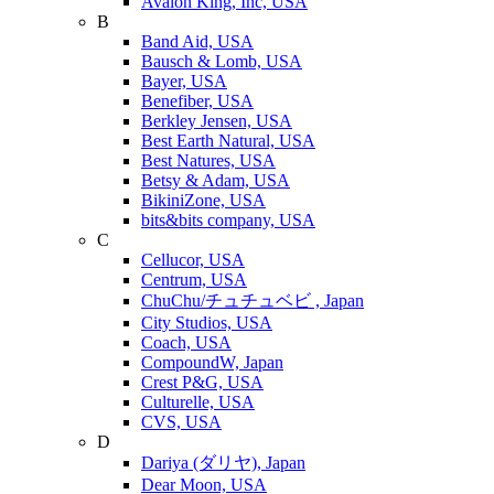
Avalon King, Inc, USA
B
Band Aid, USA
Bausch & Lomb, USA
Bayer, USA
Benefiber, USA
Berkley Jensen, USA
Best Earth Natural, USA
Best Natures, USA
Betsy & Adam, USA
BikiniZone, USA
bits&bits company, USA
C
Cellucor, USA
Centrum, USA
ChuChu/チュチュベビ , Japan
City Studios, USA
Coach, USA
CompoundW, Japan
Crest P&G, USA
Culturelle, USA
CVS, USA
D
Dariya (ダリヤ), Japan
Dear Moon, USA