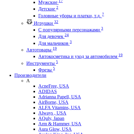
17
Мужские
2
Детские
7
Головные уборы и платки, т.д.
32
Игрушки
3
С популярными персонажами
24
Для девочек
3
Для мальчиков
19
Автотовары
19
Автокосметика и уход за автомобилем
5
Инструменты
5
Фрезы
Производители
A
AcneFree, USA
ADIDAS
Adrianna Papell, USA
AirBorne, USA
ALFA Vitamins, USA
Always , USA
AQuly, Japan
Arm & Hammer, USA
Aura Glow, USA