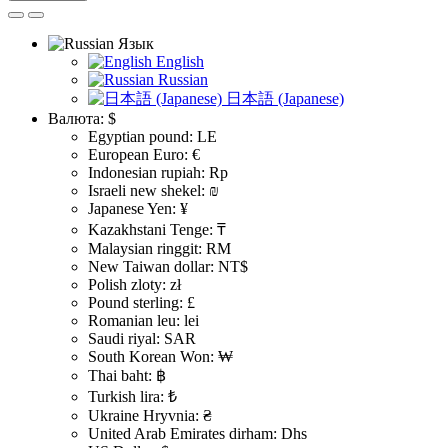
Язык
English
Russian
日本語 (Japanese)
Валюта:
$
Egyptian pound: LE
European Euro: €
Indonesian rupiah: Rp
Israeli new shekel: ₪
Japanese Yen: ¥
Kazakhstani Tenge: ₸
Malaysian ringgit: RM
New Taiwan dollar: NT$
Polish zloty: zł
Pound sterling: £
Romanian leu: lei
Saudi riyal: SAR
South Korean Won: ₩
Thai baht: ฿
Turkish lira: ₺
Ukraine Hryvnia: ₴
United Arab Emirates dirham: Dhs