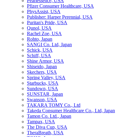
Pearlessence, USA
Pfizer Consumer Healthcare, USA
PhysAssist, USA
Publisher: Harper Perennial, USA
Puritan's Pride, USA
Qunol, USA
Rachel Zoe, USA
Rohto, Japan
SANGI Co. Ltd, Japan
Schick, USA
Schiff, USA
Shine Armor, USA
Shiseido, Japan
Skechers, USA
Spring Valley, USA
Starbucks, USA
Sundown, USA
SUNSTAR, Japan
Swanson, USA
TAKARA TOMY Co., Ltd
Takeda Consumer Healthcare Co., Ltd, Japan
Tamon Co. Ltd., Japan
Tampax, USA
The Diva Cup, USA
TheraBreath, USA