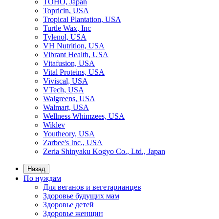
TOHO, Japan
Topricin, USA
Tropical Plantation, USA
Turtle Wax, Inc
Tylenol, USA
VH Nutrition, USA
Vibrant Health, USA
Vitafusion, USA
Vital Proteins, USA
Viviscal, USA
VTech, USA
Walgreens, USA
Walmart, USA
Wellness Whimzees, USA
Wiklev
Youtheory, USA
Zarbee's Inc., USA
Zeria Shinyaku Kogyo Co., Ltd., Japan
Назад
По нуждам
Для веганов и вегетарианцев
Здоровье будущих мам
Здоровье детей
Здоровье женщин