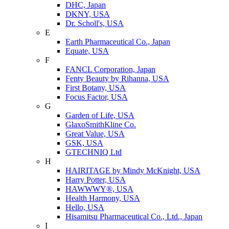
DHC, Japan
DKNY, USA
Dr. Scholl's, USA
E
Earth Pharmaceutical Co., Japan
Equate, USA
F
FANCL Corporation, Japan
Fenty Beauty by Rihanna, USA
First Botany, USA
Focus Factor, USA
G
Garden of Life, USA
GlaxoSmithKline Co.
Great Value, USA
GSK, USA
GTECHNIQ Ltd
H
HAIRITAGE by Mindy McKnight, USA
Harry Potter, USA
HAWWWY®, USA
Health Harmony, USA
Hello, USA
Hisamitsu Pharmaceutical Co., Ltd., Japan
I