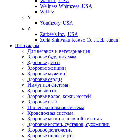
Walmart, USA
Wellness Whimzees, USA
Wiklev
Y
Youtheory, USA
Z
Zarbee's Inc., USA
Zeria Shinyaku Kogyo Co., Ltd., Japan
По нуждам
Для веганов и вегетарианцев
Здоровье будущих мам
Здоровье детей
Здоровье женщин
Здоровье мужчин
Здоровье сердца
Иммунная система
Здоровый сон
Здоровье волос, кожи, ногтей
Здоровье глаз
Пищеварительная система
Кровеносная система
Здоровье мозга и нервной системы
Здоровье костей, суставов, сухожилий
Здоровое долголетие
Здоровье полости рта