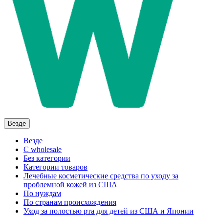
Везде
Везде
C wholesale
Без категории
Категории товаров
Лечебные косметические средства по уходу за
проблемной кожей из США
По нуждам
По странам происхождения
Уход за полостью рта для детей из США и Японии