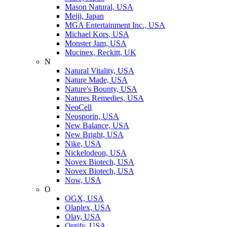
Mason Natural, USA
Meiji, Japan
MGA Entertainment Inc., USA
Michael Kors, USA
Monster Jam, USA
Mucinex, Reckitt, UK
N
Natural Vitality, USA
Nature Made, USA
Nature's Bounty, USA
Natures Remedies, USA
NeoCell
Neosporin, USA
New Balance, USA
New Bright, USA
Nike, USA
Niсkelodeon, USA
Novex Biotech, USA
Novex Biotech, USA
Now, USA
O
OGX, USA
Olaplex, USA
Olay, USA
Optify, USA