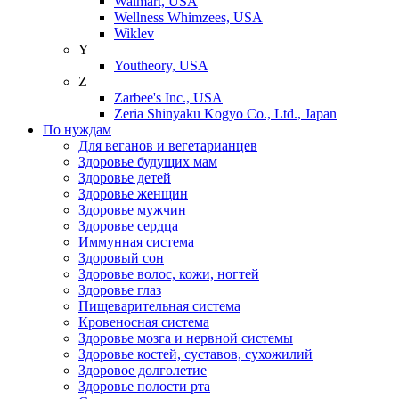
Walmart, USA
Wellness Whimzees, USA
Wiklev
Y
Youtheory, USA
Z
Zarbee's Inc., USA
Zeria Shinyaku Kogyo Co., Ltd., Japan
По нуждам
Для веганов и вегетарианцев
Здоровье будущих мам
Здоровье детей
Здоровье женщин
Здоровье мужчин
Здоровье сердца
Иммунная система
Здоровый сон
Здоровье волос, кожи, ногтей
Здоровье глаз
Пищеварительная система
Кровеносная система
Здоровье мозга и нервной системы
Здоровье костей, суставов, сухожилий
Здоровое долголетие
Здоровье полости рта