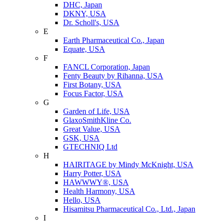
DHC, Japan
DKNY, USA
Dr. Scholl's, USA
E
Earth Pharmaceutical Co., Japan
Equate, USA
F
FANCL Corporation, Japan
Fenty Beauty by Rihanna, USA
First Botany, USA
Focus Factor, USA
G
Garden of Life, USA
GlaxoSmithKline Co.
Great Value, USA
GSK, USA
GTECHNIQ Ltd
H
HAIRITAGE by Mindy McKnight, USA
Harry Potter, USA
HAWWWY®, USA
Health Harmony, USA
Hello, USA
Hisamitsu Pharmaceutical Co., Ltd., Japan
I