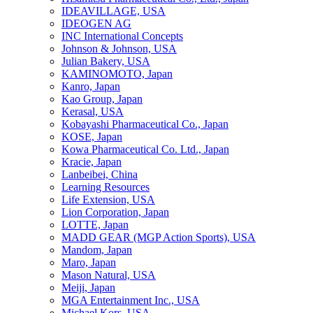
IDEAVILLAGE, USA
IDEOGEN AG
INC International Concepts
Johnson & Johnson, USA
Julian Bakery, USA
KAMINOMOTO, Japan
Kanro, Japan
Kao Group, Japan
Kerasal, USA
Kobayashi Pharmaceutical Co., Japan
KOSE, Japan
Kowa Pharmaceutical Co. Ltd., Japan
Kracie, Japan
Lanbeibei, China
Learning Resources
Life Extension, USA
Lion Corporation, Japan
LOTTE, Japan
MADD GEAR (MGP Action Sports), USA
Mandom, Japan
Maro, Japan
Mason Natural, USA
Meiji, Japan
MGA Entertainment Inc., USA
Michael Kors, USA