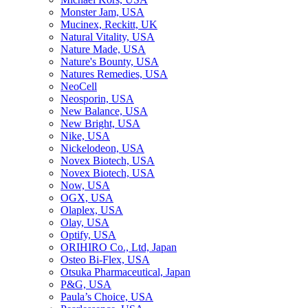
Monster Jam, USA
Mucinex, Reckitt, UK
Natural Vitality, USA
Nature Made, USA
Nature's Bounty, USA
Natures Remedies, USA
NeoCell
Neosporin, USA
New Balance, USA
New Bright, USA
Nike, USA
Niсkelodeon, USA
Novex Biotech, USA
Novex Biotech, USA
Now, USA
OGX, USA
Olaplex, USA
Olay, USA
Optify, USA
ORIHIRO Co., Ltd, Japan
Osteo Bi-Flex, USA
Otsuka Pharmaceutical, Japan
P&G, USA
Paula’s Choice, USA