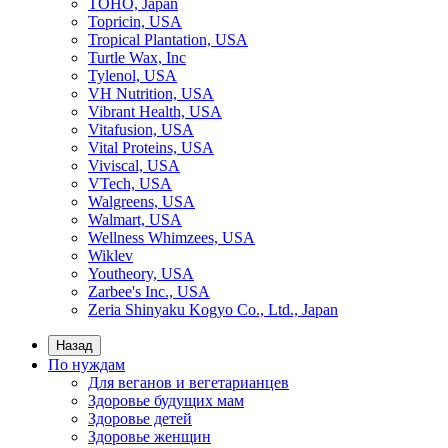
TOHO, Japan
Topricin, USA
Tropical Plantation, USA
Turtle Wax, Inc
Tylenol, USA
VH Nutrition, USA
Vibrant Health, USA
Vitafusion, USA
Vital Proteins, USA
Viviscal, USA
VTech, USA
Walgreens, USA
Walmart, USA
Wellness Whimzees, USA
Wiklev
Youtheory, USA
Zarbee's Inc., USA
Zeria Shinyaku Kogyo Co., Ltd., Japan
Назад
По нуждам
Для веганов и вегетарианцев
Здоровье будущих мам
Здоровье детей
Здоровье женщин