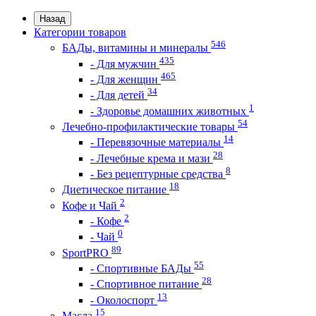
Назад
Категории товаров
546
БАДы, витамины и минералы
435
- Для мужчин
465
- Для женщин
34
- Для детей
1
- Здоровье домашних животных
54
Лечебно-профилактические товары
14
- Перевязочные материалы
28
- Лечебные крема и мази
8
- Без рецептурные средства
18
Диетическое питание
2
Кофе и Чай
2
- Кофе
0
- Чай
89
SportPRO
55
- Спортивные БАДы
28
- Спортивное питание
13
- Околоспорт
15
Масла