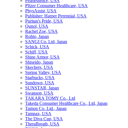
Pearlessence, USA
Pfizer Consumer Healthcare, USA
PhysAssist, USA
Publisher: Harper Perennial, USA
Puritan's Pride, USA
Qunol, USA
Rachel Zoe, USA
Rohto, Japan
SANGI Co. Ltd, Japan
Schick, USA
Schiff, USA
Shine Armor, USA
Shiseido, Japan
Skechers, USA
Spring Valley, USA
Starbucks, USA
Sundown, USA
SUNSTAR, Japan
Swanson, USA
TAKARA TOMY Co., Ltd
Takeda Consumer Healthcare Co., Ltd, Japan
Tamon Co. Ltd., Japan
Tampax, USA
The Diva Cup, USA
TheraBreath, USA