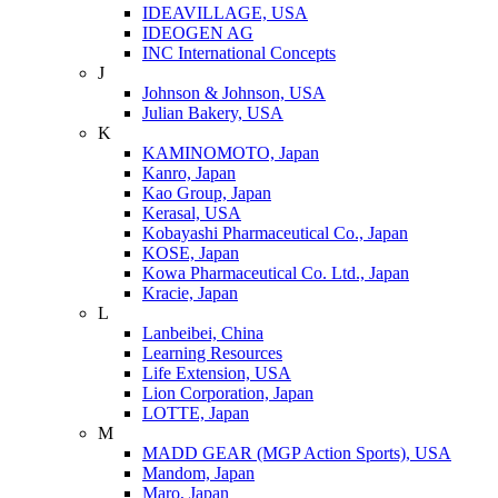
IDEAVILLAGE, USA
IDEOGEN AG
INC International Concepts
J
Johnson & Johnson, USA
Julian Bakery, USA
K
KAMINOMOTO, Japan
Kanro, Japan
Kao Group, Japan
Kerasal, USA
Kobayashi Pharmaceutical Co., Japan
KOSE, Japan
Kowa Pharmaceutical Co. Ltd., Japan
Kracie, Japan
L
Lanbeibei, China
Learning Resources
Life Extension, USA
Lion Corporation, Japan
LOTTE, Japan
M
MADD GEAR (MGP Action Sports), USA
Mandom, Japan
Maro, Japan