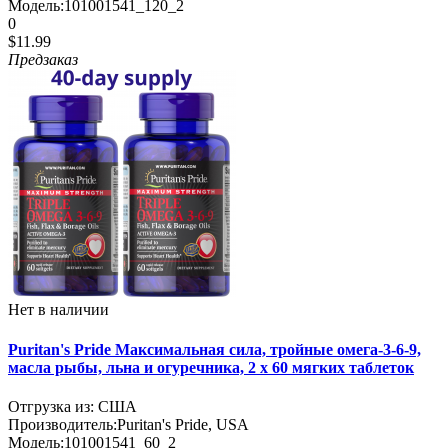
Модель:
101001541_120_2
0
$11.99
Предзаказ
Нет в наличии
Puritan's Pride Максимальная сила, тройные омега-3-6-9,
масла рыбы, льна и огуречника, 2 x 60 мягких таблеток
Отгрузка из: США
Производитель:
Puritan's Pride, USA
Модель:
101001541_60_2