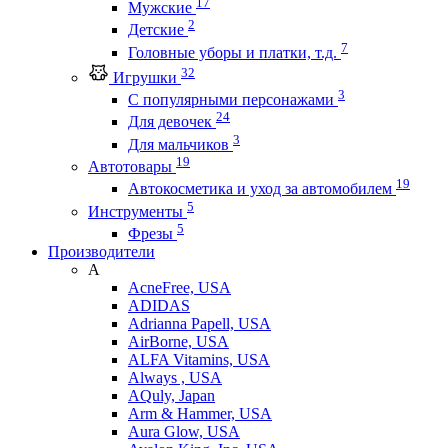
17
Мужские
2
Детские
7
Головные уборы и платки, т.д.
32
Игрушки
3
С популярными персонажами
24
Для девочек
3
Для мальчиков
19
Автотовары
19
Автокосметика и уход за автомобилем
5
Инструменты
5
Фрезы
Производители
A
AcneFree, USA
ADIDAS
Adrianna Papell, USA
AirBorne, USA
ALFA Vitamins, USA
Always , USA
AQuly, Japan
Arm & Hammer, USA
Aura Glow, USA