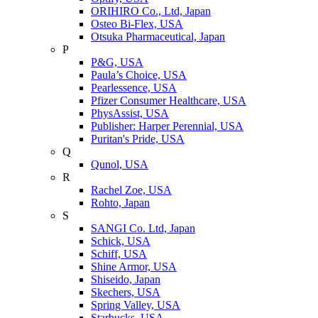
ORIHIRO Co., Ltd, Japan
Osteo Bi-Flex, USA
Otsuka Pharmaceutical, Japan
P
P&G, USA
Paula’s Choice, USA
Pearlessence, USA
Pfizer Consumer Healthcare, USA
PhysAssist, USA
Publisher: Harper Perennial, USA
Puritan's Pride, USA
Q
Qunol, USA
R
Rachel Zoe, USA
Rohto, Japan
S
SANGI Co. Ltd, Japan
Schick, USA
Schiff, USA
Shine Armor, USA
Shiseido, Japan
Skechers, USA
Spring Valley, USA
Starbucks, USA