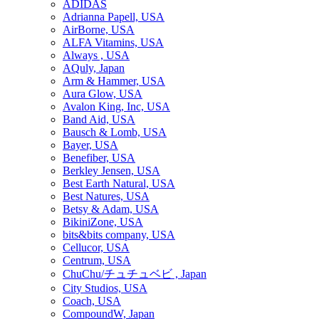
ADIDAS
Adrianna Papell, USA
AirBorne, USA
ALFA Vitamins, USA
Always , USA
AQuly, Japan
Arm & Hammer, USA
Aura Glow, USA
Avalon King, Inc, USA
Band Aid, USA
Bausch & Lomb, USA
Bayer, USA
Benefiber, USA
Berkley Jensen, USA
Best Earth Natural, USA
Best Natures, USA
Betsy & Adam, USA
BikiniZone, USA
bits&bits company, USA
Cellucor, USA
Centrum, USA
ChuChu/チュチュベビ , Japan
City Studios, USA
Coach, USA
CompoundW, Japan