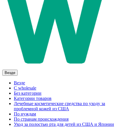
Везде
Везде
C wholesale
Без категории
Категории товаров
Лечебные косметические средства по уходу за
проблемной кожей из США
По нуждам
По странам происхождения
Уход за полостью рта для детей из США и Японии