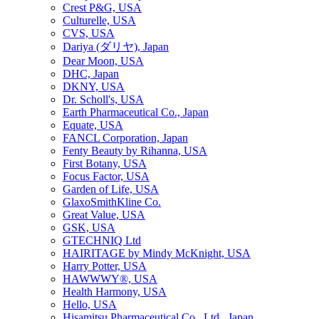
Crest P&G, USA
Culturelle, USA
CVS, USA
Dariya (ダリヤ), Japan
Dear Moon, USA
DHC, Japan
DKNY, USA
Dr. Scholl's, USA
Earth Pharmaceutical Co., Japan
Equate, USA
FANCL Corporation, Japan
Fenty Beauty by Rihanna, USA
First Botany, USA
Focus Factor, USA
Garden of Life, USA
GlaxoSmithKline Co.
Great Value, USA
GSK, USA
GTECHNIQ Ltd
HAIRITAGE by Mindy McKnight, USA
Harry Potter, USA
HAWWWY®, USA
Health Harmony, USA
Hello, USA
Hisamitsu Pharmaceutical Co., Ltd., Japan