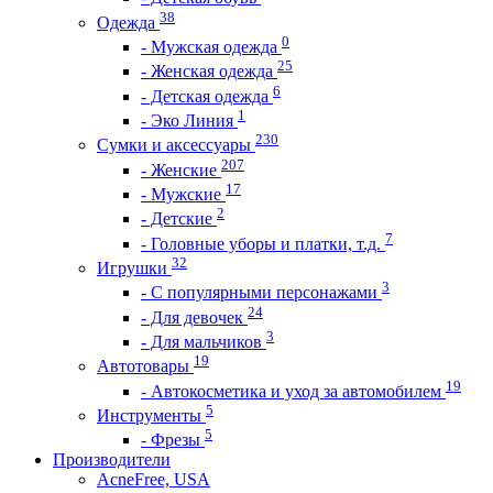
38
Одежда
0
- Мужская одежда
25
- Женская одежда
6
- Детская одежда
1
- Эко Линия
230
Сумки и аксессуары
207
- Женские
17
- Мужские
2
- Детские
7
- Головные уборы и платки, т.д.
32
Игрушки
3
- С популярными персонажами
24
- Для девочек
3
- Для мальчиков
19
Автотовары
19
- Автокосметика и уход за автомобилем
5
Инструменты
5
- Фрезы
Производители
AcneFree, USA