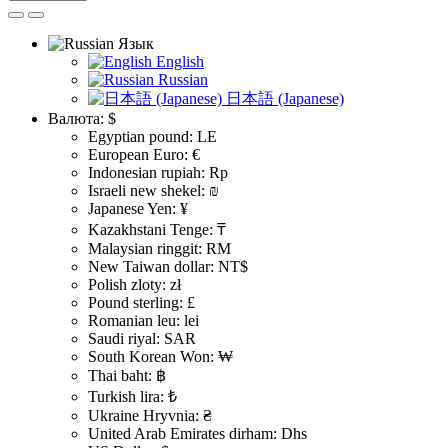
Язык
English
Russian
日本語 (Japanese)
Валюта:
$
Egyptian pound: LE
European Euro: €
Indonesian rupiah: Rp
Israeli new shekel: ₪
Japanese Yen: ¥
Kazakhstani Tenge: ₸
Malaysian ringgit: RM
New Taiwan dollar: NT$
Polish zloty: zł
Pound sterling: £
Romanian leu: lei
Saudi riyal: SAR
South Korean Won: ₩
Thai baht: ฿
Turkish lira: ₺
Ukraine Hryvnia: ₴
United Arab Emirates dirham: Dhs