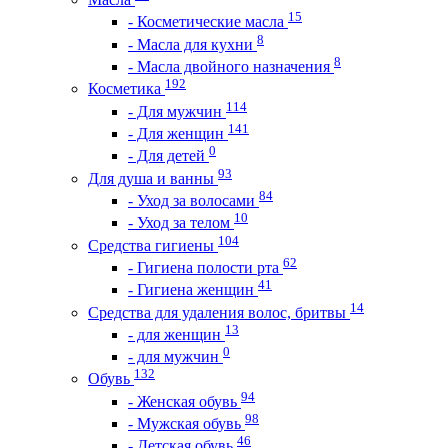
15
- Косметические масла
8
- Масла для кухни
8
- Масла двойного назначения
192
Косметика
114
- Для мужчин
141
- Для женщин
0
- Для детей
93
Для душа и ванны
84
- Уход за волосами
10
- Уход за телом
104
Средства гигиены
62
- Гигиена полости рта
41
- Гигиена женщин
14
Средства для удаления волос, бритвы
13
- для женщин
0
- для мужчин
132
Обувь
94
- Женская обувь
98
- Мужская обувь
46
- Детская обувь