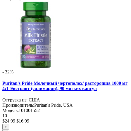
- 32%
Puritan's Pride Молочный чертополох/ расторопша 1000 мг
4:1 Экстракт (силимарин), 90 мягких капсул
Отгрузка из: США
Производитель:
Puritan's Pride, USA
Модель:
101001552
10
$24.99
$16.99
+