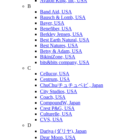
Avalon King, Inc, USA
B
Band Aid, USA
Bausch & Lomb, USA
Bayer, USA
Benefiber, USA
Berkley Jensen, USA
Best Earth Natural, USA
Best Natures, USA
Betsy & Adam, USA
BikiniZone, USA
bits&bits company, USA
C
Cellucor, USA
Centrum, USA
ChuChu/チュチュベビ , Japan
City Studios, USA
Coach, USA
CompoundW, Japan
Crest P&G, USA
Culturelle, USA
CVS, USA
D
Dariya (ダリヤ), Japan
Dear Moon, USA