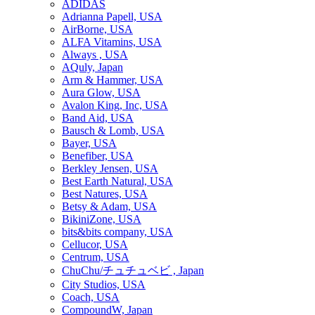
ADIDAS
Adrianna Papell, USA
AirBorne, USA
ALFA Vitamins, USA
Always , USA
AQuly, Japan
Arm & Hammer, USA
Aura Glow, USA
Avalon King, Inc, USA
Band Aid, USA
Bausch & Lomb, USA
Bayer, USA
Benefiber, USA
Berkley Jensen, USA
Best Earth Natural, USA
Best Natures, USA
Betsy & Adam, USA
BikiniZone, USA
bits&bits company, USA
Cellucor, USA
Centrum, USA
ChuChu/チュチュベビ , Japan
City Studios, USA
Coach, USA
CompoundW, Japan