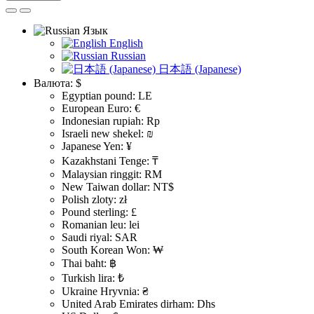
Язык
English
Russian
日本語 (Japanese)
Валюта:
$
Egyptian pound: LE
European Euro: €
Indonesian rupiah: Rp
Israeli new shekel: ₪
Japanese Yen: ¥
Kazakhstani Tenge: ₸
Malaysian ringgit: RM
New Taiwan dollar: NT$
Polish zloty: zł
Pound sterling: £
Romanian leu: lei
Saudi riyal: SAR
South Korean Won: ₩
Thai baht: ฿
Turkish lira: ₺
Ukraine Hryvnia: ₴
United Arab Emirates dirham: Dhs