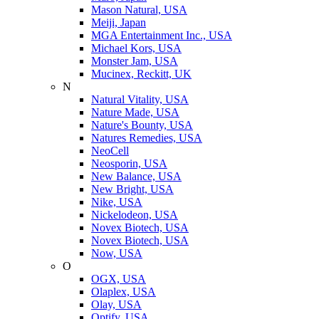
Mason Natural, USA
Meiji, Japan
MGA Entertainment Inc., USA
Michael Kors, USA
Monster Jam, USA
Mucinex, Reckitt, UK
N
Natural Vitality, USA
Nature Made, USA
Nature's Bounty, USA
Natures Remedies, USA
NeoCell
Neosporin, USA
New Balance, USA
New Bright, USA
Nike, USA
Niсkelodeon, USA
Novex Biotech, USA
Novex Biotech, USA
Now, USA
O
OGX, USA
Olaplex, USA
Olay, USA
Optify, USA