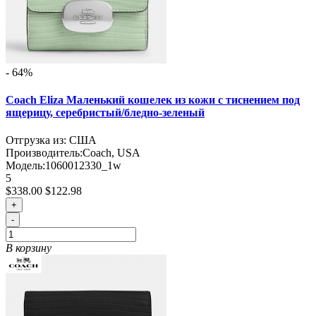
- 64%
Coach Eliza Маленький кошелек из кожи с тиснением под
ящерицу, серебристый/бледно-зеленый
Отгрузка из: США
Производитель:
Coach, USA
Модель:
1060012330_1w
5
$338.00
$122.98
+
-
В корзину