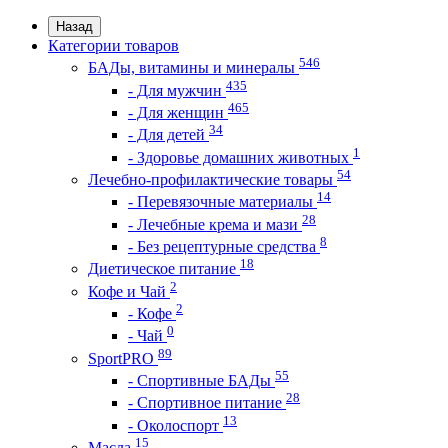
Назад
Категории товаров
546
БАДы, витамины и минералы
435
- Для мужчин
465
- Для женщин
34
- Для детей
1
- Здоровье домашних животных
54
Лечебно-профилактические товары
14
- Перевязочные материалы
28
- Лечебные крема и мази
8
- Без рецептурные средства
18
Диетическое питание
2
Кофе и Чай
2
- Кофе
0
- Чай
89
SportPRO
55
- Спортивные БАДы
28
- Спортивное питание
13
- Околоспорт
15
Масла