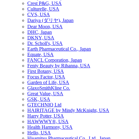
Crest P&G, USA
Culturelle, USA
CVS, USA
Dariya (ダリヤ), Japan
Dear Moon, USA
DHC, Japan
DKNY, USA
Dr. Scholl's, USA
Earth Pharmaceutical Co., Japan
Equate, USA
FANCL Corporation, Japan
Fenty Beauty by Rihanna, USA
First Botany, USA
Focus Factor, USA
Garden of Life, USA
GlaxoSmithKline Co.
Great Value, USA
GSK, USA
GTECHNIQ Ltd
HAIRITAGE by Mindy McKnight, USA
Harry Potter, USA
HAWWWY®, USA
Health Harmony, USA
Hello, USA
Hisamitsu Pharmaceutical Co., Ltd., Japan