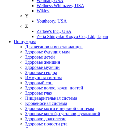
Walmart, USA
Wellness Whimzees, USA
Wiklev
Y
Youtheory, USA
Z
Zarbee's Inc., USA
Zeria Shinyaku Kogyo Co., Ltd., Japan
По нуждам
Для веганов и вегетарианцев
Здоровье будущих мам
Здоровье детей
Здоровье женщин
Здоровье мужчин
Здоровье сердца
Иммунная система
Здоровый сон
Здоровье волос, кожи, ногтей
Здоровье глаз
Пищеварительная система
Кровеносная система
Здоровье мозга и нервной системы
Здоровье костей, суставов, сухожилий
Здоровое долголетие
Здоровье полости рта