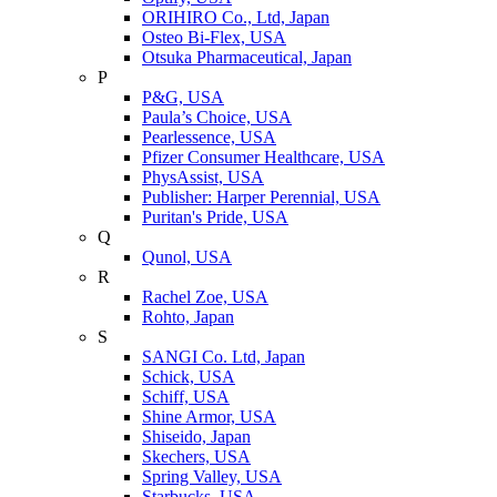
ORIHIRO Co., Ltd, Japan
Osteo Bi-Flex, USA
Otsuka Pharmaceutical, Japan
P
P&G, USA
Paula’s Choice, USA
Pearlessence, USA
Pfizer Consumer Healthcare, USA
PhysAssist, USA
Publisher: Harper Perennial, USA
Puritan's Pride, USA
Q
Qunol, USA
R
Rachel Zoe, USA
Rohto, Japan
S
SANGI Co. Ltd, Japan
Schick, USA
Schiff, USA
Shine Armor, USA
Shiseido, Japan
Skechers, USA
Spring Valley, USA
Starbucks, USA