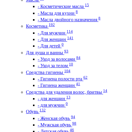
15
- Косметические масла
8
- Масла для кухни
8
- Масла двойного назначения
192
Косметика
114
- Для мужчин
141
- Для женщин
0
- Для детей
93
Для душа и ванны
84
- Уход за волосами
10
- Уход за телом
104
Средства гигиены
62
- Гигиена полости рта
41
- Гигиена женщин
14
Средства для удаления волос, бритвы
13
- для женщин
0
- для мужчин
132
Обувь
94
- Женская обувь
98
- Мужская обувь
46
- Детская обувь