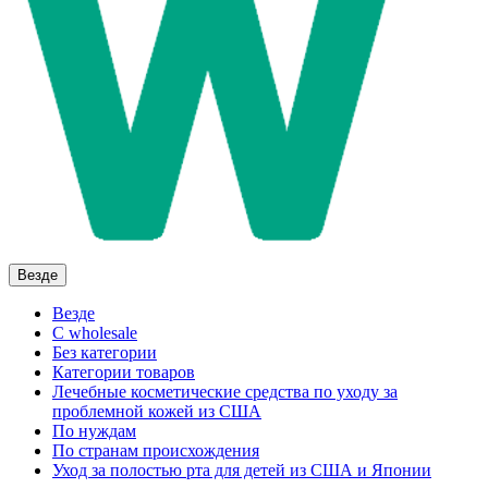
Везде
Везде
C wholesale
Без категории
Категории товаров
Лечебные косметические средства по уходу за
проблемной кожей из США
По нуждам
По странам происхождения
Уход за полостью рта для детей из США и Японии