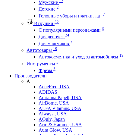
17
Мужские
2
Детские
7
Головные уборы и платки, т.д.
32
Игрушки
3
С популярными персонажами
24
Для девочек
3
Для мальчиков
19
Автотовары
19
Автокосметика и уход за автомобилем
5
Инструменты
5
Фрезы
Производители
A
AcneFree, USA
ADIDAS
Adrianna Papell, USA
AirBorne, USA
ALFA Vitamins, USA
Always , USA
AQuly, Japan
Arm & Hammer, USA
Aura Glow, USA