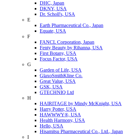
DHC, Japan
DKNY, USA
Dr. Scholl's, USA
E
Earth Pharmaceutical Co., Japan
Equate, USA
F
FANCL Corporation, Japan
Fenty Beauty by Rihanna, USA
First Botany, USA
Focus Factor, USA
G
Garden of Life, USA
GlaxoSmithKline Co.
Great Value, USA
GSK, USA
GTECHNIQ Ltd
H
HAIRITAGE by Mindy McKnight, USA
Harry Potter, USA
HAWWWY®, USA
Health Harmony, USA
Hello, USA
Hisamitsu Pharmaceutical Co., Ltd., Japan
I