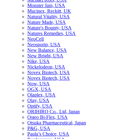
Monster Jam, USA
Mucinex, Reckitt, UK
Natural Vitality, USA
Nature Made, USA
Nature's Bounty, USA
Natures Remedies, USA
NeoCell
Neosporin, USA
New Balance, USA
New Bright, USA
Nike, USA
Niсkelodeon, USA
Novex Biotech, USA
Novex Biotech, USA
Now, USA
OGX, USA
Olaplex, USA
Olay, USA
Optify, USA
ORIHIRO Co., Ltd, Japan
Osteo Bi-Flex, USA
Otsuka Pharmaceutical, Japan
P&G, USA
Paula’s Choice, USA