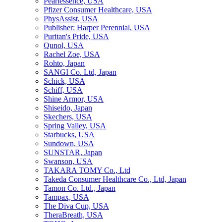
Pearlessence, USA
Pfizer Consumer Healthcare, USA
PhysAssist, USA
Publisher: Harper Perennial, USA
Puritan's Pride, USA
Qunol, USA
Rachel Zoe, USA
Rohto, Japan
SANGI Co. Ltd, Japan
Schick, USA
Schiff, USA
Shine Armor, USA
Shiseido, Japan
Skechers, USA
Spring Valley, USA
Starbucks, USA
Sundown, USA
SUNSTAR, Japan
Swanson, USA
TAKARA TOMY Co., Ltd
Takeda Consumer Healthcare Co., Ltd, Japan
Tamon Co. Ltd., Japan
Tampax, USA
The Diva Cup, USA
TheraBreath, USA