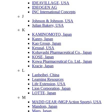
IDEAVILLAGE, USA
IDEOGEN AG
INC International Concepts
J
Johnson & Johnson, USA
Julian Bakery, USA
K
KAMINOMOTO, Japan
Kanro, Japan
Kao Group, Japan
Kerasal, USA
Kobayashi Pharmaceutical Co., Japan
KOSE, Japan
Kowa Pharmaceutical Co. Ltd., Japan
Kracie, Japan
L
Lanbeibei, China
Learning Resources
Life Extension, USA
Lion Corporation, Japan
LOTTE, Japan
M
MADD GEAR (MGP Action Sports), USA
Mandom, Japan
Maro, Japan