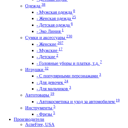
38
Одежда
0
- Мужская одежда
25
- Женская одежда
6
- Детская одежда
1
- Эко Линия
230
Сумки и аксессуары
207
- Женские
17
- Мужские
2
- Детские
7
- Головные уборы и платки, т.д.
32
Игрушки
3
- С популярными персонажами
24
- Для девочек
3
- Для мальчиков
19
Автотовары
19
- Автокосметика и уход за автомобилем
5
Инструменты
5
- Фрезы
Производители
AcneFree, USA