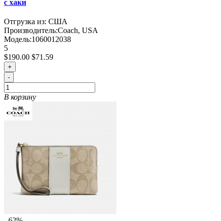
с хаки
Отгрузка из: США
Производитель:
Coach, USA
Модель:
1060012038
5
$190.00
$71.59
+
-
В корзину
- 62%