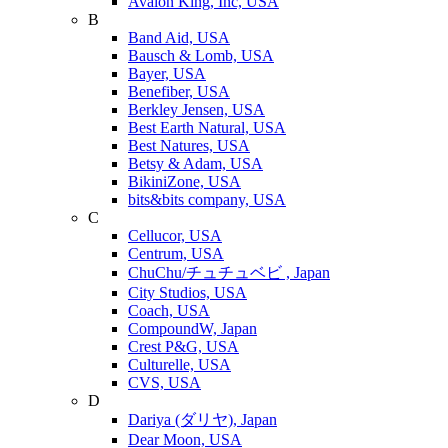
Avalon King, Inc, USA
B
Band Aid, USA
Bausch & Lomb, USA
Bayer, USA
Benefiber, USA
Berkley Jensen, USA
Best Earth Natural, USA
Best Natures, USA
Betsy & Adam, USA
BikiniZone, USA
bits&bits company, USA
C
Cellucor, USA
Centrum, USA
ChuChu/チュチュベビ , Japan
City Studios, USA
Coach, USA
CompoundW, Japan
Crest P&G, USA
Culturelle, USA
CVS, USA
D
Dariya (ダリヤ), Japan
Dear Moon, USA