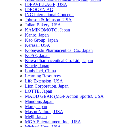
IDEAVILLAGE, USA
IDEOGEN AG
INC International Concepts
Johnson & Johnson, USA
Julian Bakery, USA
KAMINOMOTO, Japan
Kanro, Japan
Kao Group, Japan
Kerasal, USA
Kobayashi Pharmaceutical Co., Japan
KOSE, Japan
Kowa Pharmaceutical Co. Ltd., Japan
Kracie, Japan
Lanbeibei, China
Learning Resources
Life Extension, USA
Lion Corporation, Japan
LOTTE, Japan
MADD GEAR (MGP Action Sports), USA
Mandom, Japan
Maro, Japan
Mason Natural, USA
Meiji, Japan
MGA Entertainment Inc., USA
Michael Kors, USA