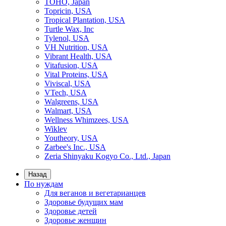
TOHO, Japan
Topricin, USA
Tropical Plantation, USA
Turtle Wax, Inc
Tylenol, USA
VH Nutrition, USA
Vibrant Health, USA
Vitafusion, USA
Vital Proteins, USA
Viviscal, USA
VTech, USA
Walgreens, USA
Walmart, USA
Wellness Whimzees, USA
Wiklev
Youtheory, USA
Zarbee's Inc., USA
Zeria Shinyaku Kogyo Co., Ltd., Japan
Назад
По нуждам
Для веганов и вегетарианцев
Здоровье будущих мам
Здоровье детей
Здоровье женщин