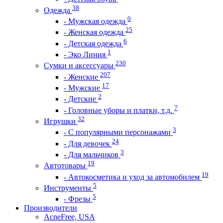
38
Одежда
0
- Мужская одежда
25
- Женская одежда
6
- Детская одежда
1
- Эко Линия
230
Сумки и аксессуары
207
- Женские
17
- Мужские
2
- Детские
7
- Головные уборы и платки, т.д.
32
Игрушки
3
- С популярными персонажами
24
- Для девочек
3
- Для мальчиков
19
Автотовары
19
- Автокосметика и уход за автомобилем
5
Инструменты
5
- Фрезы
Производители
AcneFree, USA