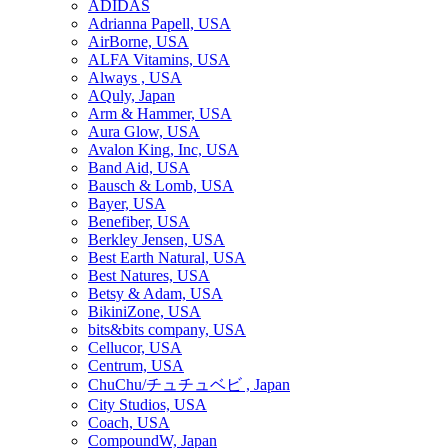
ADIDAS
Adrianna Papell, USA
AirBorne, USA
ALFA Vitamins, USA
Always , USA
AQuly, Japan
Arm & Hammer, USA
Aura Glow, USA
Avalon King, Inc, USA
Band Aid, USA
Bausch & Lomb, USA
Bayer, USA
Benefiber, USA
Berkley Jensen, USA
Best Earth Natural, USA
Best Natures, USA
Betsy & Adam, USA
BikiniZone, USA
bits&bits company, USA
Cellucor, USA
Centrum, USA
ChuChu/チュチュベビ , Japan
City Studios, USA
Coach, USA
CompoundW, Japan