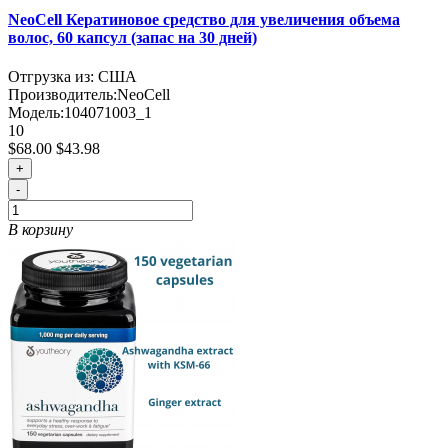
NeoCell Кератиновое средство для увеличения объема
волос, 60 капсул (запас на 30 дней)
Отгрузка из: США
Производитель:
NeoCell
Модель:
104071003_1
10
$68.00
$43.98
+
-
В корзину