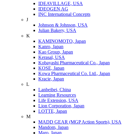
IDEAVILLAGE, USA
IDEOGEN AG
INC International Concepts
J
Johnson & Johnson, USA
Julian Bakery, USA
K
KAMINOMOTO, Japan
Kanro, Japan
Kao Group, Japan
Kerasal, USA
Kobayashi Pharmaceutical Co., Japan
KOSE, Japan
Kowa Pharmaceutical Co. Ltd., Japan
Kracie, Japan
L
Lanbeibei, China
Learning Resources
Life Extension, USA
Lion Corporation, Japan
LOTTE, Japan
M
MADD GEAR (MGP Action Sports), USA
Mandom, Japan
Maro, Japan