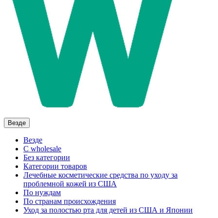
Везде
Везде
C wholesale
Без категории
Категории товаров
Лечебные косметические средства по уходу за
проблемной кожей из США
По нуждам
По странам происхождения
Уход за полостью рта для детей из США и Японии