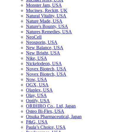
Monster Jam, USA
Mucinex, Reckitt, UK
Natural Vitality, USA
Nature Made, USA
Nature's Bounty, USA
Natures Remedies, USA
NeoCell
Neosporin, USA
New Balance, USA
New Bright, USA
Nike, USA
Niсkelodeon, USA
Novex Biotech, USA
Novex Biotech, USA
Now, USA
OGX, USA
Olaplex, USA
Olay, USA
Optify, USA
ORIHIRO Co., Ltd, Japan
Osteo Bi-Flex, USA
Otsuka Pharmaceutical, Japan
P&G, USA
Paula’s Choice, USA