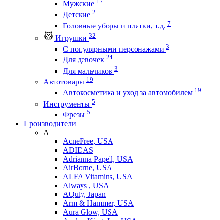
17
Мужские
2
Детские
7
Головные уборы и платки, т.д.
32
Игрушки
3
С популярными персонажами
24
Для девочек
3
Для мальчиков
19
Автотовары
19
Автокосметика и уход за автомобилем
5
Инструменты
5
Фрезы
Производители
A
AcneFree, USA
ADIDAS
Adrianna Papell, USA
AirBorne, USA
ALFA Vitamins, USA
Always , USA
AQuly, Japan
Arm & Hammer, USA
Aura Glow, USA