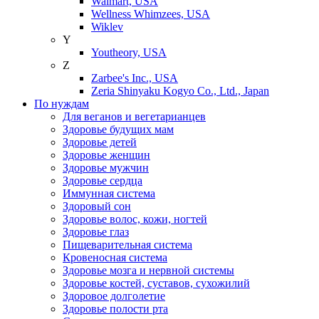
Walmart, USA
Wellness Whimzees, USA
Wiklev
Y
Youtheory, USA
Z
Zarbee's Inc., USA
Zeria Shinyaku Kogyo Co., Ltd., Japan
По нуждам
Для веганов и вегетарианцев
Здоровье будущих мам
Здоровье детей
Здоровье женщин
Здоровье мужчин
Здоровье сердца
Иммунная система
Здоровый сон
Здоровье волос, кожи, ногтей
Здоровье глаз
Пищеварительная система
Кровеносная система
Здоровье мозга и нервной системы
Здоровье костей, суставов, сухожилий
Здоровое долголетие
Здоровье полости рта