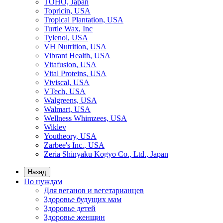
TOHO, Japan
Topricin, USA
Tropical Plantation, USA
Turtle Wax, Inc
Tylenol, USA
VH Nutrition, USA
Vibrant Health, USA
Vitafusion, USA
Vital Proteins, USA
Viviscal, USA
VTech, USA
Walgreens, USA
Walmart, USA
Wellness Whimzees, USA
Wiklev
Youtheory, USA
Zarbee's Inc., USA
Zeria Shinyaku Kogyo Co., Ltd., Japan
Назад
По нуждам
Для веганов и вегетарианцев
Здоровье будущих мам
Здоровье детей
Здоровье женщин