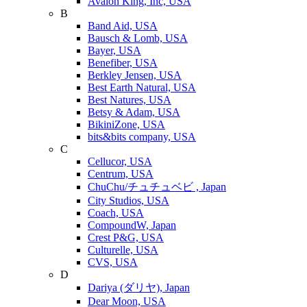
Avalon King, Inc, USA
B
Band Aid, USA
Bausch & Lomb, USA
Bayer, USA
Benefiber, USA
Berkley Jensen, USA
Best Earth Natural, USA
Best Natures, USA
Betsy & Adam, USA
BikiniZone, USA
bits&bits company, USA
C
Cellucor, USA
Centrum, USA
ChuChu/チュチュベビ , Japan
City Studios, USA
Coach, USA
CompoundW, Japan
Crest P&G, USA
Culturelle, USA
CVS, USA
D
Dariya (ダリヤ), Japan
Dear Moon, USA