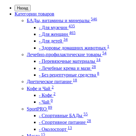
Назад
Категории товаров
546
БАДы, витамины и минералы
435
- Для мужчин
465
- Для женщин
34
- Для детей
1
- Здоровье домашних животных
54
Лечебно-профилактические товары
14
- Перевязочные материалы
28
- Лечебные крема и мази
8
- Без рецептурные средства
18
Диетическое питание
2
Кофе и Чай
2
- Кофе
0
- Чай
89
SportPRO
55
- Спортивные БАДы
28
- Спортивное питание
13
- Околоспорт
15
Масла