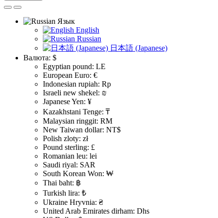
Язык
English
Russian
日本語 (Japanese)
Валюта:
$
Egyptian pound: LE
European Euro: €
Indonesian rupiah: Rp
Israeli new shekel: ₪
Japanese Yen: ¥
Kazakhstani Tenge: ₸
Malaysian ringgit: RM
New Taiwan dollar: NT$
Polish zloty: zł
Pound sterling: £
Romanian leu: lei
Saudi riyal: SAR
South Korean Won: ₩
Thai baht: ฿
Turkish lira: ₺
Ukraine Hryvnia: ₴
United Arab Emirates dirham: Dhs