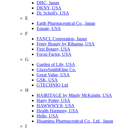
DHC, Japan
DKNY, USA
Dr. Scholl's, USA
E
Earth Pharmaceutical Co., Japan
Equate, USA
F
FANCL Corporation, Japan
Fenty Beauty by Rihanna, USA
First Botany, USA
Focus Factor, USA
G
Garden of Life, USA
GlaxoSmithKline Co.
Great Value, USA
GSK, USA
GTECHNIQ Ltd
H
HAIRITAGE by Mindy McKnight, USA
Harry Potter, USA
HAWWWY®, USA
Health Harmony, USA
Hello, USA
Hisamitsu Pharmaceutical Co., Ltd., Japan
I