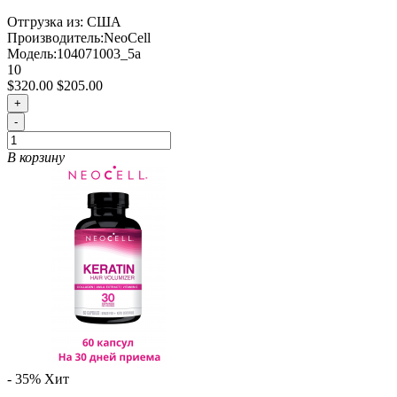
Отгрузка из: США
Производитель:
NeoCell
Модель:
104071003_5a
10
$320.00
$205.00
+
-
В корзину
- 35%
Хит