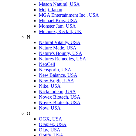
Mason Natural, USA
Meiji, Japan
MGA Entertainment Inc., USA
Michael Kors, USA
Monster Jam, USA
Mucinex, Reckitt, UK
N
Natural Vitality, USA
Nature Made, USA
Nature's Bounty, USA
Natures Remedies, USA
NeoCell
Neosporin, USA
New Balance, USA
New Bright, USA
Nike, USA
Niсkelodeon, USA
Novex Biotech, USA
Novex Biotech, USA
Now, USA
O
OGX, USA
Olaplex, USA
Olay, USA
Optify, USA