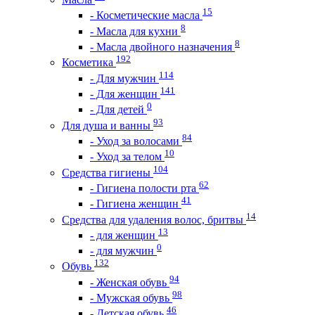
15
- Косметические масла
8
- Масла для кухни
8
- Масла двойного назначения
192
Косметика
114
- Для мужчин
141
- Для женщин
0
- Для детей
93
Для душа и ванны
84
- Уход за волосами
10
- Уход за телом
104
Средства гигиены
62
- Гигиена полости рта
41
- Гигиена женщин
14
Средства для удаления волос, бритвы
13
- для женщин
0
- для мужчин
132
Обувь
94
- Женская обувь
98
- Мужская обувь
46
- Детская обувь