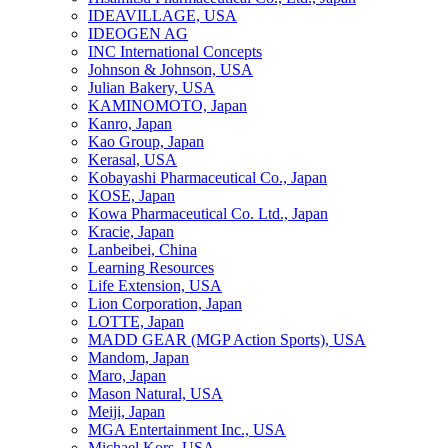
IDEAVILLAGE, USA
IDEOGEN AG
INC International Concepts
Johnson & Johnson, USA
Julian Bakery, USA
KAMINOMOTO, Japan
Kanro, Japan
Kao Group, Japan
Kerasal, USA
Kobayashi Pharmaceutical Co., Japan
KOSE, Japan
Kowa Pharmaceutical Co. Ltd., Japan
Kracie, Japan
Lanbeibei, China
Learning Resources
Life Extension, USA
Lion Corporation, Japan
LOTTE, Japan
MADD GEAR (MGP Action Sports), USA
Mandom, Japan
Maro, Japan
Mason Natural, USA
Meiji, Japan
MGA Entertainment Inc., USA
Michael Kors, USA