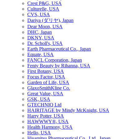
Crest P&G, USA
Culturelle, USA
CVS, USA
Dariya (ダリヤ), Japan
Dear Moon, USA
DHC, Japan
DKNY, USA
Dr. Scholl's, USA
Earth Pharmaceutical Co., Japan
Equate, USA
FANCL Corporation, Japan
Fenty Beauty by Rihanna, USA
First Botany, USA
Focus Factor, USA
Garden of Life, USA
GlaxoSmithKline Co.
Great Value, USA
GSK, USA
GTECHNIQ Ltd
HAIRITAGE by Mindy McKnight, USA
Harry Potter, USA
HAWWWY®, USA
Health Harmony, USA
Hello, USA
Hisamitsu Pharmaceutical Co., Ltd., Japan