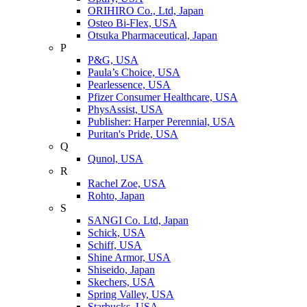
ORIHIRO Co., Ltd, Japan
Osteo Bi-Flex, USA
Otsuka Pharmaceutical, Japan
P
P&G, USA
Paula’s Choice, USA
Pearlessence, USA
Pfizer Consumer Healthcare, USA
PhysAssist, USA
Publisher: Harper Perennial, USA
Puritan's Pride, USA
Q
Qunol, USA
R
Rachel Zoe, USA
Rohto, Japan
S
SANGI Co. Ltd, Japan
Schick, USA
Schiff, USA
Shine Armor, USA
Shiseido, Japan
Skechers, USA
Spring Valley, USA
Starbucks, USA