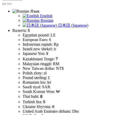
Язык
English
Russian
日本語 (Japanese)
Валюта:
$
Egyptian pound: LE
European Euro: €
Indonesian rupiah: Rp
Israeli new shekel: ₪
Japanese Yen: ¥
Kazakhstani Tenge: ₸
Malaysian ringgit: RM
New Taiwan dollar: NT$
Polish zloty: zł
Pound sterling: £
Romanian leu: lei
Saudi riyal: SAR
South Korean Won: ₩
Thai baht: ฿
Turkish lira: ₺
Ukraine Hryvnia: ₴
United Arab Emirates dirham: Dhs