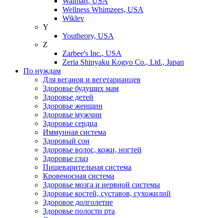
Walmart, USA
Wellness Whimzees, USA
Wiklev
Y
Youtheory, USA
Z
Zarbee's Inc., USA
Zeria Shinyaku Kogyo Co., Ltd., Japan
По нуждам
Для веганов и вегетарианцев
Здоровье будущих мам
Здоровье детей
Здоровье женщин
Здоровье мужчин
Здоровье сердца
Иммунная система
Здоровый сон
Здоровье волос, кожи, ногтей
Здоровье глаз
Пищеварительная система
Кровеносная система
Здоровье мозга и нервной системы
Здоровье костей, суставов, сухожилий
Здоровое долголетие
Здоровье полости рта