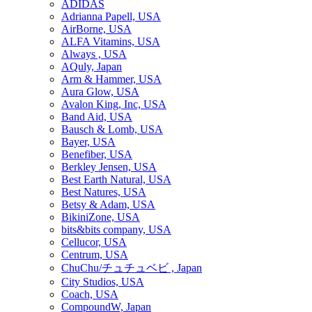
ADIDAS
Adrianna Papell, USA
AirBorne, USA
ALFA Vitamins, USA
Always , USA
AQuly, Japan
Arm & Hammer, USA
Aura Glow, USA
Avalon King, Inc, USA
Band Aid, USA
Bausch & Lomb, USA
Bayer, USA
Benefiber, USA
Berkley Jensen, USA
Best Earth Natural, USA
Best Natures, USA
Betsy & Adam, USA
BikiniZone, USA
bits&bits company, USA
Cellucor, USA
Centrum, USA
ChuChu/チュチュベビ , Japan
City Studios, USA
Coach, USA
CompoundW, Japan