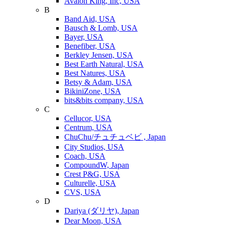
Avalon King, Inc, USA
B
Band Aid, USA
Bausch & Lomb, USA
Bayer, USA
Benefiber, USA
Berkley Jensen, USA
Best Earth Natural, USA
Best Natures, USA
Betsy & Adam, USA
BikiniZone, USA
bits&bits company, USA
C
Cellucor, USA
Centrum, USA
ChuChu/チュチュベビ , Japan
City Studios, USA
Coach, USA
CompoundW, Japan
Crest P&G, USA
Culturelle, USA
CVS, USA
D
Dariya (ダリヤ), Japan
Dear Moon, USA