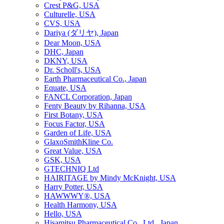
Crest P&G, USA
Culturelle, USA
CVS, USA
Dariya (ダリヤ), Japan
Dear Moon, USA
DHC, Japan
DKNY, USA
Dr. Scholl's, USA
Earth Pharmaceutical Co., Japan
Equate, USA
FANCL Corporation, Japan
Fenty Beauty by Rihanna, USA
First Botany, USA
Focus Factor, USA
Garden of Life, USA
GlaxoSmithKline Co.
Great Value, USA
GSK, USA
GTECHNIQ Ltd
HAIRITAGE by Mindy McKnight, USA
Harry Potter, USA
HAWWWY®, USA
Health Harmony, USA
Hello, USA
Hisamitsu Pharmaceutical Co., Ltd., Japan