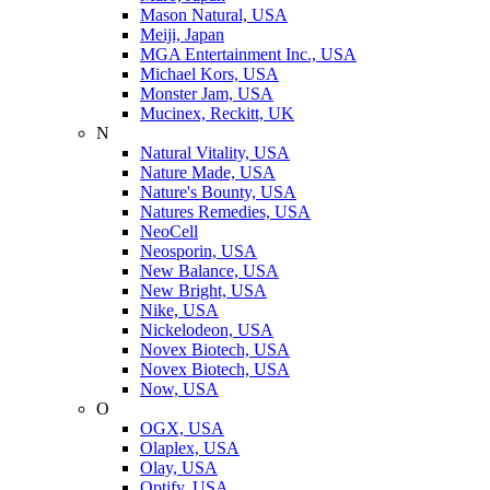
Mason Natural, USA
Meiji, Japan
MGA Entertainment Inc., USA
Michael Kors, USA
Monster Jam, USA
Mucinex, Reckitt, UK
N
Natural Vitality, USA
Nature Made, USA
Nature's Bounty, USA
Natures Remedies, USA
NeoCell
Neosporin, USA
New Balance, USA
New Bright, USA
Nike, USA
Niсkelodeon, USA
Novex Biotech, USA
Novex Biotech, USA
Now, USA
O
OGX, USA
Olaplex, USA
Olay, USA
Optify, USA