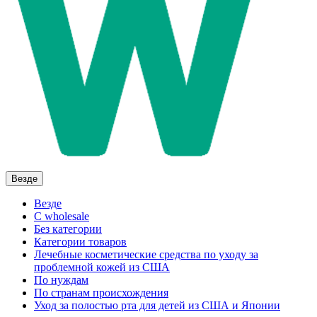
Везде
Везде
C wholesale
Без категории
Категории товаров
Лечебные косметические средства по уходу за
проблемной кожей из США
По нуждам
По странам происхождения
Уход за полостью рта для детей из США и Японии