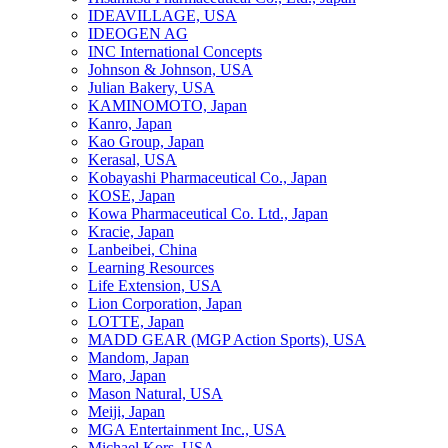
IDEAVILLAGE, USA
IDEOGEN AG
INC International Concepts
Johnson & Johnson, USA
Julian Bakery, USA
KAMINOMOTO, Japan
Kanro, Japan
Kao Group, Japan
Kerasal, USA
Kobayashi Pharmaceutical Co., Japan
KOSE, Japan
Kowa Pharmaceutical Co. Ltd., Japan
Kracie, Japan
Lanbeibei, China
Learning Resources
Life Extension, USA
Lion Corporation, Japan
LOTTE, Japan
MADD GEAR (MGP Action Sports), USA
Mandom, Japan
Maro, Japan
Mason Natural, USA
Meiji, Japan
MGA Entertainment Inc., USA
Michael Kors, USA