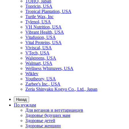
TOHO, Japan
Topricin, USA
Tropical Plantation, USA
Turtle Wax, Inc
Tylenol, USA
VH Nutrition, USA
Vibrant Health, USA
Vitafusion, USA
Vital Proteins, USA
Viviscal, USA
VTech, USA
Walgreens, USA
Walmart, USA
Wellness Whimzees, USA
Wiklev
Youtheory, USA
Zarbee's Inc., USA
Zeria Shinyaku Kogyo Co., Ltd., Japan
Назад
По нуждам
Для веганов и вегетарианцев
Здоровье будущих мам
Здоровье детей
Здоровье женщин