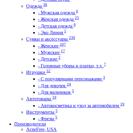
38
Одежда
0
- Мужская одежда
25
- Женская одежда
6
- Детская одежда
1
- Эко Линия
230
Сумки и аксессуары
207
- Женские
17
- Мужские
2
- Детские
7
- Головные уборы и платки, т.д.
32
Игрушки
3
- С популярными персонажами
24
- Для девочек
3
- Для мальчиков
19
Автотовары
19
- Автокосметика и уход за автомобилем
5
Инструменты
5
- Фрезы
Производители
AcneFree, USA