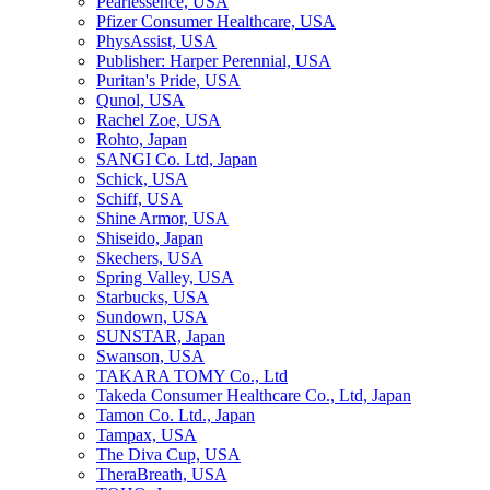
Pearlessence, USA
Pfizer Consumer Healthcare, USA
PhysAssist, USA
Publisher: Harper Perennial, USA
Puritan's Pride, USA
Qunol, USA
Rachel Zoe, USA
Rohto, Japan
SANGI Co. Ltd, Japan
Schick, USA
Schiff, USA
Shine Armor, USA
Shiseido, Japan
Skechers, USA
Spring Valley, USA
Starbucks, USA
Sundown, USA
SUNSTAR, Japan
Swanson, USA
TAKARA TOMY Co., Ltd
Takeda Consumer Healthcare Co., Ltd, Japan
Tamon Co. Ltd., Japan
Tampax, USA
The Diva Cup, USA
TheraBreath, USA