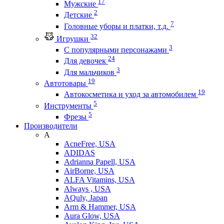
17
Мужские
2
Детские
7
Головные уборы и платки, т.д.
32
Игрушки
3
С популярными персонажами
24
Для девочек
3
Для мальчиков
19
Автотовары
19
Автокосметика и уход за автомобилем
5
Инструменты
5
Фрезы
Производители
A
AcneFree, USA
ADIDAS
Adrianna Papell, USA
AirBorne, USA
ALFA Vitamins, USA
Always , USA
AQuly, Japan
Arm & Hammer, USA
Aura Glow, USA