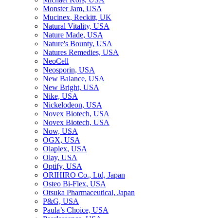
Monster Jam, USA
Mucinex, Reckitt, UK
Natural Vitality, USA
Nature Made, USA
Nature's Bounty, USA
Natures Remedies, USA
NeoCell
Neosporin, USA
New Balance, USA
New Bright, USA
Nike, USA
Niсkelodeon, USA
Novex Biotech, USA
Novex Biotech, USA
Now, USA
OGX, USA
Olaplex, USA
Olay, USA
Optify, USA
ORIHIRO Co., Ltd, Japan
Osteo Bi-Flex, USA
Otsuka Pharmaceutical, Japan
P&G, USA
Paula’s Choice, USA