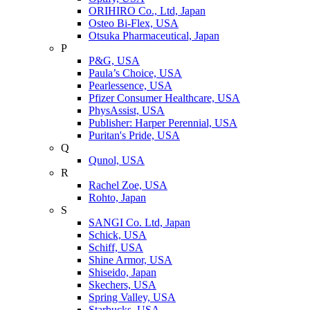
ORIHIRO Co., Ltd, Japan
Osteo Bi-Flex, USA
Otsuka Pharmaceutical, Japan
P
P&G, USA
Paula’s Choice, USA
Pearlessence, USA
Pfizer Consumer Healthcare, USA
PhysAssist, USA
Publisher: Harper Perennial, USA
Puritan's Pride, USA
Q
Qunol, USA
R
Rachel Zoe, USA
Rohto, Japan
S
SANGI Co. Ltd, Japan
Schick, USA
Schiff, USA
Shine Armor, USA
Shiseido, Japan
Skechers, USA
Spring Valley, USA
Starbucks, USA