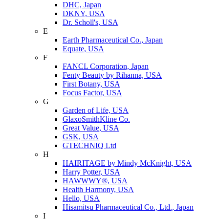
DHC, Japan
DKNY, USA
Dr. Scholl's, USA
E
Earth Pharmaceutical Co., Japan
Equate, USA
F
FANCL Corporation, Japan
Fenty Beauty by Rihanna, USA
First Botany, USA
Focus Factor, USA
G
Garden of Life, USA
GlaxoSmithKline Co.
Great Value, USA
GSK, USA
GTECHNIQ Ltd
H
HAIRITAGE by Mindy McKnight, USA
Harry Potter, USA
HAWWWY®, USA
Health Harmony, USA
Hello, USA
Hisamitsu Pharmaceutical Co., Ltd., Japan
I