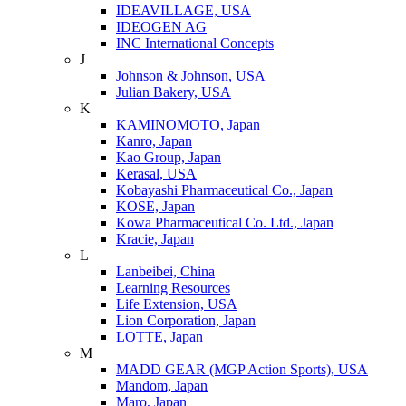
IDEAVILLAGE, USA
IDEOGEN AG
INC International Concepts
J
Johnson & Johnson, USA
Julian Bakery, USA
K
KAMINOMOTO, Japan
Kanro, Japan
Kao Group, Japan
Kerasal, USA
Kobayashi Pharmaceutical Co., Japan
KOSE, Japan
Kowa Pharmaceutical Co. Ltd., Japan
Kracie, Japan
L
Lanbeibei, China
Learning Resources
Life Extension, USA
Lion Corporation, Japan
LOTTE, Japan
M
MADD GEAR (MGP Action Sports), USA
Mandom, Japan
Maro, Japan