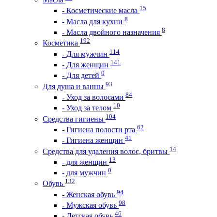
15
- Косметические масла
8
- Масла для кухни
8
- Масла двойного назначения
192
Косметика
114
- Для мужчин
141
- Для женщин
0
- Для детей
93
Для душа и ванны
84
- Уход за волосами
10
- Уход за телом
104
Средства гигиены
62
- Гигиена полости рта
41
- Гигиена женщин
14
Средства для удаления волос, бритвы
13
- для женщин
0
- для мужчин
132
Обувь
94
- Женская обувь
98
- Мужская обувь
46
- Детская обувь