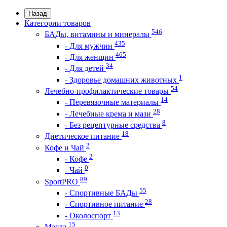
Назад
Категории товаров
546
БАДы, витамины и минералы
435
- Для мужчин
465
- Для женщин
34
- Для детей
1
- Здоровье домашних животных
54
Лечебно-профилактические товары
14
- Перевязочные материалы
28
- Лечебные крема и мази
8
- Без рецептурные средства
18
Диетическое питание
2
Кофе и Чай
2
- Кофе
0
- Чай
89
SportPRO
55
- Спортивные БАДы
28
- Спортивное питание
13
- Околоспорт
15
Масла