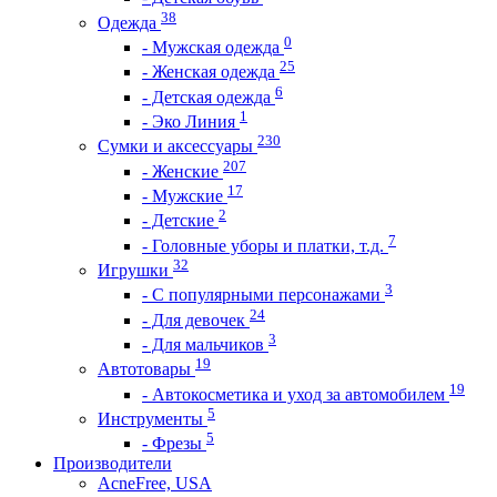
38
Одежда
0
- Мужская одежда
25
- Женская одежда
6
- Детская одежда
1
- Эко Линия
230
Сумки и аксессуары
207
- Женские
17
- Мужские
2
- Детские
7
- Головные уборы и платки, т.д.
32
Игрушки
3
- С популярными персонажами
24
- Для девочек
3
- Для мальчиков
19
Автотовары
19
- Автокосметика и уход за автомобилем
5
Инструменты
5
- Фрезы
Производители
AcneFree, USA