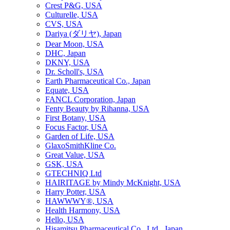
Crest P&G, USA
Culturelle, USA
CVS, USA
Dariya (ダリヤ), Japan
Dear Moon, USA
DHC, Japan
DKNY, USA
Dr. Scholl's, USA
Earth Pharmaceutical Co., Japan
Equate, USA
FANCL Corporation, Japan
Fenty Beauty by Rihanna, USA
First Botany, USA
Focus Factor, USA
Garden of Life, USA
GlaxoSmithKline Co.
Great Value, USA
GSK, USA
GTECHNIQ Ltd
HAIRITAGE by Mindy McKnight, USA
Harry Potter, USA
HAWWWY®, USA
Health Harmony, USA
Hello, USA
Hisamitsu Pharmaceutical Co., Ltd., Japan