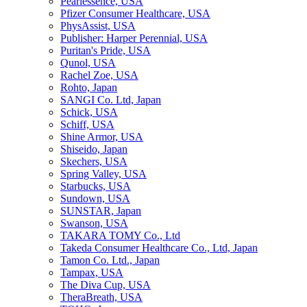
Pearlessence, USA
Pfizer Consumer Healthcare, USA
PhysAssist, USA
Publisher: Harper Perennial, USA
Puritan's Pride, USA
Qunol, USA
Rachel Zoe, USA
Rohto, Japan
SANGI Co. Ltd, Japan
Schick, USA
Schiff, USA
Shine Armor, USA
Shiseido, Japan
Skechers, USA
Spring Valley, USA
Starbucks, USA
Sundown, USA
SUNSTAR, Japan
Swanson, USA
TAKARA TOMY Co., Ltd
Takeda Consumer Healthcare Co., Ltd, Japan
Tamon Co. Ltd., Japan
Tampax, USA
The Diva Cup, USA
TheraBreath, USA