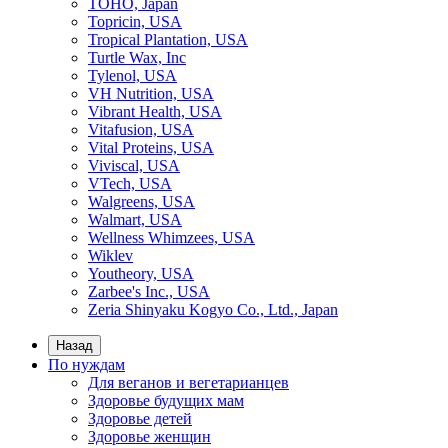
TOHO, Japan
Topricin, USA
Tropical Plantation, USA
Turtle Wax, Inc
Tylenol, USA
VH Nutrition, USA
Vibrant Health, USA
Vitafusion, USA
Vital Proteins, USA
Viviscal, USA
VTech, USA
Walgreens, USA
Walmart, USA
Wellness Whimzees, USA
Wiklev
Youtheory, USA
Zarbee's Inc., USA
Zeria Shinyaku Kogyo Co., Ltd., Japan
Назад
По нуждам
Для веганов и вегетарианцев
Здоровье будущих мам
Здоровье детей
Здоровье женщин