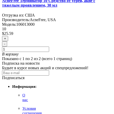
AcneFree Терминатор 10 Средство от угрей, акне с
тяжелым проявлением, 30 мл
Отгрузка из: США
Производитель:
AcneFree, USA
Модель:
106013000
10
$25.59
+
-
В корзину
Показано с 1 по 2 из 2 (всего 1 страниц)
Подписка на новости
Будьте в курсе новых акций и спецпредложений!
Подписаться
Информация:
О
нас
Условия
соглашения