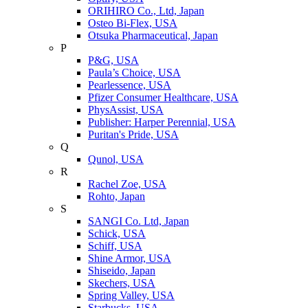
ORIHIRO Co., Ltd, Japan
Osteo Bi-Flex, USA
Otsuka Pharmaceutical, Japan
P
P&G, USA
Paula’s Choice, USA
Pearlessence, USA
Pfizer Consumer Healthcare, USA
PhysAssist, USA
Publisher: Harper Perennial, USA
Puritan's Pride, USA
Q
Qunol, USA
R
Rachel Zoe, USA
Rohto, Japan
S
SANGI Co. Ltd, Japan
Schick, USA
Schiff, USA
Shine Armor, USA
Shiseido, Japan
Skechers, USA
Spring Valley, USA
Starbucks, USA