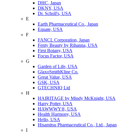
DHC, Japan
DKNY, USA
Dr. Scholl's, USA
E
Earth Pharmaceutical Co., Japan
Equate, USA
F
FANCL Corporation, Japan
Fenty Beauty by Rihanna, USA
First Botany, USA
Focus Factor, USA
G
Garden of Life, USA
GlaxoSmithKline Co.
Great Value, USA
GSK, USA
GTECHNIQ Ltd
H
HAIRITAGE by Mindy McKnight, USA
Harry Potter, USA
HAWWWY®, USA
Health Harmony, USA
Hello, USA
Hisamitsu Pharmaceutical Co., Ltd., Japan
I