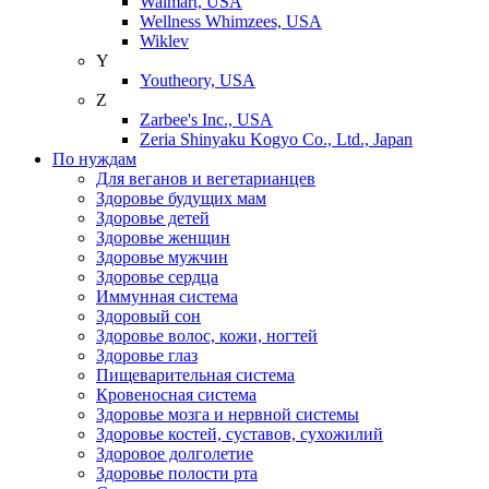
Walmart, USA
Wellness Whimzees, USA
Wiklev
Y
Youtheory, USA
Z
Zarbee's Inc., USA
Zeria Shinyaku Kogyo Co., Ltd., Japan
По нуждам
Для веганов и вегетарианцев
Здоровье будущих мам
Здоровье детей
Здоровье женщин
Здоровье мужчин
Здоровье сердца
Иммунная система
Здоровый сон
Здоровье волос, кожи, ногтей
Здоровье глаз
Пищеварительная система
Кровеносная система
Здоровье мозга и нервной системы
Здоровье костей, суставов, сухожилий
Здоровое долголетие
Здоровье полости рта