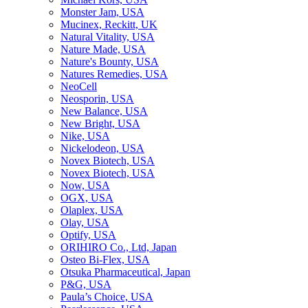
Monster Jam, USA
Mucinex, Reckitt, UK
Natural Vitality, USA
Nature Made, USA
Nature's Bounty, USA
Natures Remedies, USA
NeoCell
Neosporin, USA
New Balance, USA
New Bright, USA
Nike, USA
Niсkelodeon, USA
Novex Biotech, USA
Novex Biotech, USA
Now, USA
OGX, USA
Olaplex, USA
Olay, USA
Optify, USA
ORIHIRO Co., Ltd, Japan
Osteo Bi-Flex, USA
Otsuka Pharmaceutical, Japan
P&G, USA
Paula’s Choice, USA