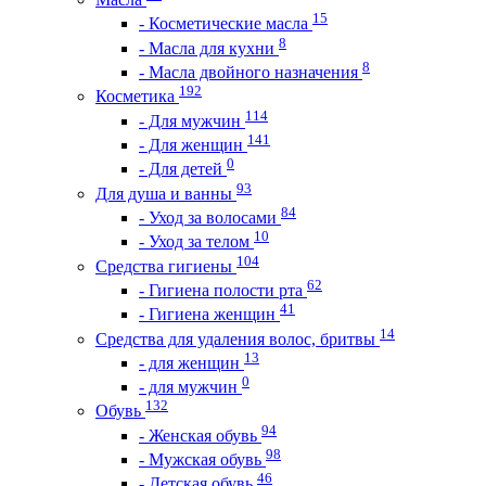
15
- Косметические масла
8
- Масла для кухни
8
- Масла двойного назначения
192
Косметика
114
- Для мужчин
141
- Для женщин
0
- Для детей
93
Для душа и ванны
84
- Уход за волосами
10
- Уход за телом
104
Средства гигиены
62
- Гигиена полости рта
41
- Гигиена женщин
14
Средства для удаления волос, бритвы
13
- для женщин
0
- для мужчин
132
Обувь
94
- Женская обувь
98
- Мужская обувь
46
- Детская обувь