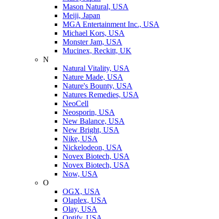
Mason Natural, USA
Meiji, Japan
MGA Entertainment Inc., USA
Michael Kors, USA
Monster Jam, USA
Mucinex, Reckitt, UK
N
Natural Vitality, USA
Nature Made, USA
Nature's Bounty, USA
Natures Remedies, USA
NeoCell
Neosporin, USA
New Balance, USA
New Bright, USA
Nike, USA
Niсkelodeon, USA
Novex Biotech, USA
Novex Biotech, USA
Now, USA
O
OGX, USA
Olaplex, USA
Olay, USA
Optify, USA