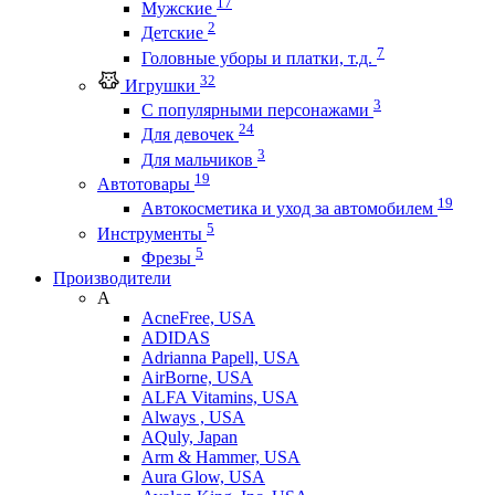
17
Мужские
2
Детские
7
Головные уборы и платки, т.д.
32
Игрушки
3
С популярными персонажами
24
Для девочек
3
Для мальчиков
19
Автотовары
19
Автокосметика и уход за автомобилем
5
Инструменты
5
Фрезы
Производители
A
AcneFree, USA
ADIDAS
Adrianna Papell, USA
AirBorne, USA
ALFA Vitamins, USA
Always , USA
AQuly, Japan
Arm & Hammer, USA
Aura Glow, USA