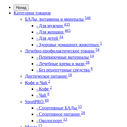
Назад
Категории товаров
546
БАДы, витамины и минералы
435
- Для мужчин
465
- Для женщин
34
- Для детей
1
- Здоровье домашних животных
54
Лечебно-профилактические товары
14
- Перевязочные материалы
28
- Лечебные крема и мази
8
- Без рецептурные средства
18
Диетическое питание
2
Кофе и Чай
2
- Кофе
0
- Чай
89
SportPRO
55
- Спортивные БАДы
28
- Спортивное питание
13
- Околоспорт
15
Масла