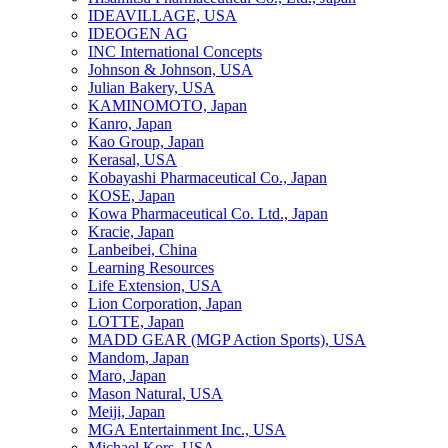
IDEAVILLAGE, USA
IDEOGEN AG
INC International Concepts
Johnson & Johnson, USA
Julian Bakery, USA
KAMINOMOTO, Japan
Kanro, Japan
Kao Group, Japan
Kerasal, USA
Kobayashi Pharmaceutical Co., Japan
KOSE, Japan
Kowa Pharmaceutical Co. Ltd., Japan
Kracie, Japan
Lanbeibei, China
Learning Resources
Life Extension, USA
Lion Corporation, Japan
LOTTE, Japan
MADD GEAR (MGP Action Sports), USA
Mandom, Japan
Maro, Japan
Mason Natural, USA
Meiji, Japan
MGA Entertainment Inc., USA
Michael Kors, USA