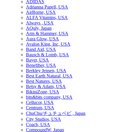
ADIDAS
Adrianna Papell, USA
AirBorne, USA
ALFA Vitamins, USA
Always , USA
AQuly, Japan
Arm & Hammer, USA
Aura Glow, USA
Avalon King, Inc, USA
Band Aid, USA
Bausch & Lomb, USA
Bayer, USA
Benefiber, USA
Berkley Jensen, USA
Best Earth Natural, USA
Best Natures, USA
Betsy & Adam, USA
BikiniZone, USA
bits&bits company, USA
Cellucor, USA
Centrum, USA
ChuChu/チュチュベビ , Japan
City Studios, USA
Coach, USA
CompoundW, Japan