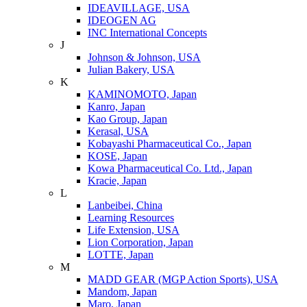
IDEAVILLAGE, USA
IDEOGEN AG
INC International Concepts
J
Johnson & Johnson, USA
Julian Bakery, USA
K
KAMINOMOTO, Japan
Kanro, Japan
Kao Group, Japan
Kerasal, USA
Kobayashi Pharmaceutical Co., Japan
KOSE, Japan
Kowa Pharmaceutical Co. Ltd., Japan
Kracie, Japan
L
Lanbeibei, China
Learning Resources
Life Extension, USA
Lion Corporation, Japan
LOTTE, Japan
M
MADD GEAR (MGP Action Sports), USA
Mandom, Japan
Maro, Japan