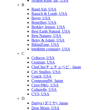
Avalon King, Inc, USA
B
Band Aid, USA
Bausch & Lomb, USA
Bayer, USA
Benefiber, USA
Berkley Jensen, USA
Best Earth Natural, USA
Best Natures, USA
Betsy & Adam, USA
BikiniZone, USA
bits&bits company, USA
C
Cellucor, USA
Centrum, USA
ChuChu/チュチュベビ , Japan
City Studios, USA
Coach, USA
CompoundW, Japan
Crest P&G, USA
Culturelle, USA
CVS, USA
D
Dariya (ダリヤ), Japan
Dear Moon, USA