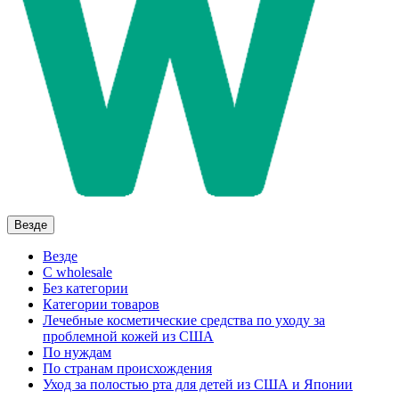
Везде
Везде
C wholesale
Без категории
Категории товаров
Лечебные косметические средства по уходу за
проблемной кожей из США
По нуждам
По странам происхождения
Уход за полостью рта для детей из США и Японии