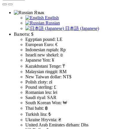
Язык
English
Russian
日本語 (Japanese)
Валюта:
$
Egyptian pound: LE
European Euro: €
Indonesian rupiah: Rp
Israeli new shekel: ₪
Japanese Yen: ¥
Kazakhstani Tenge: ₸
Malaysian ringgit: RM
New Taiwan dollar: NT$
Polish zloty: zł
Pound sterling: £
Romanian leu: lei
Saudi riyal: SAR
South Korean Won: ₩
Thai baht: ฿
Turkish lira: ₺
Ukraine Hryvnia: ₴
United Arab Emirates dirham: Dhs