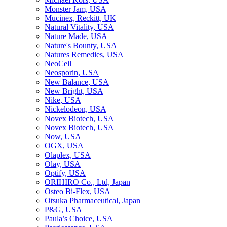
Monster Jam, USA
Mucinex, Reckitt, UK
Natural Vitality, USA
Nature Made, USA
Nature's Bounty, USA
Natures Remedies, USA
NeoCell
Neosporin, USA
New Balance, USA
New Bright, USA
Nike, USA
Niсkelodeon, USA
Novex Biotech, USA
Novex Biotech, USA
Now, USA
OGX, USA
Olaplex, USA
Olay, USA
Optify, USA
ORIHIRO Co., Ltd, Japan
Osteo Bi-Flex, USA
Otsuka Pharmaceutical, Japan
P&G, USA
Paula’s Choice, USA