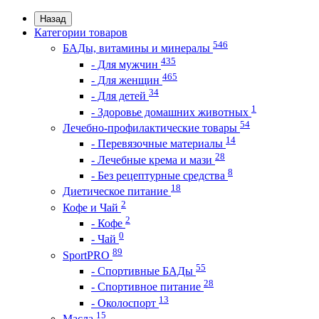
Назад
Категории товаров
546
БАДы, витамины и минералы
435
- Для мужчин
465
- Для женщин
34
- Для детей
1
- Здоровье домашних животных
54
Лечебно-профилактические товары
14
- Перевязочные материалы
28
- Лечебные крема и мази
8
- Без рецептурные средства
18
Диетическое питание
2
Кофе и Чай
2
- Кофе
0
- Чай
89
SportPRO
55
- Спортивные БАДы
28
- Спортивное питание
13
- Околоспорт
15
Масла