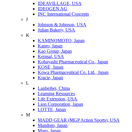
IDEAVILLAGE, USA
IDEOGEN AG
INC International Concepts
J
Johnson & Johnson, USA
Julian Bakery, USA
K
KAMINOMOTO, Japan
Kanro, Japan
Kao Group, Japan
Kerasal, USA
Kobayashi Pharmaceutical Co., Japan
KOSE, Japan
Kowa Pharmaceutical Co. Ltd., Japan
Kracie, Japan
L
Lanbeibei, China
Learning Resources
Life Extension, USA
Lion Corporation, Japan
LOTTE, Japan
M
MADD GEAR (MGP Action Sports), USA
Mandom, Japan
Maro, Japan