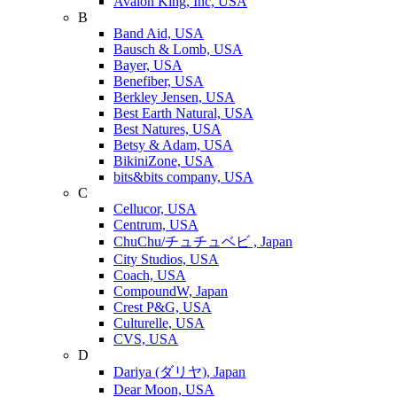
Avalon King, Inc, USA
B
Band Aid, USA
Bausch & Lomb, USA
Bayer, USA
Benefiber, USA
Berkley Jensen, USA
Best Earth Natural, USA
Best Natures, USA
Betsy & Adam, USA
BikiniZone, USA
bits&bits company, USA
C
Cellucor, USA
Centrum, USA
ChuChu/チュチュベビ , Japan
City Studios, USA
Coach, USA
CompoundW, Japan
Crest P&G, USA
Culturelle, USA
CVS, USA
D
Dariya (ダリヤ), Japan
Dear Moon, USA