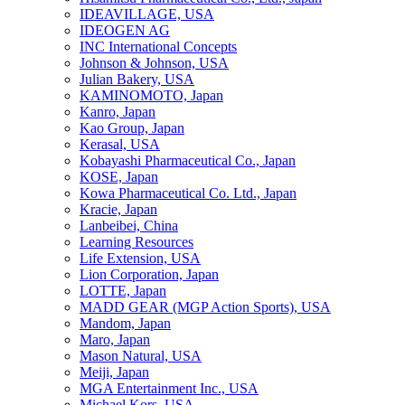
IDEAVILLAGE, USA
IDEOGEN AG
INC International Concepts
Johnson & Johnson, USA
Julian Bakery, USA
KAMINOMOTO, Japan
Kanro, Japan
Kao Group, Japan
Kerasal, USA
Kobayashi Pharmaceutical Co., Japan
KOSE, Japan
Kowa Pharmaceutical Co. Ltd., Japan
Kracie, Japan
Lanbeibei, China
Learning Resources
Life Extension, USA
Lion Corporation, Japan
LOTTE, Japan
MADD GEAR (MGP Action Sports), USA
Mandom, Japan
Maro, Japan
Mason Natural, USA
Meiji, Japan
MGA Entertainment Inc., USA
Michael Kors, USA