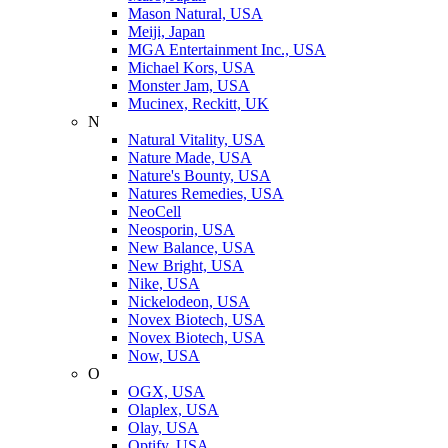
Mason Natural, USA
Meiji, Japan
MGA Entertainment Inc., USA
Michael Kors, USA
Monster Jam, USA
Mucinex, Reckitt, UK
N
Natural Vitality, USA
Nature Made, USA
Nature's Bounty, USA
Natures Remedies, USA
NeoCell
Neosporin, USA
New Balance, USA
New Bright, USA
Nike, USA
Niсkelodeon, USA
Novex Biotech, USA
Novex Biotech, USA
Now, USA
O
OGX, USA
Olaplex, USA
Olay, USA
Optify, USA