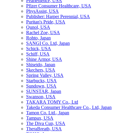
Pearlessence, USA
Pfizer Consumer Healthcare, USA
PhysAssist, USA
Publisher: Harper Perennial, USA
Puritan's Pride, USA
Qunol, USA
Rachel Zoe, USA
Rohto, Japan
SANGI Co. Ltd, Japan
Schick, USA
Schiff, USA
Shine Armor, USA
Shiseido, Japan
Skechers, USA
Spring Valley, USA
Starbucks, USA
Sundown, USA
SUNSTAR, Japan
Swanson, USA
TAKARA TOMY Co., Ltd
Takeda Consumer Healthcare Co., Ltd, Japan
Tamon Co. Ltd., Japan
Tampax, USA
The Diva Cup, USA
TheraBreath, USA