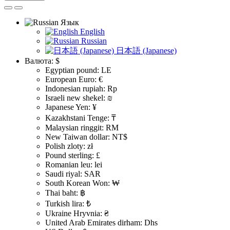
Язык
English
Russian
日本語 (Japanese)
Валюта:
$
Egyptian pound: LE
European Euro: €
Indonesian rupiah: Rp
Israeli new shekel: ₪
Japanese Yen: ¥
Kazakhstani Tenge: ₸
Malaysian ringgit: RM
New Taiwan dollar: NT$
Polish zloty: zł
Pound sterling: £
Romanian leu: lei
Saudi riyal: SAR
South Korean Won: ₩
Thai baht: ฿
Turkish lira: ₺
Ukraine Hryvnia: ₴
United Arab Emirates dirham: Dhs