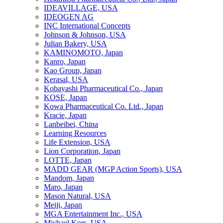
IDEAVILLAGE, USA
IDEOGEN AG
INC International Concepts
Johnson & Johnson, USA
Julian Bakery, USA
KAMINOMOTO, Japan
Kanro, Japan
Kao Group, Japan
Kerasal, USA
Kobayashi Pharmaceutical Co., Japan
KOSE, Japan
Kowa Pharmaceutical Co. Ltd., Japan
Kracie, Japan
Lanbeibei, China
Learning Resources
Life Extension, USA
Lion Corporation, Japan
LOTTE, Japan
MADD GEAR (MGP Action Sports), USA
Mandom, Japan
Maro, Japan
Mason Natural, USA
Meiji, Japan
MGA Entertainment Inc., USA
Michael Kors, USA