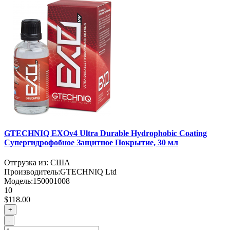
GTECHNIQ EXOv4 Ultra Durable Hydrophobic Coating
Супергидрофобное Защитное Покрытие, 30 мл
Отгрузка из: США
Производитель:
GTECHNIQ Ltd
Модель:
150001008
10
$118.00
+
-