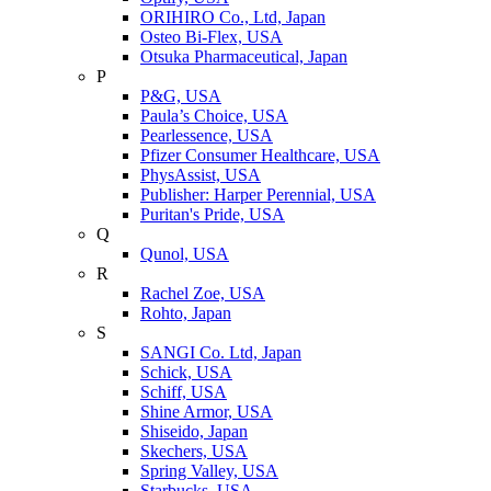
ORIHIRO Co., Ltd, Japan
Osteo Bi-Flex, USA
Otsuka Pharmaceutical, Japan
P
P&G, USA
Paula’s Choice, USA
Pearlessence, USA
Pfizer Consumer Healthcare, USA
PhysAssist, USA
Publisher: Harper Perennial, USA
Puritan's Pride, USA
Q
Qunol, USA
R
Rachel Zoe, USA
Rohto, Japan
S
SANGI Co. Ltd, Japan
Schick, USA
Schiff, USA
Shine Armor, USA
Shiseido, Japan
Skechers, USA
Spring Valley, USA
Starbucks, USA