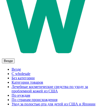
Везде
Везде
C wholesale
Без категории
Категории товаров
Лечебные косметические средства по уходу за
проблемной кожей из США
По нуждам
По странам происхождения
Уход за полостью рта для детей из США и Японии