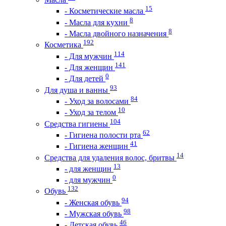
15
- Косметические масла
8
- Масла для кухни
8
- Масла двойного назначения
192
Косметика
114
- Для мужчин
141
- Для женщин
0
- Для детей
93
Для душа и ванны
84
- Уход за волосами
10
- Уход за телом
104
Средства гигиены
62
- Гигиена полости рта
41
- Гигиена женщин
14
Средства для удаления волос, бритвы
13
- для женщин
0
- для мужчин
132
Обувь
94
- Женская обувь
98
- Мужская обувь
46
- Детская обувь