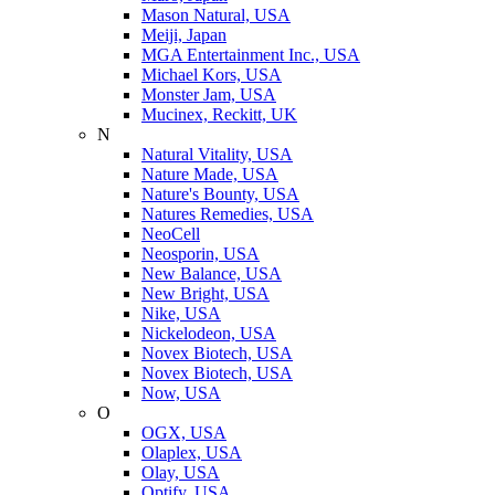
Mason Natural, USA
Meiji, Japan
MGA Entertainment Inc., USA
Michael Kors, USA
Monster Jam, USA
Mucinex, Reckitt, UK
N
Natural Vitality, USA
Nature Made, USA
Nature's Bounty, USA
Natures Remedies, USA
NeoCell
Neosporin, USA
New Balance, USA
New Bright, USA
Nike, USA
Niсkelodeon, USA
Novex Biotech, USA
Novex Biotech, USA
Now, USA
O
OGX, USA
Olaplex, USA
Olay, USA
Optify, USA