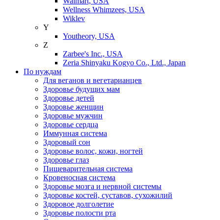
Walmart, USA
Wellness Whimzees, USA
Wiklev
Y
Youtheory, USA
Z
Zarbee's Inc., USA
Zeria Shinyaku Kogyo Co., Ltd., Japan
По нуждам
Для веганов и вегетарианцев
Здоровье будущих мам
Здоровье детей
Здоровье женщин
Здоровье мужчин
Здоровье сердца
Иммунная система
Здоровый сон
Здоровье волос, кожи, ногтей
Здоровье глаз
Пищеварительная система
Кровеносная система
Здоровье мозга и нервной системы
Здоровье костей, суставов, сухожилий
Здоровое долголетие
Здоровье полости рта