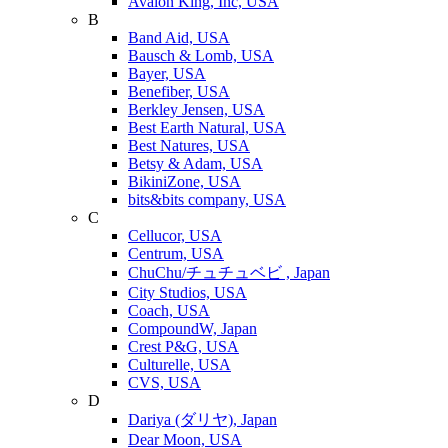
Avalon King, Inc, USA
B
Band Aid, USA
Bausch & Lomb, USA
Bayer, USA
Benefiber, USA
Berkley Jensen, USA
Best Earth Natural, USA
Best Natures, USA
Betsy & Adam, USA
BikiniZone, USA
bits&bits company, USA
C
Cellucor, USA
Centrum, USA
ChuChu/チュチュベビ , Japan
City Studios, USA
Coach, USA
CompoundW, Japan
Crest P&G, USA
Culturelle, USA
CVS, USA
D
Dariya (ダリヤ), Japan
Dear Moon, USA