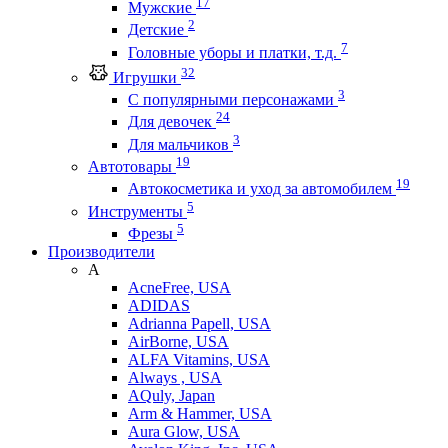
17
Мужские
2
Детские
7
Головные уборы и платки, т.д.
32
Игрушки
3
С популярными персонажами
24
Для девочек
3
Для мальчиков
19
Автотовары
19
Автокосметика и уход за автомобилем
5
Инструменты
5
Фрезы
Производители
A
AcneFree, USA
ADIDAS
Adrianna Papell, USA
AirBorne, USA
ALFA Vitamins, USA
Always , USA
AQuly, Japan
Arm & Hammer, USA
Aura Glow, USA