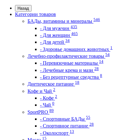
Назад
Категории товаров
546
БАДы, витамины и минералы
435
- Для мужчин
465
- Для женщин
34
- Для детей
1
- Здоровье домашних животных
54
Лечебно-профилактические товары
14
- Перевязочные материалы
28
- Лечебные крема и мази
8
- Без рецептурные средства
18
Диетическое питание
2
Кофе и Чай
2
- Кофе
0
- Чай
89
SportPRO
55
- Спортивные БАДы
28
- Спортивное питание
13
- Околоспорт
15
Масла