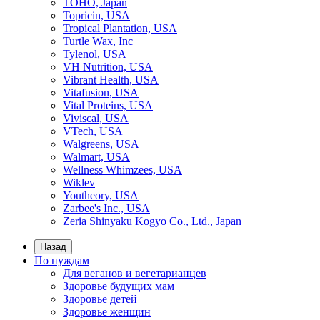
TOHO, Japan
Topricin, USA
Tropical Plantation, USA
Turtle Wax, Inc
Tylenol, USA
VH Nutrition, USA
Vibrant Health, USA
Vitafusion, USA
Vital Proteins, USA
Viviscal, USA
VTech, USA
Walgreens, USA
Walmart, USA
Wellness Whimzees, USA
Wiklev
Youtheory, USA
Zarbee's Inc., USA
Zeria Shinyaku Kogyo Co., Ltd., Japan
Назад
По нуждам
Для веганов и вегетарианцев
Здоровье будущих мам
Здоровье детей
Здоровье женщин