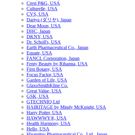
Crest P&G, USA
Culturelle, USA
CVS, USA
Dariya (ダリヤ), Japan
Dear Moon, USA
DHC, Japan
DKNY, USA
Dr. Scholl's, USA
Earth Pharmaceutical Co., Japan
Equate, USA
FANCL Corporation, Japan
Fenty Beauty by Rihanna, USA
First Botany, USA
Focus Factor, USA
Garden of Life, USA
GlaxoSmithKline Co.
Great Value, USA
GSK, USA
GTECHNIQ Ltd
HAIRITAGE by Mindy McKnight, USA
Harry Potter, USA
HAWWWY®, USA
Health Harmony, USA
Hello, USA
Hisamitsu Pharmaceutical Co., Ltd., Japan