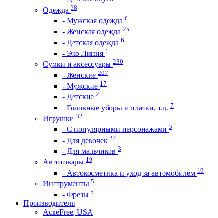
38
Одежда
0
- Мужская одежда
25
- Женская одежда
6
- Детская одежда
1
- Эко Линия
230
Сумки и аксессуары
207
- Женские
17
- Мужские
2
- Детские
7
- Головные уборы и платки, т.д.
32
Игрушки
3
- С популярными персонажами
24
- Для девочек
3
- Для мальчиков
19
Автотовары
19
- Автокосметика и уход за автомобилем
5
Инструменты
5
- Фрезы
Производители
AcneFree, USA