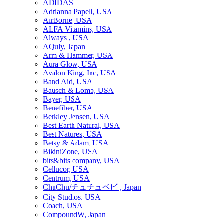
ADIDAS
Adrianna Papell, USA
AirBorne, USA
ALFA Vitamins, USA
Always , USA
AQuly, Japan
Arm & Hammer, USA
Aura Glow, USA
Avalon King, Inc, USA
Band Aid, USA
Bausch & Lomb, USA
Bayer, USA
Benefiber, USA
Berkley Jensen, USA
Best Earth Natural, USA
Best Natures, USA
Betsy & Adam, USA
BikiniZone, USA
bits&bits company, USA
Cellucor, USA
Centrum, USA
ChuChu/チュチュベビ , Japan
City Studios, USA
Coach, USA
CompoundW, Japan