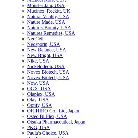
Monster Jam, USA
Mucinex, Reckitt, UK
Natural Vitality, USA
Nature Made, USA
Nature's Bounty, USA
Natures Remedies, USA
NeoCell
Neosporin, USA
New Balance, USA
New Bright, USA
Nike, USA
Niсkelodeon, USA
Novex Biotech, USA
Novex Biotech, USA
Now, USA
OGX, USA
Olaplex, USA
Olay, USA
Optify, USA
ORIHIRO Co., Ltd, Japan
Osteo Bi-Flex, USA
Otsuka Pharmaceutical, Japan
P&G, USA
Paula’s Choice, USA