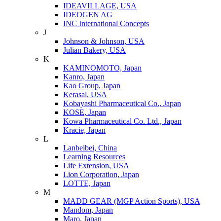
IDEAVILLAGE, USA
IDEOGEN AG
INC International Concepts
J
Johnson & Johnson, USA
Julian Bakery, USA
K
KAMINOMOTO, Japan
Kanro, Japan
Kao Group, Japan
Kerasal, USA
Kobayashi Pharmaceutical Co., Japan
KOSE, Japan
Kowa Pharmaceutical Co. Ltd., Japan
Kracie, Japan
L
Lanbeibei, China
Learning Resources
Life Extension, USA
Lion Corporation, Japan
LOTTE, Japan
M
MADD GEAR (MGP Action Sports), USA
Mandom, Japan
Maro, Japan