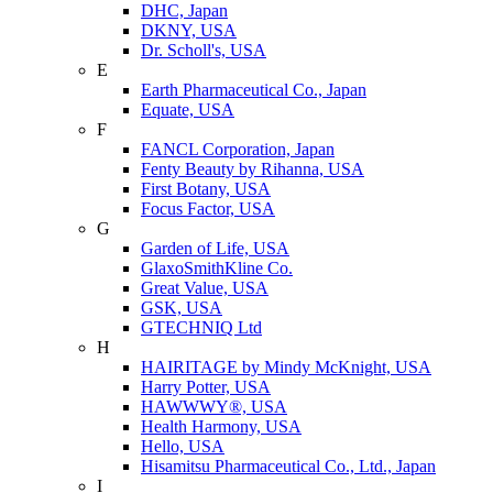
DHC, Japan
DKNY, USA
Dr. Scholl's, USA
E
Earth Pharmaceutical Co., Japan
Equate, USA
F
FANCL Corporation, Japan
Fenty Beauty by Rihanna, USA
First Botany, USA
Focus Factor, USA
G
Garden of Life, USA
GlaxoSmithKline Co.
Great Value, USA
GSK, USA
GTECHNIQ Ltd
H
HAIRITAGE by Mindy McKnight, USA
Harry Potter, USA
HAWWWY®, USA
Health Harmony, USA
Hello, USA
Hisamitsu Pharmaceutical Co., Ltd., Japan
I