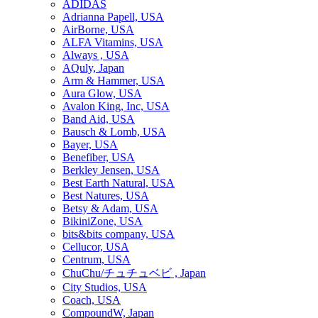
ADIDAS
Adrianna Papell, USA
AirBorne, USA
ALFA Vitamins, USA
Always , USA
AQuly, Japan
Arm & Hammer, USA
Aura Glow, USA
Avalon King, Inc, USA
Band Aid, USA
Bausch & Lomb, USA
Bayer, USA
Benefiber, USA
Berkley Jensen, USA
Best Earth Natural, USA
Best Natures, USA
Betsy & Adam, USA
BikiniZone, USA
bits&bits company, USA
Cellucor, USA
Centrum, USA
ChuChu/チュチュベビ , Japan
City Studios, USA
Coach, USA
CompoundW, Japan