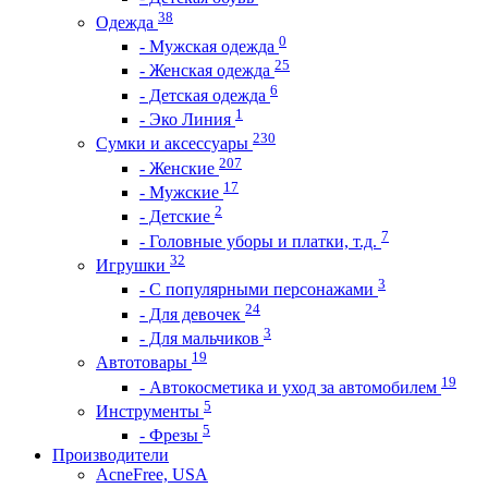
38
Одежда
0
- Мужская одежда
25
- Женская одежда
6
- Детская одежда
1
- Эко Линия
230
Сумки и аксессуары
207
- Женские
17
- Мужские
2
- Детские
7
- Головные уборы и платки, т.д.
32
Игрушки
3
- С популярными персонажами
24
- Для девочек
3
- Для мальчиков
19
Автотовары
19
- Автокосметика и уход за автомобилем
5
Инструменты
5
- Фрезы
Производители
AcneFree, USA