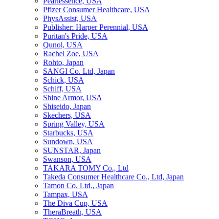
Pearlessence, USA
Pfizer Consumer Healthcare, USA
PhysAssist, USA
Publisher: Harper Perennial, USA
Puritan's Pride, USA
Qunol, USA
Rachel Zoe, USA
Rohto, Japan
SANGI Co. Ltd, Japan
Schick, USA
Schiff, USA
Shine Armor, USA
Shiseido, Japan
Skechers, USA
Spring Valley, USA
Starbucks, USA
Sundown, USA
SUNSTAR, Japan
Swanson, USA
TAKARA TOMY Co., Ltd
Takeda Consumer Healthcare Co., Ltd, Japan
Tamon Co. Ltd., Japan
Tampax, USA
The Diva Cup, USA
TheraBreath, USA