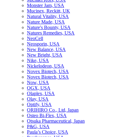
Monster Jam, USA
Mucinex, Reckitt, UK
Natural Vitality, USA
Nature Made, USA
Nature's Bounty, USA
Natures Remedies, USA
NeoCell
Neosporin, USA
New Balance, USA
New Bright, USA
Nike, USA
Niсkelodeon, USA
Novex Biotech, USA
Novex Biotech, USA
Now, USA
OGX, USA
Olaplex, USA
Olay, USA
Optify, USA
ORIHIRO Co., Ltd, Japan
Osteo Bi-Flex, USA
Otsuka Pharmaceutical, Japan
P&G, USA
Paula’s Choice, USA