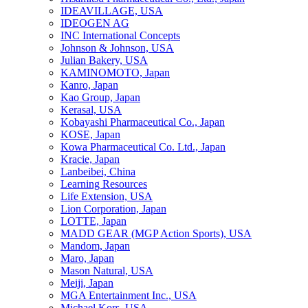
IDEAVILLAGE, USA
IDEOGEN AG
INC International Concepts
Johnson & Johnson, USA
Julian Bakery, USA
KAMINOMOTO, Japan
Kanro, Japan
Kao Group, Japan
Kerasal, USA
Kobayashi Pharmaceutical Co., Japan
KOSE, Japan
Kowa Pharmaceutical Co. Ltd., Japan
Kracie, Japan
Lanbeibei, China
Learning Resources
Life Extension, USA
Lion Corporation, Japan
LOTTE, Japan
MADD GEAR (MGP Action Sports), USA
Mandom, Japan
Maro, Japan
Mason Natural, USA
Meiji, Japan
MGA Entertainment Inc., USA
Michael Kors, USA