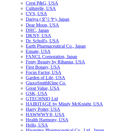
Crest P&G, USA
Culturelle, USA
CVS, USA
Dariya (ダリヤ), Japan
Dear Moon, USA
DHC, Japan
DKNY, USA
Dr. Scholl's, USA
Earth Pharmaceutical Co., Japan
Equate, USA
FANCL Corporation, Japan
Fenty Beauty by Rihanna, USA
First Botany, USA
Focus Factor, USA
Garden of Life, USA
GlaxoSmithKline Co.
Great Value, USA
GSK, USA
GTECHNIQ Ltd
HAIRITAGE by Mindy McKnight, USA
Harry Potter, USA
HAWWWY®, USA
Health Harmony, USA
Hello, USA
Hisamitsu Pharmaceutical Co., Ltd., Japan