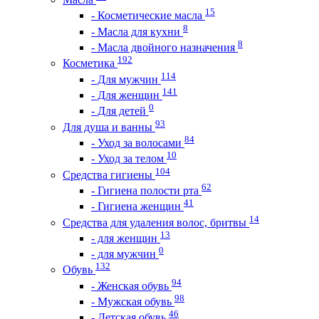
15
- Косметические масла
8
- Масла для кухни
8
- Масла двойного назначения
192
Косметика
114
- Для мужчин
141
- Для женщин
0
- Для детей
93
Для душа и ванны
84
- Уход за волосами
10
- Уход за телом
104
Средства гигиены
62
- Гигиена полости рта
41
- Гигиена женщин
14
Средства для удаления волос, бритвы
13
- для женщин
0
- для мужчин
132
Обувь
94
- Женская обувь
98
- Мужская обувь
46
- Детская обувь