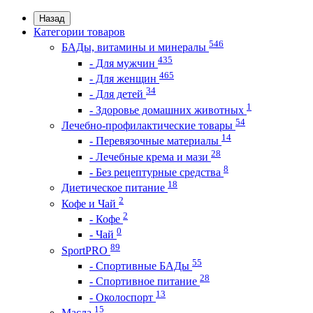
Назад
Категории товаров
546
БАДы, витамины и минералы
435
- Для мужчин
465
- Для женщин
34
- Для детей
1
- Здоровье домашних животных
54
Лечебно-профилактические товары
14
- Перевязочные материалы
28
- Лечебные крема и мази
8
- Без рецептурные средства
18
Диетическое питание
2
Кофе и Чай
2
- Кофе
0
- Чай
89
SportPRO
55
- Спортивные БАДы
28
- Спортивное питание
13
- Околоспорт
15
Масла