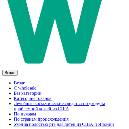
Везде
Везде
C wholesale
Без категории
Категории товаров
Лечебные косметические средства по уходу за
проблемной кожей из США
По нуждам
По странам происхождения
Уход за полостью рта для детей из США и Японии