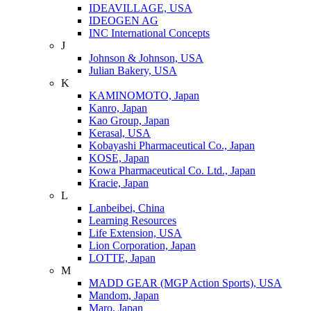
IDEAVILLAGE, USA
IDEOGEN AG
INC International Concepts
J
Johnson & Johnson, USA
Julian Bakery, USA
K
KAMINOMOTO, Japan
Kanro, Japan
Kao Group, Japan
Kerasal, USA
Kobayashi Pharmaceutical Co., Japan
KOSE, Japan
Kowa Pharmaceutical Co. Ltd., Japan
Kracie, Japan
L
Lanbeibei, China
Learning Resources
Life Extension, USA
Lion Corporation, Japan
LOTTE, Japan
M
MADD GEAR (MGP Action Sports), USA
Mandom, Japan
Maro, Japan