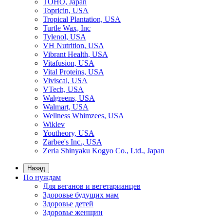
TOHO, Japan
Topricin, USA
Tropical Plantation, USA
Turtle Wax, Inc
Tylenol, USA
VH Nutrition, USA
Vibrant Health, USA
Vitafusion, USA
Vital Proteins, USA
Viviscal, USA
VTech, USA
Walgreens, USA
Walmart, USA
Wellness Whimzees, USA
Wiklev
Youtheory, USA
Zarbee's Inc., USA
Zeria Shinyaku Kogyo Co., Ltd., Japan
Назад
По нуждам
Для веганов и вегетарианцев
Здоровье будущих мам
Здоровье детей
Здоровье женщин