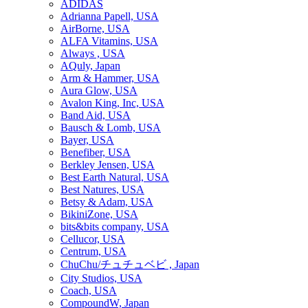
ADIDAS
Adrianna Papell, USA
AirBorne, USA
ALFA Vitamins, USA
Always , USA
AQuly, Japan
Arm & Hammer, USA
Aura Glow, USA
Avalon King, Inc, USA
Band Aid, USA
Bausch & Lomb, USA
Bayer, USA
Benefiber, USA
Berkley Jensen, USA
Best Earth Natural, USA
Best Natures, USA
Betsy & Adam, USA
BikiniZone, USA
bits&bits company, USA
Cellucor, USA
Centrum, USA
ChuChu/チュチュベビ , Japan
City Studios, USA
Coach, USA
CompoundW, Japan