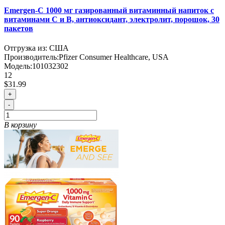
Emergen-C 1000 мг газированный витаминный напиток с
витаминами C и B, антиоксидант, электролит, порошок, 30
пакетов
Отгрузка из: США
Производитель:
Pfizer Consumer Healthcare, USA
Модель:
101032302
12
$31.99
+
-
В корзину