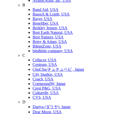
Avalon King, Inc, USA
B
Band Aid, USA
Bausch & Lomb, USA
Bayer, USA
Benefiber, USA
Berkley Jensen, USA
Best Earth Natural, USA
Best Natures, USA
Betsy & Adam, USA
BikiniZone, USA
bits&bits company, USA
C
Cellucor, USA
Centrum, USA
ChuChu/チュチュベビ , Japan
City Studios, USA
Coach, USA
CompoundW, Japan
Crest P&G, USA
Culturelle, USA
CVS, USA
D
Dariya (ダリヤ), Japan
Dear Moon, USA