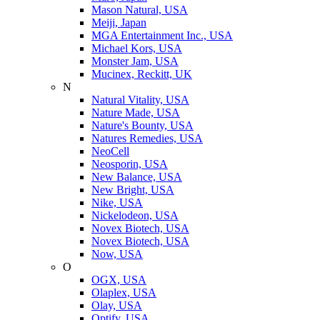
Mason Natural, USA
Meiji, Japan
MGA Entertainment Inc., USA
Michael Kors, USA
Monster Jam, USA
Mucinex, Reckitt, UK
N
Natural Vitality, USA
Nature Made, USA
Nature's Bounty, USA
Natures Remedies, USA
NeoCell
Neosporin, USA
New Balance, USA
New Bright, USA
Nike, USA
Niсkelodeon, USA
Novex Biotech, USA
Novex Biotech, USA
Now, USA
O
OGX, USA
Olaplex, USA
Olay, USA
Optify, USA