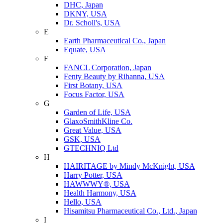
DHC, Japan
DKNY, USA
Dr. Scholl's, USA
E
Earth Pharmaceutical Co., Japan
Equate, USA
F
FANCL Corporation, Japan
Fenty Beauty by Rihanna, USA
First Botany, USA
Focus Factor, USA
G
Garden of Life, USA
GlaxoSmithKline Co.
Great Value, USA
GSK, USA
GTECHNIQ Ltd
H
HAIRITAGE by Mindy McKnight, USA
Harry Potter, USA
HAWWWY®, USA
Health Harmony, USA
Hello, USA
Hisamitsu Pharmaceutical Co., Ltd., Japan
I