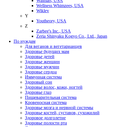
Walmart, USA
Wellness Whimzees, USA
Wiklev
Y
Youtheory, USA
Z
Zarbee's Inc., USA
Zeria Shinyaku Kogyo Co., Ltd., Japan
По нуждам
Для веганов и вегетарианцев
Здоровье будущих мам
Здоровье детей
Здоровье женщин
Здоровье мужчин
Здоровье сердца
Иммунная система
Здоровый сон
Здоровье волос, кожи, ногтей
Здоровье глаз
Пищеварительная система
Кровеносная система
Здоровье мозга и нервной системы
Здоровье костей, суставов, сухожилий
Здоровое долголетие
Здоровье полости рта