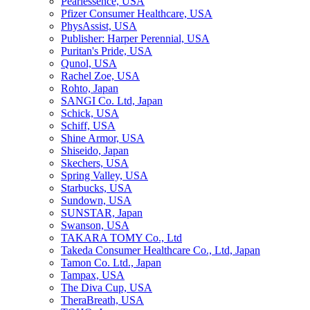
Pearlessence, USA
Pfizer Consumer Healthcare, USA
PhysAssist, USA
Publisher: Harper Perennial, USA
Puritan's Pride, USA
Qunol, USA
Rachel Zoe, USA
Rohto, Japan
SANGI Co. Ltd, Japan
Schick, USA
Schiff, USA
Shine Armor, USA
Shiseido, Japan
Skechers, USA
Spring Valley, USA
Starbucks, USA
Sundown, USA
SUNSTAR, Japan
Swanson, USA
TAKARA TOMY Co., Ltd
Takeda Consumer Healthcare Co., Ltd, Japan
Tamon Co. Ltd., Japan
Tampax, USA
The Diva Cup, USA
TheraBreath, USA