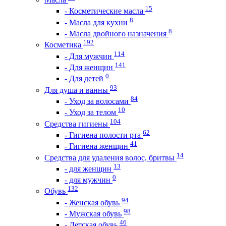
15
- Косметические масла
8
- Масла для кухни
8
- Масла двойного назначения
192
Косметика
114
- Для мужчин
141
- Для женщин
0
- Для детей
93
Для душа и ванны
84
- Уход за волосами
10
- Уход за телом
104
Средства гигиены
62
- Гигиена полости рта
41
- Гигиена женщин
14
Средства для удаления волос, бритвы
13
- для женщин
0
- для мужчин
132
Обувь
94
- Женская обувь
98
- Мужская обувь
46
- Детская обувь