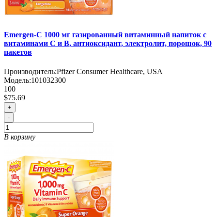
Emergen-C 1000 мг газированный витаминный напиток с
витаминами C и B, антиоксидант, электролит, порошок, 90
пакетов
Производитель:
Pfizer Consumer Healthcare, USA
Модель:
101032300
100
$75.69
+
-
В корзину