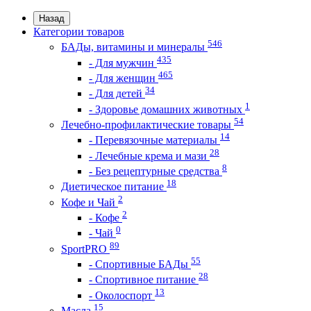
Назад
Категории товаров
546
БАДы, витамины и минералы
435
- Для мужчин
465
- Для женщин
34
- Для детей
1
- Здоровье домашних животных
54
Лечебно-профилактические товары
14
- Перевязочные материалы
28
- Лечебные крема и мази
8
- Без рецептурные средства
18
Диетическое питание
2
Кофе и Чай
2
- Кофе
0
- Чай
89
SportPRO
55
- Спортивные БАДы
28
- Спортивное питание
13
- Околоспорт
15
Масла