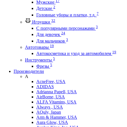
17
Мужские
2
Детские
7
Головные уборы и платки, т.д.
32
Игрушки
3
С популярными персонажами
24
Для девочек
3
Для мальчиков
19
Автотовары
19
Автокосметика и уход за автомобилем
5
Инструменты
5
Фрезы
Производители
A
AcneFree, USA
ADIDAS
Adrianna Papell, USA
AirBorne, USA
ALFA Vitamins, USA
Always , USA
AQuly, Japan
Arm & Hammer, USA
Aura Glow, USA