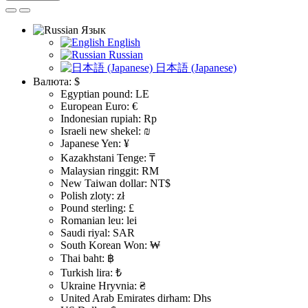
Язык
English
Russian
日本語 (Japanese)
Валюта:
$
Egyptian pound: LE
European Euro: €
Indonesian rupiah: Rp
Israeli new shekel: ₪
Japanese Yen: ¥
Kazakhstani Tenge: ₸
Malaysian ringgit: RM
New Taiwan dollar: NT$
Polish zloty: zł
Pound sterling: £
Romanian leu: lei
Saudi riyal: SAR
South Korean Won: ₩
Thai baht: ฿
Turkish lira: ₺
Ukraine Hryvnia: ₴
United Arab Emirates dirham: Dhs