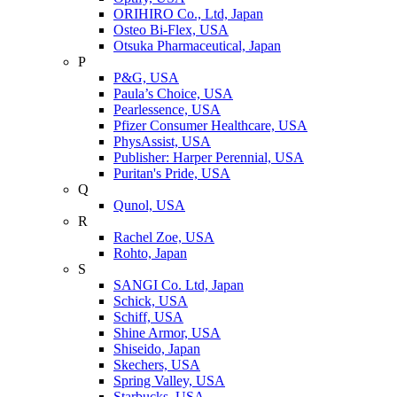
ORIHIRO Co., Ltd, Japan
Osteo Bi-Flex, USA
Otsuka Pharmaceutical, Japan
P
P&G, USA
Paula’s Choice, USA
Pearlessence, USA
Pfizer Consumer Healthcare, USA
PhysAssist, USA
Publisher: Harper Perennial, USA
Puritan's Pride, USA
Q
Qunol, USA
R
Rachel Zoe, USA
Rohto, Japan
S
SANGI Co. Ltd, Japan
Schick, USA
Schiff, USA
Shine Armor, USA
Shiseido, Japan
Skechers, USA
Spring Valley, USA
Starbucks, USA