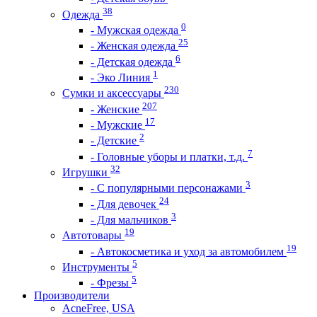
38
Одежда
0
- Мужская одежда
25
- Женская одежда
6
- Детская одежда
1
- Эко Линия
230
Сумки и аксессуары
207
- Женские
17
- Мужские
2
- Детские
7
- Головные уборы и платки, т.д.
32
Игрушки
3
- С популярными персонажами
24
- Для девочек
3
- Для мальчиков
19
Автотовары
19
- Автокосметика и уход за автомобилем
5
Инструменты
5
- Фрезы
Производители
AcneFree, USA