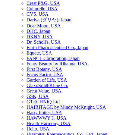
Crest P&G, USA
Culturelle, USA
CVS, USA
Dariya (ダリヤ), Japan
Dear Moon, USA
DHC, Japan
DKNY, USA
Dr. Scholl's, USA
Earth Pharmaceutical Co., Japan
Equate, USA
FANCL Corporation, Japan
Fenty Beauty by Rihanna, USA
First Botany, USA
Focus Factor, USA
Garden of Life, USA
GlaxoSmithKline Co.
Great Value, USA
GSK, USA
GTECHNIQ Ltd
HAIRITAGE by Mindy McKnight, USA
Harry Potter, USA
HAWWWY®, USA
Health Harmony, USA
Hello, USA
Hisamitsu Pharmaceutical Co., Ltd., Japan