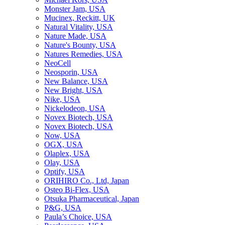
Monster Jam, USA
Mucinex, Reckitt, UK
Natural Vitality, USA
Nature Made, USA
Nature's Bounty, USA
Natures Remedies, USA
NeoCell
Neosporin, USA
New Balance, USA
New Bright, USA
Nike, USA
Niсkelodeon, USA
Novex Biotech, USA
Novex Biotech, USA
Now, USA
OGX, USA
Olaplex, USA
Olay, USA
Optify, USA
ORIHIRO Co., Ltd, Japan
Osteo Bi-Flex, USA
Otsuka Pharmaceutical, Japan
P&G, USA
Paula’s Choice, USA