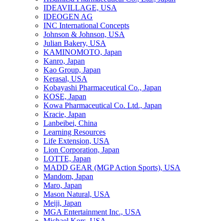
IDEAVILLAGE, USA
IDEOGEN AG
INC International Concepts
Johnson & Johnson, USA
Julian Bakery, USA
KAMINOMOTO, Japan
Kanro, Japan
Kao Group, Japan
Kerasal, USA
Kobayashi Pharmaceutical Co., Japan
KOSE, Japan
Kowa Pharmaceutical Co. Ltd., Japan
Kracie, Japan
Lanbeibei, China
Learning Resources
Life Extension, USA
Lion Corporation, Japan
LOTTE, Japan
MADD GEAR (MGP Action Sports), USA
Mandom, Japan
Maro, Japan
Mason Natural, USA
Meiji, Japan
MGA Entertainment Inc., USA
Michael Kors, USA