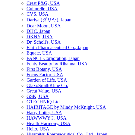
Crest P&G, USA
Culturelle, USA
CVS, USA
Dariya (ダリヤ), Japan
Dear Moon, USA
DHC, Japan
DKNY, USA
Dr. Scholl's, USA
Earth Pharmaceutical Co., Japan
Equate, USA
FANCL Corporation, Japan
Fenty Beauty by Rihanna, USA
First Botany, USA
Focus Factor, USA
Garden of Life, USA
GlaxoSmithKline Co.
Great Value, USA
GSK, USA
GTECHNIQ Ltd
HAIRITAGE by Mindy McKnight, USA
Harry Potter, USA
HAWWWY®, USA
Health Harmony, USA
Hello, USA
Hisamitsu Pharmaceutical Co., Ltd., Japan