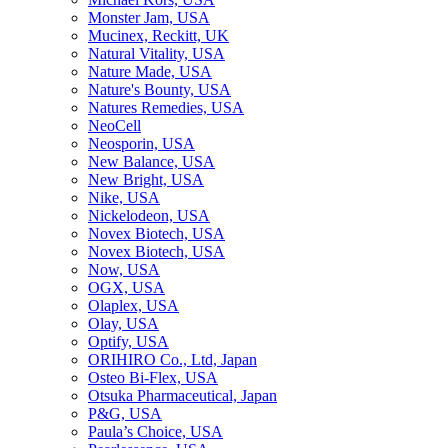
Monster Jam, USA
Mucinex, Reckitt, UK
Natural Vitality, USA
Nature Made, USA
Nature's Bounty, USA
Natures Remedies, USA
NeoCell
Neosporin, USA
New Balance, USA
New Bright, USA
Nike, USA
Niсkelodeon, USA
Novex Biotech, USA
Novex Biotech, USA
Now, USA
OGX, USA
Olaplex, USA
Olay, USA
Optify, USA
ORIHIRO Co., Ltd, Japan
Osteo Bi-Flex, USA
Otsuka Pharmaceutical, Japan
P&G, USA
Paula’s Choice, USA