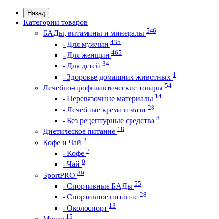
Назад
Категории товаров
546
БАДы, витамины и минералы
435
- Для мужчин
465
- Для женщин
34
- Для детей
1
- Здоровье домашних животных
54
Лечебно-профилактические товары
14
- Перевязочные материалы
28
- Лечебные крема и мази
8
- Без рецептурные средства
18
Диетическое питание
2
Кофе и Чай
2
- Кофе
0
- Чай
89
SportPRO
55
- Спортивные БАДы
28
- Спортивное питание
13
- Околоспорт
15
Масла