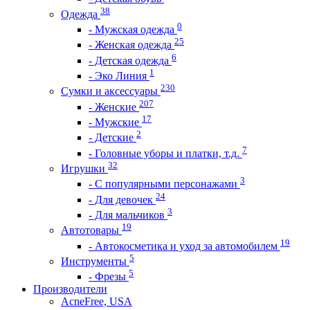
38
Одежда
0
- Мужская одежда
25
- Женская одежда
6
- Детская одежда
1
- Эко Линия
230
Сумки и аксессуары
207
- Женские
17
- Мужские
2
- Детские
7
- Головные уборы и платки, т.д.
32
Игрушки
3
- С популярными персонажами
24
- Для девочек
3
- Для мальчиков
19
Автотовары
19
- Автокосметика и уход за автомобилем
5
Инструменты
5
- Фрезы
Производители
AcneFree, USA