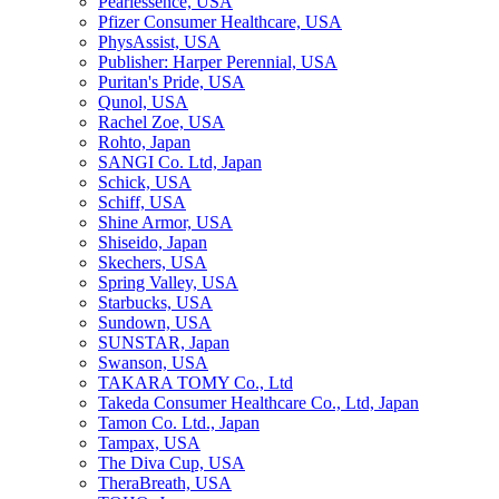
Pearlessence, USA
Pfizer Consumer Healthcare, USA
PhysAssist, USA
Publisher: Harper Perennial, USA
Puritan's Pride, USA
Qunol, USA
Rachel Zoe, USA
Rohto, Japan
SANGI Co. Ltd, Japan
Schick, USA
Schiff, USA
Shine Armor, USA
Shiseido, Japan
Skechers, USA
Spring Valley, USA
Starbucks, USA
Sundown, USA
SUNSTAR, Japan
Swanson, USA
TAKARA TOMY Co., Ltd
Takeda Consumer Healthcare Co., Ltd, Japan
Tamon Co. Ltd., Japan
Tampax, USA
The Diva Cup, USA
TheraBreath, USA