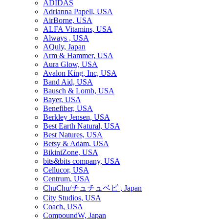
ADIDAS
Adrianna Papell, USA
AirBorne, USA
ALFA Vitamins, USA
Always , USA
AQuly, Japan
Arm & Hammer, USA
Aura Glow, USA
Avalon King, Inc, USA
Band Aid, USA
Bausch & Lomb, USA
Bayer, USA
Benefiber, USA
Berkley Jensen, USA
Best Earth Natural, USA
Best Natures, USA
Betsy & Adam, USA
BikiniZone, USA
bits&bits company, USA
Cellucor, USA
Centrum, USA
ChuChu/チュチュベビ , Japan
City Studios, USA
Coach, USA
CompoundW, Japan