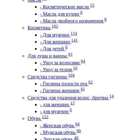
15
- Косметические масла
8
- Масла для кухни
8
- Масла двойного назначения
192
Косметика
114
- Для мужчин
141
- Для женщин
0
- Для детей
93
Для душа и ванны
84
- Уход за волосами
10
- Уход за телом
104
Средства гигиены
62
- Гигиена полости рта
41
- Гигиена женщин
14
Средства для удаления волос, бритвы
13
- для женщин
0
- для мужчин
132
Обувь
94
- Женская обувь
98
- Мужская обувь
46
- Детская обувь