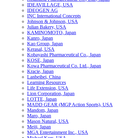
IDEAVILLAGE, USA
IDEOGEN AG
INC International Concepts
Johnson & Johnson, USA
Julian Bakery, USA
KAMINOMOTO, Japan
Kanro, Japan
Kao Group, Japan
Kerasal, USA
Kobayashi Pharmaceutical Co., Japan
KOSE, Japan
Kowa Pharmaceutical Co. Ltd., Japan
Kracie, Japan
Lanbeibei, China
Learning Resources
Life Extension, USA
Lion Corporation, Japan
LOTTE, Japan
MADD GEAR (MGP Action Sports), USA
Mandom, Japan
Maro, Japan
Mason Natural, USA
Meiji, Japan
MGA Entertainment Inc., USA
Michael Kors, USA