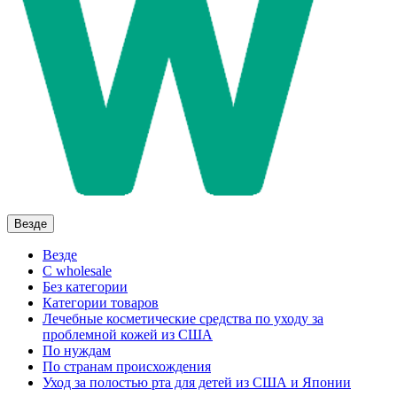
Везде
Везде
C wholesale
Без категории
Категории товаров
Лечебные косметические средства по уходу за
проблемной кожей из США
По нуждам
По странам происхождения
Уход за полостью рта для детей из США и Японии