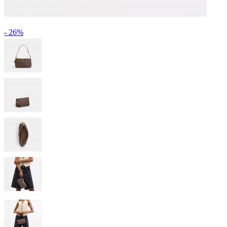
- 26%