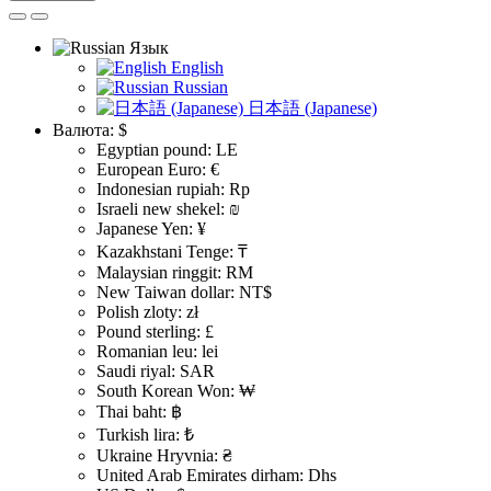
Язык
English
Russian
日本語 (Japanese)
Валюта:
$
Egyptian pound: LE
European Euro: €
Indonesian rupiah: Rp
Israeli new shekel: ₪
Japanese Yen: ¥
Kazakhstani Tenge: ₸
Malaysian ringgit: RM
New Taiwan dollar: NT$
Polish zloty: zł
Pound sterling: £
Romanian leu: lei
Saudi riyal: SAR
South Korean Won: ₩
Thai baht: ฿
Turkish lira: ₺
Ukraine Hryvnia: ₴
United Arab Emirates dirham: Dhs