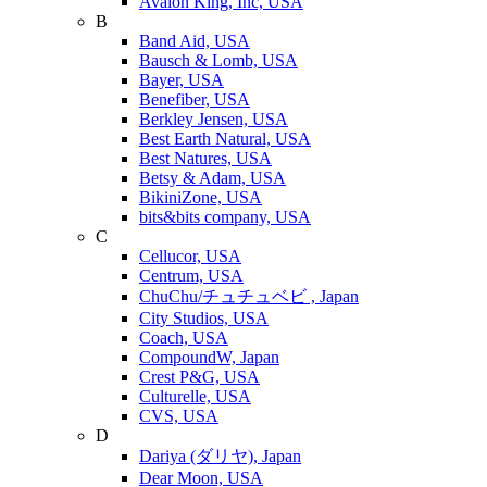
Avalon King, Inc, USA
B
Band Aid, USA
Bausch & Lomb, USA
Bayer, USA
Benefiber, USA
Berkley Jensen, USA
Best Earth Natural, USA
Best Natures, USA
Betsy & Adam, USA
BikiniZone, USA
bits&bits company, USA
C
Cellucor, USA
Centrum, USA
ChuChu/チュチュベビ , Japan
City Studios, USA
Coach, USA
CompoundW, Japan
Crest P&G, USA
Culturelle, USA
CVS, USA
D
Dariya (ダリヤ), Japan
Dear Moon, USA