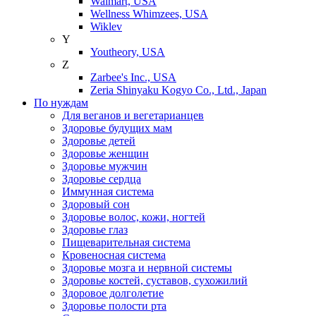
Walmart, USA
Wellness Whimzees, USA
Wiklev
Y
Youtheory, USA
Z
Zarbee's Inc., USA
Zeria Shinyaku Kogyo Co., Ltd., Japan
По нуждам
Для веганов и вегетарианцев
Здоровье будущих мам
Здоровье детей
Здоровье женщин
Здоровье мужчин
Здоровье сердца
Иммунная система
Здоровый сон
Здоровье волос, кожи, ногтей
Здоровье глаз
Пищеварительная система
Кровеносная система
Здоровье мозга и нервной системы
Здоровье костей, суставов, сухожилий
Здоровое долголетие
Здоровье полости рта