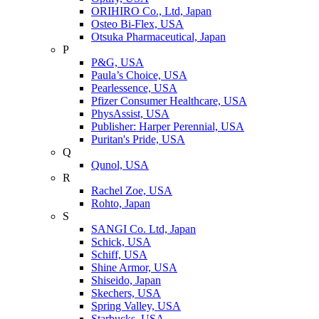
ORIHIRO Co., Ltd, Japan
Osteo Bi-Flex, USA
Otsuka Pharmaceutical, Japan
P
P&G, USA
Paula’s Choice, USA
Pearlessence, USA
Pfizer Consumer Healthcare, USA
PhysAssist, USA
Publisher: Harper Perennial, USA
Puritan's Pride, USA
Q
Qunol, USA
R
Rachel Zoe, USA
Rohto, Japan
S
SANGI Co. Ltd, Japan
Schick, USA
Schiff, USA
Shine Armor, USA
Shiseido, Japan
Skechers, USA
Spring Valley, USA
Starbucks, USA