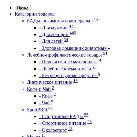
Назад
Категории товаров
546
БАДы, витамины и минералы
435
- Для мужчин
465
- Для женщин
34
- Для детей
1
- Здоровье домашних животных
54
Лечебно-профилактические товары
14
- Перевязочные материалы
28
- Лечебные крема и мази
8
- Без рецептурные средства
18
Диетическое питание
2
Кофе и Чай
2
- Кофе
0
- Чай
89
SportPRO
55
- Спортивные БАДы
28
- Спортивное питание
13
- Околоспорт
15
Масла