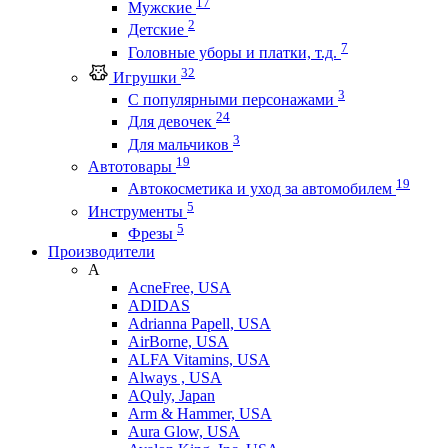
17
Мужские
2
Детские
7
Головные уборы и платки, т.д.
32
Игрушки
3
С популярными персонажами
24
Для девочек
3
Для мальчиков
19
Автотовары
19
Автокосметика и уход за автомобилем
5
Инструменты
5
Фрезы
Производители
A
AcneFree, USA
ADIDAS
Adrianna Papell, USA
AirBorne, USA
ALFA Vitamins, USA
Always , USA
AQuly, Japan
Arm & Hammer, USA
Aura Glow, USA