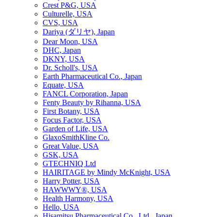
Crest P&G, USA
Culturelle, USA
CVS, USA
Dariya (ダリヤ), Japan
Dear Moon, USA
DHC, Japan
DKNY, USA
Dr. Scholl's, USA
Earth Pharmaceutical Co., Japan
Equate, USA
FANCL Corporation, Japan
Fenty Beauty by Rihanna, USA
First Botany, USA
Focus Factor, USA
Garden of Life, USA
GlaxoSmithKline Co.
Great Value, USA
GSK, USA
GTECHNIQ Ltd
HAIRITAGE by Mindy McKnight, USA
Harry Potter, USA
HAWWWY®, USA
Health Harmony, USA
Hello, USA
Hisamitsu Pharmaceutical Co., Ltd., Japan