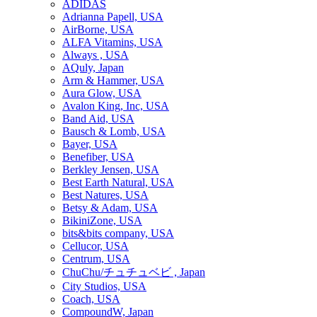
ADIDAS
Adrianna Papell, USA
AirBorne, USA
ALFA Vitamins, USA
Always , USA
AQuly, Japan
Arm & Hammer, USA
Aura Glow, USA
Avalon King, Inc, USA
Band Aid, USA
Bausch & Lomb, USA
Bayer, USA
Benefiber, USA
Berkley Jensen, USA
Best Earth Natural, USA
Best Natures, USA
Betsy & Adam, USA
BikiniZone, USA
bits&bits company, USA
Cellucor, USA
Centrum, USA
ChuChu/チュチュベビ , Japan
City Studios, USA
Coach, USA
CompoundW, Japan