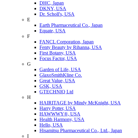
DHC, Japan
DKNY, USA
Dr. Scholl's, USA
E
Earth Pharmaceutical Co., Japan
Equate, USA
F
FANCL Corporation, Japan
Fenty Beauty by Rihanna, USA
First Botany, USA
Focus Factor, USA
G
Garden of Life, USA
GlaxoSmithKline Co.
Great Value, USA
GSK, USA
GTECHNIQ Ltd
H
HAIRITAGE by Mindy McKnight, USA
Harry Potter, USA
HAWWWY®, USA
Health Harmony, USA
Hello, USA
Hisamitsu Pharmaceutical Co., Ltd., Japan
I