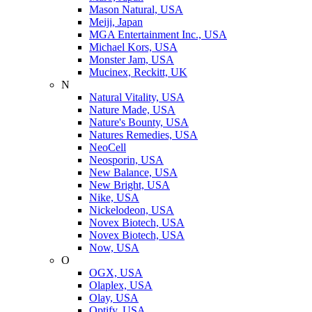
Mason Natural, USA
Meiji, Japan
MGA Entertainment Inc., USA
Michael Kors, USA
Monster Jam, USA
Mucinex, Reckitt, UK
N
Natural Vitality, USA
Nature Made, USA
Nature's Bounty, USA
Natures Remedies, USA
NeoCell
Neosporin, USA
New Balance, USA
New Bright, USA
Nike, USA
Niсkelodeon, USA
Novex Biotech, USA
Novex Biotech, USA
Now, USA
O
OGX, USA
Olaplex, USA
Olay, USA
Optify, USA