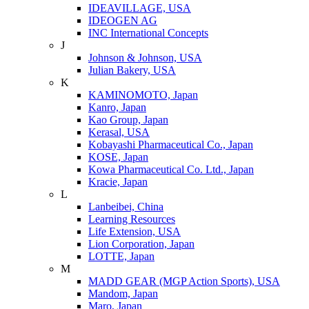
IDEAVILLAGE, USA
IDEOGEN AG
INC International Concepts
J
Johnson & Johnson, USA
Julian Bakery, USA
K
KAMINOMOTO, Japan
Kanro, Japan
Kao Group, Japan
Kerasal, USA
Kobayashi Pharmaceutical Co., Japan
KOSE, Japan
Kowa Pharmaceutical Co. Ltd., Japan
Kracie, Japan
L
Lanbeibei, China
Learning Resources
Life Extension, USA
Lion Corporation, Japan
LOTTE, Japan
M
MADD GEAR (MGP Action Sports), USA
Mandom, Japan
Maro, Japan