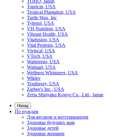
TOHO, Japan
Topricin, USA
Tropical Plantation, USA
Turtle Wax, Inc
Tylenol, USA
VH Nutrition, USA
Vibrant Health, USA
Vitafusion, USA
Vital Proteins, USA
Viviscal, USA
VTech, USA
Walgreens, USA
Walmart, USA
Wellness Whimzees, USA
Wiklev
Youtheory, USA
Zarbee's Inc., USA
Zeria Shinyaku Kogyo Co., Ltd., Japan
Назад
По нуждам
Для веганов и вегетарианцев
Здоровье будущих мам
Здоровье детей
Здоровье женщин