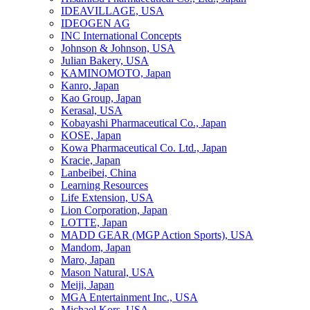
IDEAVILLAGE, USA
IDEOGEN AG
INC International Concepts
Johnson & Johnson, USA
Julian Bakery, USA
KAMINOMOTO, Japan
Kanro, Japan
Kao Group, Japan
Kerasal, USA
Kobayashi Pharmaceutical Co., Japan
KOSE, Japan
Kowa Pharmaceutical Co. Ltd., Japan
Kracie, Japan
Lanbeibei, China
Learning Resources
Life Extension, USA
Lion Corporation, Japan
LOTTE, Japan
MADD GEAR (MGP Action Sports), USA
Mandom, Japan
Maro, Japan
Mason Natural, USA
Meiji, Japan
MGA Entertainment Inc., USA
Michael Kors, USA