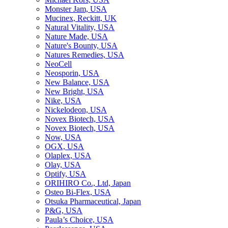
Monster Jam, USA
Mucinex, Reckitt, UK
Natural Vitality, USA
Nature Made, USA
Nature's Bounty, USA
Natures Remedies, USA
NeoCell
Neosporin, USA
New Balance, USA
New Bright, USA
Nike, USA
Niсkelodeon, USA
Novex Biotech, USA
Novex Biotech, USA
Now, USA
OGX, USA
Olaplex, USA
Olay, USA
Optify, USA
ORIHIRO Co., Ltd, Japan
Osteo Bi-Flex, USA
Otsuka Pharmaceutical, Japan
P&G, USA
Paula’s Choice, USA