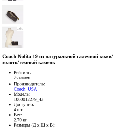
Coach Nolita 19 из натуральной галечной кожи/
золото/темный камень
Рейтинг:
0 отзывов
Производитель:
Coach, USA
Модель:
1060012279_43
Доступно:
4
шт.
Вес:
2.70
кг
Размеры (Д x Ш x В):