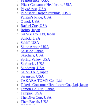
Pearlessence, USA
Pfizer Consumer Healthcare, USA
PhysAssist, USA
Publisher: Harper Perennial, USA
Puritan's Pride, USA
Qunol, USA
Rachel Zoe, USA
Rohto, Japan
SANGI Co. Ltd, Japan
Schick, USA
Schiff, USA
Shine Armor, USA
Shiseido, Japan
Skechers, USA
Spring Valley, USA
Starbucks, USA
Sundown, USA
SUNSTAR, Japan
Swanson, USA
TAKARA TOMY Co., Ltd
Takeda Consumer Healthcare Co., Ltd, Japan
Tamon Co. Ltd., Japan
Tampax, USA
The Diva Cup, USA
TheraBreath, USA