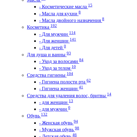
15
- Косметические масла
8
- Масла для кухни
8
- Масла двойного назначения
192
Косметика
114
- Для мужчин
141
- Для женщин
0
- Для детей
93
Для душа и ванны
84
- Уход за волосами
10
- Уход за телом
104
Средства гигиены
62
- Гигиена полости рта
41
- Гигиена женщин
14
Средства для удаления волос, бритвы
13
- для женщин
0
- для мужчин
132
Обувь
94
- Женская обувь
98
- Мужская обувь
46
- Детская обувь