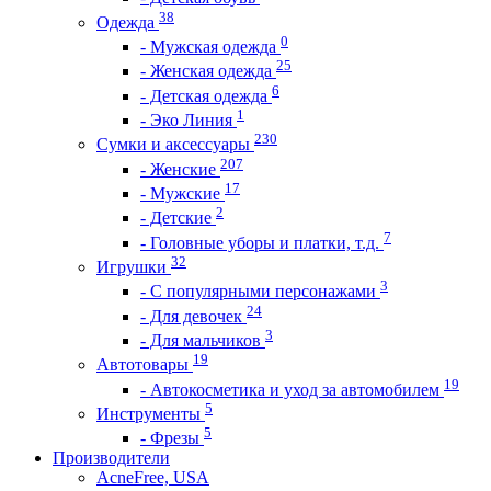
38
Одежда
0
- Мужская одежда
25
- Женская одежда
6
- Детская одежда
1
- Эко Линия
230
Сумки и аксессуары
207
- Женские
17
- Мужские
2
- Детские
7
- Головные уборы и платки, т.д.
32
Игрушки
3
- С популярными персонажами
24
- Для девочек
3
- Для мальчиков
19
Автотовары
19
- Автокосметика и уход за автомобилем
5
Инструменты
5
- Фрезы
Производители
AcneFree, USA