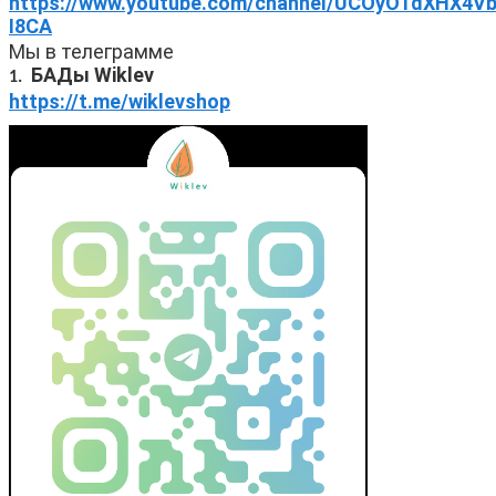
https://www.youtube.com/channel/UCOyO1dXHX4
I8CA
Мы в телеграмме
БАДы
Wiklev
1.
https://t.me/wiklevshop