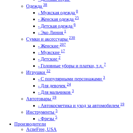
38
Одежда
0
- Мужская одежда
25
- Женская одежда
6
- Детская одежда
1
- Эко Линия
230
Сумки и аксессуары
207
- Женские
17
- Мужские
2
- Детские
7
- Головные уборы и платки, т.д.
32
Игрушки
3
- С популярными персонажами
24
- Для девочек
3
- Для мальчиков
19
Автотовары
19
- Автокосметика и уход за автомобилем
5
Инструменты
5
- Фрезы
Производители
AcneFree, USA