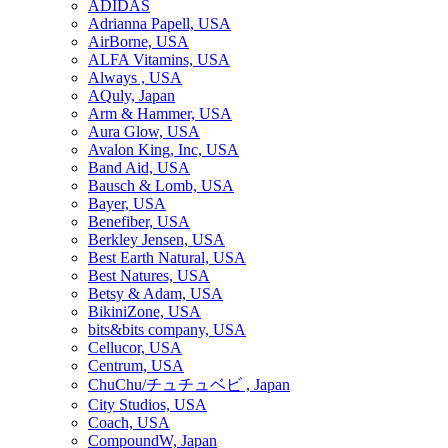
ADIDAS
Adrianna Papell, USA
AirBorne, USA
ALFA Vitamins, USA
Always , USA
AQuly, Japan
Arm & Hammer, USA
Aura Glow, USA
Avalon King, Inc, USA
Band Aid, USA
Bausch & Lomb, USA
Bayer, USA
Benefiber, USA
Berkley Jensen, USA
Best Earth Natural, USA
Best Natures, USA
Betsy & Adam, USA
BikiniZone, USA
bits&bits company, USA
Cellucor, USA
Centrum, USA
ChuChu/チュチュベビ , Japan
City Studios, USA
Coach, USA
CompoundW, Japan