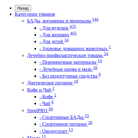
Назад
Категории товаров
546
БАДы, витамины и минералы
435
- Для мужчин
465
- Для женщин
34
- Для детей
1
- Здоровье домашних животных
54
Лечебно-профилактические товары
14
- Перевязочные материалы
28
- Лечебные крема и мази
8
- Без рецептурные средства
18
Диетическое питание
2
Кофе и Чай
2
- Кофе
0
- Чай
89
SportPRO
55
- Спортивные БАДы
28
- Спортивное питание
13
- Околоспорт
15
Масла