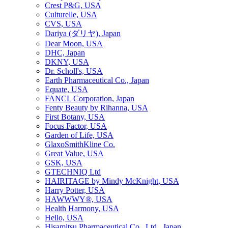
Crest P&G, USA
Culturelle, USA
CVS, USA
Dariya (ダリヤ), Japan
Dear Moon, USA
DHC, Japan
DKNY, USA
Dr. Scholl's, USA
Earth Pharmaceutical Co., Japan
Equate, USA
FANCL Corporation, Japan
Fenty Beauty by Rihanna, USA
First Botany, USA
Focus Factor, USA
Garden of Life, USA
GlaxoSmithKline Co.
Great Value, USA
GSK, USA
GTECHNIQ Ltd
HAIRITAGE by Mindy McKnight, USA
Harry Potter, USA
HAWWWY®, USA
Health Harmony, USA
Hello, USA
Hisamitsu Pharmaceutical Co., Ltd., Japan