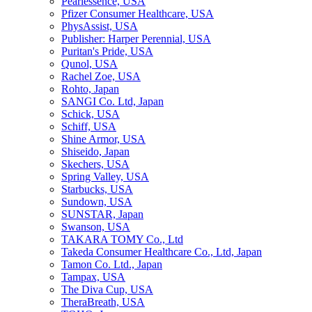
Pearlessence, USA
Pfizer Consumer Healthcare, USA
PhysAssist, USA
Publisher: Harper Perennial, USA
Puritan's Pride, USA
Qunol, USA
Rachel Zoe, USA
Rohto, Japan
SANGI Co. Ltd, Japan
Schick, USA
Schiff, USA
Shine Armor, USA
Shiseido, Japan
Skechers, USA
Spring Valley, USA
Starbucks, USA
Sundown, USA
SUNSTAR, Japan
Swanson, USA
TAKARA TOMY Co., Ltd
Takeda Consumer Healthcare Co., Ltd, Japan
Tamon Co. Ltd., Japan
Tampax, USA
The Diva Cup, USA
TheraBreath, USA