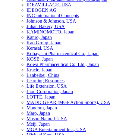
IDEAVILLAGE, USA
IDEOGEN AG
INC International Concepts
Johnson & Johnson, USA
Julian Bakery, USA
KAMINOMOTO, Japan
Kanro, Japan
Kao Group, Japan
Kerasal, USA
Kobayashi Pharmaceutical Co., Japan
KOSE, Japan
Kowa Pharmaceutical Co. Ltd., Japan
Kracie, Japan
Lanbeibei, China
Learning Resources
Life Extension, USA
Lion Corporation, Japan
LOTTE, Japan
MADD GEAR (MGP Action Sports), USA
Mandom, Japan
Maro, Japan
Mason Natural, USA
Meiji, Japan
MGA Entertainment Inc., USA
Michael Kors, USA