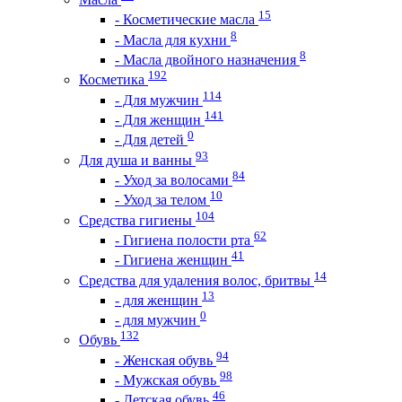
15
- Косметические масла
8
- Масла для кухни
8
- Масла двойного назначения
192
Косметика
114
- Для мужчин
141
- Для женщин
0
- Для детей
93
Для душа и ванны
84
- Уход за волосами
10
- Уход за телом
104
Средства гигиены
62
- Гигиена полости рта
41
- Гигиена женщин
14
Средства для удаления волос, бритвы
13
- для женщин
0
- для мужчин
132
Обувь
94
- Женская обувь
98
- Мужская обувь
46
- Детская обувь