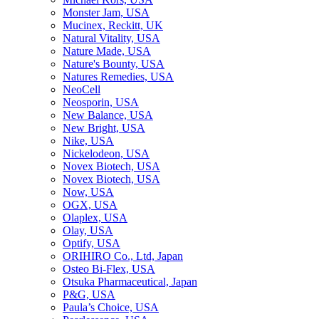
Monster Jam, USA
Mucinex, Reckitt, UK
Natural Vitality, USA
Nature Made, USA
Nature's Bounty, USA
Natures Remedies, USA
NeoCell
Neosporin, USA
New Balance, USA
New Bright, USA
Nike, USA
Niсkelodeon, USA
Novex Biotech, USA
Novex Biotech, USA
Now, USA
OGX, USA
Olaplex, USA
Olay, USA
Optify, USA
ORIHIRO Co., Ltd, Japan
Osteo Bi-Flex, USA
Otsuka Pharmaceutical, Japan
P&G, USA
Paula’s Choice, USA