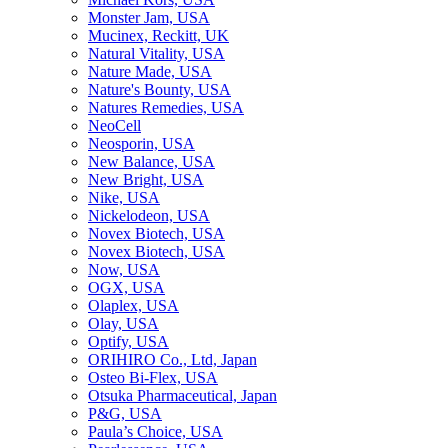
Monster Jam, USA
Mucinex, Reckitt, UK
Natural Vitality, USA
Nature Made, USA
Nature's Bounty, USA
Natures Remedies, USA
NeoCell
Neosporin, USA
New Balance, USA
New Bright, USA
Nike, USA
Niсkelodeon, USA
Novex Biotech, USA
Novex Biotech, USA
Now, USA
OGX, USA
Olaplex, USA
Olay, USA
Optify, USA
ORIHIRO Co., Ltd, Japan
Osteo Bi-Flex, USA
Otsuka Pharmaceutical, Japan
P&G, USA
Paula’s Choice, USA