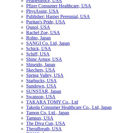
Pearlessence, USA
Pfizer Consumer Healthcare, USA
PhysAssist, USA
Publisher: Harper Perennial, USA
Puritan's Pride, USA
Qunol, USA
Rachel Zoe, USA
Rohto, Japan
SANGI Co. Ltd, Japan
Schick, USA
Schiff, USA
Shine Armor, USA
Shiseido, Japan
Skechers, USA
Spring Valley, USA
Starbucks, USA
Sundown, USA
SUNSTAR, Japan
Swanson, USA
TAKARA TOMY Co., Ltd
Takeda Consumer Healthcare Co., Ltd, Japan
Tamon Co. Ltd., Japan
Tampax, USA
The Diva Cup, USA
TheraBreath, USA