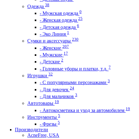
38
Одежда
0
- Мужская одежда
25
- Женская одежда
6
- Детская одежда
1
- Эко Линия
230
Сумки и аксессуары
207
- Женские
17
- Мужские
2
- Детские
7
- Головные уборы и платки, т.д.
32
Игрушки
3
- С популярными персонажами
24
- Для девочек
3
- Для мальчиков
19
Автотовары
19
- Автокосметика и уход за автомобилем
5
Инструменты
5
- Фрезы
Производители
AcneFree, USA