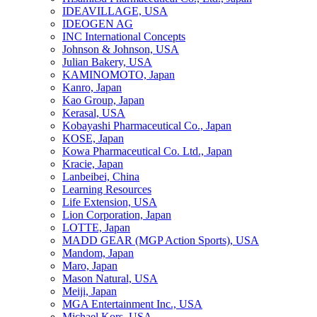
IDEAVILLAGE, USA
IDEOGEN AG
INC International Concepts
Johnson & Johnson, USA
Julian Bakery, USA
KAMINOMOTO, Japan
Kanro, Japan
Kao Group, Japan
Kerasal, USA
Kobayashi Pharmaceutical Co., Japan
KOSE, Japan
Kowa Pharmaceutical Co. Ltd., Japan
Kracie, Japan
Lanbeibei, China
Learning Resources
Life Extension, USA
Lion Corporation, Japan
LOTTE, Japan
MADD GEAR (MGP Action Sports), USA
Mandom, Japan
Maro, Japan
Mason Natural, USA
Meiji, Japan
MGA Entertainment Inc., USA
Michael Kors, USA