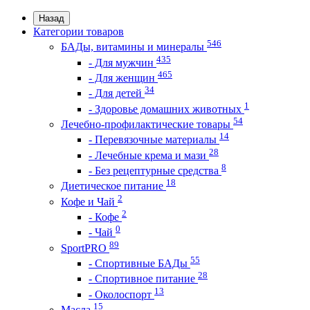
Назад
Категории товаров
546
БАДы, витамины и минералы
435
- Для мужчин
465
- Для женщин
34
- Для детей
1
- Здоровье домашних животных
54
Лечебно-профилактические товары
14
- Перевязочные материалы
28
- Лечебные крема и мази
8
- Без рецептурные средства
18
Диетическое питание
2
Кофе и Чай
2
- Кофе
0
- Чай
89
SportPRO
55
- Спортивные БАДы
28
- Спортивное питание
13
- Околоспорт
15
Масла