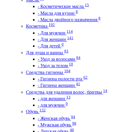
15
- Косметические масла
8
- Масла для кухни
8
- Масла двойного назначения
192
Косметика
114
- Для мужчин
141
- Для женщин
0
- Для детей
93
Для душа и ванны
84
- Уход за волосами
10
- Уход за телом
104
Средства гигиены
62
- Гигиена полости рта
41
- Гигиена женщин
14
Средства для удаления волос, бритвы
13
- для женщин
0
- для мужчин
132
Обувь
94
- Женская обувь
98
- Мужская обувь
46
- Детская обувь