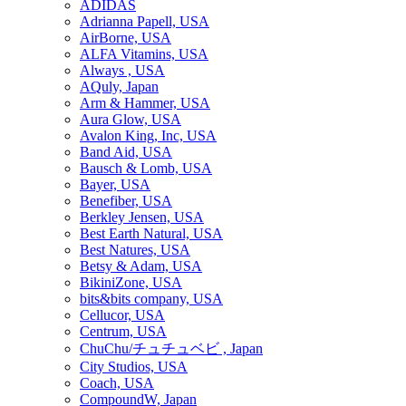
ADIDAS
Adrianna Papell, USA
AirBorne, USA
ALFA Vitamins, USA
Always , USA
AQuly, Japan
Arm & Hammer, USA
Aura Glow, USA
Avalon King, Inc, USA
Band Aid, USA
Bausch & Lomb, USA
Bayer, USA
Benefiber, USA
Berkley Jensen, USA
Best Earth Natural, USA
Best Natures, USA
Betsy & Adam, USA
BikiniZone, USA
bits&bits company, USA
Cellucor, USA
Centrum, USA
ChuChu/チュチュベビ , Japan
City Studios, USA
Coach, USA
CompoundW, Japan