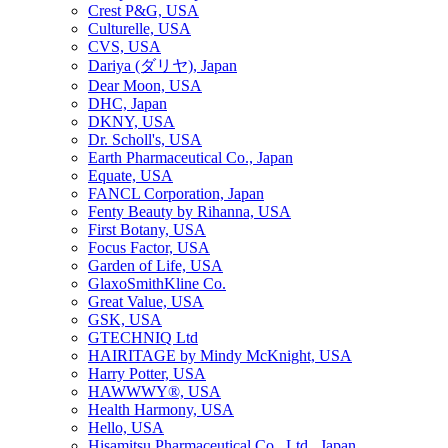
Crest P&G, USA
Culturelle, USA
CVS, USA
Dariya (ダリヤ), Japan
Dear Moon, USA
DHC, Japan
DKNY, USA
Dr. Scholl's, USA
Earth Pharmaceutical Co., Japan
Equate, USA
FANCL Corporation, Japan
Fenty Beauty by Rihanna, USA
First Botany, USA
Focus Factor, USA
Garden of Life, USA
GlaxoSmithKline Co.
Great Value, USA
GSK, USA
GTECHNIQ Ltd
HAIRITAGE by Mindy McKnight, USA
Harry Potter, USA
HAWWWY®, USA
Health Harmony, USA
Hello, USA
Hisamitsu Pharmaceutical Co., Ltd., Japan