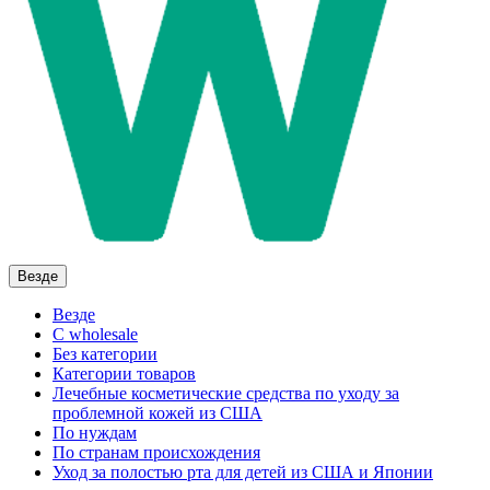
Везде
Везде
C wholesale
Без категории
Категории товаров
Лечебные косметические средства по уходу за
проблемной кожей из США
По нуждам
По странам происхождения
Уход за полостью рта для детей из США и Японии