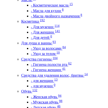
15
- Косметические масла
8
- Масла для кухни
8
- Масла двойного назначения
192
Косметика
114
- Для мужчин
141
- Для женщин
0
- Для детей
93
Для душа и ванны
84
- Уход за волосами
10
- Уход за телом
104
Средства гигиены
62
- Гигиена полости рта
41
- Гигиена женщин
14
Средства для удаления волос, бритвы
13
- для женщин
0
- для мужчин
132
Обувь
94
- Женская обувь
98
- Мужская обувь
46
- Детская обувь