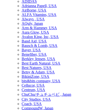
ADIDAS
Adrianna Papell, USA
AirBorne, USA
ALFA Vitamins, USA
Always , USA
AQuly, Japan
Arm & Hammer, USA
Aura Glow, USA
Avalon King, Inc, USA
Band Aid, USA
Bausch & Lomb, USA
Bayer, USA
Benefiber, USA
Berkley Jensen, USA
Best Earth Natural, USA
Best Natures, USA
Betsy & Adam, USA
BikiniZone, USA
bits&bits company, USA
Cellucor, USA
Centrum, USA
ChuChu/チュチュベビ , Japan
City Studios, USA
Coach, USA
CompoundW, Japan