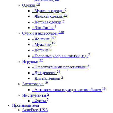
38
Одежда
0
- Мужская одежда
25
- Женская одежда
6
- Детская одежда
1
- Эко Линия
230
Сумки и аксессуары
207
- Женские
17
- Мужские
2
- Детские
7
- Головные уборы и платки, т.д.
32
Игрушки
3
- С популярными персонажами
24
- Для девочек
3
- Для мальчиков
19
Автотовары
19
- Автокосметика и уход за автомобилем
5
Инструменты
5
- Фрезы
Производители
AcneFree, USA