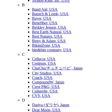
Avalon King, Inc, USA
B
Band Aid, USA
Bausch & Lomb, USA
Bayer, USA
Benefiber, USA
Berkley Jensen, USA
Best Earth Natural, USA
Best Natures, USA
Betsy & Adam, USA
BikiniZone, USA
bits&bits company, USA
C
Cellucor, USA
Centrum, USA
ChuChu/チュチュベビ , Japan
City Studios, USA
Coach, USA
CompoundW, Japan
Crest P&G, USA
Culturelle, USA
CVS, USA
D
Dariya (ダリヤ), Japan
Dear Moon, USA