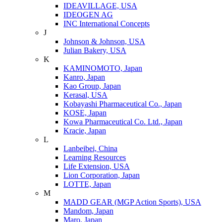
IDEAVILLAGE, USA
IDEOGEN AG
INC International Concepts
J
Johnson & Johnson, USA
Julian Bakery, USA
K
KAMINOMOTO, Japan
Kanro, Japan
Kao Group, Japan
Kerasal, USA
Kobayashi Pharmaceutical Co., Japan
KOSE, Japan
Kowa Pharmaceutical Co. Ltd., Japan
Kracie, Japan
L
Lanbeibei, China
Learning Resources
Life Extension, USA
Lion Corporation, Japan
LOTTE, Japan
M
MADD GEAR (MGP Action Sports), USA
Mandom, Japan
Maro, Japan