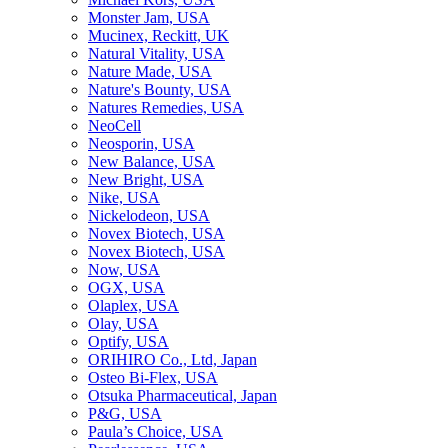
Monster Jam, USA
Mucinex, Reckitt, UK
Natural Vitality, USA
Nature Made, USA
Nature's Bounty, USA
Natures Remedies, USA
NeoCell
Neosporin, USA
New Balance, USA
New Bright, USA
Nike, USA
Niсkelodeon, USA
Novex Biotech, USA
Novex Biotech, USA
Now, USA
OGX, USA
Olaplex, USA
Olay, USA
Optify, USA
ORIHIRO Co., Ltd, Japan
Osteo Bi-Flex, USA
Otsuka Pharmaceutical, Japan
P&G, USA
Paula’s Choice, USA