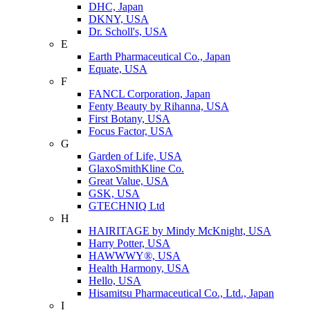
DHC, Japan
DKNY, USA
Dr. Scholl's, USA
E
Earth Pharmaceutical Co., Japan
Equate, USA
F
FANCL Corporation, Japan
Fenty Beauty by Rihanna, USA
First Botany, USA
Focus Factor, USA
G
Garden of Life, USA
GlaxoSmithKline Co.
Great Value, USA
GSK, USA
GTECHNIQ Ltd
H
HAIRITAGE by Mindy McKnight, USA
Harry Potter, USA
HAWWWY®, USA
Health Harmony, USA
Hello, USA
Hisamitsu Pharmaceutical Co., Ltd., Japan
I