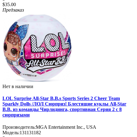
$35.00
Предзаказ
Нет в наличии
LOL Surprise All-Star B.B.s Sports Series 2 Cheer Team
Sparkly Dolls /ЛОЛ Сюрприз! Блестящие куклы All-Star
B.B. из команды Чирлидинга, спортивная Серия 2 с 8
сюрпризами
Производитель:
MGA Entertainment Inc., USA
Модель:
131131182