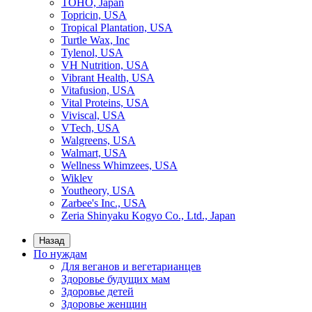
TOHO, Japan
Topricin, USA
Tropical Plantation, USA
Turtle Wax, Inc
Tylenol, USA
VH Nutrition, USA
Vibrant Health, USA
Vitafusion, USA
Vital Proteins, USA
Viviscal, USA
VTech, USA
Walgreens, USA
Walmart, USA
Wellness Whimzees, USA
Wiklev
Youtheory, USA
Zarbee's Inc., USA
Zeria Shinyaku Kogyo Co., Ltd., Japan
Назад
По нуждам
Для веганов и вегетарианцев
Здоровье будущих мам
Здоровье детей
Здоровье женщин