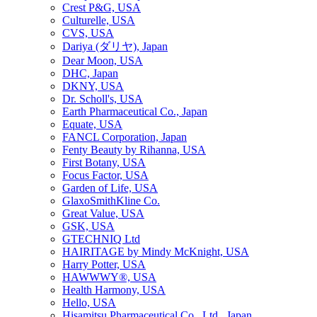
Crest P&G, USA
Culturelle, USA
CVS, USA
Dariya (ダリヤ), Japan
Dear Moon, USA
DHC, Japan
DKNY, USA
Dr. Scholl's, USA
Earth Pharmaceutical Co., Japan
Equate, USA
FANCL Corporation, Japan
Fenty Beauty by Rihanna, USA
First Botany, USA
Focus Factor, USA
Garden of Life, USA
GlaxoSmithKline Co.
Great Value, USA
GSK, USA
GTECHNIQ Ltd
HAIRITAGE by Mindy McKnight, USA
Harry Potter, USA
HAWWWY®, USA
Health Harmony, USA
Hello, USA
Hisamitsu Pharmaceutical Co., Ltd., Japan