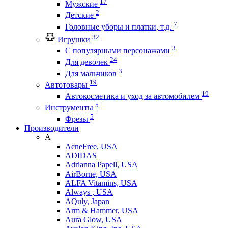
17
Мужские
2
Детские
7
Головные уборы и платки, т.д.
32
Игрушки
3
С популярными персонажами
24
Для девочек
3
Для мальчиков
19
Автотовары
19
Автокосметика и уход за автомобилем
5
Инструменты
5
Фрезы
Производители
A
AcneFree, USA
ADIDAS
Adrianna Papell, USA
AirBorne, USA
ALFA Vitamins, USA
Always , USA
AQuly, Japan
Arm & Hammer, USA
Aura Glow, USA