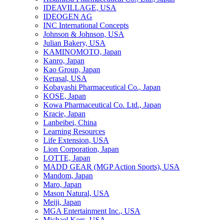
IDEAVILLAGE, USA
IDEOGEN AG
INC International Concepts
Johnson & Johnson, USA
Julian Bakery, USA
KAMINOMOTO, Japan
Kanro, Japan
Kao Group, Japan
Kerasal, USA
Kobayashi Pharmaceutical Co., Japan
KOSE, Japan
Kowa Pharmaceutical Co. Ltd., Japan
Kracie, Japan
Lanbeibei, China
Learning Resources
Life Extension, USA
Lion Corporation, Japan
LOTTE, Japan
MADD GEAR (MGP Action Sports), USA
Mandom, Japan
Maro, Japan
Mason Natural, USA
Meiji, Japan
MGA Entertainment Inc., USA
Michael Kors, USA