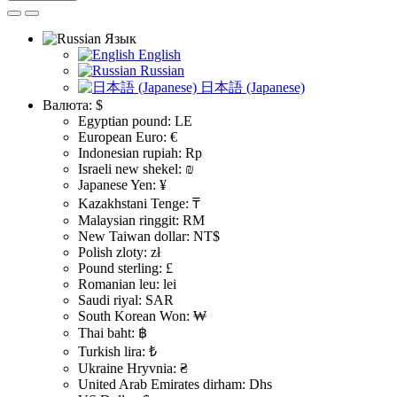
Язык
English
Russian
日本語 (Japanese)
Валюта:
$
Egyptian pound: LE
European Euro: €
Indonesian rupiah: Rp
Israeli new shekel: ₪
Japanese Yen: ¥
Kazakhstani Tenge: ₸
Malaysian ringgit: RM
New Taiwan dollar: NT$
Polish zloty: zł
Pound sterling: £
Romanian leu: lei
Saudi riyal: SAR
South Korean Won: ₩
Thai baht: ฿
Turkish lira: ₺
Ukraine Hryvnia: ₴
United Arab Emirates dirham: Dhs