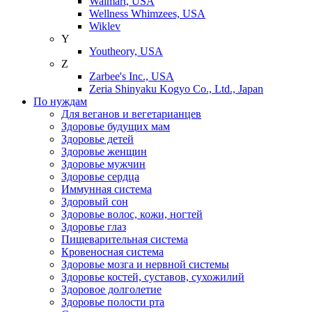
Walmart, USA
Wellness Whimzees, USA
Wiklev
Y
Youtheory, USA
Z
Zarbee's Inc., USA
Zeria Shinyaku Kogyo Co., Ltd., Japan
По нуждам
Для веганов и вегетарианцев
Здоровье будущих мам
Здоровье детей
Здоровье женщин
Здоровье мужчин
Здоровье сердца
Иммунная система
Здоровый сон
Здоровье волос, кожи, ногтей
Здоровье глаз
Пищеварительная система
Кровеносная система
Здоровье мозга и нервной системы
Здоровье костей, суставов, сухожилий
Здоровое долголетие
Здоровье полости рта