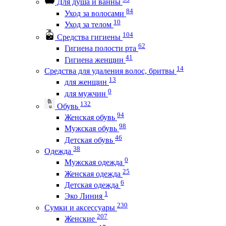
Для душа и ванны
84
Уход за волосами
10
Уход за телом
104
Средства гигиены
62
Гигиена полости рта
41
Гигиена женщин
14
Средства для удаления волос, бритвы
13
для женщин
0
для мужчин
132
Обувь
94
Женская обувь
98
Мужская обувь
46
Детская обувь
38
Одежда
0
Мужская одежда
25
Женская одежда
6
Детская одежда
1
Эко Линия
230
Сумки и аксессуары
207
Женские