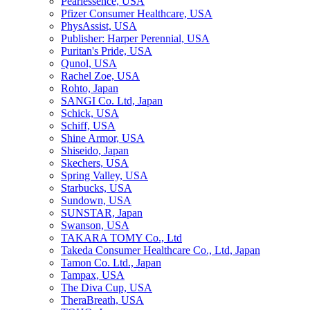
Pearlessence, USA
Pfizer Consumer Healthcare, USA
PhysAssist, USA
Publisher: Harper Perennial, USA
Puritan's Pride, USA
Qunol, USA
Rachel Zoe, USA
Rohto, Japan
SANGI Co. Ltd, Japan
Schick, USA
Schiff, USA
Shine Armor, USA
Shiseido, Japan
Skechers, USA
Spring Valley, USA
Starbucks, USA
Sundown, USA
SUNSTAR, Japan
Swanson, USA
TAKARA TOMY Co., Ltd
Takeda Consumer Healthcare Co., Ltd, Japan
Tamon Co. Ltd., Japan
Tampax, USA
The Diva Cup, USA
TheraBreath, USA