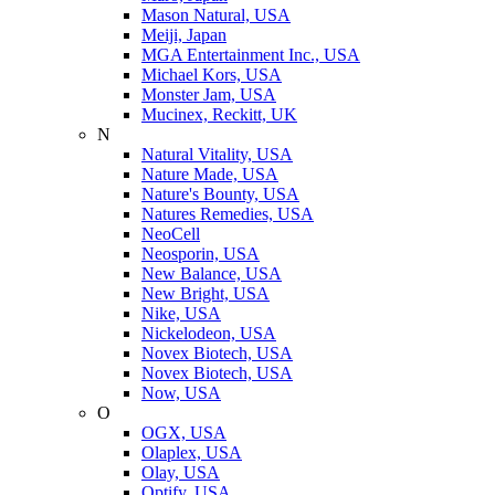
Mason Natural, USA
Meiji, Japan
MGA Entertainment Inc., USA
Michael Kors, USA
Monster Jam, USA
Mucinex, Reckitt, UK
N
Natural Vitality, USA
Nature Made, USA
Nature's Bounty, USA
Natures Remedies, USA
NeoCell
Neosporin, USA
New Balance, USA
New Bright, USA
Nike, USA
Niсkelodeon, USA
Novex Biotech, USA
Novex Biotech, USA
Now, USA
O
OGX, USA
Olaplex, USA
Olay, USA
Optify, USA