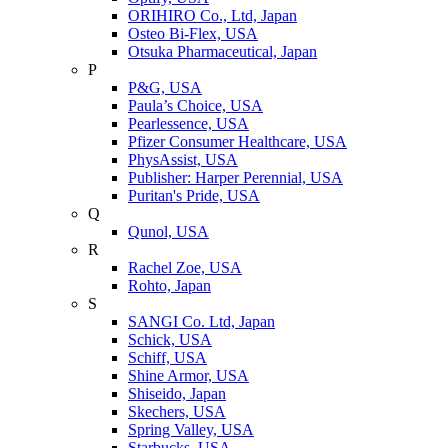
ORIHIRO Co., Ltd, Japan
Osteo Bi-Flex, USA
Otsuka Pharmaceutical, Japan
P
P&G, USA
Paula’s Choice, USA
Pearlessence, USA
Pfizer Consumer Healthcare, USA
PhysAssist, USA
Publisher: Harper Perennial, USA
Puritan's Pride, USA
Q
Qunol, USA
R
Rachel Zoe, USA
Rohto, Japan
S
SANGI Co. Ltd, Japan
Schick, USA
Schiff, USA
Shine Armor, USA
Shiseido, Japan
Skechers, USA
Spring Valley, USA
Starbucks, USA