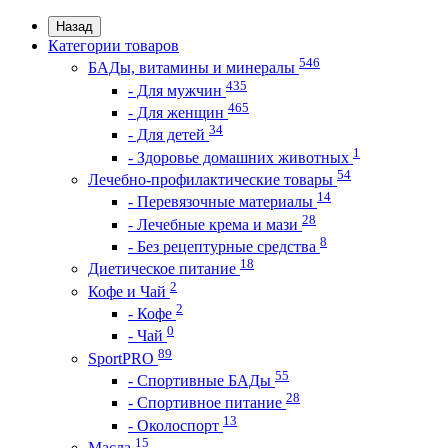
Назад
Категории товаров
546
БАДы, витамины и минералы
435
- Для мужчин
465
- Для женщин
34
- Для детей
1
- Здоровье домашних животных
54
Лечебно-профилактические товары
14
- Перевязочные материалы
28
- Лечебные крема и мази
8
- Без рецептурные средства
18
Диетическое питание
2
Кофе и Чай
2
- Кофе
0
- Чай
89
SportPRO
55
- Спортивные БАДы
28
- Спортивное питание
13
- Околоспорт
15
Масла