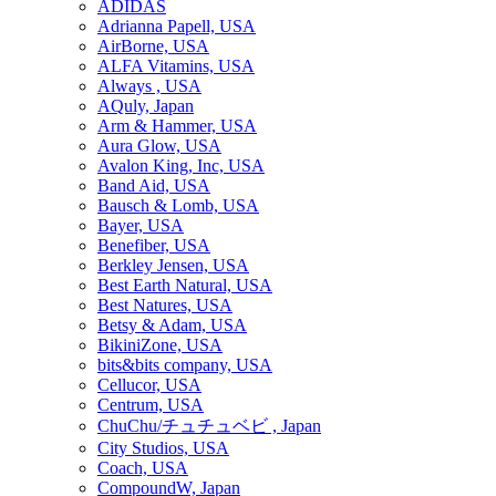
ADIDAS
Adrianna Papell, USA
AirBorne, USA
ALFA Vitamins, USA
Always , USA
AQuly, Japan
Arm & Hammer, USA
Aura Glow, USA
Avalon King, Inc, USA
Band Aid, USA
Bausch & Lomb, USA
Bayer, USA
Benefiber, USA
Berkley Jensen, USA
Best Earth Natural, USA
Best Natures, USA
Betsy & Adam, USA
BikiniZone, USA
bits&bits company, USA
Cellucor, USA
Centrum, USA
ChuChu/チュチュベビ , Japan
City Studios, USA
Coach, USA
CompoundW, Japan