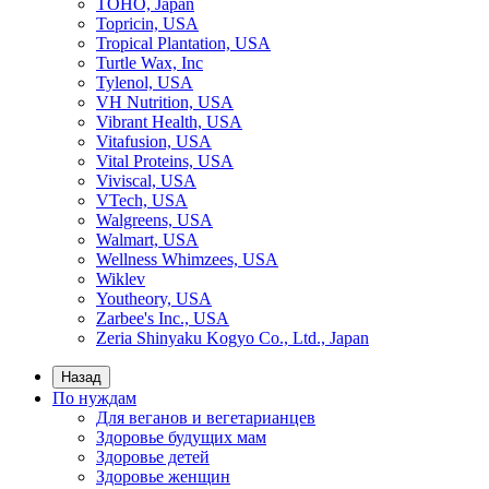
TOHO, Japan
Topricin, USA
Tropical Plantation, USA
Turtle Wax, Inc
Tylenol, USA
VH Nutrition, USA
Vibrant Health, USA
Vitafusion, USA
Vital Proteins, USA
Viviscal, USA
VTech, USA
Walgreens, USA
Walmart, USA
Wellness Whimzees, USA
Wiklev
Youtheory, USA
Zarbee's Inc., USA
Zeria Shinyaku Kogyo Co., Ltd., Japan
Назад
По нуждам
Для веганов и вегетарианцев
Здоровье будущих мам
Здоровье детей
Здоровье женщин