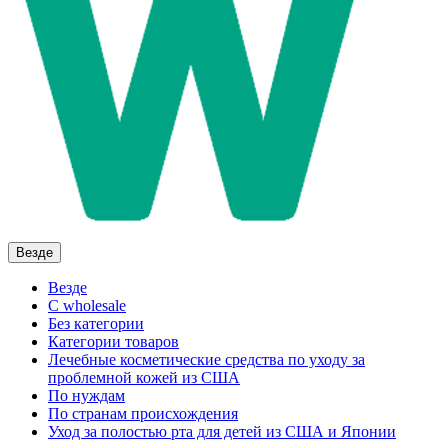
Везде
Везде
C wholesale
Без категории
Категории товаров
Лечебные косметические средства по уходу за
проблемной кожей из США
По нуждам
По странам происхождения
Уход за полостью рта для детей из США и Японии