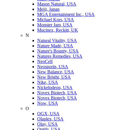
Mason Natural, USA
Meiji, Japan
MGA Entertainment Inc., USA
Michael Kors, USA
Monster Jam, USA
Mucinex, Reckitt, UK
N
Natural Vitality, USA
Nature Made, USA
Nature's Bounty, USA
Natures Remedies, USA
NeoCell
Neosporin, USA
New Balance, USA
New Bright, USA
Nike, USA
Niсkelodeon, USA
Novex Biotech, USA
Novex Biotech, USA
Now, USA
O
OGX, USA
Olaplex, USA
Olay, USA
Optify, USA