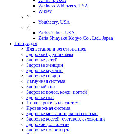
Walmart, USA
Wellness Whimzees, USA
Wiklev
Y
Youtheory, USA
Z
Zarbee's Inc., USA
Zeria Shinyaku Kogyo Co., Ltd., Japan
По нуждам
Для веганов и вегетарианцев
Здоровье будущих мам
Здоровье детей
Здоровье женщин
Здоровье мужчин
Здоровье сердца
Иммунная система
Здоровый сон
Здоровье волос, кожи, ногтей
Здоровье глаз
Пищеварительная система
Кровеносная система
Здоровье мозга и нервной системы
Здоровье костей, суставов, сухожилий
Здоровое долголетие
Здоровье полости рта