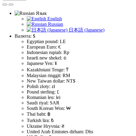
Язык
English
Russian
日本語 (Japanese)
Валюта:
$
Egyptian pound: LE
European Euro: €
Indonesian rupiah: Rp
Israeli new shekel: ₪
Japanese Yen: ¥
Kazakhstani Tenge: ₸
Malaysian ringgit: RM
New Taiwan dollar: NT$
Polish zloty: zł
Pound sterling: £
Romanian leu: lei
Saudi riyal: SAR
South Korean Won: ₩
Thai baht: ฿
Turkish lira: ₺
Ukraine Hryvnia: ₴
United Arab Emirates dirham: Dhs