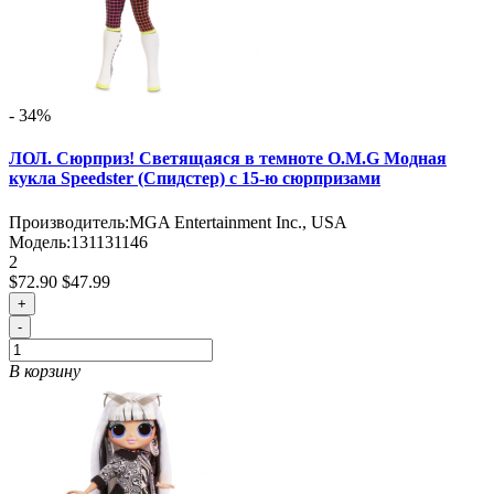
- 34%
ЛОЛ. Сюрприз! Светящаяся в темноте O.M.G Модная
кукла Speedster (Спидстер) с 15-ю сюрпризами
Производитель:
MGA Entertainment Inc., USA
Модель:
131131146
2
$72.90
$47.99
+
-
В корзину