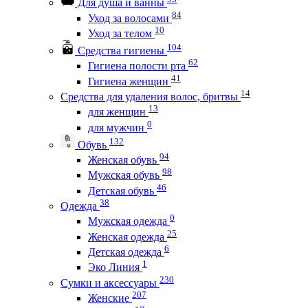
Для душа и ванны
84
Уход за волосами
10
Уход за телом
104
Средства гигиены
62
Гигиена полости рта
41
Гигиена женщин
14
Средства для удаления волос, бритвы
13
для женщин
0
для мужчин
132
Обувь
94
Женская обувь
98
Мужская обувь
46
Детская обувь
38
Одежда
0
Мужская одежда
25
Женская одежда
6
Детская одежда
1
Эко Линия
230
Сумки и аксессуары
207
Женские