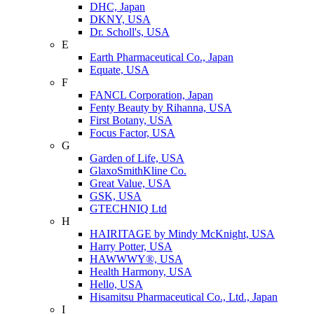
DHC, Japan
DKNY, USA
Dr. Scholl's, USA
E
Earth Pharmaceutical Co., Japan
Equate, USA
F
FANCL Corporation, Japan
Fenty Beauty by Rihanna, USA
First Botany, USA
Focus Factor, USA
G
Garden of Life, USA
GlaxoSmithKline Co.
Great Value, USA
GSK, USA
GTECHNIQ Ltd
H
HAIRITAGE by Mindy McKnight, USA
Harry Potter, USA
HAWWWY®, USA
Health Harmony, USA
Hello, USA
Hisamitsu Pharmaceutical Co., Ltd., Japan
I