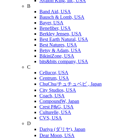
Avalon King, Inc, USA
B
Band Aid, USA
Bausch & Lomb, USA
Bayer, USA
Benefiber, USA
Berkley Jensen, USA
Best Earth Natural, USA
Best Natures, USA
Betsy & Adam, USA
BikiniZone, USA
bits&bits company, USA
C
Cellucor, USA
Centrum, USA
ChuChu/チュチュベビ , Japan
City Studios, USA
Coach, USA
CompoundW, Japan
Crest P&G, USA
Culturelle, USA
CVS, USA
D
Dariya (ダリヤ), Japan
Dear Moon, USA