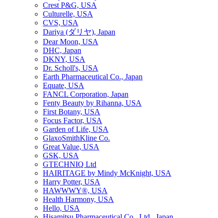
Crest P&G, USA
Culturelle, USA
CVS, USA
Dariya (ダリヤ), Japan
Dear Moon, USA
DHC, Japan
DKNY, USA
Dr. Scholl's, USA
Earth Pharmaceutical Co., Japan
Equate, USA
FANCL Corporation, Japan
Fenty Beauty by Rihanna, USA
First Botany, USA
Focus Factor, USA
Garden of Life, USA
GlaxoSmithKline Co.
Great Value, USA
GSK, USA
GTECHNIQ Ltd
HAIRITAGE by Mindy McKnight, USA
Harry Potter, USA
HAWWWY®, USA
Health Harmony, USA
Hello, USA
Hisamitsu Pharmaceutical Co., Ltd., Japan