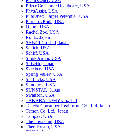
Pearlessence, USA
Pfizer Consumer Healthcare, USA
PhysAssist, USA
Publisher: Harper Perennial, USA
Puritan's Pride, USA
Qunol, USA
Rachel Zoe, USA
Rohto, Japan
SANGI Co. Ltd, Japan
Schick, USA
Schiff, USA
Shine Armor, USA
Shiseido, Japan
Skechers, USA
Spring Valley, USA
Starbucks, USA
Sundown, USA
SUNSTAR, Japan
Swanson, USA
TAKARA TOMY Co., Ltd
Takeda Consumer Healthcare Co., Ltd, Japan
Tamon Co. Ltd., Japan
Tampax, USA
The Diva Cup, USA
TheraBreath, USA