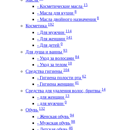
15
- Косметические масла
8
- Масла для кухни
8
- Масла двойного назначения
192
Косметика
114
- Для мужчин
141
- Для женщин
0
- Для детей
93
Для душа и ванны
84
- Уход за волосами
10
- Уход за телом
104
Средства гигиены
62
- Гигиена полости рта
41
- Гигиена женщин
14
Средства для удаления волос, бритвы
13
- для женщин
0
- для мужчин
132
Обувь
94
- Женская обувь
98
- Мужская обувь
46
- Детская обувь