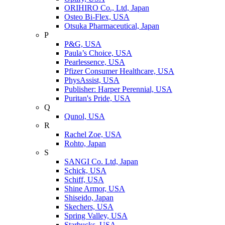
ORIHIRO Co., Ltd, Japan
Osteo Bi-Flex, USA
Otsuka Pharmaceutical, Japan
P
P&G, USA
Paula’s Choice, USA
Pearlessence, USA
Pfizer Consumer Healthcare, USA
PhysAssist, USA
Publisher: Harper Perennial, USA
Puritan's Pride, USA
Q
Qunol, USA
R
Rachel Zoe, USA
Rohto, Japan
S
SANGI Co. Ltd, Japan
Schick, USA
Schiff, USA
Shine Armor, USA
Shiseido, Japan
Skechers, USA
Spring Valley, USA
Starbucks, USA