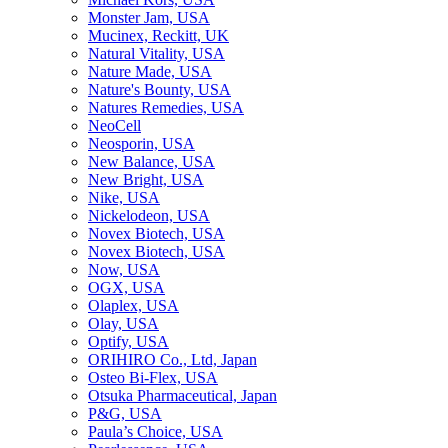
Monster Jam, USA
Mucinex, Reckitt, UK
Natural Vitality, USA
Nature Made, USA
Nature's Bounty, USA
Natures Remedies, USA
NeoCell
Neosporin, USA
New Balance, USA
New Bright, USA
Nike, USA
Niсkelodeon, USA
Novex Biotech, USA
Novex Biotech, USA
Now, USA
OGX, USA
Olaplex, USA
Olay, USA
Optify, USA
ORIHIRO Co., Ltd, Japan
Osteo Bi-Flex, USA
Otsuka Pharmaceutical, Japan
P&G, USA
Paula’s Choice, USA