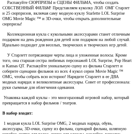
Распакуйте СЮРПРИЗЫ и СЦЕНЫ ФИЛЬМА, чтобы создать
СОБСТВЕННЫЙ ФИЛЬМ! Представляем куколку ЛОЛ
ОМГ Старлет
и 25 сюрпризов, включая саму модную куклу Starlette LOL Surprise
OMG Movie Magic ™ и 3D-очки, чтобы открыть дополнительные
сюрпризы!
Коллекционная кукла с кукольными аксессуарами станет отличным
подарком на день рождения для детей или подарком на любой случай.
Идеально подходит для веселых, творческих и творческих игр детей.
У Старлетт потрясающие черты лица и уложенные волосы. Кроме
того, она старшая сестра любимых персонажей LOL Surprise, Pop Heart
и Kansas QT. Распакуйте уникальную сцену из фильма Старлетт и
соберите сценарии фильмов из всех 4 кукол серии Movie Magic ™
OMG, чтобы собрать всю историю! Нарядите Старлетт в ее ДВА
модных нарядах и великолепные аксессуары. Совет от профессионала:
руки съемные для облегчения одевания.
Упаковка каждой куклы - это многоразовый игровой набор, который
превращается в набор фильмов / театров.
В набор входит:
1 модная кукла LOL Surprise OMG, 2 модных наряда, обувь,
аксессуары, 3D-очки, сцену из фильма, сценарий фильма, шляпную