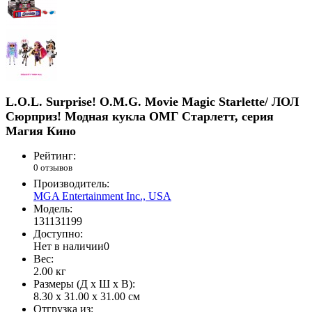
L.O.L. Surprise! O.M.G. Movie Magic Starlette/ ЛОЛ
Сюрприз! Модная кукла ОМГ Старлетт, серия
Магия Кино
Рейтинг:
0 отзывов
Производитель:
MGA Entertainment Inc., USA
Модель:
131131199
Доступно:
Нет в наличии
0
Вес:
2.00
кг
Размеры (Д x Ш x В):
8.30 x 31.00 x 31.00 см
Отгрузка из: