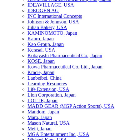
IDEAVILLAGE, USA
IDEOGEN AG
INC International Concepts
Johnson & Johnson, USA
Julian Bakery, USA
KAMINOMOTO, Japan
Kanro, Japan
Kao Group, Japan
Kerasal, USA
Kobayashi Pharmaceutical Co., Japan
KOSE, Japan
Kowa Pharmaceutical Co. Ltd., Japan
Kracie, Japan
Lanbeibei, China
Learning Resources
Life Extension, USA
Lion Corporation, Japan
LOTTE, Japan
MADD GEAR (MGP Action Sports), USA
Mandom, Japan
Maro, Japan
Mason Natural, USA
Meiji, Japan
MGA Entertainment Inc., USA
Michael Kors, USA