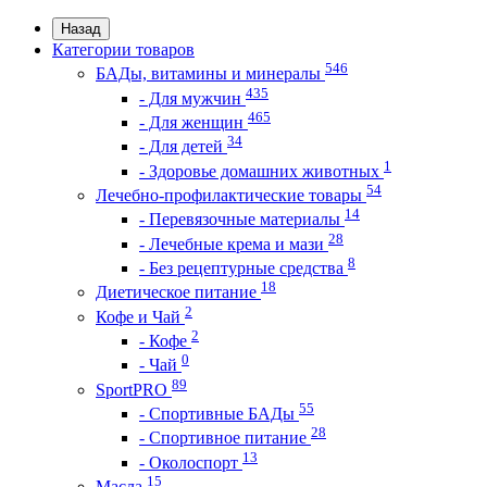
Назад
Категории товаров
546
БАДы, витамины и минералы
435
- Для мужчин
465
- Для женщин
34
- Для детей
1
- Здоровье домашних животных
54
Лечебно-профилактические товары
14
- Перевязочные материалы
28
- Лечебные крема и мази
8
- Без рецептурные средства
18
Диетическое питание
2
Кофе и Чай
2
- Кофе
0
- Чай
89
SportPRO
55
- Спортивные БАДы
28
- Спортивное питание
13
- Околоспорт
15
Масла