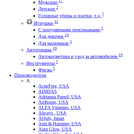
17
Мужские
2
Детские
7
Головные уборы и платки, т.д.
32
Игрушки
3
С популярными персонажами
24
Для девочек
3
Для мальчиков
19
Автотовары
19
Автокосметика и уход за автомобилем
5
Инструменты
5
Фрезы
Производители
A
AcneFree, USA
ADIDAS
Adrianna Papell, USA
AirBorne, USA
ALFA Vitamins, USA
Always , USA
AQuly, Japan
Arm & Hammer, USA
Aura Glow, USA