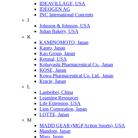
IDEAVILLAGE, USA
IDEOGEN AG
INC International Concepts
J
Johnson & Johnson, USA
Julian Bakery, USA
K
KAMINOMOTO, Japan
Kanro, Japan
Kao Group, Japan
Kerasal, USA
Kobayashi Pharmaceutical Co., Japan
KOSE, Japan
Kowa Pharmaceutical Co. Ltd., Japan
Kracie, Japan
L
Lanbeibei, China
Learning Resources
Life Extension, USA
Lion Corporation, Japan
LOTTE, Japan
M
MADD GEAR (MGP Action Sports), USA
Mandom, Japan
Maro, Japan