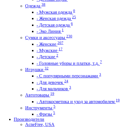
38
Одежда
0
- Мужская одежда
25
- Женская одежда
6
- Детская одежда
1
- Эко Линия
230
Сумки и аксессуары
207
- Женские
17
- Мужские
2
- Детские
7
- Головные уборы и платки, т.д.
32
Игрушки
3
- С популярными персонажами
24
- Для девочек
3
- Для мальчиков
19
Автотовары
19
- Автокосметика и уход за автомобилем
5
Инструменты
5
- Фрезы
Производители
AcneFree, USA