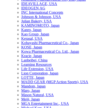
IDEAVILLAGE, USA
IDEOGEN AG
INC International Concepts
Johnson & Johnson, USA
Julian Bakery, USA
KAMINOMOTO, Japan
Kanro, Japan
Kao Group, Japan
Kerasal, USA
Kobayashi Pharmaceutical Co., Japan
KOSE, Japan
Kowa Pharmaceutical Co. Ltd., Japan
Kracie, Japan
Lanbeibei, China
Learning Resources
Life Extension, USA
Lion Corporation, Japan
LOTTE, Japan
MADD GEAR (MGP Action Sports), USA
Mandom, Japan
Maro, Japan
Mason Natural, USA
Meiji, Japan
MGA Entertainment Inc., USA
Michael Kors, USA