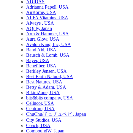
ADIDAS
Adrianna Papell, USA
AirBorne, USA
ALFA Vitamins, USA
Always , USA
AQuly, Japan
Arm & Hammer, USA
Aura Glow, USA
Avalon King, Inc, USA
Band Aid, USA
Bausch & Lomb, USA
Bayer, USA
Benefiber, USA
Berkley Jensen, USA
Best Earth Natural, USA
Best Natures, USA
Betsy & Adam, USA
BikiniZone, USA
bits&bits company, USA
Cellucor, USA
Centrum, USA
ChuChu/チュチュベビ , Japan
City Studios, USA
Coach, USA
CompoundW, Japan