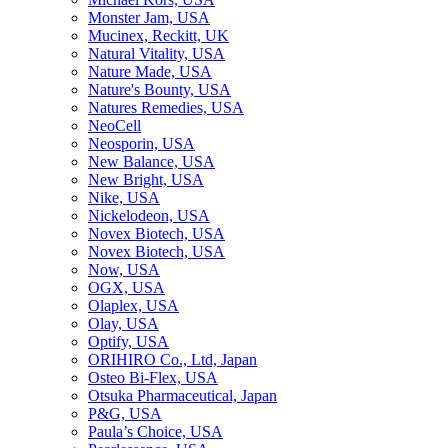
Monster Jam, USA
Mucinex, Reckitt, UK
Natural Vitality, USA
Nature Made, USA
Nature's Bounty, USA
Natures Remedies, USA
NeoCell
Neosporin, USA
New Balance, USA
New Bright, USA
Nike, USA
Niсkelodeon, USA
Novex Biotech, USA
Novex Biotech, USA
Now, USA
OGX, USA
Olaplex, USA
Olay, USA
Optify, USA
ORIHIRO Co., Ltd, Japan
Osteo Bi-Flex, USA
Otsuka Pharmaceutical, Japan
P&G, USA
Paula’s Choice, USA