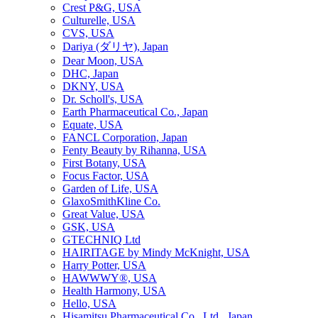
Crest P&G, USA
Culturelle, USA
CVS, USA
Dariya (ダリヤ), Japan
Dear Moon, USA
DHC, Japan
DKNY, USA
Dr. Scholl's, USA
Earth Pharmaceutical Co., Japan
Equate, USA
FANCL Corporation, Japan
Fenty Beauty by Rihanna, USA
First Botany, USA
Focus Factor, USA
Garden of Life, USA
GlaxoSmithKline Co.
Great Value, USA
GSK, USA
GTECHNIQ Ltd
HAIRITAGE by Mindy McKnight, USA
Harry Potter, USA
HAWWWY®, USA
Health Harmony, USA
Hello, USA
Hisamitsu Pharmaceutical Co., Ltd., Japan