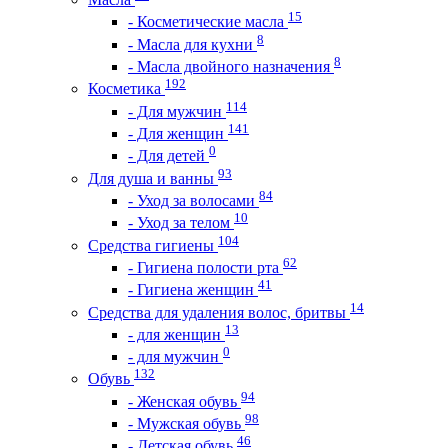
15
- Косметические масла
8
- Масла для кухни
8
- Масла двойного назначения
192
Косметика
114
- Для мужчин
141
- Для женщин
0
- Для детей
93
Для душа и ванны
84
- Уход за волосами
10
- Уход за телом
104
Средства гигиены
62
- Гигиена полости рта
41
- Гигиена женщин
14
Средства для удаления волос, бритвы
13
- для женщин
0
- для мужчин
132
Обувь
94
- Женская обувь
98
- Мужская обувь
46
- Детская обувь