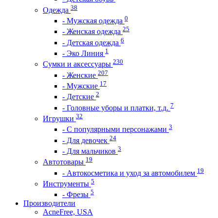
38
Одежда
0
- Мужская одежда
25
- Женская одежда
6
- Детская одежда
1
- Эко Линия
230
Сумки и аксессуары
207
- Женские
17
- Мужские
2
- Детские
7
- Головные уборы и платки, т.д.
32
Игрушки
3
- С популярными персонажами
24
- Для девочек
3
- Для мальчиков
19
Автотовары
19
- Автокосметика и уход за автомобилем
5
Инструменты
5
- Фрезы
Производители
AcneFree, USA