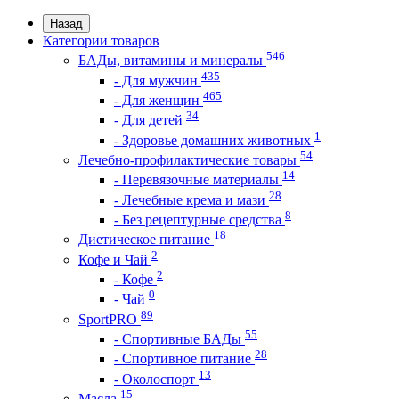
Назад
Категории товаров
546
БАДы, витамины и минералы
435
- Для мужчин
465
- Для женщин
34
- Для детей
1
- Здоровье домашних животных
54
Лечебно-профилактические товары
14
- Перевязочные материалы
28
- Лечебные крема и мази
8
- Без рецептурные средства
18
Диетическое питание
2
Кофе и Чай
2
- Кофе
0
- Чай
89
SportPRO
55
- Спортивные БАДы
28
- Спортивное питание
13
- Околоспорт
15
Масла