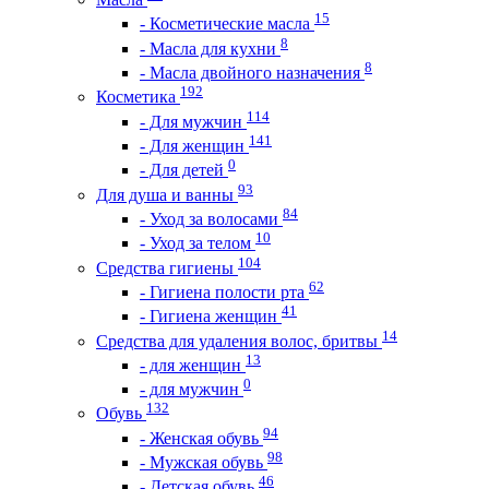
15
- Косметические масла
8
- Масла для кухни
8
- Масла двойного назначения
192
Косметика
114
- Для мужчин
141
- Для женщин
0
- Для детей
93
Для душа и ванны
84
- Уход за волосами
10
- Уход за телом
104
Средства гигиены
62
- Гигиена полости рта
41
- Гигиена женщин
14
Средства для удаления волос, бритвы
13
- для женщин
0
- для мужчин
132
Обувь
94
- Женская обувь
98
- Мужская обувь
46
- Детская обувь