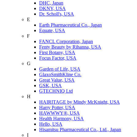
DHC, Japan
DKNY, USA
Dr. Scholl's, USA
E
Earth Pharmaceutical Co., Japan
Equate, USA
F
FANCL Corporation, Japan
Fenty Beauty by Rihanna, USA
First Botany, USA
Focus Factor, USA
G
Garden of Life, USA
GlaxoSmithKline Co.
Great Value, USA
GSK, USA
GTECHNIQ Ltd
H
HAIRITAGE by Mindy McKnight, USA
Harry Potter, USA
HAWWWY®, USA
Health Harmony, USA
Hello, USA
Hisamitsu Pharmaceutical Co., Ltd., Japan
I