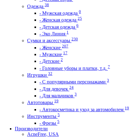
38
Одежда
0
- Мужская одежда
25
- Женская одежда
6
- Детская одежда
1
- Эко Линия
230
Сумки и аксессуары
207
- Женские
17
- Мужские
2
- Детские
7
- Головные уборы и платки, т.д.
32
Игрушки
3
- С популярными персонажами
24
- Для девочек
3
- Для мальчиков
19
Автотовары
19
- Автокосметика и уход за автомобилем
5
Инструменты
5
- Фрезы
Производители
AcneFree, USA