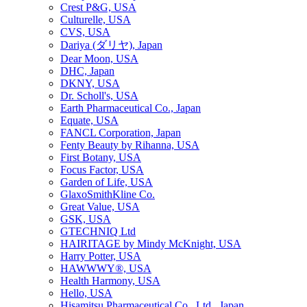
Crest P&G, USA
Culturelle, USA
CVS, USA
Dariya (ダリヤ), Japan
Dear Moon, USA
DHC, Japan
DKNY, USA
Dr. Scholl's, USA
Earth Pharmaceutical Co., Japan
Equate, USA
FANCL Corporation, Japan
Fenty Beauty by Rihanna, USA
First Botany, USA
Focus Factor, USA
Garden of Life, USA
GlaxoSmithKline Co.
Great Value, USA
GSK, USA
GTECHNIQ Ltd
HAIRITAGE by Mindy McKnight, USA
Harry Potter, USA
HAWWWY®, USA
Health Harmony, USA
Hello, USA
Hisamitsu Pharmaceutical Co., Ltd., Japan