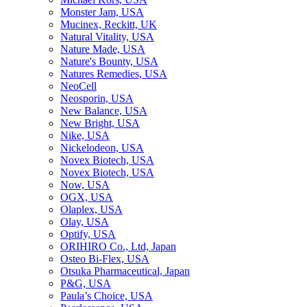
Monster Jam, USA
Mucinex, Reckitt, UK
Natural Vitality, USA
Nature Made, USA
Nature's Bounty, USA
Natures Remedies, USA
NeoCell
Neosporin, USA
New Balance, USA
New Bright, USA
Nike, USA
Niсkelodeon, USA
Novex Biotech, USA
Novex Biotech, USA
Now, USA
OGX, USA
Olaplex, USA
Olay, USA
Optify, USA
ORIHIRO Co., Ltd, Japan
Osteo Bi-Flex, USA
Otsuka Pharmaceutical, Japan
P&G, USA
Paula’s Choice, USA