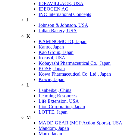
IDEAVILLAGE, USA
IDEOGEN AG
INC International Concepts
J
Johnson & Johnson, USA
Julian Bakery, USA
K
KAMINOMOTO, Japan
Kanro, Japan
Kao Group, Japan
Kerasal, USA
Kobayashi Pharmaceutical Co., Japan
KOSE, Japan
Kowa Pharmaceutical Co. Ltd., Japan
Kracie, Japan
L
Lanbeibei, China
Learning Resources
Life Extension, USA
Lion Corporation, Japan
LOTTE, Japan
M
MADD GEAR (MGP Action Sports), USA
Mandom, Japan
Maro, Japan