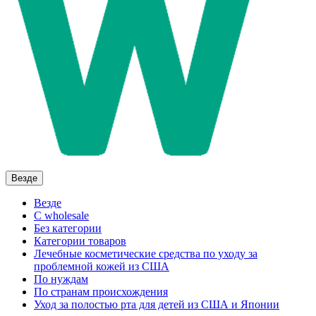
Везде
Везде
C wholesale
Без категории
Категории товаров
Лечебные косметические средства по уходу за
проблемной кожей из США
По нуждам
По странам происхождения
Уход за полостью рта для детей из США и Японии