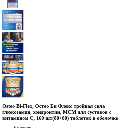
Osteo Bi-Flex, Остео Би Флекс тройная сила
глюкозамин, хондроитин, МСМ для суставов с
витамином C, 160 шт(80+80) таблеток в оболочке