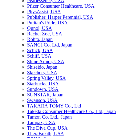
Pearlessence, USA
Pfizer Consumer Healthcare, USA
PhysAssist, USA
Publisher: Harper Perennial, USA
Puritan's Pride, USA
Qunol, USA
Rachel Zoe, USA
Rohto, Japan
SANGI Co. Ltd, Japan
Schick, USA
Schiff, USA
Shine Armor, USA
Shiseido, Japan
Skechers, USA
Spring Valley, USA
Starbucks, USA
Sundown, USA
SUNSTAR, Japan
Swanson, USA
TAKARA TOMY Co., Ltd
Takeda Consumer Healthcare Co., Ltd, Japan
Tamon Co. Ltd., Japan
Tampax, USA
The Diva Cup, USA
TheraBreath, USA