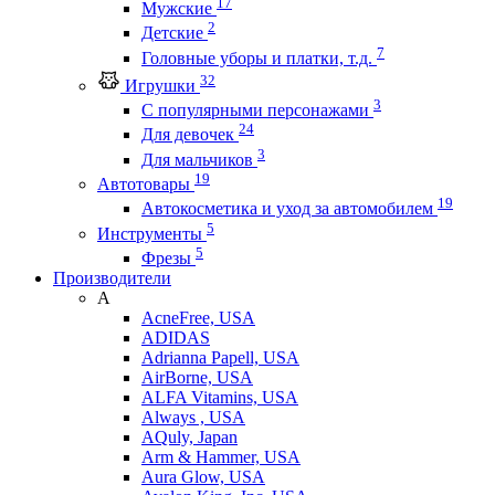
17
Мужские
2
Детские
7
Головные уборы и платки, т.д.
32
Игрушки
3
С популярными персонажами
24
Для девочек
3
Для мальчиков
19
Автотовары
19
Автокосметика и уход за автомобилем
5
Инструменты
5
Фрезы
Производители
A
AcneFree, USA
ADIDAS
Adrianna Papell, USA
AirBorne, USA
ALFA Vitamins, USA
Always , USA
AQuly, Japan
Arm & Hammer, USA
Aura Glow, USA