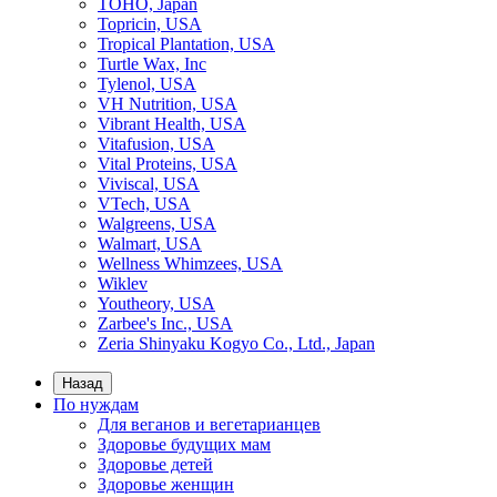
TOHO, Japan
Topricin, USA
Tropical Plantation, USA
Turtle Wax, Inc
Tylenol, USA
VH Nutrition, USA
Vibrant Health, USA
Vitafusion, USA
Vital Proteins, USA
Viviscal, USA
VTech, USA
Walgreens, USA
Walmart, USA
Wellness Whimzees, USA
Wiklev
Youtheory, USA
Zarbee's Inc., USA
Zeria Shinyaku Kogyo Co., Ltd., Japan
Назад
По нуждам
Для веганов и вегетарианцев
Здоровье будущих мам
Здоровье детей
Здоровье женщин