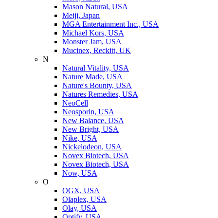
Mason Natural, USA
Meiji, Japan
MGA Entertainment Inc., USA
Michael Kors, USA
Monster Jam, USA
Mucinex, Reckitt, UK
N
Natural Vitality, USA
Nature Made, USA
Nature's Bounty, USA
Natures Remedies, USA
NeoCell
Neosporin, USA
New Balance, USA
New Bright, USA
Nike, USA
Niсkelodeon, USA
Novex Biotech, USA
Novex Biotech, USA
Now, USA
O
OGX, USA
Olaplex, USA
Olay, USA
Optify, USA