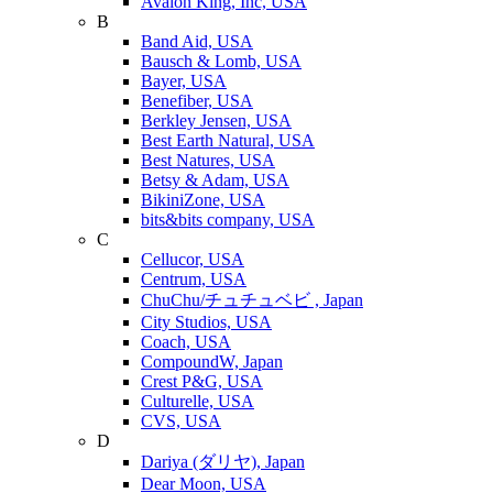
Avalon King, Inc, USA
B
Band Aid, USA
Bausch & Lomb, USA
Bayer, USA
Benefiber, USA
Berkley Jensen, USA
Best Earth Natural, USA
Best Natures, USA
Betsy & Adam, USA
BikiniZone, USA
bits&bits company, USA
C
Cellucor, USA
Centrum, USA
ChuChu/チュチュベビ , Japan
City Studios, USA
Coach, USA
CompoundW, Japan
Crest P&G, USA
Culturelle, USA
CVS, USA
D
Dariya (ダリヤ), Japan
Dear Moon, USA