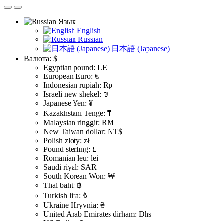
Язык
English
Russian
日本語 (Japanese)
Валюта:
$
Egyptian pound: LE
European Euro: €
Indonesian rupiah: Rp
Israeli new shekel: ₪
Japanese Yen: ¥
Kazakhstani Tenge: ₸
Malaysian ringgit: RM
New Taiwan dollar: NT$
Polish zloty: zł
Pound sterling: £
Romanian leu: lei
Saudi riyal: SAR
South Korean Won: ₩
Thai baht: ฿
Turkish lira: ₺
Ukraine Hryvnia: ₴
United Arab Emirates dirham: Dhs