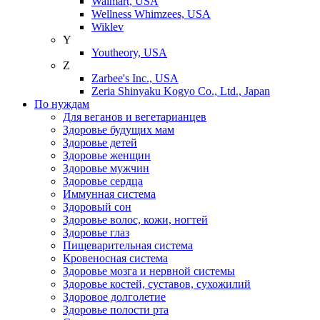
Walmart, USA
Wellness Whimzees, USA
Wiklev
Y
Youtheory, USA
Z
Zarbee's Inc., USA
Zeria Shinyaku Kogyo Co., Ltd., Japan
По нуждам
Для веганов и вегетарианцев
Здоровье будущих мам
Здоровье детей
Здоровье женщин
Здоровье мужчин
Здоровье сердца
Иммунная система
Здоровый сон
Здоровье волос, кожи, ногтей
Здоровье глаз
Пищеварительная система
Кровеносная система
Здоровье мозга и нервной системы
Здоровье костей, суставов, сухожилий
Здоровое долголетие
Здоровье полости рта