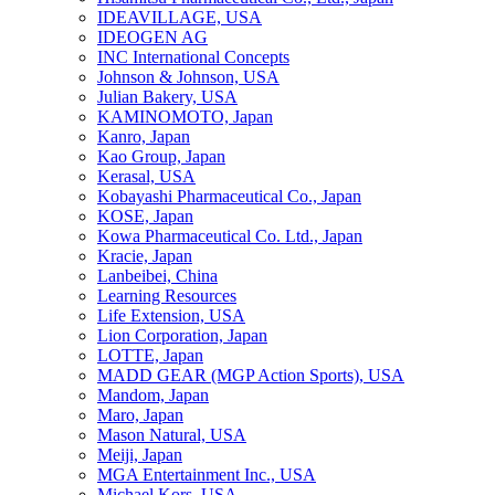
IDEAVILLAGE, USA
IDEOGEN AG
INC International Concepts
Johnson & Johnson, USA
Julian Bakery, USA
KAMINOMOTO, Japan
Kanro, Japan
Kao Group, Japan
Kerasal, USA
Kobayashi Pharmaceutical Co., Japan
KOSE, Japan
Kowa Pharmaceutical Co. Ltd., Japan
Kracie, Japan
Lanbeibei, China
Learning Resources
Life Extension, USA
Lion Corporation, Japan
LOTTE, Japan
MADD GEAR (MGP Action Sports), USA
Mandom, Japan
Maro, Japan
Mason Natural, USA
Meiji, Japan
MGA Entertainment Inc., USA
Michael Kors, USA