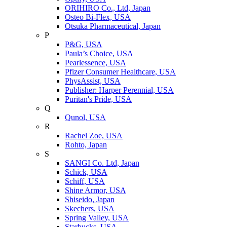
ORIHIRO Co., Ltd, Japan
Osteo Bi-Flex, USA
Otsuka Pharmaceutical, Japan
P
P&G, USA
Paula’s Choice, USA
Pearlessence, USA
Pfizer Consumer Healthcare, USA
PhysAssist, USA
Publisher: Harper Perennial, USA
Puritan's Pride, USA
Q
Qunol, USA
R
Rachel Zoe, USA
Rohto, Japan
S
SANGI Co. Ltd, Japan
Schick, USA
Schiff, USA
Shine Armor, USA
Shiseido, Japan
Skechers, USA
Spring Valley, USA
Starbucks, USA