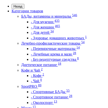
Назад
Категории товаров
546
БАДы, витамины и минералы
435
- Для мужчин
465
- Для женщин
34
- Для детей
1
- Здоровье домашних животных
54
Лечебно-профилактические товары
14
- Перевязочные материалы
28
- Лечебные крема и мази
8
- Без рецептурные средства
18
Диетическое питание
2
Кофе и Чай
2
- Кофе
0
- Чай
89
SportPRO
55
- Спортивные БАДы
28
- Спортивное питание
13
- Околоспорт
15
Масла