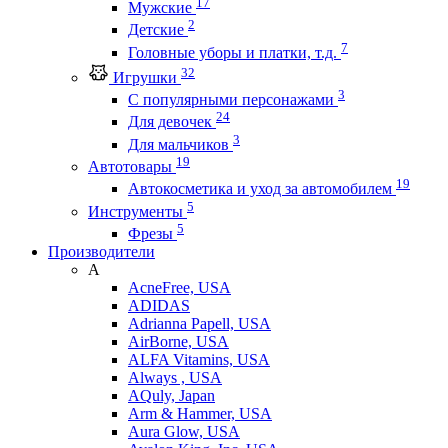
17
Мужские
2
Детские
7
Головные уборы и платки, т.д.
32
Игрушки
3
С популярными персонажами
24
Для девочек
3
Для мальчиков
19
Автотовары
19
Автокосметика и уход за автомобилем
5
Инструменты
5
Фрезы
Производители
A
AcneFree, USA
ADIDAS
Adrianna Papell, USA
AirBorne, USA
ALFA Vitamins, USA
Always , USA
AQuly, Japan
Arm & Hammer, USA
Aura Glow, USA