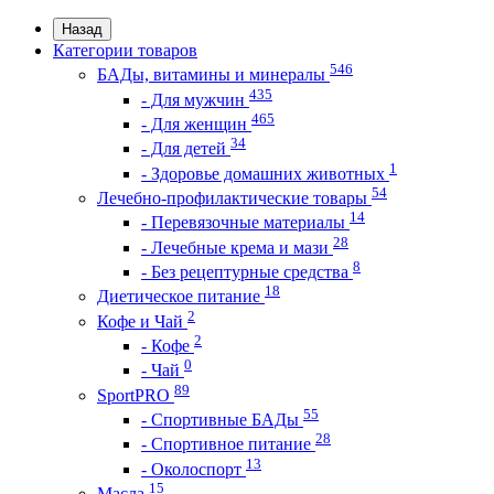
Назад
Категории товаров
546
БАДы, витамины и минералы
435
- Для мужчин
465
- Для женщин
34
- Для детей
1
- Здоровье домашних животных
54
Лечебно-профилактические товары
14
- Перевязочные материалы
28
- Лечебные крема и мази
8
- Без рецептурные средства
18
Диетическое питание
2
Кофе и Чай
2
- Кофе
0
- Чай
89
SportPRO
55
- Спортивные БАДы
28
- Спортивное питание
13
- Околоспорт
15
Масла