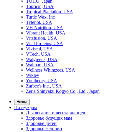
TOHO, Japan
Topricin, USA
Tropical Plantation, USA
Turtle Wax, Inc
Tylenol, USA
VH Nutrition, USA
Vibrant Health, USA
Vitafusion, USA
Vital Proteins, USA
Viviscal, USA
VTech, USA
Walgreens, USA
Walmart, USA
Wellness Whimzees, USA
Wiklev
Youtheory, USA
Zarbee's Inc., USA
Zeria Shinyaku Kogyo Co., Ltd., Japan
Назад
По нуждам
Для веганов и вегетарианцев
Здоровье будущих мам
Здоровье детей
Здоровье женщин