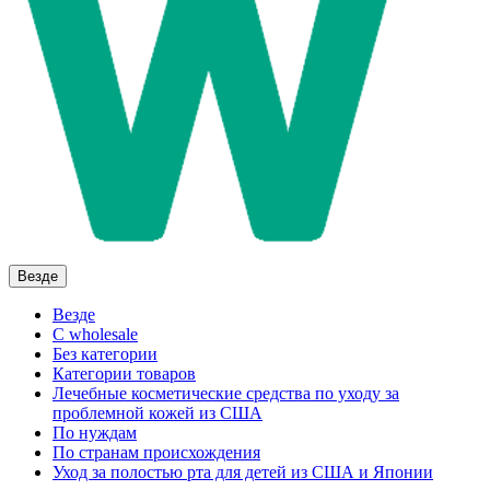
Везде
Везде
C wholesale
Без категории
Категории товаров
Лечебные косметические средства по уходу за
проблемной кожей из США
По нуждам
По странам происхождения
Уход за полостью рта для детей из США и Японии