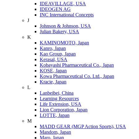
IDEAVILLAGE, USA
IDEOGEN AG
INC International Concepts
J
Johnson & Johnson, USA
Julian Bakery, USA
K
KAMINOMOTO, Japan
Kanro, Japan
Kao Group, Japan
Kerasal, USA
Kobayashi Pharmaceutical Co., Japan
KOSE, Japan
Kowa Pharmaceutical Co. Ltd., Japan
Kracie, Japan
L
Lanbeibei, China
Learning Resources
Life Extension, USA
Lion Corporation, Japan
LOTTE, Japan
M
MADD GEAR (MGP Action Sports), USA
Mandom, Japan
Maro, Japan