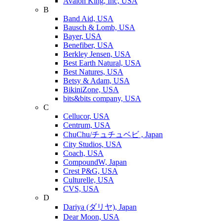
Avalon King, Inc, USA
B
Band Aid, USA
Bausch & Lomb, USA
Bayer, USA
Benefiber, USA
Berkley Jensen, USA
Best Earth Natural, USA
Best Natures, USA
Betsy & Adam, USA
BikiniZone, USA
bits&bits company, USA
C
Cellucor, USA
Centrum, USA
ChuChu/チュチュベビ , Japan
City Studios, USA
Coach, USA
CompoundW, Japan
Crest P&G, USA
Culturelle, USA
CVS, USA
D
Dariya (ダリヤ), Japan
Dear Moon, USA