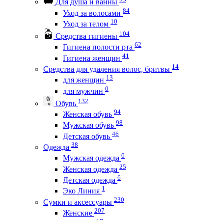
Для душа и ванны
84
Уход за волосами
10
Уход за телом
104
Средства гигиены
62
Гигиена полости рта
41
Гигиена женщин
14
Средства для удаления волос, бритвы
13
для женщин
0
для мужчин
132
Обувь
94
Женская обувь
98
Мужская обувь
46
Детская обувь
38
Одежда
0
Мужская одежда
25
Женская одежда
6
Детская одежда
1
Эко Линия
230
Сумки и аксессуары
207
Женские