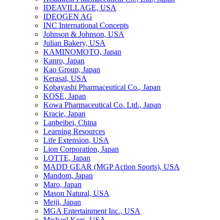
IDEAVILLAGE, USA
IDEOGEN AG
INC International Concepts
Johnson & Johnson, USA
Julian Bakery, USA
KAMINOMOTO, Japan
Kanro, Japan
Kao Group, Japan
Kerasal, USA
Kobayashi Pharmaceutical Co., Japan
KOSE, Japan
Kowa Pharmaceutical Co. Ltd., Japan
Kracie, Japan
Lanbeibei, China
Learning Resources
Life Extension, USA
Lion Corporation, Japan
LOTTE, Japan
MADD GEAR (MGP Action Sports), USA
Mandom, Japan
Maro, Japan
Mason Natural, USA
Meiji, Japan
MGA Entertainment Inc., USA
Michael Kors, USA