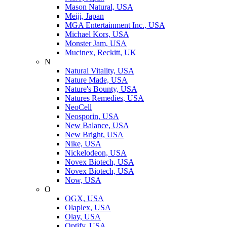
Mason Natural, USA
Meiji, Japan
MGA Entertainment Inc., USA
Michael Kors, USA
Monster Jam, USA
Mucinex, Reckitt, UK
N
Natural Vitality, USA
Nature Made, USA
Nature's Bounty, USA
Natures Remedies, USA
NeoCell
Neosporin, USA
New Balance, USA
New Bright, USA
Nike, USA
Niсkelodeon, USA
Novex Biotech, USA
Novex Biotech, USA
Now, USA
O
OGX, USA
Olaplex, USA
Olay, USA
Optify, USA