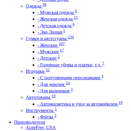
38
Одежда
0
- Мужская одежда
25
- Женская одежда
6
- Детская одежда
1
- Эко Линия
230
Сумки и аксессуары
207
- Женские
17
- Мужские
2
- Детские
7
- Головные уборы и платки, т.д.
32
Игрушки
3
- С популярными персонажами
24
- Для девочек
3
- Для мальчиков
19
Автотовары
19
- Автокосметика и уход за автомобилем
5
Инструменты
5
- Фрезы
Производители
AcneFree, USA