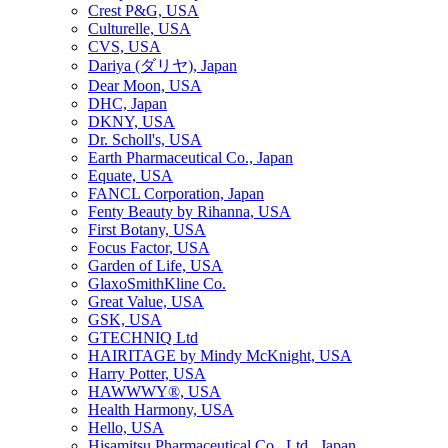
Crest P&G, USA
Culturelle, USA
CVS, USA
Dariya (ダリヤ), Japan
Dear Moon, USA
DHC, Japan
DKNY, USA
Dr. Scholl's, USA
Earth Pharmaceutical Co., Japan
Equate, USA
FANCL Corporation, Japan
Fenty Beauty by Rihanna, USA
First Botany, USA
Focus Factor, USA
Garden of Life, USA
GlaxoSmithKline Co.
Great Value, USA
GSK, USA
GTECHNIQ Ltd
HAIRITAGE by Mindy McKnight, USA
Harry Potter, USA
HAWWWY®, USA
Health Harmony, USA
Hello, USA
Hisamitsu Pharmaceutical Co., Ltd., Japan