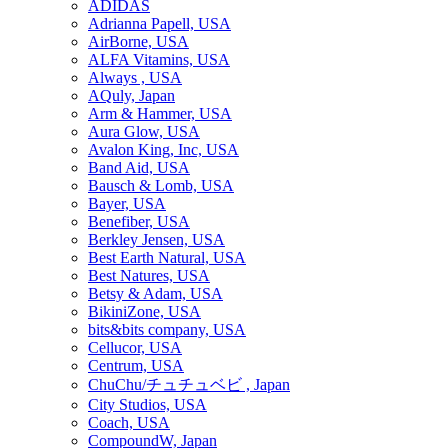
ADIDAS
Adrianna Papell, USA
AirBorne, USA
ALFA Vitamins, USA
Always , USA
AQuly, Japan
Arm & Hammer, USA
Aura Glow, USA
Avalon King, Inc, USA
Band Aid, USA
Bausch & Lomb, USA
Bayer, USA
Benefiber, USA
Berkley Jensen, USA
Best Earth Natural, USA
Best Natures, USA
Betsy & Adam, USA
BikiniZone, USA
bits&bits company, USA
Cellucor, USA
Centrum, USA
ChuChu/チュチュベビ , Japan
City Studios, USA
Coach, USA
CompoundW, Japan