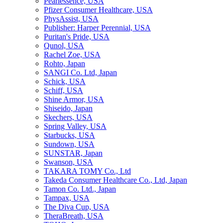
Pearlessence, USA
Pfizer Consumer Healthcare, USA
PhysAssist, USA
Publisher: Harper Perennial, USA
Puritan's Pride, USA
Qunol, USA
Rachel Zoe, USA
Rohto, Japan
SANGI Co. Ltd, Japan
Schick, USA
Schiff, USA
Shine Armor, USA
Shiseido, Japan
Skechers, USA
Spring Valley, USA
Starbucks, USA
Sundown, USA
SUNSTAR, Japan
Swanson, USA
TAKARA TOMY Co., Ltd
Takeda Consumer Healthcare Co., Ltd, Japan
Tamon Co. Ltd., Japan
Tampax, USA
The Diva Cup, USA
TheraBreath, USA