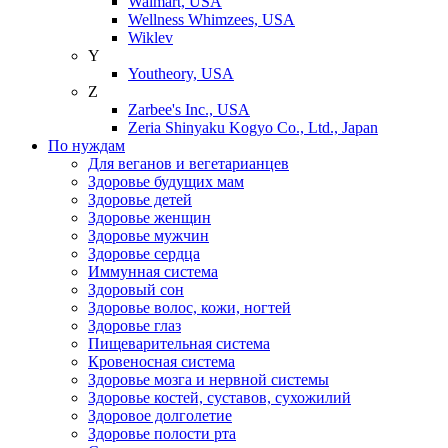
Walmart, USA
Wellness Whimzees, USA
Wiklev
Y
Youtheory, USA
Z
Zarbee's Inc., USA
Zeria Shinyaku Kogyo Co., Ltd., Japan
По нуждам
Для веганов и вегетарианцев
Здоровье будущих мам
Здоровье детей
Здоровье женщин
Здоровье мужчин
Здоровье сердца
Иммунная система
Здоровый сон
Здоровье волос, кожи, ногтей
Здоровье глаз
Пищеварительная система
Кровеносная система
Здоровье мозга и нервной системы
Здоровье костей, суставов, сухожилий
Здоровое долголетие
Здоровье полости рта