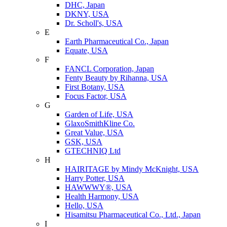
DHC, Japan
DKNY, USA
Dr. Scholl's, USA
E
Earth Pharmaceutical Co., Japan
Equate, USA
F
FANCL Corporation, Japan
Fenty Beauty by Rihanna, USA
First Botany, USA
Focus Factor, USA
G
Garden of Life, USA
GlaxoSmithKline Co.
Great Value, USA
GSK, USA
GTECHNIQ Ltd
H
HAIRITAGE by Mindy McKnight, USA
Harry Potter, USA
HAWWWY®, USA
Health Harmony, USA
Hello, USA
Hisamitsu Pharmaceutical Co., Ltd., Japan
I