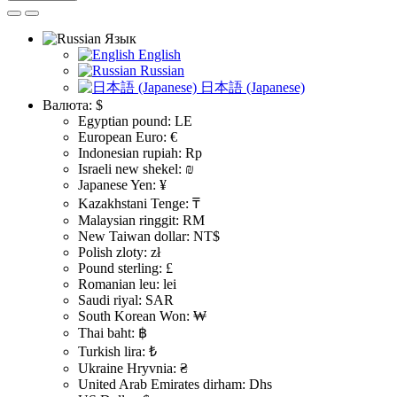
Язык
English
Russian
日本語 (Japanese)
Валюта:
$
Egyptian pound: LE
European Euro: €
Indonesian rupiah: Rp
Israeli new shekel: ₪
Japanese Yen: ¥
Kazakhstani Tenge: ₸
Malaysian ringgit: RM
New Taiwan dollar: NT$
Polish zloty: zł
Pound sterling: £
Romanian leu: lei
Saudi riyal: SAR
South Korean Won: ₩
Thai baht: ฿
Turkish lira: ₺
Ukraine Hryvnia: ₴
United Arab Emirates dirham: Dhs