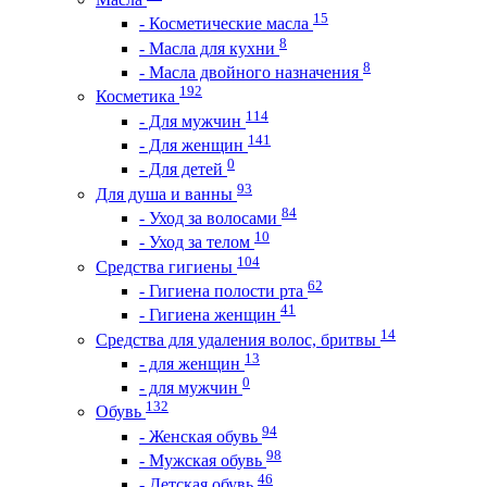
15
- Косметические масла
8
- Масла для кухни
8
- Масла двойного назначения
192
Косметика
114
- Для мужчин
141
- Для женщин
0
- Для детей
93
Для душа и ванны
84
- Уход за волосами
10
- Уход за телом
104
Средства гигиены
62
- Гигиена полости рта
41
- Гигиена женщин
14
Средства для удаления волос, бритвы
13
- для женщин
0
- для мужчин
132
Обувь
94
- Женская обувь
98
- Мужская обувь
46
- Детская обувь