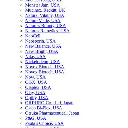
Monster Jam, USA
Mucinex, Reckitt, UK
Natural Vitality, USA
Nature Made, USA
Nature's Bounty, USA
Natures Remedies, USA
NeoCell
Neosporin, USA
New Balance, USA
New Bright, USA
Nike, USA
Niсkelodeon, USA
Novex Biotech, USA
Novex Biotech, USA
Now, USA
OGX, USA
Olaplex, USA
Olay, USA
Optify, USA
ORIHIRO Co., Ltd, Japan
Osteo Bi-Flex, USA
Otsuka Pharmaceutical, Japan
P&G, USA
Paula’s Choice, USA