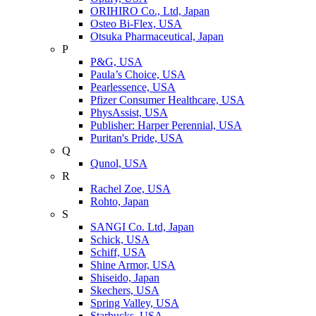
ORIHIRO Co., Ltd, Japan
Osteo Bi-Flex, USA
Otsuka Pharmaceutical, Japan
P
P&G, USA
Paula’s Choice, USA
Pearlessence, USA
Pfizer Consumer Healthcare, USA
PhysAssist, USA
Publisher: Harper Perennial, USA
Puritan's Pride, USA
Q
Qunol, USA
R
Rachel Zoe, USA
Rohto, Japan
S
SANGI Co. Ltd, Japan
Schick, USA
Schiff, USA
Shine Armor, USA
Shiseido, Japan
Skechers, USA
Spring Valley, USA
Starbucks, USA