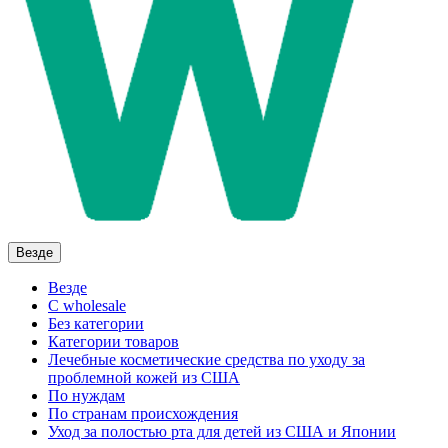
Везде
Везде
C wholesale
Без категории
Категории товаров
Лечебные косметические средства по уходу за
проблемной кожей из США
По нуждам
По странам происхождения
Уход за полостью рта для детей из США и Японии