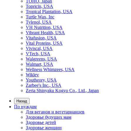
TOHO, Japan
Topricin, USA
Tropical Plantation, USA
Turtle Wax, Inc
Tylenol, USA
VH Nutrition, USA
Vibrant Health, USA
Vitafusion, USA
Vital Proteins, USA
Viviscal, USA
VTech, USA
Walgreens, USA
Walmart, USA
Wellness Whimzees, USA
Wiklev
Youtheory, USA
Zarbee's Inc., USA
Zeria Shinyaku Kogyo Co., Ltd., Japan
Назад
По нуждам
Для веганов и вегетарианцев
Здоровье будущих мам
Здоровье детей
Здоровье женщин