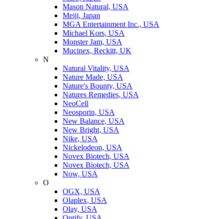
Mason Natural, USA
Meiji, Japan
MGA Entertainment Inc., USA
Michael Kors, USA
Monster Jam, USA
Mucinex, Reckitt, UK
N
Natural Vitality, USA
Nature Made, USA
Nature's Bounty, USA
Natures Remedies, USA
NeoCell
Neosporin, USA
New Balance, USA
New Bright, USA
Nike, USA
Niсkelodeon, USA
Novex Biotech, USA
Novex Biotech, USA
Now, USA
O
OGX, USA
Olaplex, USA
Olay, USA
Optify, USA