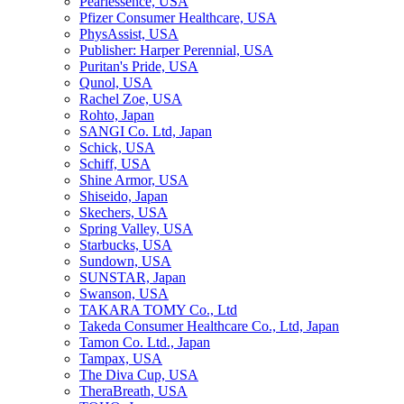
Pearlessence, USA
Pfizer Consumer Healthcare, USA
PhysAssist, USA
Publisher: Harper Perennial, USA
Puritan's Pride, USA
Qunol, USA
Rachel Zoe, USA
Rohto, Japan
SANGI Co. Ltd, Japan
Schick, USA
Schiff, USA
Shine Armor, USA
Shiseido, Japan
Skechers, USA
Spring Valley, USA
Starbucks, USA
Sundown, USA
SUNSTAR, Japan
Swanson, USA
TAKARA TOMY Co., Ltd
Takeda Consumer Healthcare Co., Ltd, Japan
Tamon Co. Ltd., Japan
Tampax, USA
The Diva Cup, USA
TheraBreath, USA