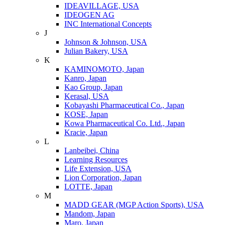
IDEAVILLAGE, USA
IDEOGEN AG
INC International Concepts
J
Johnson & Johnson, USA
Julian Bakery, USA
K
KAMINOMOTO, Japan
Kanro, Japan
Kao Group, Japan
Kerasal, USA
Kobayashi Pharmaceutical Co., Japan
KOSE, Japan
Kowa Pharmaceutical Co. Ltd., Japan
Kracie, Japan
L
Lanbeibei, China
Learning Resources
Life Extension, USA
Lion Corporation, Japan
LOTTE, Japan
M
MADD GEAR (MGP Action Sports), USA
Mandom, Japan
Maro, Japan