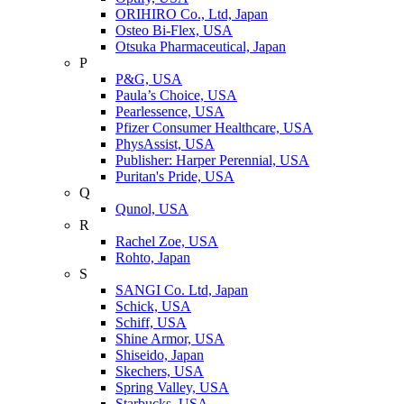
ORIHIRO Co., Ltd, Japan
Osteo Bi-Flex, USA
Otsuka Pharmaceutical, Japan
P
P&G, USA
Paula’s Choice, USA
Pearlessence, USA
Pfizer Consumer Healthcare, USA
PhysAssist, USA
Publisher: Harper Perennial, USA
Puritan's Pride, USA
Q
Qunol, USA
R
Rachel Zoe, USA
Rohto, Japan
S
SANGI Co. Ltd, Japan
Schick, USA
Schiff, USA
Shine Armor, USA
Shiseido, Japan
Skechers, USA
Spring Valley, USA
Starbucks, USA