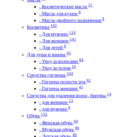
15
- Косметические масла
8
- Масла для кухни
8
- Масла двойного назначения
192
Косметика
114
- Для мужчин
141
- Для женщин
0
- Для детей
93
Для душа и ванны
84
- Уход за волосами
10
- Уход за телом
104
Средства гигиены
62
- Гигиена полости рта
41
- Гигиена женщин
14
Средства для удаления волос, бритвы
13
- для женщин
0
- для мужчин
132
Обувь
94
- Женская обувь
98
- Мужская обувь
46
- Детская обувь