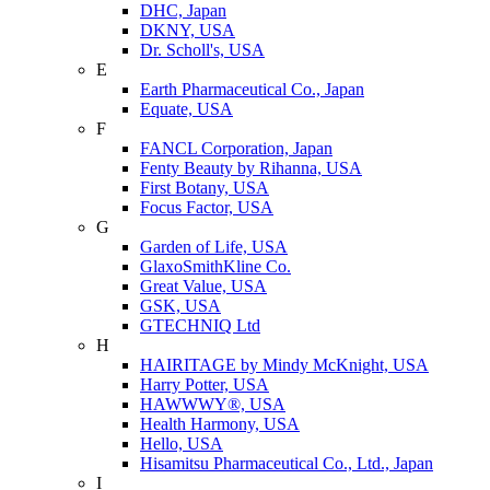
DHC, Japan
DKNY, USA
Dr. Scholl's, USA
E
Earth Pharmaceutical Co., Japan
Equate, USA
F
FANCL Corporation, Japan
Fenty Beauty by Rihanna, USA
First Botany, USA
Focus Factor, USA
G
Garden of Life, USA
GlaxoSmithKline Co.
Great Value, USA
GSK, USA
GTECHNIQ Ltd
H
HAIRITAGE by Mindy McKnight, USA
Harry Potter, USA
HAWWWY®, USA
Health Harmony, USA
Hello, USA
Hisamitsu Pharmaceutical Co., Ltd., Japan
I