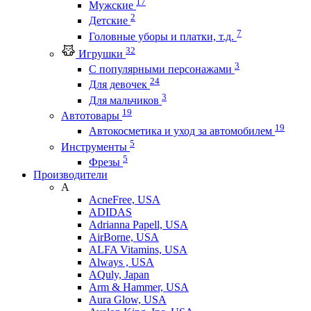
17
Мужские
2
Детские
7
Головные уборы и платки, т.д.
32
Игрушки
3
С популярными персонажами
24
Для девочек
3
Для мальчиков
19
Автотовары
19
Автокосметика и уход за автомобилем
5
Инструменты
5
Фрезы
Производители
A
AcneFree, USA
ADIDAS
Adrianna Papell, USA
AirBorne, USA
ALFA Vitamins, USA
Always , USA
AQuly, Japan
Arm & Hammer, USA
Aura Glow, USA