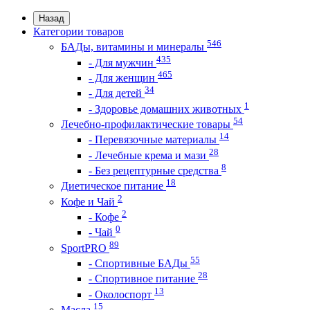
Назад
Категории товаров
546
БАДы, витамины и минералы
435
- Для мужчин
465
- Для женщин
34
- Для детей
1
- Здоровье домашних животных
54
Лечебно-профилактические товары
14
- Перевязочные материалы
28
- Лечебные крема и мази
8
- Без рецептурные средства
18
Диетическое питание
2
Кофе и Чай
2
- Кофе
0
- Чай
89
SportPRO
55
- Спортивные БАДы
28
- Спортивное питание
13
- Околоспорт
15
Масла