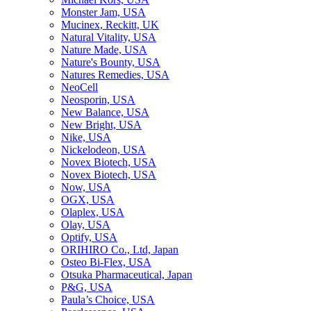
Monster Jam, USA
Mucinex, Reckitt, UK
Natural Vitality, USA
Nature Made, USA
Nature's Bounty, USA
Natures Remedies, USA
NeoCell
Neosporin, USA
New Balance, USA
New Bright, USA
Nike, USA
Niсkelodeon, USA
Novex Biotech, USA
Novex Biotech, USA
Now, USA
OGX, USA
Olaplex, USA
Olay, USA
Optify, USA
ORIHIRO Co., Ltd, Japan
Osteo Bi-Flex, USA
Otsuka Pharmaceutical, Japan
P&G, USA
Paula’s Choice, USA