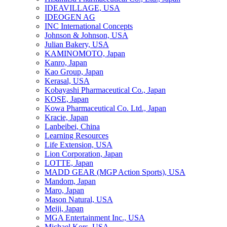
IDEAVILLAGE, USA
IDEOGEN AG
INC International Concepts
Johnson & Johnson, USA
Julian Bakery, USA
KAMINOMOTO, Japan
Kanro, Japan
Kao Group, Japan
Kerasal, USA
Kobayashi Pharmaceutical Co., Japan
KOSE, Japan
Kowa Pharmaceutical Co. Ltd., Japan
Kracie, Japan
Lanbeibei, China
Learning Resources
Life Extension, USA
Lion Corporation, Japan
LOTTE, Japan
MADD GEAR (MGP Action Sports), USA
Mandom, Japan
Maro, Japan
Mason Natural, USA
Meiji, Japan
MGA Entertainment Inc., USA
Michael Kors, USA