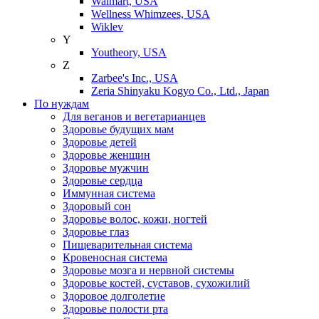
Walmart, USA
Wellness Whimzees, USA
Wiklev
Y
Youtheory, USA
Z
Zarbee's Inc., USA
Zeria Shinyaku Kogyo Co., Ltd., Japan
По нуждам
Для веганов и вегетарианцев
Здоровье будущих мам
Здоровье детей
Здоровье женщин
Здоровье мужчин
Здоровье сердца
Иммунная система
Здоровый сон
Здоровье волос, кожи, ногтей
Здоровье глаз
Пищеварительная система
Кровеносная система
Здоровье мозга и нервной системы
Здоровье костей, суставов, сухожилий
Здоровое долголетие
Здоровье полости рта