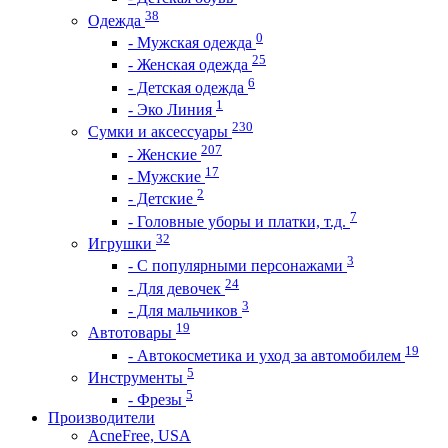
38
Одежда
0
- Мужская одежда
25
- Женская одежда
6
- Детская одежда
1
- Эко Линия
230
Сумки и аксессуары
207
- Женские
17
- Мужские
2
- Детские
7
- Головные уборы и платки, т.д.
32
Игрушки
3
- С популярными персонажами
24
- Для девочек
3
- Для мальчиков
19
Автотовары
19
- Автокосметика и уход за автомобилем
5
Инструменты
5
- Фрезы
Производители
AcneFree, USA