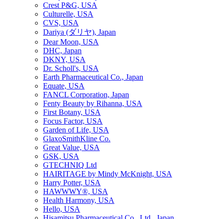
Crest P&G, USA
Culturelle, USA
CVS, USA
Dariya (ダリヤ), Japan
Dear Moon, USA
DHC, Japan
DKNY, USA
Dr. Scholl's, USA
Earth Pharmaceutical Co., Japan
Equate, USA
FANCL Corporation, Japan
Fenty Beauty by Rihanna, USA
First Botany, USA
Focus Factor, USA
Garden of Life, USA
GlaxoSmithKline Co.
Great Value, USA
GSK, USA
GTECHNIQ Ltd
HAIRITAGE by Mindy McKnight, USA
Harry Potter, USA
HAWWWY®, USA
Health Harmony, USA
Hello, USA
Hisamitsu Pharmaceutical Co., Ltd., Japan