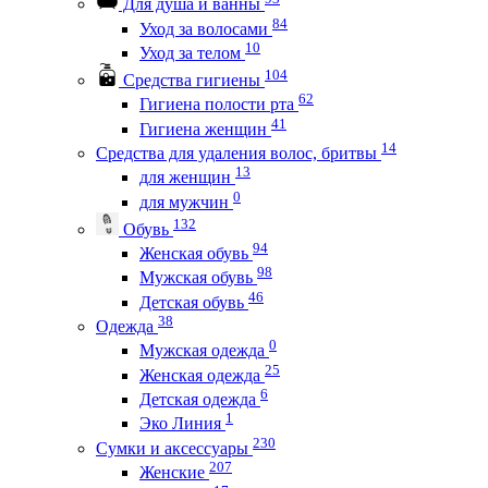
Для душа и ванны
84
Уход за волосами
10
Уход за телом
104
Средства гигиены
62
Гигиена полости рта
41
Гигиена женщин
14
Средства для удаления волос, бритвы
13
для женщин
0
для мужчин
132
Обувь
94
Женская обувь
98
Мужская обувь
46
Детская обувь
38
Одежда
0
Мужская одежда
25
Женская одежда
6
Детская одежда
1
Эко Линия
230
Сумки и аксессуары
207
Женские