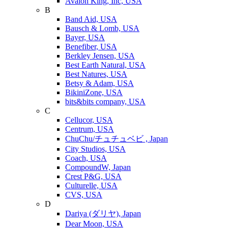
Avalon King, Inc, USA
B
Band Aid, USA
Bausch & Lomb, USA
Bayer, USA
Benefiber, USA
Berkley Jensen, USA
Best Earth Natural, USA
Best Natures, USA
Betsy & Adam, USA
BikiniZone, USA
bits&bits company, USA
C
Cellucor, USA
Centrum, USA
ChuChu/チュチュベビ , Japan
City Studios, USA
Coach, USA
CompoundW, Japan
Crest P&G, USA
Culturelle, USA
CVS, USA
D
Dariya (ダリヤ), Japan
Dear Moon, USA