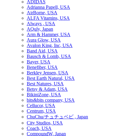
ADIDAS
Adrianna Papell, USA
AirBorne, USA
ALFA Vitamins, USA
Always , USA
AQuly, Japan
Arm & Hammer, USA
Aura Glow, USA
Avalon King, Inc, USA
Band Aid, USA
Bausch & Lomb, USA
Bayer, USA
Benefiber, USA
Berkley Jensen, USA
Best Earth Natural, USA
Best Natures, USA
Betsy & Adam, USA
BikiniZone, USA
bits&bits company, USA
Cellucor, USA
Centrum, USA
ChuChu/チュチュベビ , Japan
City Studios, USA
Coach, USA
CompoundW, Japan