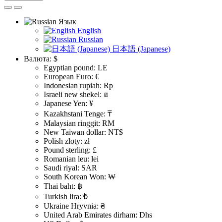
Язык
English
Russian
日本語 (Japanese)
Валюта:
$
Egyptian pound: LE
European Euro: €
Indonesian rupiah: Rp
Israeli new shekel: ₪
Japanese Yen: ¥
Kazakhstani Tenge: ₸
Malaysian ringgit: RM
New Taiwan dollar: NT$
Polish zloty: zł
Pound sterling: £
Romanian leu: lei
Saudi riyal: SAR
South Korean Won: ₩
Thai baht: ฿
Turkish lira: ₺
Ukraine Hryvnia: ₴
United Arab Emirates dirham: Dhs