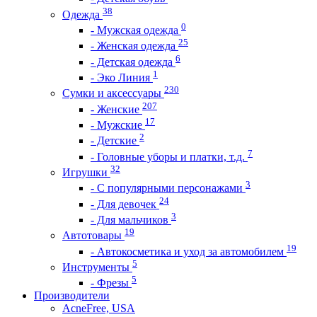
38
Одежда
0
- Мужская одежда
25
- Женская одежда
6
- Детская одежда
1
- Эко Линия
230
Сумки и аксессуары
207
- Женские
17
- Мужские
2
- Детские
7
- Головные уборы и платки, т.д.
32
Игрушки
3
- С популярными персонажами
24
- Для девочек
3
- Для мальчиков
19
Автотовары
19
- Автокосметика и уход за автомобилем
5
Инструменты
5
- Фрезы
Производители
AcneFree, USA