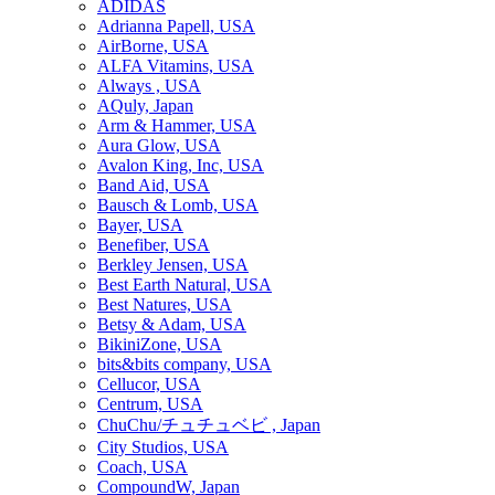
ADIDAS
Adrianna Papell, USA
AirBorne, USA
ALFA Vitamins, USA
Always , USA
AQuly, Japan
Arm & Hammer, USA
Aura Glow, USA
Avalon King, Inc, USA
Band Aid, USA
Bausch & Lomb, USA
Bayer, USA
Benefiber, USA
Berkley Jensen, USA
Best Earth Natural, USA
Best Natures, USA
Betsy & Adam, USA
BikiniZone, USA
bits&bits company, USA
Cellucor, USA
Centrum, USA
ChuChu/チュチュベビ , Japan
City Studios, USA
Coach, USA
CompoundW, Japan