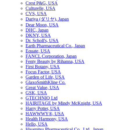
Crest P&G, USA
Culturelle, USA
CVS, USA
Dariya (ダリヤ), Japan
Dear Moon, USA
DHC, Japan
DKNY, USA
Dr. Scholl's, USA
Earth Pharmaceutical Co., Japan
Equate, USA
FANCL Corporation, Japan
Fenty Beauty by Rihanna, USA
First Botany, USA
Focus Factor, USA
Garden of Life, USA
GlaxoSmithKline Co.
Great Value, USA
GSK, USA
GTECHNIQ Ltd
HAIRITAGE by Mindy McKnight, USA
Harry Potter, USA
HAWWWY®, USA
Health Harmony, USA
Hello, USA
Hisamitsu Pharmaceutical Co., Ltd., Japan