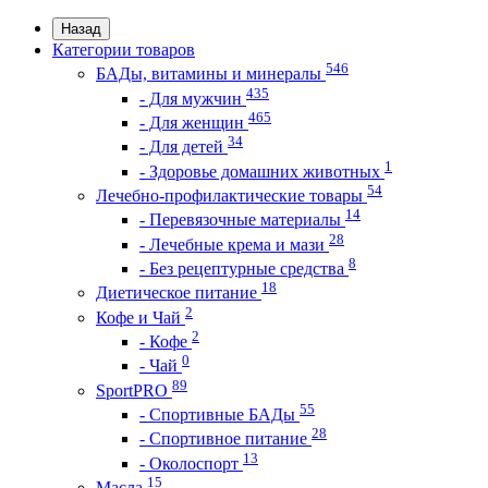
Назад
Категории товаров
546
БАДы, витамины и минералы
435
- Для мужчин
465
- Для женщин
34
- Для детей
1
- Здоровье домашних животных
54
Лечебно-профилактические товары
14
- Перевязочные материалы
28
- Лечебные крема и мази
8
- Без рецептурные средства
18
Диетическое питание
2
Кофе и Чай
2
- Кофе
0
- Чай
89
SportPRO
55
- Спортивные БАДы
28
- Спортивное питание
13
- Околоспорт
15
Масла