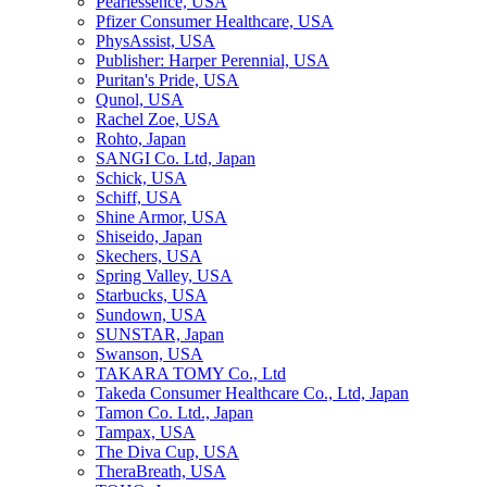
Pearlessence, USA
Pfizer Consumer Healthcare, USA
PhysAssist, USA
Publisher: Harper Perennial, USA
Puritan's Pride, USA
Qunol, USA
Rachel Zoe, USA
Rohto, Japan
SANGI Co. Ltd, Japan
Schick, USA
Schiff, USA
Shine Armor, USA
Shiseido, Japan
Skechers, USA
Spring Valley, USA
Starbucks, USA
Sundown, USA
SUNSTAR, Japan
Swanson, USA
TAKARA TOMY Co., Ltd
Takeda Consumer Healthcare Co., Ltd, Japan
Tamon Co. Ltd., Japan
Tampax, USA
The Diva Cup, USA
TheraBreath, USA