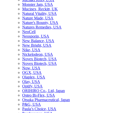
Monster Jam, USA
Mucinex, Reckitt, UK
Natural Vitality, USA
Nature Made, USA
Nature's Bounty, USA
Natures Remedies, USA
NeoCell
Neosporin, USA
New Balance, USA
New Bright, USA
Nike, USA
Niсkelodeon, USA
Novex Biotech, USA
Novex Biotech, USA
Now, USA
OGX, USA
Olaplex, USA
Olay, USA
Optify, USA
ORIHIRO Co., Ltd, Japan
Osteo Bi-Flex, USA
Otsuka Pharmaceutical, Japan
P&G, USA
Paula’s Choice, USA