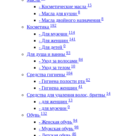
15
- Косметические масла
8
- Масла для кухни
8
- Масла двойного назначения
192
Косметика
114
- Для мужчин
141
- Для женщин
0
- Для детей
93
Для душа и ванны
84
- Уход за волосами
10
- Уход за телом
104
Средства гигиены
62
- Гигиена полости рта
41
- Гигиена женщин
14
Средства для удаления волос, бритвы
13
- для женщин
0
- для мужчин
132
Обувь
94
- Женская обувь
98
- Мужская обувь
46
- Детская обувь