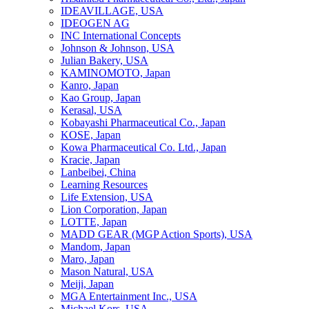
IDEAVILLAGE, USA
IDEOGEN AG
INC International Concepts
Johnson & Johnson, USA
Julian Bakery, USA
KAMINOMOTO, Japan
Kanro, Japan
Kao Group, Japan
Kerasal, USA
Kobayashi Pharmaceutical Co., Japan
KOSE, Japan
Kowa Pharmaceutical Co. Ltd., Japan
Kracie, Japan
Lanbeibei, China
Learning Resources
Life Extension, USA
Lion Corporation, Japan
LOTTE, Japan
MADD GEAR (MGP Action Sports), USA
Mandom, Japan
Maro, Japan
Mason Natural, USA
Meiji, Japan
MGA Entertainment Inc., USA
Michael Kors, USA