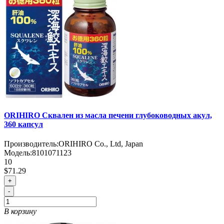
ORIHIRO Сквален из масла печени глубоководных акул,
360 капсул
Производитель:
ORIHIRO Co., Ltd, Japan
Модель:
8101071123
10
$71.29
+
-
В корзину