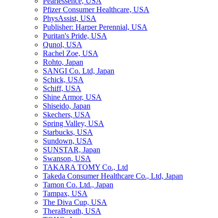
Pearlessence, USA
Pfizer Consumer Healthcare, USA
PhysAssist, USA
Publisher: Harper Perennial, USA
Puritan's Pride, USA
Qunol, USA
Rachel Zoe, USA
Rohto, Japan
SANGI Co. Ltd, Japan
Schick, USA
Schiff, USA
Shine Armor, USA
Shiseido, Japan
Skechers, USA
Spring Valley, USA
Starbucks, USA
Sundown, USA
SUNSTAR, Japan
Swanson, USA
TAKARA TOMY Co., Ltd
Takeda Consumer Healthcare Co., Ltd, Japan
Tamon Co. Ltd., Japan
Tampax, USA
The Diva Cup, USA
TheraBreath, USA