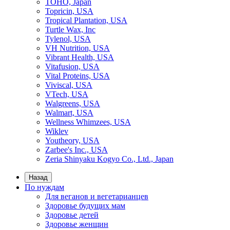
TOHO, Japan
Topricin, USA
Tropical Plantation, USA
Turtle Wax, Inc
Tylenol, USA
VH Nutrition, USA
Vibrant Health, USA
Vitafusion, USA
Vital Proteins, USA
Viviscal, USA
VTech, USA
Walgreens, USA
Walmart, USA
Wellness Whimzees, USA
Wiklev
Youtheory, USA
Zarbee's Inc., USA
Zeria Shinyaku Kogyo Co., Ltd., Japan
Назад
По нуждам
Для веганов и вегетарианцев
Здоровье будущих мам
Здоровье детей
Здоровье женщин