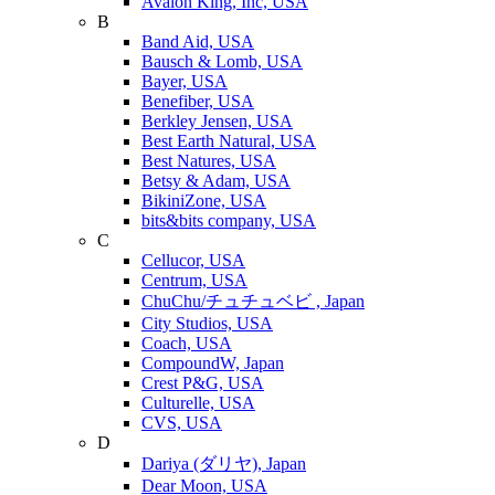
Avalon King, Inc, USA
B
Band Aid, USA
Bausch & Lomb, USA
Bayer, USA
Benefiber, USA
Berkley Jensen, USA
Best Earth Natural, USA
Best Natures, USA
Betsy & Adam, USA
BikiniZone, USA
bits&bits company, USA
C
Cellucor, USA
Centrum, USA
ChuChu/チュチュベビ , Japan
City Studios, USA
Coach, USA
CompoundW, Japan
Crest P&G, USA
Culturelle, USA
CVS, USA
D
Dariya (ダリヤ), Japan
Dear Moon, USA