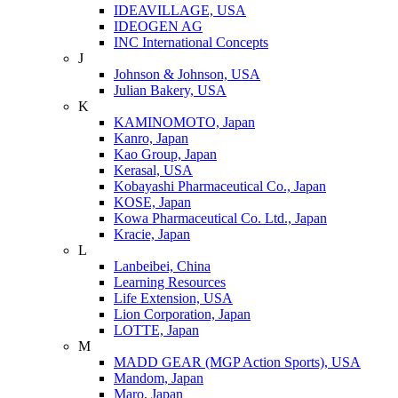
IDEAVILLAGE, USA
IDEOGEN AG
INC International Concepts
J
Johnson & Johnson, USA
Julian Bakery, USA
K
KAMINOMOTO, Japan
Kanro, Japan
Kao Group, Japan
Kerasal, USA
Kobayashi Pharmaceutical Co., Japan
KOSE, Japan
Kowa Pharmaceutical Co. Ltd., Japan
Kracie, Japan
L
Lanbeibei, China
Learning Resources
Life Extension, USA
Lion Corporation, Japan
LOTTE, Japan
M
MADD GEAR (MGP Action Sports), USA
Mandom, Japan
Maro, Japan