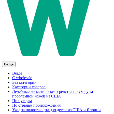
Везде
Везде
C wholesale
Без категории
Категории товаров
Лечебные косметические средства по уходу за
проблемной кожей из США
По нуждам
По странам происхождения
Уход за полостью рта для детей из США и Японии