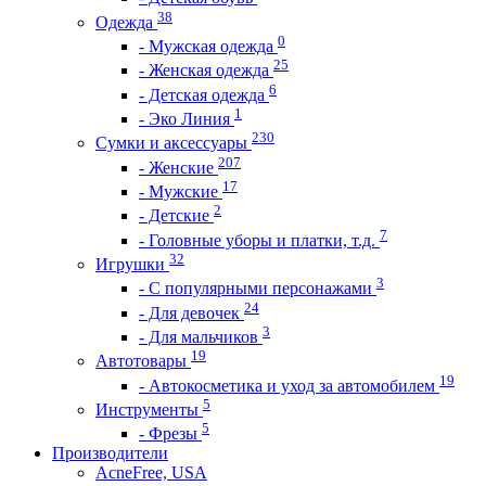
38
Одежда
0
- Мужская одежда
25
- Женская одежда
6
- Детская одежда
1
- Эко Линия
230
Сумки и аксессуары
207
- Женские
17
- Мужские
2
- Детские
7
- Головные уборы и платки, т.д.
32
Игрушки
3
- С популярными персонажами
24
- Для девочек
3
- Для мальчиков
19
Автотовары
19
- Автокосметика и уход за автомобилем
5
Инструменты
5
- Фрезы
Производители
AcneFree, USA