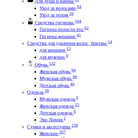
Для душа и ванны
84
Уход за волосами
10
Уход за телом
104
Средства гигиены
62
Гигиена полости рта
41
Гигиена женщин
14
Средства для удаления волос, бритвы
13
для женщин
0
для мужчин
132
Обувь
94
Женская обувь
98
Мужская обувь
46
Детская обувь
38
Одежда
0
Мужская одежда
25
Женская одежда
6
Детская одежда
1
Эко Линия
230
Сумки и аксессуары
207
Женские