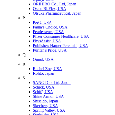
ORIHIRO Co., Ltd, Japan
Osteo Bi-Flex, USA
Otsuka Pharmaceutical, Japan
P
P&G, USA
Paula’s Choice, USA
Pearlessence, USA
Pfizer Consumer Healthcare, USA
PhysAssist, USA
Publisher: Harper Perennial, USA
Puritan's Pride, USA
Q
Qunol, USA
R
Rachel Zoe, USA
Rohto, Japan
S
SANGI Co. Ltd, Japan
Schick, USA
Schiff, USA
Shine Armor, USA
Shiseido, Japan
Skechers, USA
Spring Valley, USA
Starbucks, USA