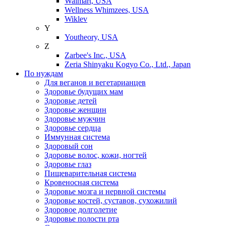
Walmart, USA
Wellness Whimzees, USA
Wiklev
Y
Youtheory, USA
Z
Zarbee's Inc., USA
Zeria Shinyaku Kogyo Co., Ltd., Japan
По нуждам
Для веганов и вегетарианцев
Здоровье будущих мам
Здоровье детей
Здоровье женщин
Здоровье мужчин
Здоровье сердца
Иммунная система
Здоровый сон
Здоровье волос, кожи, ногтей
Здоровье глаз
Пищеварительная система
Кровеносная система
Здоровье мозга и нервной системы
Здоровье костей, суставов, сухожилий
Здоровое долголетие
Здоровье полости рта