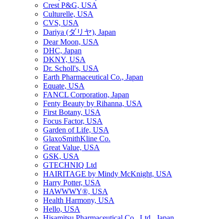
Crest P&G, USA
Culturelle, USA
CVS, USA
Dariya (ダリヤ), Japan
Dear Moon, USA
DHC, Japan
DKNY, USA
Dr. Scholl's, USA
Earth Pharmaceutical Co., Japan
Equate, USA
FANCL Corporation, Japan
Fenty Beauty by Rihanna, USA
First Botany, USA
Focus Factor, USA
Garden of Life, USA
GlaxoSmithKline Co.
Great Value, USA
GSK, USA
GTECHNIQ Ltd
HAIRITAGE by Mindy McKnight, USA
Harry Potter, USA
HAWWWY®, USA
Health Harmony, USA
Hello, USA
Hisamitsu Pharmaceutical Co., Ltd., Japan