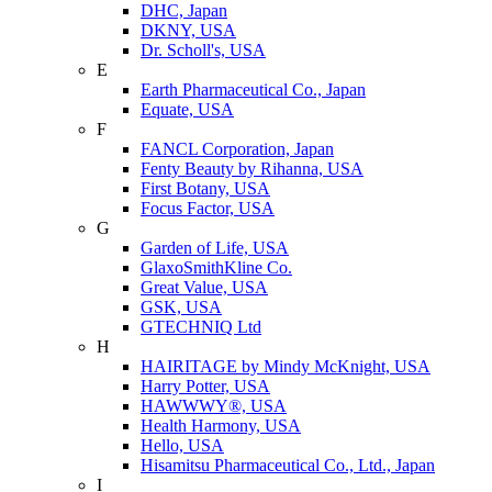
DHC, Japan
DKNY, USA
Dr. Scholl's, USA
E
Earth Pharmaceutical Co., Japan
Equate, USA
F
FANCL Corporation, Japan
Fenty Beauty by Rihanna, USA
First Botany, USA
Focus Factor, USA
G
Garden of Life, USA
GlaxoSmithKline Co.
Great Value, USA
GSK, USA
GTECHNIQ Ltd
H
HAIRITAGE by Mindy McKnight, USA
Harry Potter, USA
HAWWWY®, USA
Health Harmony, USA
Hello, USA
Hisamitsu Pharmaceutical Co., Ltd., Japan
I