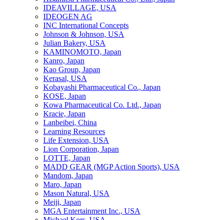
IDEAVILLAGE, USA
IDEOGEN AG
INC International Concepts
Johnson & Johnson, USA
Julian Bakery, USA
KAMINOMOTO, Japan
Kanro, Japan
Kao Group, Japan
Kerasal, USA
Kobayashi Pharmaceutical Co., Japan
KOSE, Japan
Kowa Pharmaceutical Co. Ltd., Japan
Kracie, Japan
Lanbeibei, China
Learning Resources
Life Extension, USA
Lion Corporation, Japan
LOTTE, Japan
MADD GEAR (MGP Action Sports), USA
Mandom, Japan
Maro, Japan
Mason Natural, USA
Meiji, Japan
MGA Entertainment Inc., USA
Michael Kors, USA