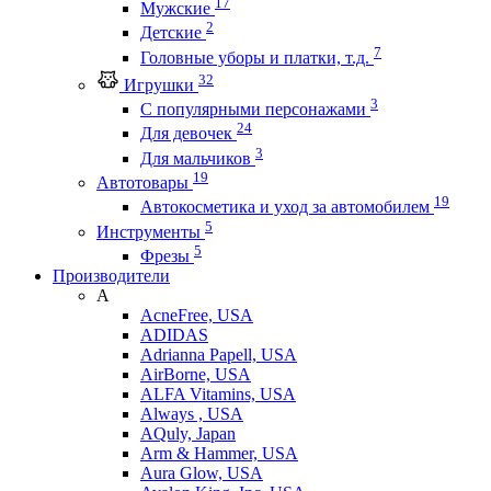
17
Мужские
2
Детские
7
Головные уборы и платки, т.д.
32
Игрушки
3
С популярными персонажами
24
Для девочек
3
Для мальчиков
19
Автотовары
19
Автокосметика и уход за автомобилем
5
Инструменты
5
Фрезы
Производители
A
AcneFree, USA
ADIDAS
Adrianna Papell, USA
AirBorne, USA
ALFA Vitamins, USA
Always , USA
AQuly, Japan
Arm & Hammer, USA
Aura Glow, USA