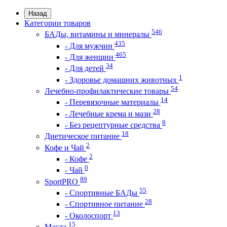
Назад
Категории товаров
546
БАДы, витамины и минералы
435
- Для мужчин
465
- Для женщин
34
- Для детей
1
- Здоровье домашних животных
54
Лечебно-профилактические товары
14
- Перевязочные материалы
28
- Лечебные крема и мази
8
- Без рецептурные средства
18
Диетическое питание
2
Кофе и Чай
2
- Кофе
0
- Чай
89
SportPRO
55
- Спортивные БАДы
28
- Спортивное питание
13
- Околоспорт
15
Масла