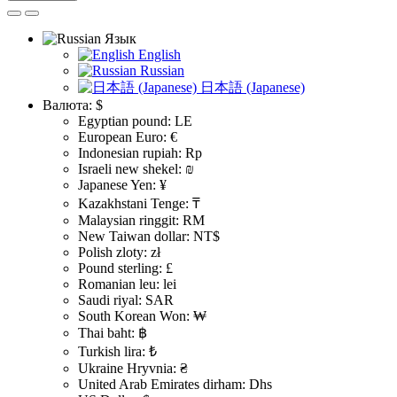
Язык
English
Russian
日本語 (Japanese)
Валюта:
$
Egyptian pound: LE
European Euro: €
Indonesian rupiah: Rp
Israeli new shekel: ₪
Japanese Yen: ¥
Kazakhstani Tenge: ₸
Malaysian ringgit: RM
New Taiwan dollar: NT$
Polish zloty: zł
Pound sterling: £
Romanian leu: lei
Saudi riyal: SAR
South Korean Won: ₩
Thai baht: ฿
Turkish lira: ₺
Ukraine Hryvnia: ₴
United Arab Emirates dirham: Dhs