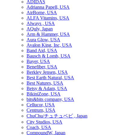
ADIDAS
Adrianna Papell, USA
AirBorne, USA
ALFA Vitamins, USA
Always , USA
AQuly, Japan
Arm & Hammer, USA
Aura Glow, USA
Avalon King, Inc, USA
Band Aid, USA
Bausch & Lomb, USA
Bayer, USA
Benefiber, USA
Berkley Jensen, USA
Best Earth Natural, USA
Best Natures, USA
Betsy & Adam, USA
BikiniZone, USA
bits&bits company, USA
Cellucor, USA
Centrum, USA
ChuChu/チュチュベビ , Japan
City Studios, USA
Coach, USA
CompoundW, Japan