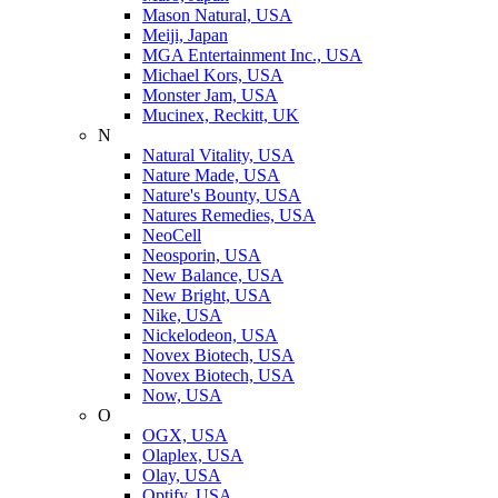
Mason Natural, USA
Meiji, Japan
MGA Entertainment Inc., USA
Michael Kors, USA
Monster Jam, USA
Mucinex, Reckitt, UK
N
Natural Vitality, USA
Nature Made, USA
Nature's Bounty, USA
Natures Remedies, USA
NeoCell
Neosporin, USA
New Balance, USA
New Bright, USA
Nike, USA
Niсkelodeon, USA
Novex Biotech, USA
Novex Biotech, USA
Now, USA
O
OGX, USA
Olaplex, USA
Olay, USA
Optify, USA