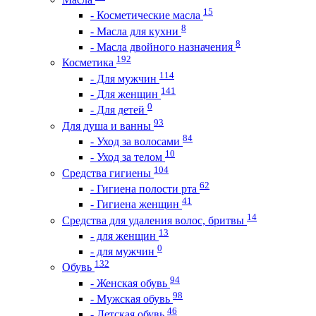
15
- Косметические масла
8
- Масла для кухни
8
- Масла двойного назначения
192
Косметика
114
- Для мужчин
141
- Для женщин
0
- Для детей
93
Для душа и ванны
84
- Уход за волосами
10
- Уход за телом
104
Средства гигиены
62
- Гигиена полости рта
41
- Гигиена женщин
14
Средства для удаления волос, бритвы
13
- для женщин
0
- для мужчин
132
Обувь
94
- Женская обувь
98
- Мужская обувь
46
- Детская обувь