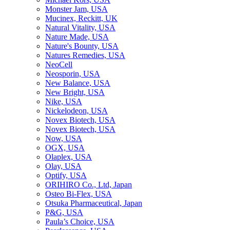
Monster Jam, USA
Mucinex, Reckitt, UK
Natural Vitality, USA
Nature Made, USA
Nature's Bounty, USA
Natures Remedies, USA
NeoCell
Neosporin, USA
New Balance, USA
New Bright, USA
Nike, USA
Niсkelodeon, USA
Novex Biotech, USA
Novex Biotech, USA
Now, USA
OGX, USA
Olaplex, USA
Olay, USA
Optify, USA
ORIHIRO Co., Ltd, Japan
Osteo Bi-Flex, USA
Otsuka Pharmaceutical, Japan
P&G, USA
Paula’s Choice, USA