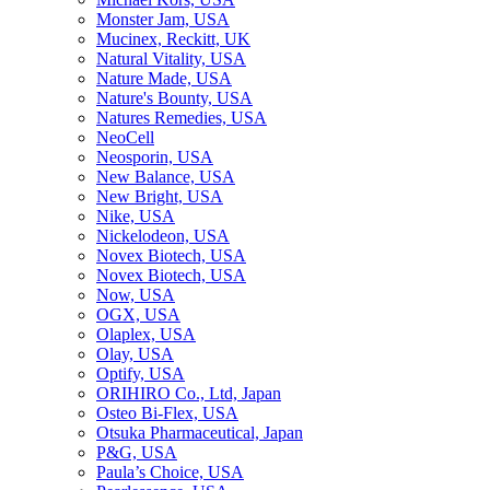
Monster Jam, USA
Mucinex, Reckitt, UK
Natural Vitality, USA
Nature Made, USA
Nature's Bounty, USA
Natures Remedies, USA
NeoCell
Neosporin, USA
New Balance, USA
New Bright, USA
Nike, USA
Niсkelodeon, USA
Novex Biotech, USA
Novex Biotech, USA
Now, USA
OGX, USA
Olaplex, USA
Olay, USA
Optify, USA
ORIHIRO Co., Ltd, Japan
Osteo Bi-Flex, USA
Otsuka Pharmaceutical, Japan
P&G, USA
Paula’s Choice, USA