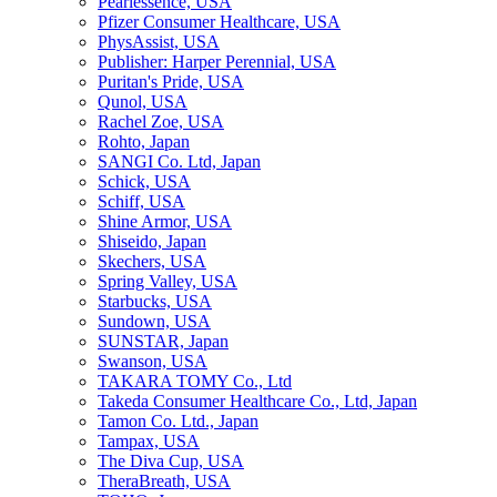
Pearlessence, USA
Pfizer Consumer Healthcare, USA
PhysAssist, USA
Publisher: Harper Perennial, USA
Puritan's Pride, USA
Qunol, USA
Rachel Zoe, USA
Rohto, Japan
SANGI Co. Ltd, Japan
Schick, USA
Schiff, USA
Shine Armor, USA
Shiseido, Japan
Skechers, USA
Spring Valley, USA
Starbucks, USA
Sundown, USA
SUNSTAR, Japan
Swanson, USA
TAKARA TOMY Co., Ltd
Takeda Consumer Healthcare Co., Ltd, Japan
Tamon Co. Ltd., Japan
Tampax, USA
The Diva Cup, USA
TheraBreath, USA