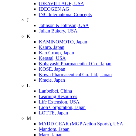
IDEAVILLAGE, USA
IDEOGEN AG
INC International Concepts
J
Johnson & Johnson, USA
Julian Bakery, USA
K
KAMINOMOTO, Japan
Kanro, Japan
Kao Group, Japan
Kerasal, USA
Kobayashi Pharmaceutical Co., Japan
KOSE, Japan
Kowa Pharmaceutical Co. Ltd., Japan
Kracie, Japan
L
Lanbeibei, China
Learning Resources
Life Extension, USA
Lion Corporation, Japan
LOTTE, Japan
M
MADD GEAR (MGP Action Sports), USA
Mandom, Japan
Maro, Japan