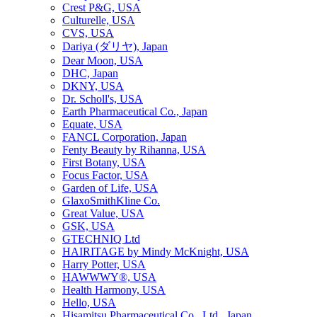
Crest P&G, USA
Culturelle, USA
CVS, USA
Dariya (ダリヤ), Japan
Dear Moon, USA
DHC, Japan
DKNY, USA
Dr. Scholl's, USA
Earth Pharmaceutical Co., Japan
Equate, USA
FANCL Corporation, Japan
Fenty Beauty by Rihanna, USA
First Botany, USA
Focus Factor, USA
Garden of Life, USA
GlaxoSmithKline Co.
Great Value, USA
GSK, USA
GTECHNIQ Ltd
HAIRITAGE by Mindy McKnight, USA
Harry Potter, USA
HAWWWY®, USA
Health Harmony, USA
Hello, USA
Hisamitsu Pharmaceutical Co., Ltd., Japan