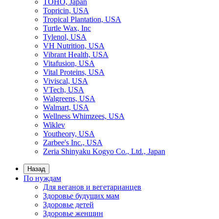
TOHO, Japan
Topricin, USA
Tropical Plantation, USA
Turtle Wax, Inc
Tylenol, USA
VH Nutrition, USA
Vibrant Health, USA
Vitafusion, USA
Vital Proteins, USA
Viviscal, USA
VTech, USA
Walgreens, USA
Walmart, USA
Wellness Whimzees, USA
Wiklev
Youtheory, USA
Zarbee's Inc., USA
Zeria Shinyaku Kogyo Co., Ltd., Japan
Назад
По нуждам
Для веганов и вегетарианцев
Здоровье будущих мам
Здоровье детей
Здоровье женщин