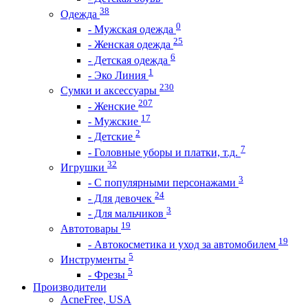
38
Одежда
0
- Мужская одежда
25
- Женская одежда
6
- Детская одежда
1
- Эко Линия
230
Сумки и аксессуары
207
- Женские
17
- Мужские
2
- Детские
7
- Головные уборы и платки, т.д.
32
Игрушки
3
- С популярными персонажами
24
- Для девочек
3
- Для мальчиков
19
Автотовары
19
- Автокосметика и уход за автомобилем
5
Инструменты
5
- Фрезы
Производители
AcneFree, USA