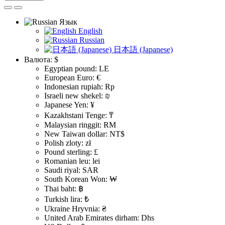
Язык
English
Russian
日本語 (Japanese)
Валюта:
$
Egyptian pound: LE
European Euro: €
Indonesian rupiah: Rp
Israeli new shekel: ₪
Japanese Yen: ¥
Kazakhstani Tenge: ₸
Malaysian ringgit: RM
New Taiwan dollar: NT$
Polish zloty: zł
Pound sterling: £
Romanian leu: lei
Saudi riyal: SAR
South Korean Won: ₩
Thai baht: ฿
Turkish lira: ₺
Ukraine Hryvnia: ₴
United Arab Emirates dirham: Dhs