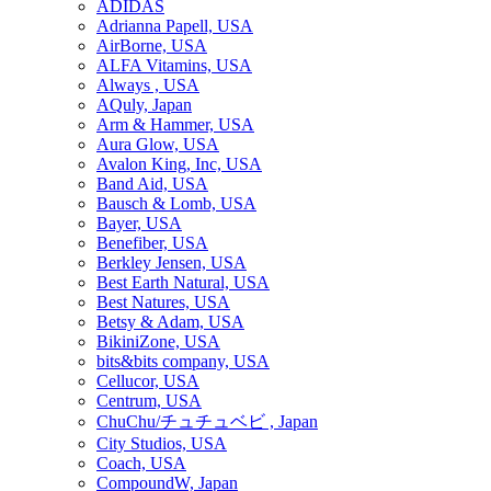
ADIDAS
Adrianna Papell, USA
AirBorne, USA
ALFA Vitamins, USA
Always , USA
AQuly, Japan
Arm & Hammer, USA
Aura Glow, USA
Avalon King, Inc, USA
Band Aid, USA
Bausch & Lomb, USA
Bayer, USA
Benefiber, USA
Berkley Jensen, USA
Best Earth Natural, USA
Best Natures, USA
Betsy & Adam, USA
BikiniZone, USA
bits&bits company, USA
Cellucor, USA
Centrum, USA
ChuChu/チュチュベビ , Japan
City Studios, USA
Coach, USA
CompoundW, Japan