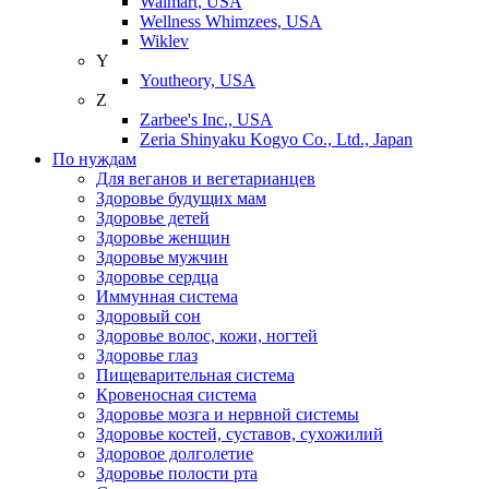
Walmart, USA
Wellness Whimzees, USA
Wiklev
Y
Youtheory, USA
Z
Zarbee's Inc., USA
Zeria Shinyaku Kogyo Co., Ltd., Japan
По нуждам
Для веганов и вегетарианцев
Здоровье будущих мам
Здоровье детей
Здоровье женщин
Здоровье мужчин
Здоровье сердца
Иммунная система
Здоровый сон
Здоровье волос, кожи, ногтей
Здоровье глаз
Пищеварительная система
Кровеносная система
Здоровье мозга и нервной системы
Здоровье костей, суставов, сухожилий
Здоровое долголетие
Здоровье полости рта