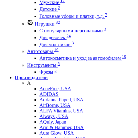
17
Мужские
2
Детские
7
Головные уборы и платки, т.д.
32
Игрушки
3
С популярными персонажами
24
Для девочек
3
Для мальчиков
19
Автотовары
19
Автокосметика и уход за автомобилем
5
Инструменты
5
Фрезы
Производители
A
AcneFree, USA
ADIDAS
Adrianna Papell, USA
AirBorne, USA
ALFA Vitamins, USA
Always , USA
AQuly, Japan
Arm & Hammer, USA
Aura Glow, USA