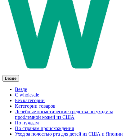
Везде
Везде
C wholesale
Без категории
Категории товаров
Лечебные косметические средства по уходу за
проблемной кожей из США
По нуждам
По странам происхождения
Уход за полостью рта для детей из США и Японии