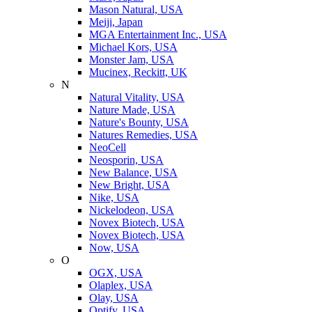
Mason Natural, USA
Meiji, Japan
MGA Entertainment Inc., USA
Michael Kors, USA
Monster Jam, USA
Mucinex, Reckitt, UK
N
Natural Vitality, USA
Nature Made, USA
Nature's Bounty, USA
Natures Remedies, USA
NeoCell
Neosporin, USA
New Balance, USA
New Bright, USA
Nike, USA
Niсkelodeon, USA
Novex Biotech, USA
Novex Biotech, USA
Now, USA
O
OGX, USA
Olaplex, USA
Olay, USA
Optify, USA