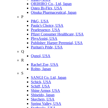
ORIHIRO Co., Ltd, Japan
Osteo Bi-Flex, USA
Otsuka Pharmaceutical, Japan
P
P&G, USA
Paula’s Choice, USA
Pearlessence, USA
Pfizer Consumer Healthcare, USA
PhysAssist, USA
Publisher: Harper Perennial, USA
Puritan's Pride, USA
Q
Qunol, USA
R
Rachel Zoe, USA
Rohto, Japan
S
SANGI Co. Ltd, Japan
Schick, USA
Schiff, USA
Shine Armor, USA
Shiseido, Japan
Skechers, USA
Spring Valley, USA
Starbucks, USA