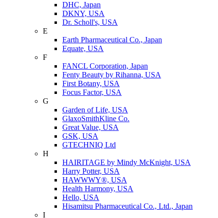
DHC, Japan
DKNY, USA
Dr. Scholl's, USA
E
Earth Pharmaceutical Co., Japan
Equate, USA
F
FANCL Corporation, Japan
Fenty Beauty by Rihanna, USA
First Botany, USA
Focus Factor, USA
G
Garden of Life, USA
GlaxoSmithKline Co.
Great Value, USA
GSK, USA
GTECHNIQ Ltd
H
HAIRITAGE by Mindy McKnight, USA
Harry Potter, USA
HAWWWY®, USA
Health Harmony, USA
Hello, USA
Hisamitsu Pharmaceutical Co., Ltd., Japan
I