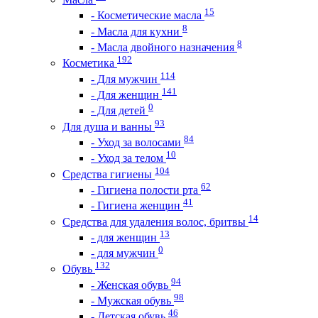
15
- Косметические масла
8
- Масла для кухни
8
- Масла двойного назначения
192
Косметика
114
- Для мужчин
141
- Для женщин
0
- Для детей
93
Для душа и ванны
84
- Уход за волосами
10
- Уход за телом
104
Средства гигиены
62
- Гигиена полости рта
41
- Гигиена женщин
14
Средства для удаления волос, бритвы
13
- для женщин
0
- для мужчин
132
Обувь
94
- Женская обувь
98
- Мужская обувь
46
- Детская обувь