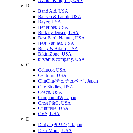
Avalon King, Inc, USA
B
Band Aid, USA
Bausch & Lomb, USA
Bayer, USA
Benefiber, USA
Berkley Jensen, USA
Best Earth Natural, USA
Best Natures, USA
Betsy & Adam, USA
BikiniZone, USA
bits&bits company, USA
C
Cellucor, USA
Centrum, USA
ChuChu/チュチュベビ , Japan
City Studios, USA
Coach, USA
CompoundW, Japan
Crest P&G, USA
Culturelle, USA
CVS, USA
D
Dariya (ダリヤ), Japan
Dear Moon, USA