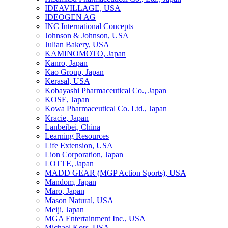
IDEAVILLAGE, USA
IDEOGEN AG
INC International Concepts
Johnson & Johnson, USA
Julian Bakery, USA
KAMINOMOTO, Japan
Kanro, Japan
Kao Group, Japan
Kerasal, USA
Kobayashi Pharmaceutical Co., Japan
KOSE, Japan
Kowa Pharmaceutical Co. Ltd., Japan
Kracie, Japan
Lanbeibei, China
Learning Resources
Life Extension, USA
Lion Corporation, Japan
LOTTE, Japan
MADD GEAR (MGP Action Sports), USA
Mandom, Japan
Maro, Japan
Mason Natural, USA
Meiji, Japan
MGA Entertainment Inc., USA
Michael Kors, USA