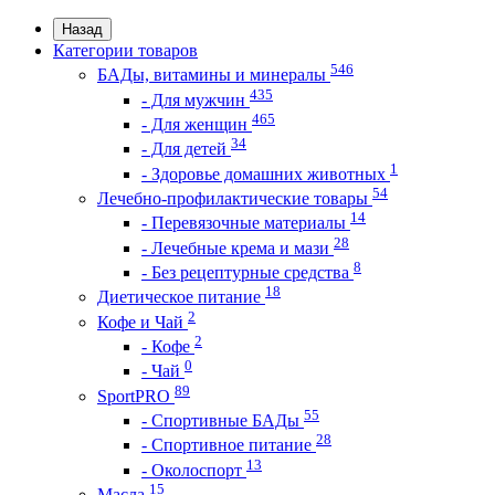
Назад
Категории товаров
546
БАДы, витамины и минералы
435
- Для мужчин
465
- Для женщин
34
- Для детей
1
- Здоровье домашних животных
54
Лечебно-профилактические товары
14
- Перевязочные материалы
28
- Лечебные крема и мази
8
- Без рецептурные средства
18
Диетическое питание
2
Кофе и Чай
2
- Кофе
0
- Чай
89
SportPRO
55
- Спортивные БАДы
28
- Спортивное питание
13
- Околоспорт
15
Масла