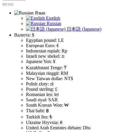
Язык
English
Russian
日本語 (Japanese)
Валюта:
$
Egyptian pound: LE
European Euro: €
Indonesian rupiah: Rp
Israeli new shekel: ₪
Japanese Yen: ¥
Kazakhstani Tenge: ₸
Malaysian ringgit: RM
New Taiwan dollar: NT$
Polish zloty: zł
Pound sterling: £
Romanian leu: lei
Saudi riyal: SAR
South Korean Won: ₩
Thai baht: ฿
Turkish lira: ₺
Ukraine Hryvnia: ₴
United Arab Emirates dirham: Dhs