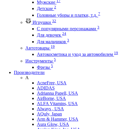
17
Мужские
2
Детские
7
Головные уборы и платки, т.д.
32
Игрушки
3
С популярными персонажами
24
Для девочек
3
Для мальчиков
19
Автотовары
19
Автокосметика и уход за автомобилем
5
Инструменты
5
Фрезы
Производители
A
AcneFree, USA
ADIDAS
Adrianna Papell, USA
AirBorne, USA
ALFA Vitamins, USA
Always , USA
AQuly, Japan
Arm & Hammer, USA
Aura Glow, USA