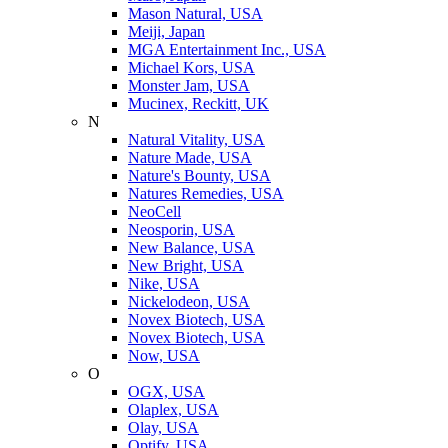
Mason Natural, USA
Meiji, Japan
MGA Entertainment Inc., USA
Michael Kors, USA
Monster Jam, USA
Mucinex, Reckitt, UK
N
Natural Vitality, USA
Nature Made, USA
Nature's Bounty, USA
Natures Remedies, USA
NeoCell
Neosporin, USA
New Balance, USA
New Bright, USA
Nike, USA
Niсkelodeon, USA
Novex Biotech, USA
Novex Biotech, USA
Now, USA
O
OGX, USA
Olaplex, USA
Olay, USA
Optify, USA