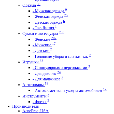
38
Одежда
0
- Мужская одежда
25
- Женская одежда
6
- Детская одежда
1
- Эко Линия
230
Сумки и аксессуары
207
- Женские
17
- Мужские
2
- Детские
7
- Головные уборы и платки, т.д.
32
Игрушки
3
- С популярными персонажами
24
- Для девочек
3
- Для мальчиков
19
Автотовары
19
- Автокосметика и уход за автомобилем
5
Инструменты
5
- Фрезы
Производители
AcneFree, USA