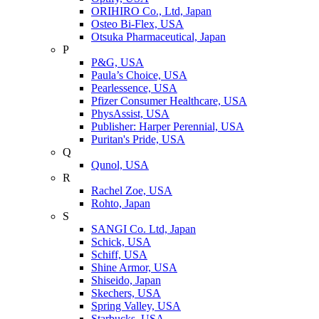
ORIHIRO Co., Ltd, Japan
Osteo Bi-Flex, USA
Otsuka Pharmaceutical, Japan
P
P&G, USA
Paula’s Choice, USA
Pearlessence, USA
Pfizer Consumer Healthcare, USA
PhysAssist, USA
Publisher: Harper Perennial, USA
Puritan's Pride, USA
Q
Qunol, USA
R
Rachel Zoe, USA
Rohto, Japan
S
SANGI Co. Ltd, Japan
Schick, USA
Schiff, USA
Shine Armor, USA
Shiseido, Japan
Skechers, USA
Spring Valley, USA
Starbucks, USA