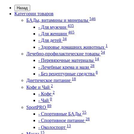
Назад
Категории товаров
546
БАДы, витамины и минералы
435
- Для мужчин
465
- Для женщин
34
- Для детей
1
- Здоровье домашних животных
54
Лечебно-профилактические товары
14
- Перевязочные материалы
28
- Лечебные крема и мази
8
- Без рецептурные средства
18
Диетическое питание
2
Кофе и Чай
2
- Кофе
0
- Чай
89
SportPRO
55
- Спортивные БАДы
28
- Спортивное питание
13
- Околоспорт
15
Масла