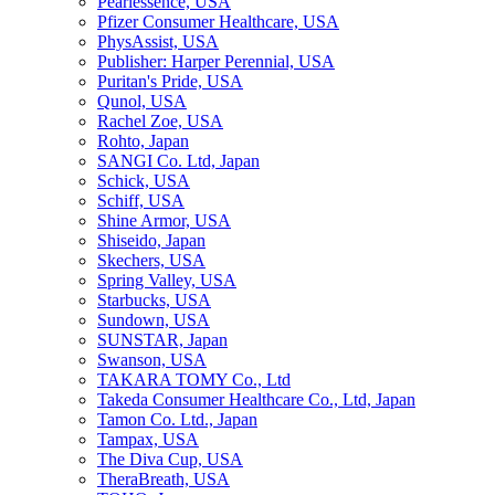
Pearlessence, USA
Pfizer Consumer Healthcare, USA
PhysAssist, USA
Publisher: Harper Perennial, USA
Puritan's Pride, USA
Qunol, USA
Rachel Zoe, USA
Rohto, Japan
SANGI Co. Ltd, Japan
Schick, USA
Schiff, USA
Shine Armor, USA
Shiseido, Japan
Skechers, USA
Spring Valley, USA
Starbucks, USA
Sundown, USA
SUNSTAR, Japan
Swanson, USA
TAKARA TOMY Co., Ltd
Takeda Consumer Healthcare Co., Ltd, Japan
Tamon Co. Ltd., Japan
Tampax, USA
The Diva Cup, USA
TheraBreath, USA