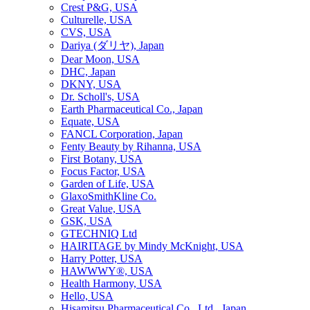
Crest P&G, USA
Culturelle, USA
CVS, USA
Dariya (ダリヤ), Japan
Dear Moon, USA
DHC, Japan
DKNY, USA
Dr. Scholl's, USA
Earth Pharmaceutical Co., Japan
Equate, USA
FANCL Corporation, Japan
Fenty Beauty by Rihanna, USA
First Botany, USA
Focus Factor, USA
Garden of Life, USA
GlaxoSmithKline Co.
Great Value, USA
GSK, USA
GTECHNIQ Ltd
HAIRITAGE by Mindy McKnight, USA
Harry Potter, USA
HAWWWY®, USA
Health Harmony, USA
Hello, USA
Hisamitsu Pharmaceutical Co., Ltd., Japan