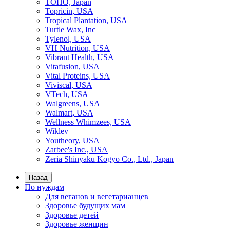
TOHO, Japan
Topricin, USA
Tropical Plantation, USA
Turtle Wax, Inc
Tylenol, USA
VH Nutrition, USA
Vibrant Health, USA
Vitafusion, USA
Vital Proteins, USA
Viviscal, USA
VTech, USA
Walgreens, USA
Walmart, USA
Wellness Whimzees, USA
Wiklev
Youtheory, USA
Zarbee's Inc., USA
Zeria Shinyaku Kogyo Co., Ltd., Japan
Назад
По нуждам
Для веганов и вегетарианцев
Здоровье будущих мам
Здоровье детей
Здоровье женщин