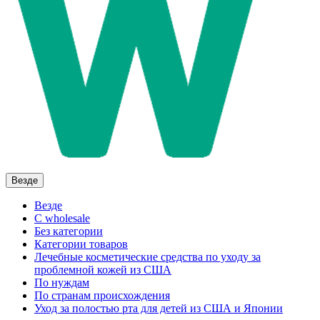
Везде
Везде
C wholesale
Без категории
Категории товаров
Лечебные косметические средства по уходу за
проблемной кожей из США
По нуждам
По странам происхождения
Уход за полостью рта для детей из США и Японии