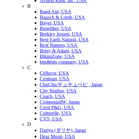
Avalon King, Inc, USA
B
Band Aid, USA
Bausch & Lomb, USA
Bayer, USA
Benefiber, USA
Berkley Jensen, USA
Best Earth Natural, USA
Best Natures, USA
Betsy & Adam, USA
BikiniZone, USA
bits&bits company, USA
C
Cellucor, USA
Centrum, USA
ChuChu/チュチュベビ , Japan
City Studios, USA
Coach, USA
CompoundW, Japan
Crest P&G, USA
Culturelle, USA
CVS, USA
D
Dariya (ダリヤ), Japan
Dear Moon, USA