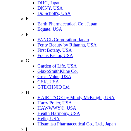
DHC, Japan
DKNY, USA
Dr. Scholl's, USA
E
Earth Pharmaceutical Co., Japan
Equate, USA
F
FANCL Corporation, Japan
Fenty Beauty by Rihanna, USA
First Botany, USA
Focus Factor, USA
G
Garden of Life, USA
GlaxoSmithKline Co.
Great Value, USA
GSK, USA
GTECHNIQ Ltd
H
HAIRITAGE by Mindy McKnight, USA
Harry Potter, USA
HAWWWY®, USA
Health Harmony, USA
Hello, USA
Hisamitsu Pharmaceutical Co., Ltd., Japan
I