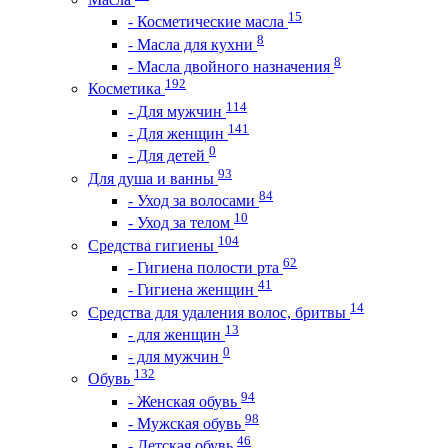
15
- Косметические масла
8
- Масла для кухни
8
- Масла двойного назначения
192
Косметика
114
- Для мужчин
141
- Для женщин
0
- Для детей
93
Для душа и ванны
84
- Уход за волосами
10
- Уход за телом
104
Средства гигиены
62
- Гигиена полости рта
41
- Гигиена женщин
14
Средства для удаления волос, бритвы
13
- для женщин
0
- для мужчин
132
Обувь
94
- Женская обувь
98
- Мужская обувь
46
- Детская обувь