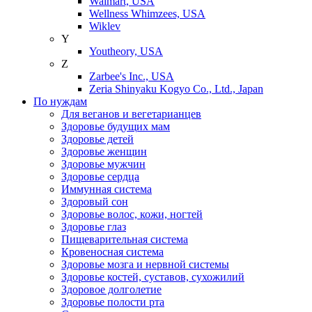
Walmart, USA
Wellness Whimzees, USA
Wiklev
Y
Youtheory, USA
Z
Zarbee's Inc., USA
Zeria Shinyaku Kogyo Co., Ltd., Japan
По нуждам
Для веганов и вегетарианцев
Здоровье будущих мам
Здоровье детей
Здоровье женщин
Здоровье мужчин
Здоровье сердца
Иммунная система
Здоровый сон
Здоровье волос, кожи, ногтей
Здоровье глаз
Пищеварительная система
Кровеносная система
Здоровье мозга и нервной системы
Здоровье костей, суставов, сухожилий
Здоровое долголетие
Здоровье полости рта