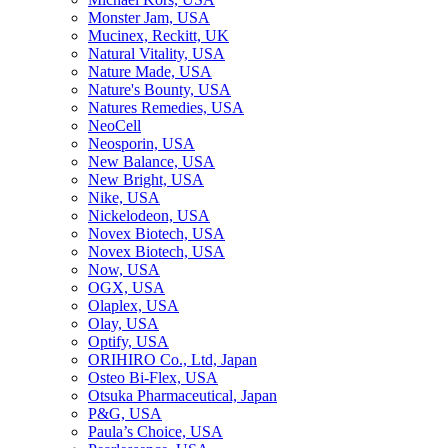
Monster Jam, USA
Mucinex, Reckitt, UK
Natural Vitality, USA
Nature Made, USA
Nature's Bounty, USA
Natures Remedies, USA
NeoCell
Neosporin, USA
New Balance, USA
New Bright, USA
Nike, USA
Niсkelodeon, USA
Novex Biotech, USA
Novex Biotech, USA
Now, USA
OGX, USA
Olaplex, USA
Olay, USA
Optify, USA
ORIHIRO Co., Ltd, Japan
Osteo Bi-Flex, USA
Otsuka Pharmaceutical, Japan
P&G, USA
Paula’s Choice, USA