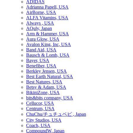
ADIDAS
Adrianna Papell, USA
AirBorne, USA
ALFA Vitamins, USA
Always , USA
AQuly, Japan
Arm & Hammer, USA
Aura Glow, USA
Avalon King, Inc, USA
Band Aid, USA
Bausch & Lomb, USA
Bayer, USA
Benefiber, USA
Berkley Jensen, USA
Best Earth Natural, USA
Best Natures, USA
Betsy & Adam, USA
BikiniZone, USA
bits&bits company, USA
Cellucor, USA
Centrum, USA
ChuChu/チュチュベビ , Japan
City Studios, USA
Coach, USA
CompoundW, Japan