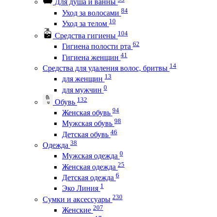
Для душа и ванны
84
Уход за волосами
10
Уход за телом
104
Средства гигиены
62
Гигиена полости рта
41
Гигиена женщин
14
Средства для удаления волос, бритвы
13
для женщин
0
для мужчин
132
Обувь
94
Женская обувь
98
Мужская обувь
46
Детская обувь
38
Одежда
0
Мужская одежда
25
Женская одежда
6
Детская одежда
1
Эко Линия
230
Сумки и аксессуары
207
Женские