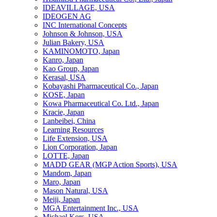
IDEAVILLAGE, USA
IDEOGEN AG
INC International Concepts
Johnson & Johnson, USA
Julian Bakery, USA
KAMINOMOTO, Japan
Kanro, Japan
Kao Group, Japan
Kerasal, USA
Kobayashi Pharmaceutical Co., Japan
KOSE, Japan
Kowa Pharmaceutical Co. Ltd., Japan
Kracie, Japan
Lanbeibei, China
Learning Resources
Life Extension, USA
Lion Corporation, Japan
LOTTE, Japan
MADD GEAR (MGP Action Sports), USA
Mandom, Japan
Maro, Japan
Mason Natural, USA
Meiji, Japan
MGA Entertainment Inc., USA
Michael Kors, USA