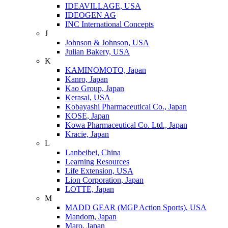
IDEAVILLAGE, USA
IDEOGEN AG
INC International Concepts
J
Johnson & Johnson, USA
Julian Bakery, USA
K
KAMINOMOTO, Japan
Kanro, Japan
Kao Group, Japan
Kerasal, USA
Kobayashi Pharmaceutical Co., Japan
KOSE, Japan
Kowa Pharmaceutical Co. Ltd., Japan
Kracie, Japan
L
Lanbeibei, China
Learning Resources
Life Extension, USA
Lion Corporation, Japan
LOTTE, Japan
M
MADD GEAR (MGP Action Sports), USA
Mandom, Japan
Maro, Japan