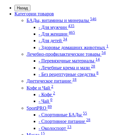
Назад
Категории товаров
546
БАДы, витамины и минералы
435
- Для мужчин
465
- Для женщин
34
- Для детей
1
- Здоровье домашних животных
54
Лечебно-профилактические товары
14
- Перевязочные материалы
28
- Лечебные крема и мази
8
- Без рецептурные средства
18
Диетическое питание
2
Кофе и Чай
2
- Кофе
0
- Чай
89
SportPRO
55
- Спортивные БАДы
28
- Спортивное питание
13
- Околоспорт
15
Масла