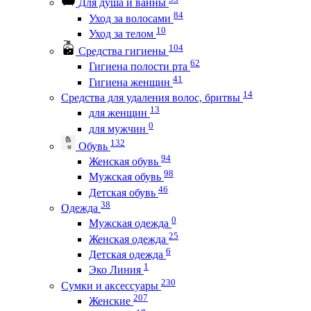
Для душа и ванны
84
Уход за волосами
10
Уход за телом
104
Средства гигиены
62
Гигиена полости рта
41
Гигиена женщин
14
Средства для удаления волос, бритвы
13
для женщин
0
для мужчин
132
Обувь
94
Женская обувь
98
Мужская обувь
46
Детская обувь
38
Одежда
0
Мужская одежда
25
Женская одежда
6
Детская одежда
1
Эко Линия
230
Сумки и аксессуары
207
Женские