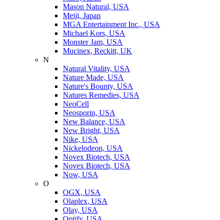
Mason Natural, USA
Meiji, Japan
MGA Entertainment Inc., USA
Michael Kors, USA
Monster Jam, USA
Mucinex, Reckitt, UK
N
Natural Vitality, USA
Nature Made, USA
Nature's Bounty, USA
Natures Remedies, USA
NeoCell
Neosporin, USA
New Balance, USA
New Bright, USA
Nike, USA
Niсkelodeon, USA
Novex Biotech, USA
Novex Biotech, USA
Now, USA
O
OGX, USA
Olaplex, USA
Olay, USA
Optify, USA