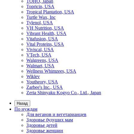
TOHO, Japan
Topricin, USA
Tropical Plantation, USA
Turtle Wax, Inc
Tylenol, USA
VH Nutrition, USA
Vibrant Health, USA
Vitafusion, USA
Vital Proteins, USA
Viviscal, USA
VTech, USA
Walgreens, USA
Walmart, USA
Wellness Whimzees, USA
Wiklev
Youtheory, USA
Zarbee's Inc., USA
Zeria Shinyaku Kogyo Co., Ltd., Japan
Назад
По нуждам
Для веганов и вегетарианцев
Здоровье будущих мам
Здоровье детей
Здоровье женщин