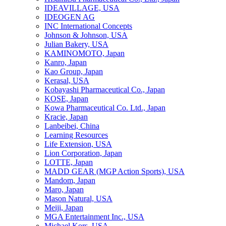
IDEAVILLAGE, USA
IDEOGEN AG
INC International Concepts
Johnson & Johnson, USA
Julian Bakery, USA
KAMINOMOTO, Japan
Kanro, Japan
Kao Group, Japan
Kerasal, USA
Kobayashi Pharmaceutical Co., Japan
KOSE, Japan
Kowa Pharmaceutical Co. Ltd., Japan
Kracie, Japan
Lanbeibei, China
Learning Resources
Life Extension, USA
Lion Corporation, Japan
LOTTE, Japan
MADD GEAR (MGP Action Sports), USA
Mandom, Japan
Maro, Japan
Mason Natural, USA
Meiji, Japan
MGA Entertainment Inc., USA
Michael Kors, USA