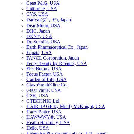
Crest P&G, USA
Culturelle, USA
CVS, USA
Dariya (ダリヤ), Japan
Dear Moon, USA
DHC, Japan
DKNY, USA
Dr. Scholl's, USA
Earth Pharmaceutical Co., Japan
Equate, USA
FANCL Corporation, Japan
Fenty Beauty by Rihanna, USA
First Botany, USA
Focus Factor, USA
Garden of Life, USA
GlaxoSmithKline Co.
Great Value, USA
GSK, USA
GTECHNIQ Ltd
HAIRITAGE by Mindy McKnight, USA
Harry Potter, USA
HAWWWY®, USA
Health Harmony, USA
Hello, USA
Hisamitsu Pharmaceutical Co., Ltd., Japan