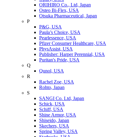
ORIHIRO Co., Ltd, Japan
Osteo Bi-Flex, USA
Otsuka Pharmaceutical, Japan
P
P&G, USA
Paula’s Choice, USA
Pearlessence, USA
Pfizer Consumer Healthcare, USA
PhysAssist, USA
Publisher: Harper Perennial, USA
Puritan's Pride, USA
Q
Qunol, USA
R
Rachel Zoe, USA
Rohto, Japan
S
SANGI Co. Ltd, Japan
Schick, USA
Schiff, USA
Shine Armor, USA
Shiseido, Japan
Skechers, USA
Spring Valley, USA
Starbucks, USA