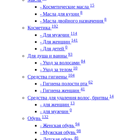
15
- Косметические масла
8
- Масла для кухни
8
- Масла двойного назначения
192
Косметика
114
- Для мужчин
141
- Для женщин
0
- Для детей
93
Для душа и ванны
84
- Уход за волосами
10
- Уход за телом
104
Средства гигиены
62
- Гигиена полости рта
41
- Гигиена женщин
14
Средства для удаления волос, бритвы
13
- для женщин
0
- для мужчин
132
Обувь
94
- Женская обувь
98
- Мужская обувь
46
- Детская обувь