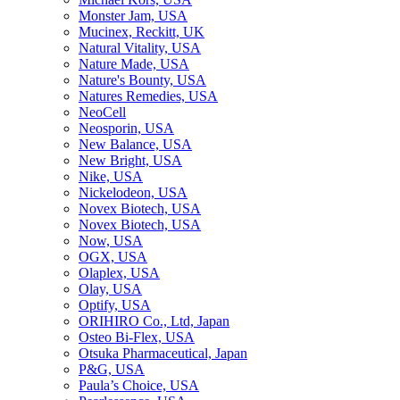
Monster Jam, USA
Mucinex, Reckitt, UK
Natural Vitality, USA
Nature Made, USA
Nature's Bounty, USA
Natures Remedies, USA
NeoCell
Neosporin, USA
New Balance, USA
New Bright, USA
Nike, USA
Niсkelodeon, USA
Novex Biotech, USA
Novex Biotech, USA
Now, USA
OGX, USA
Olaplex, USA
Olay, USA
Optify, USA
ORIHIRO Co., Ltd, Japan
Osteo Bi-Flex, USA
Otsuka Pharmaceutical, Japan
P&G, USA
Paula’s Choice, USA