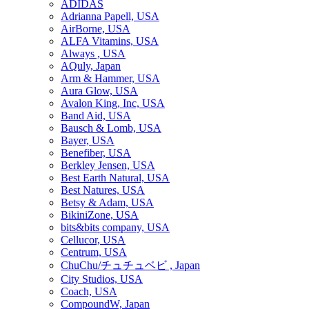
ADIDAS
Adrianna Papell, USA
AirBorne, USA
ALFA Vitamins, USA
Always , USA
AQuly, Japan
Arm & Hammer, USA
Aura Glow, USA
Avalon King, Inc, USA
Band Aid, USA
Bausch & Lomb, USA
Bayer, USA
Benefiber, USA
Berkley Jensen, USA
Best Earth Natural, USA
Best Natures, USA
Betsy & Adam, USA
BikiniZone, USA
bits&bits company, USA
Cellucor, USA
Centrum, USA
ChuChu/チュチュベビ , Japan
City Studios, USA
Coach, USA
CompoundW, Japan