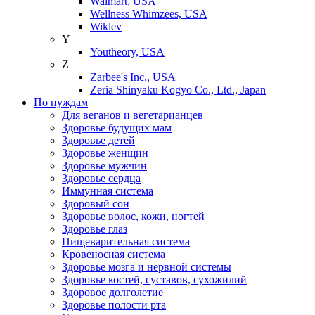
Walmart, USA
Wellness Whimzees, USA
Wiklev
Y
Youtheory, USA
Z
Zarbee's Inc., USA
Zeria Shinyaku Kogyo Co., Ltd., Japan
По нуждам
Для веганов и вегетарианцев
Здоровье будущих мам
Здоровье детей
Здоровье женщин
Здоровье мужчин
Здоровье сердца
Иммунная система
Здоровый сон
Здоровье волос, кожи, ногтей
Здоровье глаз
Пищеварительная система
Кровеносная система
Здоровье мозга и нервной системы
Здоровье костей, суставов, сухожилий
Здоровое долголетие
Здоровье полости рта