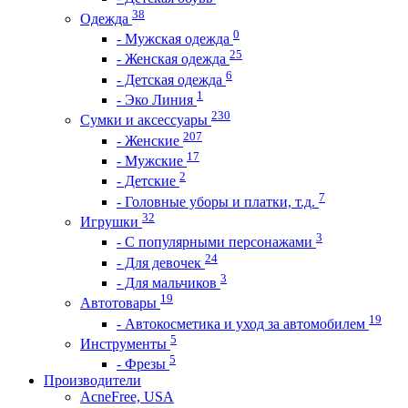
38
Одежда
0
- Мужская одежда
25
- Женская одежда
6
- Детская одежда
1
- Эко Линия
230
Сумки и аксессуары
207
- Женские
17
- Мужские
2
- Детские
7
- Головные уборы и платки, т.д.
32
Игрушки
3
- С популярными персонажами
24
- Для девочек
3
- Для мальчиков
19
Автотовары
19
- Автокосметика и уход за автомобилем
5
Инструменты
5
- Фрезы
Производители
AcneFree, USA