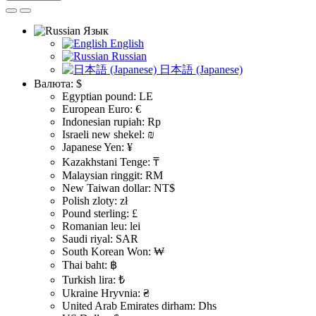
Язык
English
Russian
日本語 (Japanese)
Валюта:
$
Egyptian pound: LE
European Euro: €
Indonesian rupiah: Rp
Israeli new shekel: ₪
Japanese Yen: ¥
Kazakhstani Tenge: ₸
Malaysian ringgit: RM
New Taiwan dollar: NT$
Polish zloty: zł
Pound sterling: £
Romanian leu: lei
Saudi riyal: SAR
South Korean Won: ₩
Thai baht: ฿
Turkish lira: ₺
Ukraine Hryvnia: ₴
United Arab Emirates dirham: Dhs