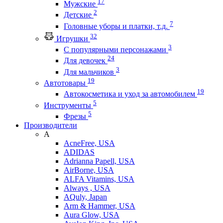
17
Мужские
2
Детские
7
Головные уборы и платки, т.д.
32
Игрушки
3
С популярными персонажами
24
Для девочек
3
Для мальчиков
19
Автотовары
19
Автокосметика и уход за автомобилем
5
Инструменты
5
Фрезы
Производители
A
AcneFree, USA
ADIDAS
Adrianna Papell, USA
AirBorne, USA
ALFA Vitamins, USA
Always , USA
AQuly, Japan
Arm & Hammer, USA
Aura Glow, USA