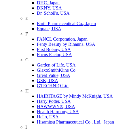
DHC, Japan
DKNY, USA
Dr. Scholl's, USA
E
Earth Pharmaceutical Co., Japan
Equate, USA
F
FANCL Corporation, Japan
Fenty Beauty by Rihanna, USA
First Botany, USA
Focus Factor, USA
G
Garden of Life, USA
GlaxoSmithKline Co.
Great Value, USA
GSK, USA
GTECHNIQ Ltd
H
HAIRITAGE by Mindy McKnight, USA
Harry Potter, USA
HAWWWY®, USA
Health Harmony, USA
Hello, USA
Hisamitsu Pharmaceutical Co., Ltd., Japan
I