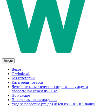
Везде
Везде
C wholesale
Без категории
Категории товаров
Лечебные косметические средства по уходу за
проблемной кожей из США
По нуждам
По странам происхождения
Уход за полостью рта для детей из США и Японии