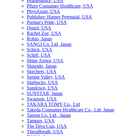
Pearlessence, USA
Pfizer Consumer Healthcare, USA
PhysAssist, USA
Publisher: Harper Perennial, USA
Puritan's Pride, USA
Qunol, USA
Rachel Zoe, USA
Rohto, Japan
SANGI Co. Ltd, Japan
Schick, USA
Schiff, USA
Shine Armor, USA
Shiseido, Japan
Skechers, USA
Spring Valley, USA
Starbucks, USA
Sundown, USA
SUNSTAR, Japan
Swanson, USA
TAKARA TOMY Co., Ltd
Takeda Consumer Healthcare Co., Ltd, Japan
Tamon Co. Ltd., Japan
Tampax, USA
The Diva Cup, USA
TheraBreath, USA