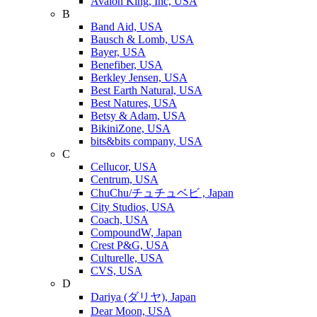
Avalon King, Inc, USA
B
Band Aid, USA
Bausch & Lomb, USA
Bayer, USA
Benefiber, USA
Berkley Jensen, USA
Best Earth Natural, USA
Best Natures, USA
Betsy & Adam, USA
BikiniZone, USA
bits&bits company, USA
C
Cellucor, USA
Centrum, USA
ChuChu/チュチュベビ , Japan
City Studios, USA
Coach, USA
CompoundW, Japan
Crest P&G, USA
Culturelle, USA
CVS, USA
D
Dariya (ダリヤ), Japan
Dear Moon, USA