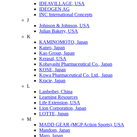
IDEAVILLAGE, USA
IDEOGEN AG
INC International Concepts
J
Johnson & Johnson, USA
Julian Bakery, USA
K
KAMINOMOTO, Japan
Kanro, Japan
Kao Group, Japan
Kerasal, USA
Kobayashi Pharmaceutical Co., Japan
KOSE, Japan
Kowa Pharmaceutical Co. Ltd., Japan
Kracie, Japan
L
Lanbeibei, China
Learning Resources
Life Extension, USA
Lion Corporation, Japan
LOTTE, Japan
M
MADD GEAR (MGP Action Sports), USA
Mandom, Japan
Maro, Japan