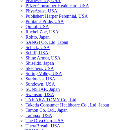
Pearlessence, USA
Pfizer Consumer Healthcare, USA
PhysAssist, USA
Publisher: Harper Perennial, USA
Puritan's Pride, USA
Qunol, USA
Rachel Zoe, USA
Rohto, Japan
SANGI Co. Ltd, Japan
Schick, USA
Schiff, USA
Shine Armor, USA
Shiseido, Japan
Skechers, USA
Spring Valley, USA
Starbucks, USA
Sundown, USA
SUNSTAR, Japan
Swanson, USA
TAKARA TOMY Co., Ltd
Takeda Consumer Healthcare Co., Ltd, Japan
Tamon Co. Ltd., Japan
Tampax, USA
The Diva Cup, USA
TheraBreath, USA