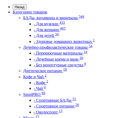
Назад
Категории товаров
546
БАДы, витамины и минералы
435
- Для мужчин
465
- Для женщин
34
- Для детей
1
- Здоровье домашних животных
54
Лечебно-профилактические товары
14
- Перевязочные материалы
28
- Лечебные крема и мази
8
- Без рецептурные средства
18
Диетическое питание
2
Кофе и Чай
2
- Кофе
0
- Чай
89
SportPRO
55
- Спортивные БАДы
28
- Спортивное питание
13
- Околоспорт
15
Масла