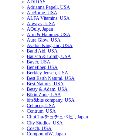
ADIDAS
Adrianna Papell, USA
AirBorne, USA
ALFA Vitamins, USA
Always , USA
AQuly, Japan
Arm & Hammer, USA
Aura Glow, USA
Avalon King, Inc, USA
Band Aid, USA
Bausch & Lomb, USA
Bayer, USA
Benefiber, USA
Berkley Jensen, USA
Best Earth Natural, USA
Best Natures, USA
Betsy & Adam, USA
BikiniZone, USA
bits&bits company, USA
Cellucor, USA
Centrum, USA
ChuChu/チュチュベビ , Japan
City Studios, USA
Coach, USA
CompoundW, Japan