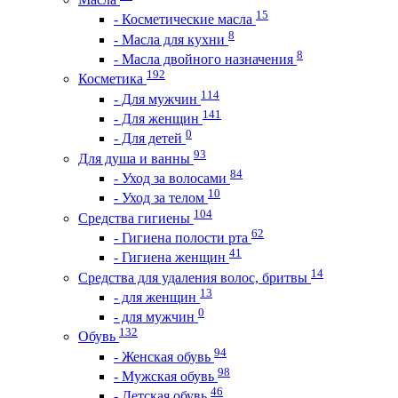
15
- Косметические масла
8
- Масла для кухни
8
- Масла двойного назначения
192
Косметика
114
- Для мужчин
141
- Для женщин
0
- Для детей
93
Для душа и ванны
84
- Уход за волосами
10
- Уход за телом
104
Средства гигиены
62
- Гигиена полости рта
41
- Гигиена женщин
14
Средства для удаления волос, бритвы
13
- для женщин
0
- для мужчин
132
Обувь
94
- Женская обувь
98
- Мужская обувь
46
- Детская обувь