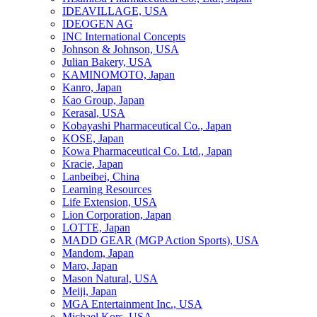
IDEAVILLAGE, USA
IDEOGEN AG
INC International Concepts
Johnson & Johnson, USA
Julian Bakery, USA
KAMINOMOTO, Japan
Kanro, Japan
Kao Group, Japan
Kerasal, USA
Kobayashi Pharmaceutical Co., Japan
KOSE, Japan
Kowa Pharmaceutical Co. Ltd., Japan
Kracie, Japan
Lanbeibei, China
Learning Resources
Life Extension, USA
Lion Corporation, Japan
LOTTE, Japan
MADD GEAR (MGP Action Sports), USA
Mandom, Japan
Maro, Japan
Mason Natural, USA
Meiji, Japan
MGA Entertainment Inc., USA
Michael Kors, USA