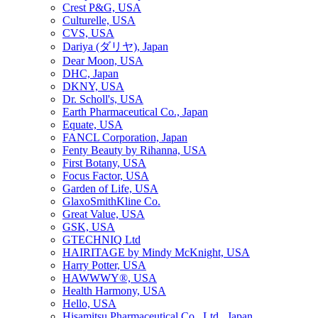
Crest P&G, USA
Culturelle, USA
CVS, USA
Dariya (ダリヤ), Japan
Dear Moon, USA
DHC, Japan
DKNY, USA
Dr. Scholl's, USA
Earth Pharmaceutical Co., Japan
Equate, USA
FANCL Corporation, Japan
Fenty Beauty by Rihanna, USA
First Botany, USA
Focus Factor, USA
Garden of Life, USA
GlaxoSmithKline Co.
Great Value, USA
GSK, USA
GTECHNIQ Ltd
HAIRITAGE by Mindy McKnight, USA
Harry Potter, USA
HAWWWY®, USA
Health Harmony, USA
Hello, USA
Hisamitsu Pharmaceutical Co., Ltd., Japan