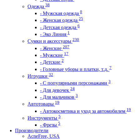
38
Одежда
0
- Мужская одежда
25
- Женская одежда
6
- Детская одежда
1
- Эко Линия
230
Сумки и аксессуары
207
- Женские
17
- Мужские
2
- Детские
7
- Головные уборы и платки, т.д.
32
Игрушки
3
- С популярными персонажами
24
- Для девочек
3
- Для мальчиков
19
Автотовары
19
- Автокосметика и уход за автомобилем
5
Инструменты
5
- Фрезы
Производители
AcneFree, USA