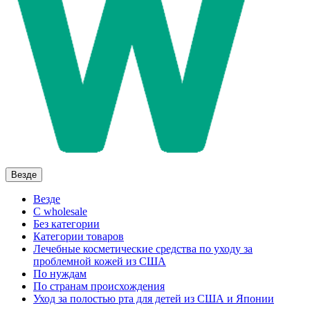
Везде
Везде
C wholesale
Без категории
Категории товаров
Лечебные косметические средства по уходу за
проблемной кожей из США
По нуждам
По странам происхождения
Уход за полостью рта для детей из США и Японии