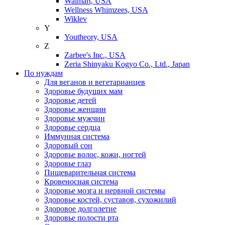
Walmart, USA
Wellness Whimzees, USA
Wiklev
Y
Youtheory, USA
Z
Zarbee's Inc., USA
Zeria Shinyaku Kogyo Co., Ltd., Japan
По нуждам
Для веганов и вегетарианцев
Здоровье будущих мам
Здоровье детей
Здоровье женщин
Здоровье мужчин
Здоровье сердца
Иммунная система
Здоровый сон
Здоровье волос, кожи, ногтей
Здоровье глаз
Пищеварительная система
Кровеносная система
Здоровье мозга и нервной системы
Здоровье костей, суставов, сухожилий
Здоровое долголетие
Здоровье полости рта