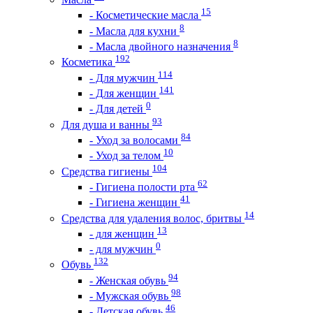
15
- Косметические масла
8
- Масла для кухни
8
- Масла двойного назначения
192
Косметика
114
- Для мужчин
141
- Для женщин
0
- Для детей
93
Для душа и ванны
84
- Уход за волосами
10
- Уход за телом
104
Средства гигиены
62
- Гигиена полости рта
41
- Гигиена женщин
14
Средства для удаления волос, бритвы
13
- для женщин
0
- для мужчин
132
Обувь
94
- Женская обувь
98
- Мужская обувь
46
- Детская обувь