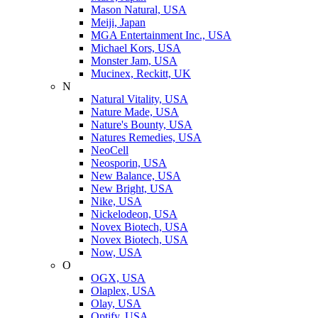
Mason Natural, USA
Meiji, Japan
MGA Entertainment Inc., USA
Michael Kors, USA
Monster Jam, USA
Mucinex, Reckitt, UK
N
Natural Vitality, USA
Nature Made, USA
Nature's Bounty, USA
Natures Remedies, USA
NeoCell
Neosporin, USA
New Balance, USA
New Bright, USA
Nike, USA
Niсkelodeon, USA
Novex Biotech, USA
Novex Biotech, USA
Now, USA
O
OGX, USA
Olaplex, USA
Olay, USA
Optify, USA