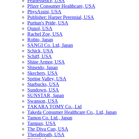
Pearlessence, USA
Pfizer Consumer Healthcare, USA
PhysAssist, USA
Publisher: Harper Perennial, USA
Puritan's Pride, USA
Qunol, USA
Rachel Zoe, USA
Rohto, Japan
SANGI Co. Ltd, Japan
Schick, USA
Schiff, USA
Shine Armor, USA
Shiseido, Japan
Skechers, USA
Spring Valley, USA
Starbucks, USA
Sundown, USA
SUNSTAR, Japan
Swanson, USA
TAKARA TOMY Co., Ltd
Takeda Consumer Healthcare Co., Ltd, Japan
Tamon Co. Ltd., Japan
Tampax, USA
The Diva Cup, USA
TheraBreath, USA