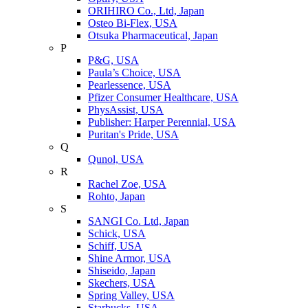
ORIHIRO Co., Ltd, Japan
Osteo Bi-Flex, USA
Otsuka Pharmaceutical, Japan
P
P&G, USA
Paula’s Choice, USA
Pearlessence, USA
Pfizer Consumer Healthcare, USA
PhysAssist, USA
Publisher: Harper Perennial, USA
Puritan's Pride, USA
Q
Qunol, USA
R
Rachel Zoe, USA
Rohto, Japan
S
SANGI Co. Ltd, Japan
Schick, USA
Schiff, USA
Shine Armor, USA
Shiseido, Japan
Skechers, USA
Spring Valley, USA
Starbucks, USA