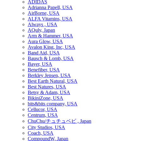
ADIDAS
Adrianna Papell, USA
AirBorne, USA
ALFA Vitamins, USA
Always , USA
AQuly, Japan
Arm & Hammer, USA
Aura Glow, USA
Avalon King, Inc, USA
Band Aid, USA
Bausch & Lomb, USA
Bayer, USA
Benefiber, USA
Berkley Jensen, USA
Best Earth Natural, USA
Best Natures, USA
Betsy & Adam, USA
BikiniZone, USA
bits&bits company, USA
Cellucor, USA
Centrum, USA
ChuChu/チュチュベビ , Japan
City Studios, USA
Coach, USA
CompoundW, Japan