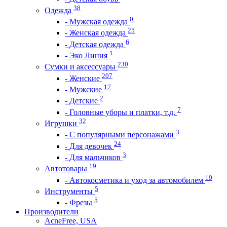
38
Одежда
0
- Мужская одежда
25
- Женская одежда
6
- Детская одежда
1
- Эко Линия
230
Сумки и аксессуары
207
- Женские
17
- Мужские
2
- Детские
7
- Головные уборы и платки, т.д.
32
Игрушки
3
- С популярными персонажами
24
- Для девочек
3
- Для мальчиков
19
Автотовары
19
- Автокосметика и уход за автомобилем
5
Инструменты
5
- Фрезы
Производители
AcneFree, USA