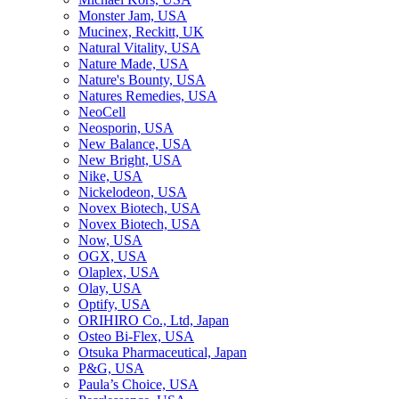
Monster Jam, USA
Mucinex, Reckitt, UK
Natural Vitality, USA
Nature Made, USA
Nature's Bounty, USA
Natures Remedies, USA
NeoCell
Neosporin, USA
New Balance, USA
New Bright, USA
Nike, USA
Niсkelodeon, USA
Novex Biotech, USA
Novex Biotech, USA
Now, USA
OGX, USA
Olaplex, USA
Olay, USA
Optify, USA
ORIHIRO Co., Ltd, Japan
Osteo Bi-Flex, USA
Otsuka Pharmaceutical, Japan
P&G, USA
Paula’s Choice, USA