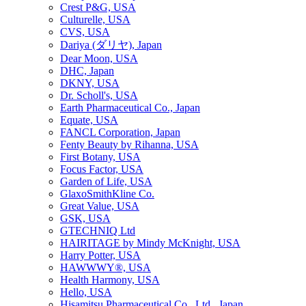
Crest P&G, USA
Culturelle, USA
CVS, USA
Dariya (ダリヤ), Japan
Dear Moon, USA
DHC, Japan
DKNY, USA
Dr. Scholl's, USA
Earth Pharmaceutical Co., Japan
Equate, USA
FANCL Corporation, Japan
Fenty Beauty by Rihanna, USA
First Botany, USA
Focus Factor, USA
Garden of Life, USA
GlaxoSmithKline Co.
Great Value, USA
GSK, USA
GTECHNIQ Ltd
HAIRITAGE by Mindy McKnight, USA
Harry Potter, USA
HAWWWY®, USA
Health Harmony, USA
Hello, USA
Hisamitsu Pharmaceutical Co., Ltd., Japan