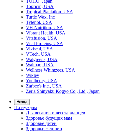
TOHO, Japan
Topricin, USA
Tropical Plantation, USA
Turtle Wax, Inc
Tylenol, USA
VH Nutrition, USA
Vibrant Health, USA
Vitafusion, USA
Vital Proteins, USA
Viviscal, USA
VTech, USA
Walgreens, USA
Walmart, USA
Wellness Whimzees, USA
Wiklev
Youtheory, USA
Zarbee's Inc., USA
Zeria Shinyaku Kogyo Co., Ltd., Japan
Назад
По нуждам
Для веганов и вегетарианцев
Здоровье будущих мам
Здоровье детей
Здоровье женщин