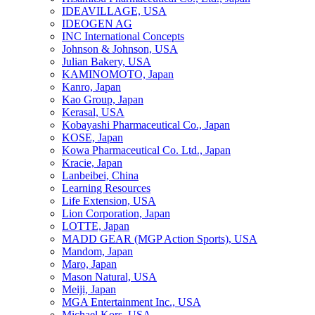
IDEAVILLAGE, USA
IDEOGEN AG
INC International Concepts
Johnson & Johnson, USA
Julian Bakery, USA
KAMINOMOTO, Japan
Kanro, Japan
Kao Group, Japan
Kerasal, USA
Kobayashi Pharmaceutical Co., Japan
KOSE, Japan
Kowa Pharmaceutical Co. Ltd., Japan
Kracie, Japan
Lanbeibei, China
Learning Resources
Life Extension, USA
Lion Corporation, Japan
LOTTE, Japan
MADD GEAR (MGP Action Sports), USA
Mandom, Japan
Maro, Japan
Mason Natural, USA
Meiji, Japan
MGA Entertainment Inc., USA
Michael Kors, USA