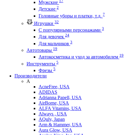
17
Мужские
2
Детские
7
Головные уборы и платки, т.д.
32
Игрушки
3
С популярными персонажами
24
Для девочек
3
Для мальчиков
19
Автотовары
19
Автокосметика и уход за автомобилем
5
Инструменты
5
Фрезы
Производители
A
AcneFree, USA
ADIDAS
Adrianna Papell, USA
AirBorne, USA
ALFA Vitamins, USA
Always , USA
AQuly, Japan
Arm & Hammer, USA
Aura Glow, USA