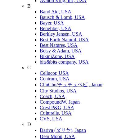
Avalon King, Inc, USA
B
Band Aid, USA
Bausch & Lomb, USA
Bayer, USA
Benefiber, USA
Berkley Jensen, USA
Best Earth Natural, USA
Best Natures, USA
Betsy & Adam, USA
BikiniZone, USA
bits&bits company, USA
C
Cellucor, USA
Centrum, USA
ChuChu/チュチュベビ , Japan
City Studios, USA
Coach, USA
CompoundW, Japan
Crest P&G, USA
Culturelle, USA
CVS, USA
D
Dariya (ダリヤ), Japan
Dear Moon, USA