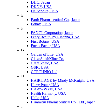
DHC, Japan
DKNY, USA
Dr. Scholl's, USA
E
Earth Pharmaceutical Co., Japan
Equate, USA
F
FANCL Corporation, Japan
Fenty Beauty by Rihanna, USA
First Botany, USA
Focus Factor, USA
G
Garden of Life, USA
GlaxoSmithKline Co.
Great Value, USA
GSK, USA
GTECHNIQ Ltd
H
HAIRITAGE by Mindy McKnight, USA
Harry Potter, USA
HAWWWY®, USA
Health Harmony, USA
Hello, USA
Hisamitsu Pharmaceutical Co., Ltd., Japan
I