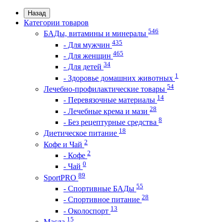
Назад
Категории товаров
546
БАДы, витамины и минералы
435
- Для мужчин
465
- Для женщин
34
- Для детей
1
- Здоровье домашних животных
54
Лечебно-профилактические товары
14
- Перевязочные материалы
28
- Лечебные крема и мази
8
- Без рецептурные средства
18
Диетическое питание
2
Кофе и Чай
2
- Кофе
0
- Чай
89
SportPRO
55
- Спортивные БАДы
28
- Спортивное питание
13
- Околоспорт
15
Масла