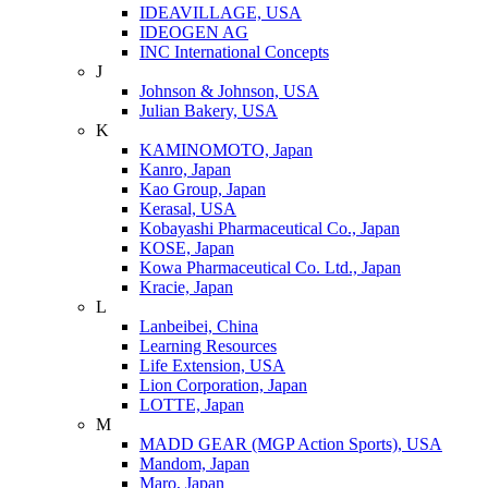
IDEAVILLAGE, USA
IDEOGEN AG
INC International Concepts
J
Johnson & Johnson, USA
Julian Bakery, USA
K
KAMINOMOTO, Japan
Kanro, Japan
Kao Group, Japan
Kerasal, USA
Kobayashi Pharmaceutical Co., Japan
KOSE, Japan
Kowa Pharmaceutical Co. Ltd., Japan
Kracie, Japan
L
Lanbeibei, China
Learning Resources
Life Extension, USA
Lion Corporation, Japan
LOTTE, Japan
M
MADD GEAR (MGP Action Sports), USA
Mandom, Japan
Maro, Japan