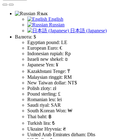
Язык
English
Russian
日本語 (Japanese)
Валюта:
$
Egyptian pound: LE
European Euro: €
Indonesian rupiah: Rp
Israeli new shekel: ₪
Japanese Yen: ¥
Kazakhstani Tenge: ₸
Malaysian ringgit: RM
New Taiwan dollar: NT$
Polish zloty: zł
Pound sterling: £
Romanian leu: lei
Saudi riyal: SAR
South Korean Won: ₩
Thai baht: ฿
Turkish lira: ₺
Ukraine Hryvnia: ₴
United Arab Emirates dirham: Dhs